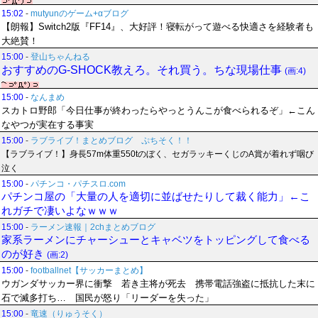
15:02
-
mutyunのゲーム+αブログ
【朗報】Switch2版『FF14』、大好評！寝転がって遊べる快適さを経験者も
大絶賛！
15:00
-
登山ちゃんねる
おすすめのG-SHOCK教えろ。それ買う。ちな現場仕事
(画:4)
15:00
-
なんまめ
スカトロ野郎「今日仕事が終わったらやっとうんこが食べられるぞ」←こん
なやつが実在する事実
15:00
-
ラブライブ！まとめブログ ぷちそく！！
【ラブライブ！】身長57m体重550tのぼく、セガラッキーくじのA賞が着れず咽び
泣く
15:00
-
パチンコ・パチスロ.com
パチンコ屋の「大量の人を適切に並ばせたりして裁く能力」←こ
れガチで凄いよなｗｗｗ
15:00
-
ラーメン速報｜2chまとめブログ
家系ラーメンにチャーシューとキャベツをトッピングして食べる
のが好き
(画:2)
15:00
-
footballnet【サッカーまとめ】
ウガンダサッカー界に衝撃 若き主将が死去 携帯電話強盗に抵抗した末に
石で滅多打ち… 国民が怒り「リーダーを失った」
15:00
-
竜速（りゅうそく）