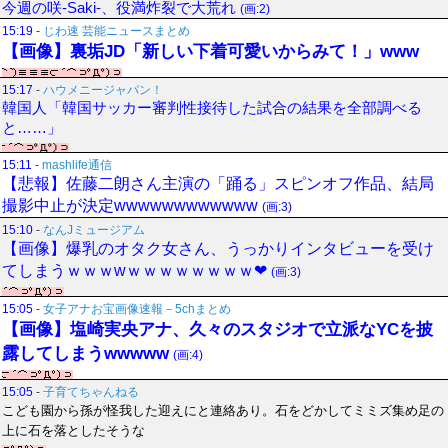
今週の咲-Saki-、役満炸裂で大荒れ
(画:2)
15:19
-
じわ速 芸能ニュースまとめ
【画像】裏垢JD「新しい下着可愛いからみて！」www
15:17
-
ハウメニージャパン！
韓国人「韓国サッカー審判性接待した試合の結果を全部調べる
と……」
15:11
-
mashlife通信
【悲報】佐藤二朗さん主演の「踊る」スピンオフ作品、結局
撮影中止が決定wwwwwwwwwwww
(画:3)
15:10
-
なんJミュージアム
【画像】爆乳のオタク女さん、うっかりインタビューを受け
てしまうｗｗｗwｗｗｗｗｗｗｗｗ❤
(画:3)
15:05
-
女子アナお宝画像速報－5chまとめ
【画像】塩崎実央アナ、久々のスタジオで立派なYCを披
露してしまうwwwww
(画:4)
15:05
-
子育てちゃんねる
こども園から孫が怪我した迎えにと連絡あり。石をどかしてミミズ集め足の
上に石を落としたそうな