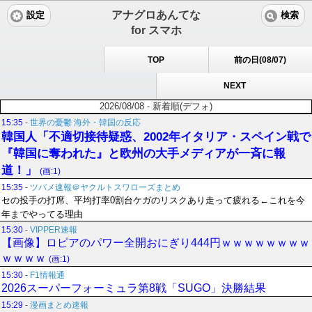
アナグロあんてな
設定
検索
for スマホ
TOP
前の日(08/07)
NEXT
2026/08/08 - 新着順(デフォ)
15:35
-
世界の憂鬱 海外・韓国の反応
韓国人「不適切接待疑惑、2002年イタリア・スペイン戦で
『韓国に奪われた』と欧州の大手メディアが一斉に報
道！」
(画:1)
15:35
-
ツバメ速報＠ヤクルトスワローズまとめ
セの投手の打席、平均打率0割台ケガのリスクあり走って疲れる←これを今
年までやってる理由
15:30
-
VIPPER速報
【画像】ロピアのパワー全開おにぎり444円ｗｗｗｗｗｗｗｗ
ｗｗｗｗ
(画:1)
15:30
-
F1情報通
2026スーパーフォーミュラ第8戦「SUGO」決勝結果
15:29
-
漫画まとめ速報