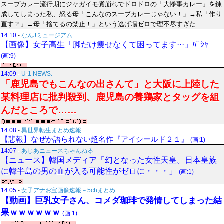
スープカレー流行期にジャガイモ煮崩れでドロドロの「大惨事カレー」を錬
成してしまった私、怒る母「こんなのスープカレーじゃない！」→私「作り
直す？」→母「捨てるの禁止！」という逃げ場ゼロで理不尽すぎた
14:10
-
なんJミュージアム
【画像】女子高生「脚だけ痩せなくて困ってます···」ﾊﾟｼｬ
(画:9)
14:09
-
U-1 NEWS.
「鹿児島でもこんなの出さんて」と大阪に上陸した
某料理店に批判殺到、鹿児島の養鶏家とタッグを組
んだところで……
14:08
-
異世界転生まとめ速報
【悲報】なぜか語られない超名作『アイシールド２１』
(画:1)
14:07
-
あじあニュースちゃんねる
【ニュース】韓国メディア「幻となった女性天皇。日本皇族
に韓半島の男の血が入る可能性がゼロに・・・」
(画:1)
14:05
-
女子アナお宝画像速報－5chまとめ
【動画】巨乳女子さん、コメダ珈琲で発情してしまった結
果ｗｗｗｗｗｗ
(画:1)