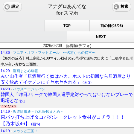
アナグロあんてな
設定
検索
for スマホ
TOP
前の日(08/08)
NEXT
2026/08/09 - 新着順(デフォ)
14:36
-
マニア・オブ・フットボール 〜名将からの提言〜
【海外の反応】村上宗隆が100マイル粉砕の26号弾で逆転の口火に「三振率＆四球
率が高い奇妙な二面性」
14:29
-
漫画まとめ速報
みい山作者「居酒屋行く奴はバカ。ホストの初回なら居酒屋より
安く飲めてイケメンにチヤホヤされる」
(画:3)
14:20
-
ハウメニージャパン！
韓国人「昨日Jリーグで韓国人選手絶対やってはいけないプレーで
退場となる」
14:19
-
坂道情報通～乃木坂46まとめ～
東パソ打ち上げタコパのシークレット食材がコチラ！！！
【乃木坂46】
(画:6)
14:19
-
スカッと王国！