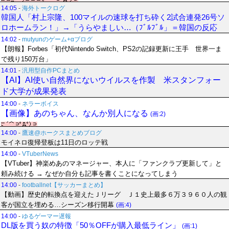
14:05
-
海外トークログ
韓国人「村上宗隆、100マイルの速球を打ち砕く2試合連発26号ソ
ロホームラン！」→「うらやましい…（ﾌﾞﾙﾌﾞﾙ」＝韓国の反応
14:02
-
mutyunのゲーム+αブログ
【朗報】Forbes「初代Nintendo Switch、PS2の記録更新に王手 世界一ま
で残り150万台」
14:01
-
汎用型自作PCまとめ
【AI】AI使い自然界にないウイルスを作製 米スタンフォー
ド大学が成果発表
14:00
-
ネラーボイス
【画像】あのちゃん、なんか別人になる
(画:2)
14:00
-
鷹速@ホークスまとめブログ
モイネロ復帰登板は11日のロッテ戦
14:00
-
VTuberNews
【VTuber】神楽めあのマネージャー、本人に「ファンクラブ更新して」と
頼み続ける → なぜか自分も記事を書くことになってしまう
14:00
-
footballnet【サッカーまとめ】
【動画】歴史的転換点を迎えたＪリーグ Ｊ１史上最多６万３９６０人の観
客が国立を埋める…シーズン移行開幕
(画:4)
14:00
-
ゆるゲーマー遅報
DL版を買う奴の特徴「50％OFFが購入最低ライン」
(画:1)