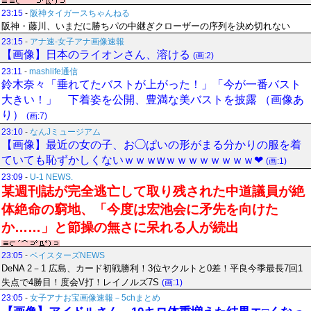
23:15
-
阪神タイガースちゃんねる
阪神・藤川、いまだに勝ちパの中継ぎクローザーの序列を決め切れない
23:15
-
アナ速‐女子アナ画像速報
【画像】日本のライオンさん、溶ける
(画:2)
23:11
-
mashlife通信
鈴木奈々「垂れてたバストが上がった！」「今が一番バスト
大きい！」 下着姿を公開、豊満な美バストを披露 （画像あ
り）
(画:7)
23:10
-
なんJミュージアム
【画像】最近の女の子、お◯ぱいの形がまる分かりの服を着
ていても恥ずかしくないｗｗｗwｗｗｗｗｗｗｗｗ❤
(画:1)
23:09
-
U-1 NEWS.
某週刊誌が完全逃亡して取り残された中道議員が絶
体絶命の窮地、「今度は宏池会に矛先を向けた
か……」と節操の無さに呆れる人が続出
23:05
-
ベイスターズNEWS
DeNA 2－1 広島、カード初戦勝利！3位ヤクルトと0差！平良今季最長7回1
失点で4勝目！度会V打！レイノルズ7S
(画:1)
23:05
-
女子アナお宝画像速報－5chまとめ