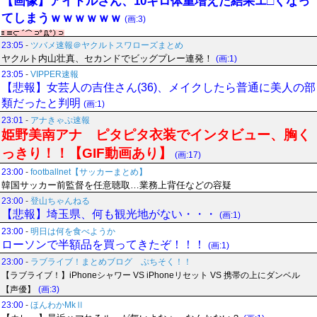
【画像】アイドルさん、10キロ体重増えた結果エ□くなっ
てしまうｗｗｗｗｗｗ
(画:3)
23:05
-
ツバメ速報＠ヤクルトスワローズまとめ
ヤクルト内山壮真、セカンドでビッグプレー連発！
(画:1)
23:05
-
VIPPER速報
【悲報】女芸人の吉住さん(36)、メイクしたら普通に美人の部
類だったと判明
(画:1)
23:01
-
アナきゃぷ速報
姫野美南アナ ピタピタ衣装でインタビュー、胸く
っきり！！【GIF動画あり】
(画:17)
23:00
-
footballnet【サッカーまとめ】
韓国サッカー前監督を任意聴取…業務上背任などの容疑
23:00
-
登山ちゃんねる
【悲報】埼玉県、何も観光地がない・・・
(画:1)
23:00
-
明日は何を食べようか
ローソンで半額品を買ってきたぞ！！！
(画:1)
23:00
-
ラブライブ！まとめブログ ぷちそく！！
【ラブライブ！】iPhoneシャワー VS iPhoneリセット VS 携帯の上にダンベル
【声優】
(画:3)
23:00
-
ほんわかMkⅡ