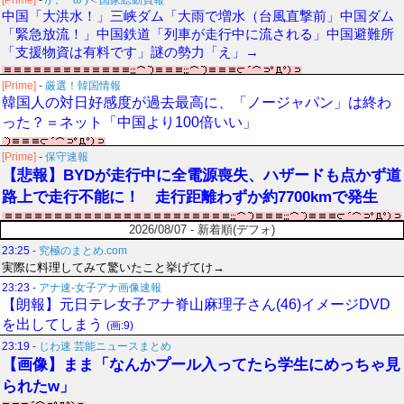
[Prime]
-
/)；｀ω´)＜国家総動員報
中国「大洪水！」三峡ダム「大雨で増水（台風直撃前」中国ダム
「緊急放流！」中国鉄道「列車が走行中に流される」中国避難所
「支援物資は有料です」謎の勢力「え」→
[Prime]
-
厳選！韓国情報
韓国人の対日好感度が過去最高に、「ノージャパン」は終わ
った？＝ネット「中国より100倍いい」
[Prime]
-
保守速報
【悲報】BYDが走行中に全電源喪失、ハザードも点かず道
路上で走行不能に！ 走行距離わずか約7700kmで発生
2026/08/07 - 新着順(デフォ)
23:25
-
究極のまとめ.com
実際に料理してみて驚いたこと挙げてけ→
23:23
-
アナ速‐女子アナ画像速報
【朗報】元日テレ女子アナ脊山麻理子さん(46)イメージDVD
を出してしまう
(画:9)
23:19
-
じわ速 芸能ニュースまとめ
【画像】まま「なんかプール入ってたら学生にめっちゃ見
られたw」