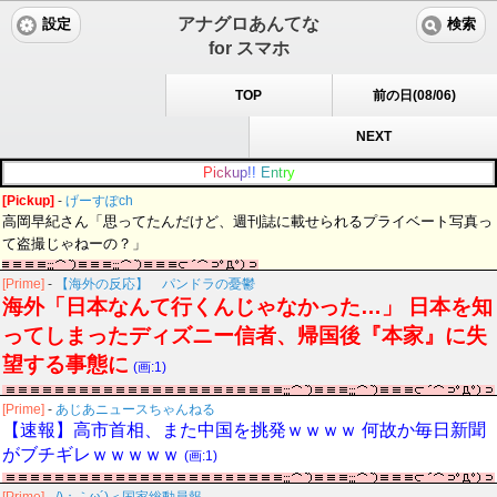
アナグロあんてな
設定
検索
for スマホ
TOP
前の日(08/06)
NEXT
P
i
c
k
u
p
!
!
E
n
t
r
y
[Pickup]
-
げーすぽch
高岡早紀さん「思ってたんだけど、週刊誌に載せられるプライベート写真っ
て盗撮じゃねーの？」
[Prime]
-
【海外の反応】 パンドラの憂鬱
海外「日本なんて行くんじゃなかった…」 日本を知
ってしまったディズニー信者、帰国後『本家』に失
望する事態に
(画:1)
[Prime]
-
あじあニュースちゃんねる
【速報】高市首相、また中国を挑発ｗｗｗｗ 何故か毎日新聞
がブチギレｗｗｗｗｗ
(画:1)