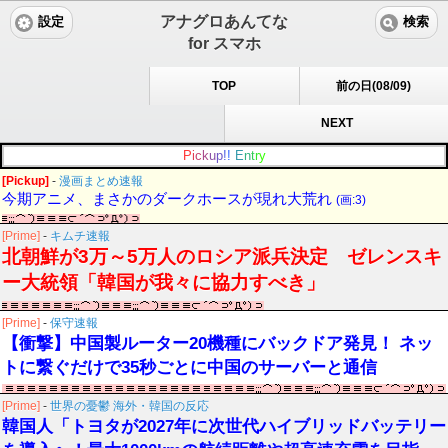
アナグロあんてな
設定
検索
for スマホ
TOP
前の日(08/09)
NEXT
P
i
c
k
u
p
!
!
E
n
t
r
y
[Pickup]
-
漫画まとめ速報
今期アニメ、まさかのダークホースが現れ大荒れ
(画:3)
[Prime]
-
キムチ速報
北朝鮮が3万～5万人のロシア派兵決定 ゼレンスキ
ー大統領「韓国が我々に協力すべき」
[Prime]
-
保守速報
【衝撃】中国製ルーター20機種にバックドア発見！ ネッ
トに繋ぐだけで35秒ごとに中国のサーバーと通信
[Prime]
-
世界の憂鬱 海外・韓国の反応
韓国人「トヨタが2027年に次世代ハイブリッドバッテリー