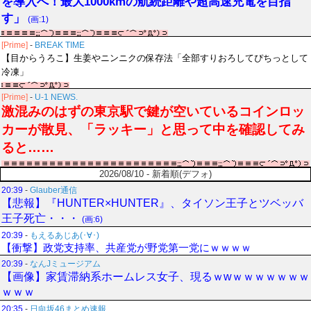
を導入へ！最大1000kmの航続距離や超高速充電を目指
す」
(画:1)
[Prime]
-
BREAK TIME
【目からうろこ】生姜やニンニクの保存法「全部すりおろしてぴちっとして
冷凍」
[Prime]
-
U-1 NEWS.
激混みのはずの東京駅で鍵が空いているコインロッ
カーが散見、「ラッキー」と思って中を確認してみ
ると……
2026/08/10 - 新着順(デフォ)
20:39
-
Glauber通信
【悲報】『HUNTER×HUNTER』、タイソン王子とツベッバ
王子死亡・・・
(画:6)
20:39
-
もえるあじあ(･∀･)
【衝撃】政党支持率、共産党が野党第一党にｗｗｗｗ
20:39
-
なんJミュージアム
【画像】家賃滞納系ホームレス女子、現るｗwｗｗｗｗｗｗｗ
ｗｗｗ
20:35
-
日向坂46まとめ速報