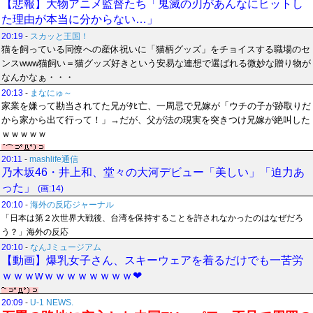
【悲報】大物アニメ監督たち「鬼滅の刃があんなにヒットし
た理由が本当に分からない…」
20:19
-
スカッと王国！
猫を飼っている同僚への産休祝いに「猫柄グッズ」をチョイスする職場のセ
ンスwww猫飼い＝猫グッズ好きという安易な連想で選ばれる微妙な贈り物が
なんかなぁ・・・
20:13
-
まなにゅ～
家業を嫌って勘当されてた兄がﾀﾋ亡、一周忌で兄嫁が「ウチの子が跡取りだ
から家から出て行って！」→だが、父が法の現実を突きつけ兄嫁が絶叫した
ｗｗｗｗｗ
20:11
-
mashlife通信
乃木坂46・井上和、堂々の大河デビュー「美しい」「迫力あ
った」
(画:14)
20:10
-
海外の反応ジャーナル
「日本は第２次世界大戦後、台湾を保持することを許されなかったのはなぜだろ
う？」海外の反応
20:10
-
なんJミュージアム
【動画】爆乳女子さん、スキーウェアを着るだけでも一苦労
ｗｗｗwｗｗｗｗｗｗｗｗ❤
20:09
-
U-1 NEWS.