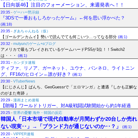
【日向坂46】注目のフォーメーション、来週発表へ！！
20:35
-
ゲーハー黙示録
『3DSで一番おもしろかったゲーム』←何を思い浮かべた？
(画:18)
20:35
-
ぎあちゃんねる（仮）
【ゴールデンカムイ】勢いで読んでても何こいつ…ってなる部分
(画:1)
20:32
-
mutyunのゲーム+αブログ
アメリカで最もプレイされているゲームハードPS5が1位！！Switch2
は・・・
(画:1)
20:31
-
カンダタ速報
ティファ、リノア、ガーネット、ユウナ、パンネロ、ライトニン
グ、FF16のヒロイン←誰が好き？
(画:1)
20:30
-
VTuberNews
【にじさんじ】ぱんち、GeoGuessrで「エロマンガ」と遭遇『しかも正解な
のがまた奇跡 』
20:29
-
漫画まとめ速報
【朗報】ワールドトリガー、対A級戦闘試験開始から約1年経過
20:25
-
世界の憂鬱 海外・韓国の反応
韓国人「日本市場で現代自動車が月間わずか20台しか売れ
ない現実‥」→「ブランド力が通じないのか‥？」
(画:1)
20:20
-
VIPPER速報