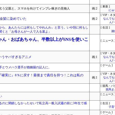
[ 東亜 ]
乞う父親と、スマホを向けてインプレ稼ぎの見物人
画:2
にゅ
[ VIP・ネタ
金髪に染めていた
画:2
なんでも
んJ
から、あんたらには何もしてやれんわ」と言う。いや別に何もし
[ 生活 ]
聞くと「お母さんが一人で入る墓よ」
婚
ん・おばあちゃん、半数以上がSNSを使いこ
[ ニュース 
[ VIP・ネタ
いうヤバすぎるアニメ
画:1
なんでも
んJ
[ ゲーム ]
手とウメハラ選手が婚姻届の証人に。
[ VIP・ネタ
『確実に』8％に戻す！最後まで責任を持つ！これは私の
画:1
なんでも
んJ
[ 競馬・パ
競馬ま
[ ニュース 
い
いるのに閉鎖しなかったせいで私立高一般入試週の前に3年生で感
[ 生活 ]
子育
[ ゲーム ]