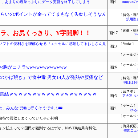
wikiサイト、あまりの過疎っぷりにデータ更新を終了してしまう
画:1
mutyun
んくらいのポイントが余っててまもなく失効しそうなん
[ 特化・専門
汎用型
[ 画像・動画
チラ、お尻くっきり、Y字開脚！！
画:17
ア
ソフトの便利さを理解らせる『エクセルに感動してるおじさん見
[ Vtube ]
画:3
[ オールジ
[ オールジ
お胸がコチラwwwwwwwwwwww
画:6
のかば焼き」で食中毒 男女14人が発熱や腹痛など
[ 特化・専門
明日は何
[ 芸スポ ]
集結ｗｗｗｗｗｗｗｗｗｗｗｗｗｗｗｗｗｗｗ
画:3
アナ速‐
[ ゲーム ]
ーたちは、みんなで海に行くそうですよ🚃
画:1
ゆる
[ オールジ
接待で買収しまくっていた事が判明
[ 海外反応 
ウォン払えって？国民が殺到するはずが、NAVER結局有料化」
韓国ニュ