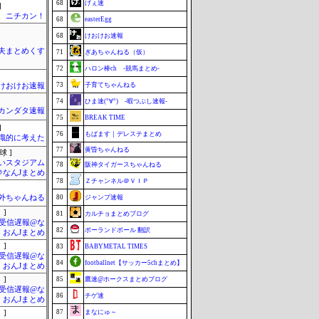
68
げぇ速
]
ニチカン！
68
easterEgg
68
けおけお速報
夫まとめくす
71
ぎあちゃんねる（仮）
72
ハロン棒ch -競馬まとめ-
73
子育てちゃんねる
けおけお速報
74
ひま速(°∀°) -暇つぶし速報-
カンダタ速報
75
BREAK TIME
]
76
もばます｜デレステまとめ
識的に考えた
77
黄昏ちゃんねる
球 ]
いスタジアム
78
阪神タイガースちゃんねる
＠なんJまとめ
78
Ｚチャンネル＠ＶＩＰ
外ちゃんねる
80
ジャンプ速報
 ]
81
カルチョまとめブログ
受信遅報@な
82
ポーランドボール 翻訳
・おんJまとめ
 ]
83
BABYMETAL TIMES
受信遅報@な
84
footballnet【サッカー5chまとめ】
・おんJまとめ
 ]
85
鷹速@ホークスまとめブログ
受信遅報@な
86
チゲ速
・おんJまとめ
87
まなにゅ～
 ]