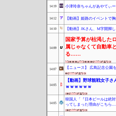
小津玲奈ちゃんがあやてぃー
14:19
【動画】姫路のイベントで胸
14:12
【動画】JKさん、M字開脚
14:10
国家予算が枯渇した
属じゃなくて自動車
14:09
る……
【ニュース】 広島記念公園
14:07
【動画】野球観戦女子さ
14:05
ｗｗｗｗｗｗ
韓国人「『日本ビールは絶対
14:05
ってしまった理由がこちら…（