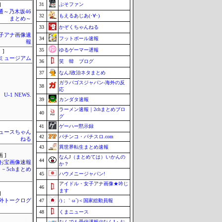
31
ぷそファン
]
通～乃木坂46
32
もえるあじあ(･∀･)
まとめ～
33
かぞくちゃんねる
女子アナ画像速
34
フットボール速報
報
35
ゆるゲーマー遅報
 ]
Jミュージアム
36
笑 韓 ブログ
37
なんJ政治ネタまとめ
ガラパゴスジャパン-海外の反
38
応
U-1 NEWS.
39
カンダタ速報
ラーメン速報｜2chまとめブロ
40
グ
41
ゲーハー黙示録
ュースちゃん
42
パチンコ・パチスロ.com
ねる
43
異世界転生まとめ速報
 ]
なんJ（まとめては）いかんの
44
お宝画像速報
か？
－5chまとめ
45
ハウメニージャパン!
アイドル・女子アナ画像★吟じ
46
ます
]
外トークログ
47
/)；｀ω´)＜国家総動員報
48
くまニュース
なんでも受信遅報@なんJ・お