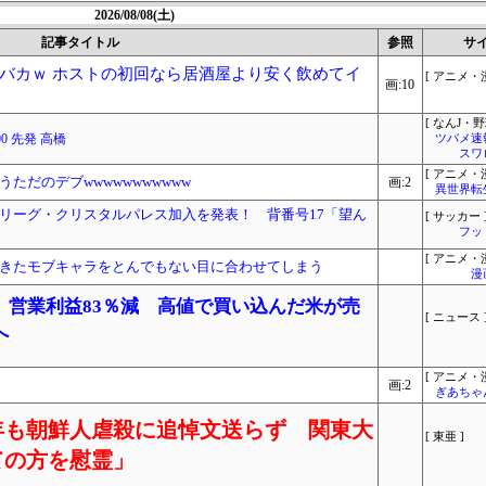
2026/08/08(土)
記事タイトル
参照
サ
バカｗ ホストの初回なら居酒屋より安く飲めてイ
[ アニメ・漫
画:10
[ なんJ・野
00 先発 高橋
ツバメ速
スワ
[ アニメ・漫
ただのデブwwwwwwwwwww
画:2
異世界転
リーグ・クリスタルパレス加入を発表！ 背番号17「望ん
[ サッカー 
フッ
[ アニメ・漫
きたモブキャラをとんでもない目に合わせてしまう
漫
、営業利益83％減 高値で買い込んだ米が売
[ ニュース 
へ
[ アニメ・漫
画:2
ぎあちゃ
年も朝鮮人虐殺に追悼文送らず 関東大
[ 東亜 ]
ての方を慰霊」