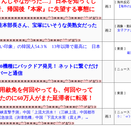
んじゃなかった…」 日本を知ってし
[ 海外反応 
画:1
【海外の
者、帰国後『本家』に失望する事態に
性本部長さん、宝塚にいそうな美熟女だった
[ 画像・動画
画:2
女子アナ
印象」の韓国人54.3％ 13年以降で最高に 日本
[ 東亜 ]
厳
0機種にバックドア発見！ ネットに繋ぐだけ
[ ニュース 
バーと通信
「信用赦免を何回やっても、何回やって
[ 東亜 ]
したのに60万人がまた延滞者に転落！
三峡直撃予測」中国「上流大洪水！（三峡上流」中国都市
[ ニュース 
画:1
/)；｀ω
「緊急放流（決壊危機」中国「下流大水害（震え声」→