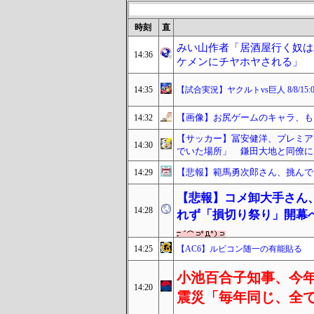
時刻
直
みい山作者「居酒屋行く奴は
14:36
ケメンにチヤホヤされる」
14:35
【試合実況】ヤクルトvs巨人 8/8/15:
【画像】お尻ゲームのキャラ、もう
14:32
【サッカー】冨安健洋、プレミア
14:30
でいた場所」 鎌田大地と同僚に
【悲報】範馬勇次郎さん、挑んで
14:29
【悲報】コメ卸大手さん
14:28
れず「損切り祭り」開幕
14:25
【AC6】ルビコン随一の有能貼る
小池百合子知事、今
14:20
震災「毎年同じ、全