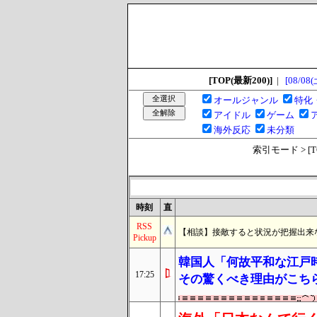
[TOP(最新200)]
|
[08/08(
オールジャンル
特化
アイドル
ゲーム
海外反応
未分類
索引モード > [TOP
時刻
直
RSS
【相談】接敵すると状況が把握出来な
Pickup
韓国人「何故平和な江戸
17:25
その驚くべき理由がこち