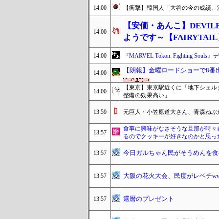
14:00
【衝撃】韓国人「大谷の今の成績、
【安価・あんこ】DEVIL
14:00
ようです～【FAIRYTAI
14:00
『MARVEL Tōkon: Fightin
【朗報】金曜ロードショーで8番出
14:00
【東京】東京駅近くに「地下シェル
14:00
整備の効果高い」
13:59
元巨人・小笠原道大さん、青森ねぶ
食事に興味がなさそうな旦那が時々
13:57
るのでクッキーが好きなのかと思っ
今日ガルちゃん民がそうめんを食
13:57
大阪の花火大会、民度がレベチwwww
13:57
還暦のプレゼント
13:57