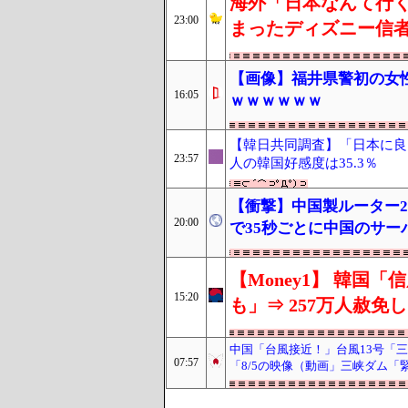
海外「日本なんて行く
23:00
まったディズニー信
【画像】福井県警初の女
16:05
ｗｗｗｗｗｗ
【韓日共同調査】「日本に良い
23:57
人の韓国好感度は35.3％
【衝撃】中国製ルーター2
20:00
で35秒ごとに中国のサー
【Money1】 韓国
15:20
も」⇒ 257万人赦免
中国「台風接近！」台風13号「
07:57
「8/5の映像（動画」三峡ダム