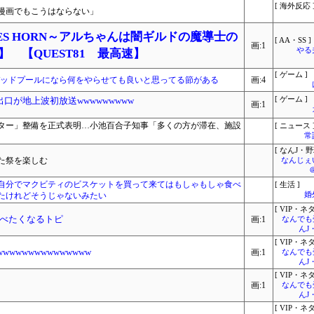
[ 海外反応 
漫画でもこうはならない」
ES HORN～アルちゃんは闇ギルドの魔導士の
[ AA・SS ]
画:1
やる
L】 【QUEST81 最高速】
[ ゲーム ]
g Souls』デッドプールになら何をやらせても良いと思ってる節がある
画:4
口が地上波初放送wwwwwwwww
[ ゲーム ]
画:1
ター」整備を正式表明…小池百合子知事「多くの方が滞在、施設
[ ニュース 
常
[ なんJ・野
た祭を楽しむ
なんじぇ
自分でマクビティのビスケットを買って来てはもしゃもしゃ食べ
[ 生活 ]
たけれどそうじゃないみたい
婚
[ VIP・ネタ
べたくなるトピ
画:1
なんでも
んJ
[ VIP・ネタ
wwwwwwwwwwww
画:1
なんでも
んJ
[ VIP・ネタ
画:1
なんでも
んJ
[ VIP・ネタ