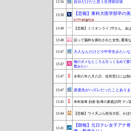
自分だけだと思う生理前症状
13:56
【悲報】東科大医学部卒の美人
13:50
13:49
【悲報】ミリオンライブPさん、金
13:48
誤って脳幹を摘出された女性､重篤
大人なんだけど小中学生みたいな
13:47
俺のダメなところも引っくるめて愛
13:47
曹みたい
13:47
令和八年八月八日、役所窓口には朝
派遣先がハズレだったことありま
13:47
13:45
幸村泉希 顔射 恥辱の家庭訪問 マ
13:44
【悲報】ワイ天ぷら担当大臣、かぼ
【朗報】元日テレ女子アナ脊山
13:41