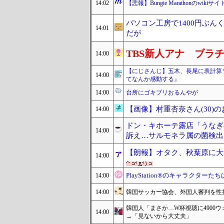
14:02
【悲報】Bungie Marathonの
パソコン工房で1400円ぶ
14:01
だが
TBS新人アナ ブラ
14:00
【にじさんじ】五木、長尾に表計算
14:00
てなんか感動する』
14:00
台所にゴキブリおるんやが
【画像】村重杏奈さん(30)の
14:00
ドン・キホーテ露店「うなぎ
14:00
訴え…サルモネラ属の菌検出
【朗報】オタク、秋葉原に大
14:00
PlayStation®のキャラクタ
14:00
14:00
韓国サッカー協会、外国人審判を性
韓国人「まさか…W杯視聴に4900
14:00
→「見ないから大丈夫」