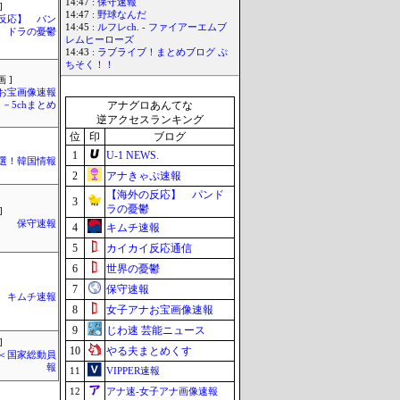
14:47 :
保守速報
]
14:47 :
野球なんだ
反応】 パン
14:45 :
ルフレch. - ファイアーエムブ
ドラの憂鬱
レムヒーローズ
14:43 :
ラブライブ！まとめブログ ぷ
ちそく！！
 ]
お宝画像速報
アナグロあんてな
－5chまとめ
逆アクセスランキング
位
印
ブログ
1
U-1 NEWS.
選！韓国情報
2
アナきゃぷ速報
【海外の反応】 パンド
3
ラの憂鬱
]
保守速報
4
キムチ速報
5
カイカイ反応通信
6
世界の憂鬱
7
保守速報
キムチ速報
8
女子アナお宝画像速報
9
じわ速 芸能ニュース
]
10
やる夫まとめくす
´)＜国家総動員
報
11
VIPPER速報
12
アナ速‐女子アナ画像速報