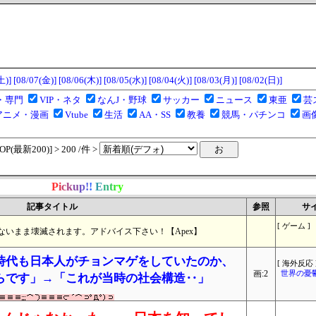
土)]
[08/07(金)]
[08/06(木)]
[08/05(水)]
[08/04(火)]
[08/03(月)]
[08/02(日)]
・専門
VIP・ネタ
なんJ・野球
サッカー
ニュース
東亜
芸
アニメ・漫画
Vtube
生活
AA・SS
教養
競馬・パチンコ
画
(最新200)] > 200 /件 >
P
i
c
k
u
p
!
!
E
n
t
r
y
記事タイトル
参照
サ
[ ゲーム ]
いまま壊滅されます。アドバイス下さい！【Apex】
時代も日本人がチョンマゲをしていたのか、
[ 海外反応 
画:2
世界の憂
らです」→「これが当時の社会構造‥」