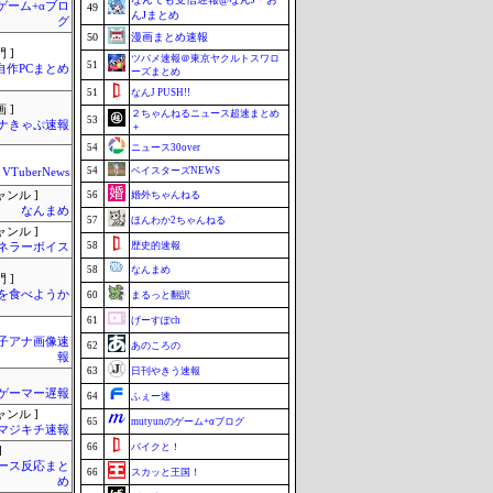
のゲーム+αブロ
49
んJまとめ
グ
50
漫画まとめ速報
 ]
ツバメ速報＠東京ヤクルトスワロ
51
自作PCまとめ
ーズまとめ
51
なんJ PUSH!!
 ]
２ちゃんねるニュース超速まとめ
53
ナきゃぷ速報
＋
54
ニュース30over
54
ベイスターズNEWS
VTuberNews
ャンル ]
56
婚外ちゃんねる
なんまめ
57
ほんわか2ちゃんねる
ャンル ]
58
歴史的速報
ネラーボイス
58
なんまめ
 ]
を食べようか
60
まるっと翻訳
61
げーすぽch
女子アナ画像速
62
あのころの
報
63
日刊やきう速報
ゲーマー遅報
64
ふぇー速
ャンル ]
65
mutyunのゲーム+αブログ
マジキチ速報
66
バイクと！
]
ース反応まと
66
スカッと王国！
め