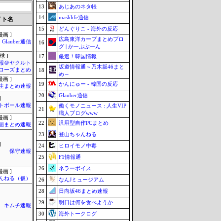
13
あじあのネタ帳
14
mashlife通信
イト名
15
どんぐりこ - 海外の反応
画 ]
広島東洋カープまとめブロ
Glauber通信
16
グ | かーぷぶーん
球 ]
17
厳選！韓国情報
報＠ヤクルト
坂道情報通～乃木坂46まと
ローズまとめ
18
め～
画 ]
19
かんにゅー - 韓国の反応
生まとめ速報
20
Glauber通信
]
トボール速報
働くモノニュース : 人生VIP
21
職人ブログwww
画 ]
22
汎用型自作PCまとめ
画まとめ速報
23
登山ちゃんねる
]
24
ヒロイモノ中毒
保守速報
25
F1情報通
26
ネラーボイス
画 ]
んねる（仮）
26
なんJミュージアム
28
日向坂46まとめ速報
29
明日は何を食べようか
キムチ速報
30
海外トークログ