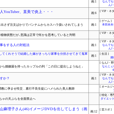
画:1
なんでも
んJ
YouTuber、直美で炎上・・・
[ VIP・ネタ
画:6
[ ゲーム ]
は出さず注文ばかりでバンナムからカスハラ扱いされてしまう
画:1
本田未央
[ VIP・ネタ
な植物状態だが､意識は正常で何かを思考していると判明
[ VIP・ネタ
事をする人の対処法
画:1
なんでも
んJ
してくれそうで結婚した嫁がきっちり家事を分担させてきて鬼軍
[ 生活 ]
画:1
婚
[ なんJ・野
から婚姻届を持ったカップルの列「この日に提出しようねと」
なんじぇ
[ VIP・ネタ
すか？
画:1
なんでも
んJ
[ オールジ
ゾ調教に孕ませ性交…素行不良生徒にハメられた美人教師
[ 特化・専門
ちゃの天ぷらを全面禁止へ
ダイエット
麻理子さん(46)イメージDVDを出してしまう（画
[ 芸スポ ]
画:12