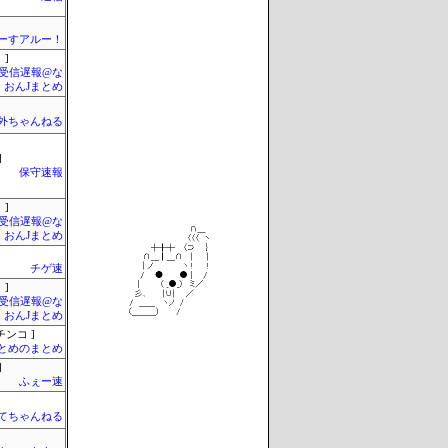
ーすアルー！
 ]
受信遅報@な
・おんJまとめ
外ちゃんねる
]
保守速報
 ]
受信遅報@な
・おんJまとめ
チゲ速
 ]
受信遅報@な
・おんJまとめ
チンコ ]
とめのまとめ
]
ふぇー速
てちゃんねる