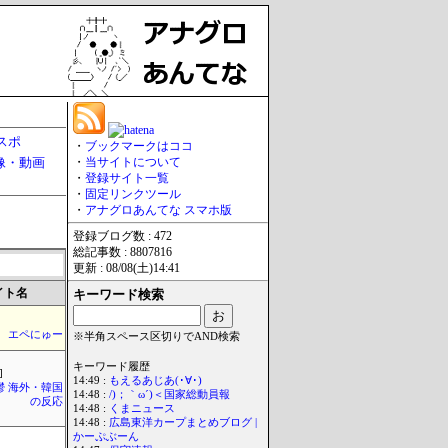
スポ
・
ブックマークはココ
像・動画
・
当サイトについて
・
登録サイト一覧
・
固定リンクツール
・
アナグロあんてな スマホ版
登録ブログ数 : 472
総記事数 : 8807816
更新 : 08/08(土)14:41
イト名
キーワード検索
エペにゅー
※半角スペース区切りでAND検索
キーワード履歴
]
14:49 :
もえるあじあ(･∀･)
鬱 海外・韓国
14:48 :
/)；｀ω´)＜国家総動員報
の反応
14:48 :
くまニュース
14:48 :
広島東洋カープまとめブログ |
かーぷぶーん