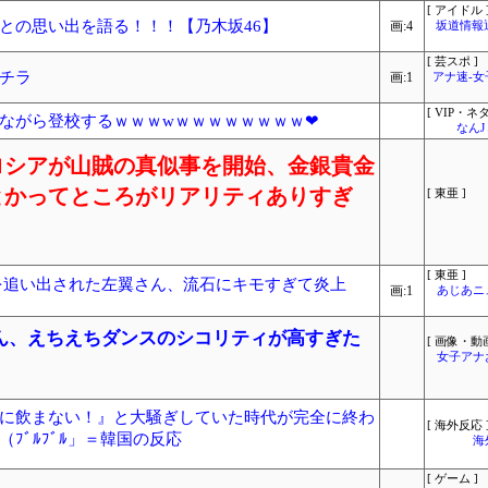
[ アイドル 
との思い出を語る！！！【乃木坂46】
画:4
坂道情報
[ 芸スポ ]
チラ
画:1
アナ速‐
[ VIP・ネタ
しながら登校するｗｗｗwｗｗｗｗｗｗｗｗ❤
なん
ロシアが山賊の真似事を開始、金銀貴金
とかってところがリアリティありすぎ
[ 東亜 ]
[ 東亜 ]
を追い出された左翼さん、流石にキモすぎて炎上
画:1
あじあニ
ん、えちえちダンスのシコリティが高すぎた
[ 画像・動画
女子アナ
に飲まない！』と大騒ぎしていた時代が完全に終わ
[ 海外反応 
ﾌﾞﾙﾌﾞﾙ」＝韓国の反応
海
[ ゲーム ]