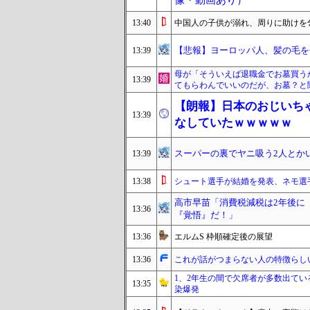
像・動画あり）
13:40
中国人の子供が溺れ、周りに助けを
【悲報】ヨーロッパ人、髪の毛を
13:39
母が「そういえば退職金でお墓買う
13:39
てもらわんでいいのだが、お墓？と
【朗報】日本のおじいちゃ
13:39
なしていたｗｗｗｗｗ
スーパーの裏でヤニ吸う2人とか
13:39
13:38
シュート選手が結婚を発表、ネモ選
高市早苗「消費税減税は2年後に
13:36
『覚悟』だ！」
13:36
エルムS 枠順確定後の展望
13:36
これが話がつまらない人の特徴らし
1、2年生の間で欠席者が多数出て
13:35
染爆発