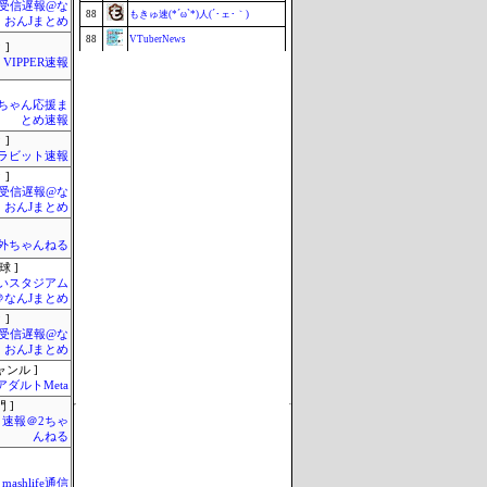
受信遅報@な
88
もきゅ速(*´ω`*)人(´･ェ･｀)
・おんJまとめ
88
VTuberNews
 ]
VIPPER速報
90
はーとログ
91
セクシーテレビジョン
ちゃん応援ま
92
まぐろとにぼし
とめ速報
ミーハー総研（ミーハー総合研究
 ]
93
所）
ラビット速報
94
釣りまとめ速報
 ]
受信遅報@な
95
こんなニュースにでくわした
・おんJまとめ
96
ねこのあまやどり
97
マラソン速報
外ちゃんねる
球 ]
97
まとめCUP
いスタジアム
97
ブラウザゲーム速報
＠なんJまとめ
 ]
97
ZAPZAP!
受信遅報@な
映画.net -ネタバレ|感想|評判 2chまとめ
101
・おんJまとめ
ブログ-
Update 08/08 14:38
ャンル ]
アダルトMeta
 ]
速報＠2ちゃ
んねる
mashlife通信