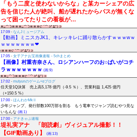
「もう二度と使わないからな」と某カーシェアの広
告を信じた人が絶叫、船が遅れたからバスが無くな
って困ってたりこの看板が…
17:09
-
なんJミュージアム
【動画】ミニスカJK1、キレッキレに踊り散らかすｗｗｗwｗ
ｗｗｗｗｗｗｗ❤
17:05
-
女子アナお宝画像速報－5chまとめ
【画像】村重杏奈さん、ロシアンハーフのお○ぱいがコチ
ラｗｗｗｗｗｗｗ
(画:9)
17:02
-
mutyunのゲーム+αブログ
任天堂1Q決算 売上高5,178 億円（-9.5 ％）、営業利益 1,425 億円
（+150.5 %）
17:00
-
ほんわかMkⅡ
少年ジャンプ、発行部数100万部を割る もう電車でジャンプ読むやつ見な
いもんな
(画:1)
17:00
-
アナきゃぷ速報
堤礼実アナ 「朗読劇」ヴィジュアル撮影！！
【GIF動画あり】
(画:13)