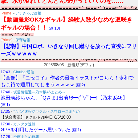
撃、水が溢れてどんどん浸かっていくのを……
[Prime]
-
アナきゃぷ速報
【動画撮影OKなギャル】経験人数少なめな遅咲き
ギャルの場合！！
(画:13)
[Prime]
-
保守速報
【悲報】中国ロボ、いきなり回し蹴りを放った直後にフリ
ーズｗｗｗｗｗ
2026/08/06 - 新着順(デフォ)
17:43
-
Glauber通信
【画像】『ニセコイ』作者の最新イラストがこちら！令和で
も余裕で通用してしまうｗｗｗｗ
(画:2)
17:40
-
坂道情報通～乃木坂46まとめ～
池田瑛紗ちゃん、｢Qさま｣出演ｷﾀ━(ﾟ∀ﾟ)━!【乃木坂46】
(画:1)
17:35
-
ツバメ速報＠ヤクルトスワローズまとめ
【試合実況】ヤクルトvs中日 8/6/18:00
17:30
-
カンダタ速報
GPSを利用したゲーム思いついた
(画:1)
17:29
-
漫画まとめ速報