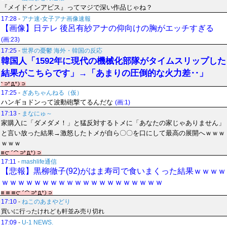
『メイドインアビス』ってマジで深い作品じゃね？
17:28
-
アナ速‐女子アナ画像速報
【画像】日テレ 後呂有紗アナの仰向けの胸がエッチすぎる
(画:23)
17:25
-
世界の憂鬱 海外・韓国の反応
韓国人「1592年に現代の機械化部隊がタイムスリップした
結果がこちらです」→「あまりの圧倒的な火力差‥」
17:25
-
ぎあちゃんねる（仮）
ハンギョドンって波動砲撃てるんだな
(画:1)
17:13
-
まなにゅ～
家購入に「ダメダメ！」と猛反対するトメに「あなたの家じゃありません」
と言い放った結果→激怒したトメが自ら〇〇を口にして最高の展開へｗｗｗ
ｗｗｗ
17:11
-
mashlife通信
【悲報】黒柳徹子(92)がはま寿司で食いまくった結果ｗｗｗｗ
ｗｗｗｗｗｗｗｗｗｗｗｗｗｗｗｗｗｗｗｗ
17:10
-
ねこのあまやどり
買いに行ったけれども軒並み売り切れ
17:09
-
U-1 NEWS.