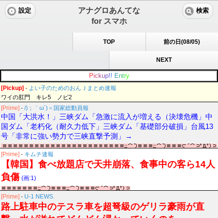
アナグロあんてな
設定
検索
for スマホ
TOP
前の日(08/05)
NEXT
P
i
c
k
u
p
!
!
E
n
t
r
y
[Pickup]
-
よい子のためのおんＪまとめ速報
ワイの肛門 キレ5 ノビ2
[Prime]
-
/)；｀ω´)＜国家総動員報
中国「大洪水！」三峡ダム「急激に流入が増える（決壊危機」中
国ダム「老朽化（耐久力低下」三峡ダム「基礎部分破損」台風13
号「非常に強い勢力で三峡直撃予測」→
[Prime]
-
キムチ速報
【韓国】食べ放題店で天井崩落、食事中の客ら14人
負傷
(画:1)
[Prime]
-
U-1 NEWS.
路上駐車中のテスラ車を超弩級のゲリラ豪雨が直