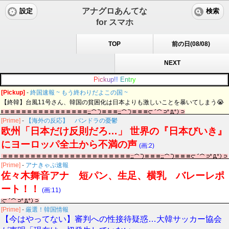
アナグロあんてな
設定
検索
for スマホ
TOP
前の日(08/08)
NEXT
P
i
c
k
u
p
!
!
E
n
t
r
y
[Pickup]
-
終国速報 ~ もう終わりだよこの国 ~
【終韓】台風11号さん、韓国の貧困化は日本よりも激しいことを暴いてしまう😭
[Prime]
-
【海外の反応】 パンドラの憂鬱
欧州「日本だけ反則だろ…」 世界の『日本びいき』
にヨーロッパ全土から不満の声
(画:2)
[Prime]
-
アナきゃぷ速報
佐々木舞音アナ 短パン、生足、横乳 バレーレポ
ート！！
(画:11)
[Prime]
-
厳選！韓国情報
【今はやってない】審判への性接待疑惑…大韓サッカー協会