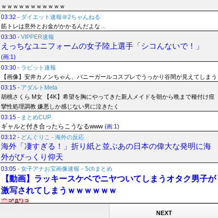
ｗｗｗｗｗｗｗｗｗｗｗ
03:32
-
ダイエット速報＠2ちゃんねる
筋トレは意外とお金がかかるんだよな…
03:30
-
VIPPER速報
えっちなユニフォームの女子陸上選手「シコんないで！」
(画:1)
03:30
-
ラビット速報
【画像】安井カノンちゃん、バニーガールコスプレでうっかり谷間が見えてしまう
03:15
-
アダルトMeta
胡桃さくら M女 【4K】希望を胸にやってきた新人メイドを朝から晩まで種付け痙
攣性処理調教 嫌悪しか感じない男に泣きたく
03:15
-
まとめCUP
ギャルと付き合ったらこうなるwww
(画:1)
03:12
-
どんぐりこ - 海外の反応
海外「凄すぎる！」折り紙と並ぶあの日本の偉大な発明に海
外がびっくり仰天
03:05
-
女子アナお宝画像速報－5chまとめ
【動画】ラッキースケベでニヤついてしまうオタク男子が
激写されてしまうｗｗｗｗｗｗ
NEXT