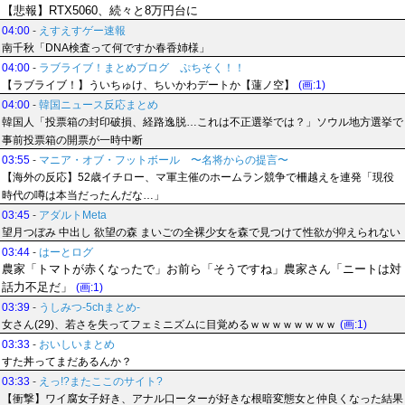
【悲報】RTX5060、続々と8万円台に
04:00
-
えすえすゲー速報
南千秋「DNA検査って何ですか春香姉様」
04:00
-
ラブライブ！まとめブログ ぷちそく！！
【ラブライブ！】ういちゅけ、ちいかわデートか【蓮ノ空】
(画:1)
04:00
-
韓国ニュース反応まとめ
韓国人「投票箱の封印破損、経路逸脱…これは不正選挙では？」ソウル地方選挙で
事前投票箱の開票が一時中断
03:55
-
マニア・オブ・フットボール 〜名将からの提言〜
【海外の反応】52歳イチロー、マ軍主催のホームラン競争で柵越えを連発「現役
時代の噂は本当だったんだな…」
03:45
-
アダルトMeta
望月つぼみ 中出し 欲望の森 まいごの全裸少女を森で見つけて性欲が抑えられない
03:44
-
はーとログ
農家「トマトが赤くなったで」お前ら「そうですね」農家さん「ニートは対
話力不足だ」
(画:1)
03:39
-
うしみつ-5chまとめ-
女さん(29)、若さを失ってフェミニズムに目覚めるｗｗｗｗｗｗｗｗ
(画:1)
03:33
-
おいしいまとめ
すた丼ってまだあるんか？
03:33
-
えっ!?またここのサイト?
【衝撃】ワイ腐女子好き、アナル口ーターが好きな根暗変態女と仲良くなった結果