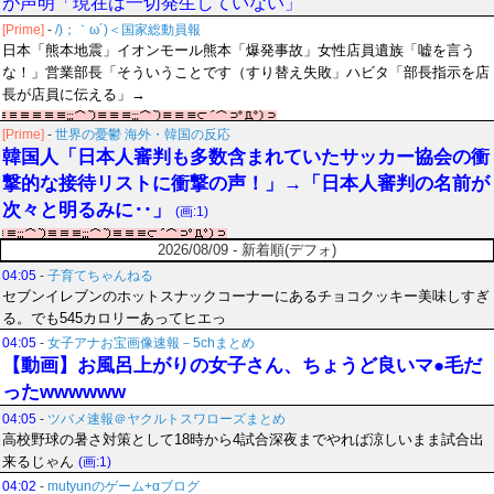
が声明「現在は一切発生していない」
[Prime]
-
/)；｀ω´)＜国家総動員報
日本「熊本地震」イオンモール熊本「爆発事故」女性店員遺族「嘘を言う
な！」営業部長「そういうことです（すり替え失敗」ハビタ「部長指示を店
長が店員に伝える」→
[Prime]
-
世界の憂鬱 海外・韓国の反応
韓国人「日本人審判も多数含まれていたサッカー協会の衝
撃的な接待リストに衝撃の声！」→「日本人審判の名前が
次々と明るみに‥」
(画:1)
2026/08/09 - 新着順(デフォ)
04:05
-
子育てちゃんねる
セブンイレブンのホットスナックコーナーにあるチョコクッキー美味しすぎ
る。でも545カロリーあってヒエっ
04:05
-
女子アナお宝画像速報－5chまとめ
【動画】お風呂上がりの女子さん、ちょうど良いマ●毛だ
ったwwwwww
04:05
-
ツバメ速報＠ヤクルトスワローズまとめ
高校野球の暑さ対策として18時から4試合深夜までやれば涼しいまま試合出
来るじゃん
(画:1)
04:02
-
mutyunのゲーム+αブログ