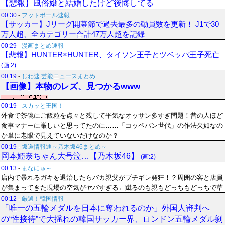
【悲報】風俗嬢と結婚したけど後悔してる
00:30
-
フットボール速報
【サッカー】Jリーグ開幕節で過去最多の動員数を更新！ J1で30
万人超、全カテゴリー合計47万人超を記録
00:29
-
漫画まとめ速報
【悲報】HUNTER×HUNTER、タイソン王子とツベッバ王子死亡
(画:2)
00:19
-
じわ速 芸能ニュースまとめ
【画像】本物のレズ、見つかるwww
00:19
-
スカッと王国！
外食で茶碗にご飯粒を点々と残して平気なオッサン多すぎ問題！昔の人ほど
食事マナーに厳しいと思ってたのに……「コッペパン世代」の作法欠如なの
か単に老眼で見えていないだけなのか？
00:19
-
坂道情報通～乃木坂46まとめ～
岡本姫奈ちゃん大号泣…【乃木坂46】
(画:2)
00:13
-
まなにゅ～
店内で暴れるガキを退治したらバカ親父がブチギレ発狂！？周囲の客と店員
が集まってきた現場の空気がヤバすぎる←蹴るのも親もどっちもどっちで草
00:12
-
厳選！韓国情報
「唯一の五輪メダルを日本に奪われるのか」外国人審判へ
の“性接待”で大揺れの韓国サッカー界、ロンドン五輪メダル剝