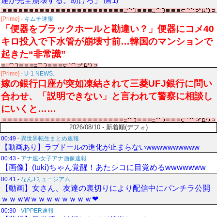
連が完全崩壊する。助けろ」
(画:1)
[Prime]
-
キムチ速報
「便器をブラックホールと勘違い？」便器にコメ40
キロ投入で下水管が崩壊寸前…韓国のマンションで
起きた“非常識”
[Prime]
-
U-1 NEWS.
嫁の銀行口座が突如凍結されて三菱UFJ銀行に問い
合わせ、「説明できない」と言われて警察に相談し
にいくと……
2026/08/10 - 新着順(デフォ)
00:49
-
異世界転生まとめ速報
【動画あり】ラブドールの進化が止まらないwwwwwwwwww
00:43
-
アナ速‐女子アナ画像速報
【画像】(tuki)ちゃん覚醒！あたシコに目覚めるwwwwwww
00:41
-
なんJミュージアム
【動画】女さん、友達の裏切りにより配信中にパンチラ公開
ｗｗｗwｗｗｗｗｗｗｗｗ❤
00:30
-
VIPPER速報