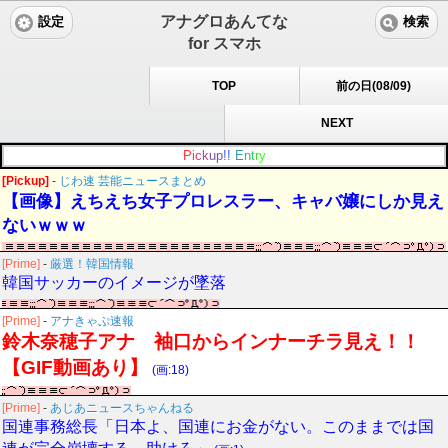
アナグロあんてな
設定
検索
for スマホ
TOP
前の日(08/09)
NEXT
P
i
c
k
u
p
!
!
E
n
t
r
y
[Pickup]
-
じわ速 芸能ニュースまとめ
【画像】えちえち女子プロレスラー、キャバ嬢にしか見え
ないｗｗｗ
[Prime]
-
厳選！韓国情報
韓国サッカーのイメージが墜落
[Prime]
-
アナきゃぷ速報
鈴木奈穂子アナ 袖口からインナーチラ見え！！
【GIF動画あり】
(画:18)
[Prime]
-
あじあニュースちゃんねる
国連事務総長「日本よ、国連にお金がない。このままでは国