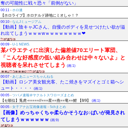
奪の可能性に戦々恐々「前例がない」
00:11
-
ホロ速
【ホロライブ】ホロナルド跡地にミオしゃ！？
00:10
-
なんJミュージアム
【動画】陰キャJCさん、自慢のボディを見せつけたい欲が溢
れ出てしまうｗｗｗwｗｗｗｗｗｗｗｗ❤
00:09
-
U-1 NEWS.
某バラエティに出演した偏差値70エリート軍団、
「こんな好感度の低い組み合わせは中々ないよ」と
視聴者を呆れさせてしまう
(画:1)
00:07
-
あじあニュースちゃんねる
【動画】ロシア美女観光客、たこ焼きをマズイとゴミ箱へシ
ュート・・・・
(画:1)
00:05
-
ツバメ速報＠ヤクルトスワローズまとめ
【セ順位】兎虎-=====//===星==燕==竜==鯉 【8/9】
(画:1)
00:05
-
女子アナお宝画像速報－5chまとめ
【画像】めっちゃくちゃ柔らかそうなお○ぱいが発見され
てしまうｗｗｗｗｗｗ
(画:9)