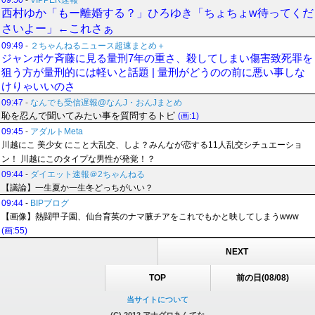
09:50
-
VIPPER速報
西村ゆか「もー離婚する？」ひろゆき「ちょちょw待ってくだ
さいよー」←これさぁ
09:49
-
２ちゃんねるニュース超速まとめ＋
ジャンポケ斉藤に見る量刑7年の重さ、殺してしまい傷害致死罪を
狙う方が量刑的には軽いと話題 | 量刑がどうのの前に悪い事しな
けりゃいいのさ
09:47
-
なんでも受信遅報@なんJ・おんJまとめ
恥を忍んで聞いてみたい事を質問するトピ
(画:1)
09:45
-
アダルトMeta
川越にこ 美少女 にこと大乱交、しよ？みんなが恋する11人乱交シチュエーショ
ン！ 川越にこのタイプな男性が発覚！？
09:44
-
ダイエット速報＠2ちゃんねる
【議論】一生夏か一生冬どっちがいい？
09:44
-
BIPブログ
【画像】熱闘甲子園、仙台育英のナマ腋チアをこれでもかと映してしまうwww
(画:55)
NEXT
TOP
前の日(08/08)
当サイトについて
(C) 2012 アナグロあんてな