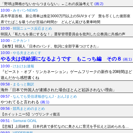
「野球は降格がないからつまらない」←これの反論考えて
(画:2)
10:00
-
みそパンNEWS
高市早苗首相、新公用車は推定3000万円以上のSUVタイプ 贅を尽くした後部座
席でたばこを吸うのが至福の時間か どんどん延びる乗車時間
10:00
-
韓国ニュース反応まとめ
韓国人「私たちを盾にするな！」選挙管理委員会を批判した公務員に共感の声
10:00
-
ニチカン！
【衝撃】韓国人「日本のバンド、歌詞に全部字幕つけてきた」
10:00
-
やる夫まとめくす
やる夫は供給源になるようです もこっち編 その８
(画:1)
10:00
-
けおけお速報
『ビースト・オブ・リンカネーション』ゲームフリークの新作を20時間ほど
遊んだから感想書くね
09:58
-
まるっと翻訳
海外「日本で外国人が逮捕された場合ほとんど起訴されない理由」
09:57
-
なんでも受信遅報@なんJ・おんJまとめ
やつれてると言われる
(画:1)
09:56
-
競馬まとめのまとめ
【ホイットニーS】ソヴリンティ復活
09:51
-
Samurai GOAL
【悲報】上田綺世、日本代表で多忙なのに奥さんに育児を手伝えと詰められる…