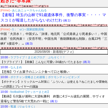
起きた“非常識”
[Prime]
-
あじあニュースちゃんねる
【速報】埼玉の山林で91歳遺体事件、衝撃の事実・・・・ マ
スコミが報道したがらないわけだわ
(画:1)
[Prime]
-
/)；｀ω´)＜国家総動員報
中国「大洪水！」中国ダム「決壊」地元民「公式発表より死者多い！」中国
政府「住民拘束！（安否不明」中国当局「救助隊動画も削除」台風13号「三
峡ﾀﾞﾑ接近中」→
(画:3)
2026/08/09 - 新着順(デフォ)
10:00
-
ラブライブ！まとめブログ ぷちそく！！
【ラブライブ！】【画像】こんなに可愛い34歳がいてたまるか
(画:3)
10:00
-
なんまめ
【悲報】ワイお菓子のニンニク食べて口と喉痛い
10:00
-
ポケチャン攻略まとめ速報｜ポケモンチャンピオンズ
【ポケチャン】トリックルーム対策に「ふういん」は使える？ねこだましや置物化
への課題とプレイヤーの議論
10:00
-
footballnet【サッカーまとめ】
【動画】G大阪が浦和に大逆転勝利 終盤に4ゴール波乱の展開…サヴィオ
退場など警告5枚で大荒れの一戦に
(画:1)
10:00
-
竜速（りゅうそく）