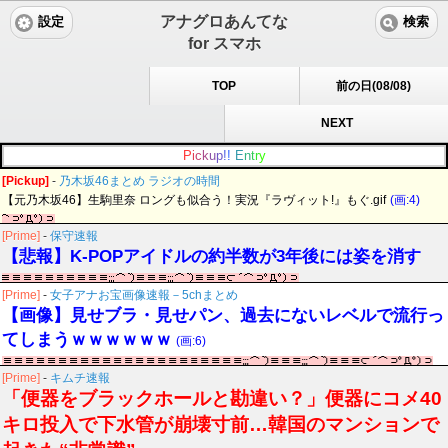
アナグロあんてな
設定
検索
for スマホ
TOP
前の日(08/08)
NEXT
P
i
c
k
u
p
!
!
E
n
t
r
y
[Pickup]
-
乃木坂46まとめ ラジオの時間
【元乃木坂46】生駒里奈 ロングも似合う！実況『ラヴィット!』もぐ.gif
(画:4)
[Prime]
-
保守速報
【悲報】K-POPアイドルの約半数が3年後には姿を消す
[Prime]
-
女子アナお宝画像速報－5chまとめ
【画像】見せブラ・見せパン、過去にないレベルで流行っ
てしまうｗｗｗｗｗｗ
(画:6)
[Prime]
-
キムチ速報
「便器をブラックホールと勘違い？」便器にコメ40
キロ投入で下水管が崩壊寸前…韓国のマンションで