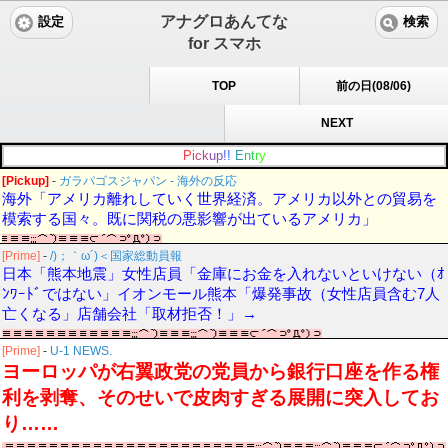
アナグロあんてな
設定
検索
for スマホ
TOP
前の日(08/06)
NEXT
P
i
c
k
u
p
!
!
E
n
t
r
y
[Pickup]
-
ガラパゴスジャパン - 海外の反応
海外「アメリカ離れしていく世界経済。アメリカ以外との貿易を
模索する国々。既に関税の悪影響が出ているアメリカ」
[Prime]
-
/)；｀ω´)＜国家総動員報
日本「熊本地震」女性店員「金庫にお金を入れないといけない（ｵ
ﾝﾜｰﾄﾞではない」イオンモール熊本「爆発事故（女性店員含む7人
亡くなる」店舗会社「取材拒否！」→
[Prime]
-
U-1 NEWS.
ヨーロッパが右翼政党の党員から銀行口座を作る権
利を剥奪、そのせいで皮肉すぎる展開に突入してお
り……