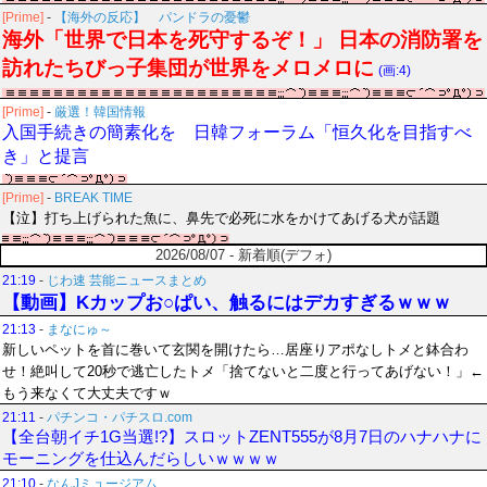
[Prime]
-
【海外の反応】 パンドラの憂鬱
海外「世界で日本を死守するぞ！」 日本の消防署を
訪れたちびっ子集団が世界をメロメロに
(画:4)
[Prime]
-
厳選！韓国情報
入国手続きの簡素化を 日韓フォーラム「恒久化を目指すべ
き」と提言
[Prime]
-
BREAK TIME
【泣】打ち上げられた魚に、鼻先で必死に水をかけてあげる犬が話題
2026/08/07 - 新着順(デフォ)
21:19
-
じわ速 芸能ニュースまとめ
【動画】Kカップお○ぱい、触るにはデカすぎるｗｗｗ
21:13
-
まなにゅ～
新しいペットを首に巻いて玄関を開けたら…居座りアポなしトメと鉢合わ
せ！絶叫して20秒で逃亡したトメ「捨てないと二度と行ってあげない！」←
もう来なくて大丈夫ですｗ
21:11
-
パチンコ・パチスロ.com
【全台朝イチ1G当選!?】スロットZENT555が8月7日のハナハナに
モーニングを仕込んだらしいｗｗｗｗ
21:10
-
なんJミュージアム