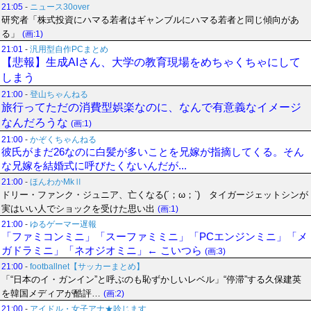
21:05
-
ニュース30over
研究者「株式投資にハマる若者はギャンブルにハマる若者と同じ傾向があ
る」
(画:1)
21:01
-
汎用型自作PCまとめ
【悲報】生成AIさん、大学の教育現場をめちゃくちゃにして
しまう
21:00
-
登山ちゃんねる
旅行ってただの消費型娯楽なのに、なんで有意義なイメージ
なんだろうな
(画:1)
21:00
-
かぞくちゃんねる
彼氏がまだ26なのに白髪が多いことを兄嫁が指摘してくる。そん
な兄嫁を結婚式に呼びたくないんだが...
21:00
-
ほんわかMkⅡ
ドリー・ファンク・ジュニア、亡くなる(´；ω；`) タイガージェットシンが
実はいい人でショックを受けた思い出
(画:1)
21:00
-
ゆるゲーマー遅報
「ファミコンミニ」「スーファミミニ」「PCエンジンミニ」「メ
ガドラミニ」「ネオジオミニ」← こいつら
(画:3)
21:00
-
footballnet【サッカーまとめ】
「“日本のイ・ガンイン”と呼ぶのも恥ずかしいレベル」“停滞”する久保建英
を韓国メディアが酷評…
(画:2)
21:00
-
アイドル・女子アナ★吟じます