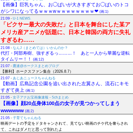
【画像】巨乳ちゃん、お◯ぱいが大きすぎてお◯ぱいのトコ
がシワになってるｗｗｗwｗｗｗｗｗｗｗｗ❤
(画:1)
21:09
-
U-1 NEWS.
「ピクサー最大の失敗だ」と日本を舞台にした某ア
メリカ産アニメが話題に、日本と韓国の両方に失礼
すぎるわ……
21:08
-
なんJ（まとめては）いかんのか？
代打・阿部寿樹、強すぎるっ………！ あと一人から華麗な逆転
タイムリー！！
(画:12)
21:07
-
鷹速@ホークスまとめブログ
【勝利】ホークスファン集合（2026.8.7）
21:07
-
あじあニュースちゃんねる
【動画】広島記念公園を追い出された左翼さん、流石にキモ
すぎて炎上
(画:1)
21:05
-
女子アナお宝画像速報－5chまとめ
【画像】顔20点身体100点の女子が見つかってしまう
wwwwww
(画:2)
21:05
-
子育てちゃんねる
映画デートの予定をドタキャンされて、見てない映画のチケ代を奢らされ
て、これはダメだと思って別れたよ