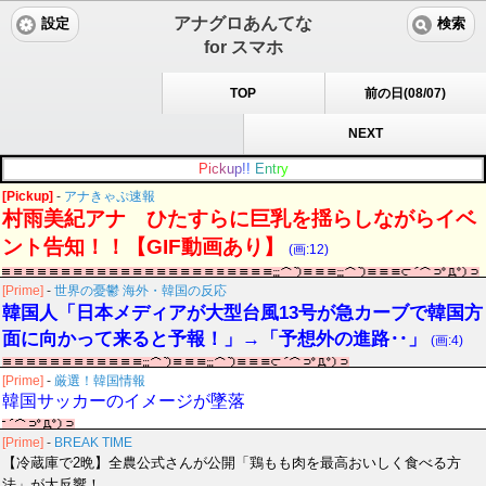
アナグロあんてな
設定
検索
for スマホ
TOP
前の日(08/07)
NEXT
P
i
c
k
u
p
!
!
E
n
t
r
y
[Pickup]
-
アナきゃぷ速報
村雨美紀アナ ひたすらに巨乳を揺らしながらイベ
ント告知！！【GIF動画あり】
(画:12)
[Prime]
-
世界の憂鬱 海外・韓国の反応
韓国人「日本メディアが大型台風13号が急カーブで韓国方
面に向かって来ると予報！」→「予想外の進路‥」
(画:4)
[Prime]
-
厳選！韓国情報
韓国サッカーのイメージが墜落
[Prime]
-
BREAK TIME
【冷蔵庫で2晩】全農公式さんが公開「鶏もも肉を最高おいしく食べる方
法」が大反響！