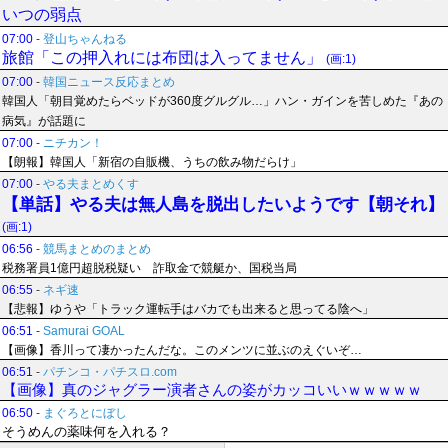
いつの弱点
07:00
-
登山ちゃんねる
旅館「この押入れには布団は入ってません」
(画:1)
07:00
-
韓国ニュース反応まとめ
韓国人「朝目覚めたらベッドが360度グルグル…」ハン・ガインを苦しめた『あの
病気』が話題に
07:00
-
ニチカン！
【朗報】韓国人「新宿の自販機、うちの飲み物だらけ」
07:00
-
やる夫まとめくす
【単話】やる夫は無人島を脱出したいようです【朝それ】
(画:1)
06:56
-
競馬まとめのまとめ
税務署員1億円超脱税疑い 詐取金で競艇か、国税当局
06:55
-
ネギ速
【悲報】ゆうや「トラック運転手はバカでも出来ると思ってる陰へ」
06:51
-
Samurai GOAL
【画像】香川って凄かったんだな。このメンツに並ぶのえぐいぞ…
06:51
-
パチンコ・パチスロ.com
【画像】真のジャグラー演者さんの姿がカッコいいｗｗｗｗｗ
06:50
-
まぐろとにぼし
そうめんの薬味何を入れる？