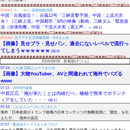
[Prime]
-
/)；｀ω´)＜国家総動員報
中国「台風接近！」台風13号「三峡直撃予測」中国「上流大洪
水！（三峡上流」中国都市「8/5の映像（動画」三峡ダム「緊急放
流（決壊危機」中国「下流大水害（震え声」→
(画:1)
[Prime]
-
女子アナお宝画像速報－5chまとめ
【画像】見せブラ・見せパン、過去にないレベルで流行っ
てしまうｗｗｗｗｗｗ
(画:6)
2026/08/08 - 新着順(デフォ)
07:19
-
じわ速 芸能ニュースまとめ
【画像】大物YouTuber、AVと間違われて海外でバズる
www
07:15
-
VIPPER速報
中居正広「俺が来たことは内緒だべ」極秘で熊本でボランテ
ィアをしていた・・・
(画:1)
07:15
-
こんなニュースにでくわした
海外「日本政府がトランプ政権の日本コンテンツの無断使用に「懸念」を伝
えたぞ」 海外の反応
07:07
-
鷹速@ホークスまとめブログ
ホークス優勝マジック35 小久保監督も満足の結果「めちゃくちゃ大きい。