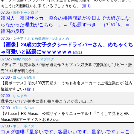
向こうは3連勝狙いに来ているでしょうから」
(画:1)
07:05
-
海外トークログ
韓国人「韓国サッカー協会の接待問題が今日まで大騒ぎにな
らなかった理由がこちら…」→「処罰すべき…（ﾌﾞﾙﾌﾞﾙ」＝
韓国の反応
07:05
-
女子アナお宝画像速報－5chまとめ
【画像】24歳の女子タクシードライバーさん、めちゃくち
ゃ可愛いと話題にｗｗｗｗｗｗ
(画:1)
07:02
-
mutyunのゲーム+αブログ
メディア『販売本数の9割が過去作？カプコン好決算で驚異的な“リピート販
売”の成果が明らかに』
07:00
-
ほんわかMkⅡ
【夏ボーナス】初の100万円超え うちも有名メーカーで上場企業だが 社内
格差がすごい
(画:1)
07:00
-
なんまめ
職場のババアが熊本に寄せ書き書こうとか言い出した
07:00
-
VTuberNews
【VTuber】RK Music、公式サイトをリニューアル！『こうして見るとRK
Music結構アーティストおるわね』
07:00
-
ネラーボイス
コメダ珈琲「量多いです、客層いいです、量多いです」←こ