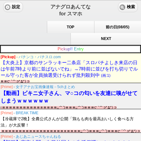
アナグロあんてな
設定
検索
for スマホ
TOP
前の日(08/05)
NEXT
P
i
c
k
u
p
!
!
E
n
t
r
y
[Pickup]
-
パチンコ・パチスロ.com
【大炎上】京都のサンラッキー二条店「スロパチよしき来店の日
は午前7時より前に並ばないでね」→7時前に並びを打ち切りでル
ール守った客が全員抽選受けられず批判殺到中
(画:1)
[Prime]
-
女子アナお宝画像速報－5chまとめ
【動画】ビキニ女子さん、マ○コの匂いを友達に嗅がせて
しまうｗｗｗｗｗｗ
[Prime]
-
BREAK TIME
【冷蔵庫で2晩】全農公式さんが公開「鶏もも肉を最高おいしく食べる方
法」が大反響！
[Prime]
-
あじあニュースちゃんねる