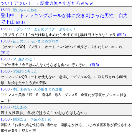
ツい！アツい！」←語彙力無さすぎだろｗｗｗ
15:00
-
登山ちゃんねる
登山中、トレッキングポールが体に突き刺さった男性、自力
で下山
(画:1)
15:00
-
ラブライブ！まとめブログ ぷちそく！！
【ラブライブ！】1分だけ時を止めたら全裸で街を駆け回りそうなキャラ
(画:2)
15:00
-
徒歩のポケモンまとめブログ
【ポケモンGO】ゴプラ＋、オートでスパボハイボ投げてくれたらいいのにね
(画:1)
15:00
-
SS 森きのこ！
アガサ博士「今日はみんなでうなぎを食べに行くぞい」
(画:3)
15:00
-
常識的に考えた
セルフレジやQRコードが使えない…急速な「デジタル化」に取り残される60代
母、結婚をためらう娘の苦悩
15:00
-
本田未央ちゃん応援まとめ速報
アイマスの美希「顔 S 身体S 歌S ダンスS 金髪だが茶髪オプション付き」
←これ
15:00
-
なんまめ
若手女性教員「学校ではうんこやおならはしない」
15:00
-
韓国ニュース反応まとめ
韓国人「お前の娘を性犯罪に遭わせ、塩酸をかける」いじめ被害家族が脅迫される
事件が発生し怒りの声