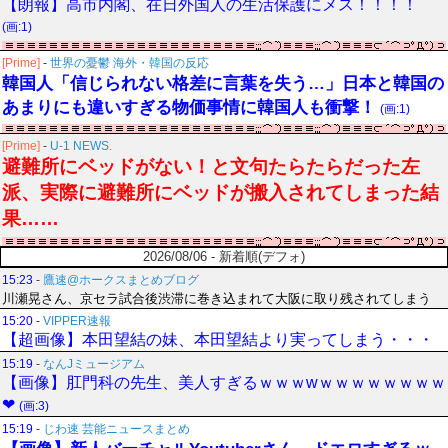
【朗報】高市内閣、在日外国人の生活保護にメス！！！！
(画:1)
[Prime]
-
世界の憂鬱 海外・韓国の反応
韓国人「信じられない格差に言葉を失う…」日本と韓国の
あまりにも違いすぎる物価事情に韓国人も衝撃！
(画:1)
[Prime]
-
U-1 NEWS.
避難所にベッドがない！と文句たらたらだった左
派、実際に避難所にベッドが搬入されてしまった結
果……
2026/08/06 - 新着順(デフォ)
15:23
-
鷹速@ホークスまとめブログ
川瀬晃さん、京セラ試合後渋滞に巻き込まれて大阪に取り残されてしまう
15:20
-
VIPPER速報
【超画像】本田望結の妹、本田望結より実ってしまう・・・
15:19
-
なんJミュージアム
【画像】肛門科の先生、美人すぎるｗｗｗwｗｗｗｗｗｗｗｗ
❤
(画:3)
15:19
-
じわ速 芸能ニュースまとめ