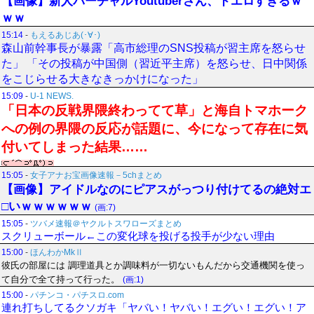
【画像】新人バーチャルYoutuberさん、ドエロすぎるｗ
ｗｗ
15:14
-
もえるあじあ(･∀･)
森山前幹事長が暴露「高市総理のSNS投稿が習主席を怒らせ
た」 「その投稿が中国側（習近平主席）を怒らせ、日中関係
をこじらせる大きなきっかけになった」
15:09
-
U-1 NEWS.
「日本の反戦界隈終わってて草」と海自トマホーク
への例の界隈の反応が話題に、今になって存在に気
付いてしまった結果……
15:05
-
女子アナお宝画像速報－5chまとめ
【画像】アイドルなのにピアスがっつり付けてるの絶対エ
□いｗｗｗｗｗｗ
(画:7)
15:05
-
ツバメ速報＠ヤクルトスワローズまとめ
スクリューボール←この変化球を投げる投手が少ない理由
15:00
-
ほんわかMkⅡ
彼氏の部屋には 調理道具とか調味料が一切ないもんだから交通機関を使っ
て自分で全て持って行った。
(画:1)
15:00
-
パチンコ・パチスロ.com
連れ打ちしてるクソガキ「ヤバい！ヤバい！エグい！エグい！ア