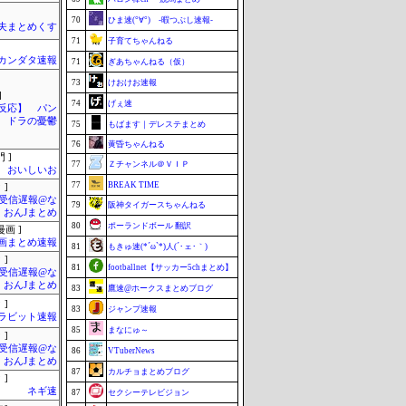
70
ひま速(°∀°) -暇つぶし速報-
夫まとめくす
71
子育てちゃんねる
カンダタ速報
71
ぎあちゃんねる（仮）
73
けおけお速報
]
74
げぇ速
反応】 パン
ドラの憂鬱
75
もばます｜デレステまとめ
76
黄昏ちゃんねる
 ]
77
Ｚチャンネル＠ＶＩＰ
おいしいお
77
BREAK TIME
 ]
受信遅報@な
79
阪神タイガースちゃんねる
・おんJまとめ
80
ポーランドボール 翻訳
画 ]
画まとめ速報
81
もきゅ速(*´ω`*)人(´･ェ･｀)
 ]
81
footballnet【サッカー5chまとめ】
受信遅報@な
・おんJまとめ
83
鷹速@ホークスまとめブログ
 ]
83
ジャンプ速報
ラビット速報
85
まなにゅ～
 ]
受信遅報@な
86
VTuberNews
・おんJまとめ
87
カルチョまとめブログ
 ]
ネギ速
87
セクシーテレビジョン