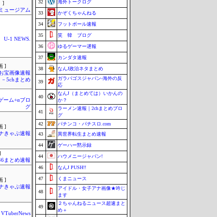
32
海外トークログ
 ]
Jミュージアム
33
かぞくちゃんねる
34
フットボール速報
35
笑 韓 ブログ
U-1 NEWS.
36
ゆるゲーマー遅報
37
カンダタ速報
 ]
38
なんJ政治ネタまとめ
お宝画像速報
ガラパゴスジャパン-海外の反
－5chまとめ
39
応
なんJ（まとめては）いかんの
40
のゲーム+αブロ
か？
グ
ラーメン速報｜2chまとめブロ
41
グ
42
パチンコ・パチスロ.com
 ]
ナきゃぷ速報
43
異世界転生まとめ速報
44
ゲーハー黙示録
]
44
ハウメニージャパン!
46まとめ速報
46
なんJ PUSH!!
47
くまニュース
 ]
ナきゃぷ速報
アイドル・女子アナ画像★吟じ
48
ます
２ちゃんねるニュース超速まと
49
め＋
VTuberNews