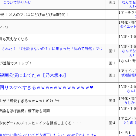
）について語りたい
画:1
なんでも
んJ
[ オールジ
0発！ 54人のマ〇コにどぴゅどぴゅ8時間！
[ 特化・専門
いい」
ダイエット
[ VIP・ネタ
何も買えなくなる
[ VIP・ネタ
ト」された！ 「Tを読まないの？」に集まった「読めて当然」マウ
画:1
なんでも
んJ
[ なんJ・野
負けで5連勝でストップ！
画:1
[ アイドル 
福岡公演に出てたｗ【乃木坂46】
画:1
坂道情報
回りスケベすぎるｗｗｗwｗｗｗｗｗｗｗｗ❤
[ VIP・ネタ
なん
[ 特化・専門
「可愛すぎるｗｗｗｗ」ﾊﾟｼｬ!!⇒
画:5
うしみつ
[ VIP・ネタ
反論をほぼ無視」橋下徹も同調
[ アニメ・漫
少女ゲームのメインヒロインを担当しまくる・・・
画:4
ぐら速 
[ 生活 ]
性格がねじ曲がっていてどう矯正したらいいのか分かりません