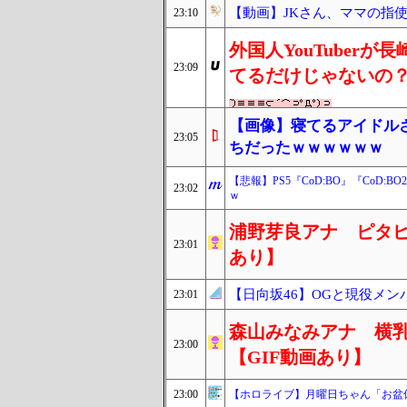
【動画】JKさん、ママの指
23:10
外国人YouTuber
23:09
てるだけじゃないの
【画像】寝てるアイドル
23:05
ちだったｗｗｗｗｗｗ
【悲報】PS5『CoD:BO』『Co
23:02
ｗ
浦野芽良アナ ピタピ
23:01
あり】
【日向坂46】OGと現役メ
23:01
森山みなみアナ 横乳
23:00
【GIF動画あり】
23:00
【ホロライブ】月曜日ちゃん「お盆休