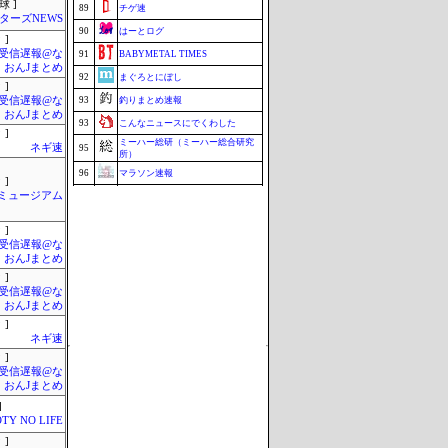
球 ]
89
チゲ速
ターズNEWS
90
はーとログ
 ]
受信遅報@な
91
BABYMETAL TIMES
・おんJまとめ
92
まぐろとにぼし
 ]
受信遅報@な
93
釣りまとめ速報
・おんJまとめ
93
こんなニュースにでくわした
 ]
ミーハー総研（ミーハー総合研究
ネギ速
95
所）
96
マラソン速報
 ]
Jミュージアム
97
ねこのあまやどり
映画.net -ネタバレ|感想|評判 2chま
97
とめブログ-
 ]
受信遅報@な
99
究極のまとめ.com
・おんJまとめ
99
ブラウザゲーム速報
 ]
受信遅報@な
101
まとめんだー
・おんJまとめ
Update 08/09 23:38
 ]
ネギ速
 ]
受信遅報@な
・おんJまとめ
]
TY NO LIFE
 ]