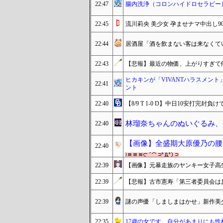
22:47
腸内洗浄（コロンハイドロセラピー
22:45
流川莉央 美少女 孕ませナマ中出し9
22:44
居酒屋「酒を飲まない客は来なくて
22:43
【悲報】最近の物価、上がりすぎて
ヒカキンが「VIVANTハラスメン
22:41
ント
22:40
【8/9 T 1-0 D】中日10安打完封
林瑠奈ちゃんのぬいぐるみ、
22:40
【画像】全盛期大原優乃の腰
22:40
22:39
【画像】元暴走族のヤンキー女子高生が
22:39
【悲報】古市憲寿「第三者委員会は
22:39
謎の声優「しましまはかせ」新作美
22:35
17歳の女です。自分があまりにも