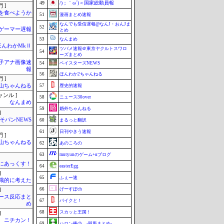
49
/)；｀ω´)＜国家総動員報
 ]
を食べようか
51
漫画まとめ速報
なんでも受信遅報@なんJ・おんJま
52
ゲーマー遅報
とめ
53
なんまめ
ほんわかMkⅡ
ツバメ速報＠東京ヤクルトスワロ
54
ーズまとめ
女子アナ画像速
54
ベイスターズNEWS
報
56
ほんわか2ちゃんねる
 ]
山ちゃんねる
57
歴史的速報
ャンル ]
58
ニュース30over
なんまめ
59
婚外ちゃんねる
]
そパンNEWS
60
まるっと翻訳
61
日刊やきう速報
 ]
山ちゃんねる
62
あのころの
63
mutyunのゲーム+αブログ
まにあっくす！
64
easterEgg
]
65
ふぇー速
識的に考えた
66
げーすぽch
]
ース反応まと
67
バイクと！
め
68
スカッと王国！
]
ニチカン！
69
ハロン棒ch -競馬まとめ-