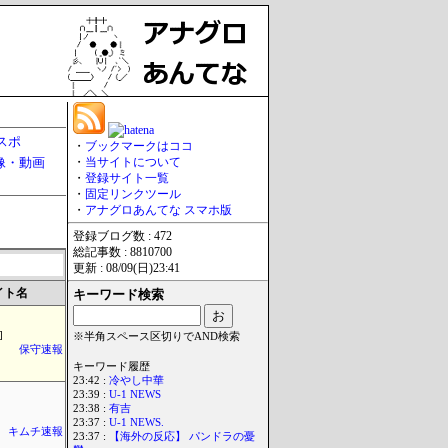
スポ
・
ブックマークはココ
像・動画
・
当サイトについて
・
登録サイト一覧
・
固定リンクツール
・
アナグロあんてな スマホ版
登録ブログ数 : 472
総記事数 : 8810700
更新 : 08/09(日)23:41
イト名
キーワード検索
]
※半角スペース区切りでAND検索
保守速報
キーワード履歴
23:42 :
冷やし中華
23:39 :
U-1 NEWS
23:38 :
有吉
23:37 :
U-1 NEWS.
キムチ速報
23:37 :
【海外の反応】 パンドラの憂