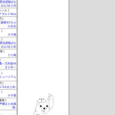
受信遅報@な
・おんJまとめ
ャンル ]
アダルトMeta
 ]
速報＠2ちゃ
んねる
 ]
ネギ速
 ]
受信遅報@な
・おんJまとめ
球 ]
どら報
]
通～乃木坂46
まとめ～
 ]
Jミュージアム
 ]
-5chまとめ-
 ]
ネギ速
画 ]
-声優まとめ速
報-