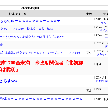
2026/08/09(日)
記事タイトル
参照
サ
[ VIP・ネタ
もものJKｗｗｗwｗｗｗｗｗｗｗｗ❤
なん
[ なんJ・野
を教わっているのは…松本凌・森敬・濱将
ベイス
[ なんJ・野
字がどうなのかな」名球会入りの条件提言「300とか…」
日
[ アニメ・漫
念
漫
[ アニメ・漫
る】本編外の時空ですでにヤりまくりなラブコメっていいよね
画:2
ぎあちゃ
庫1700基未満…米政府関係者「北朝鮮
[ 東亜 ]
軍は脆弱」
[ 芸スポ ]
さらすww
じわ速 
[ 教養 ]
画:1
液体ｗｗｗｗｗｗｗｗｗｗｗｗｗｗｗｗｗｗｗｗｗ
[ VIP・ネタ