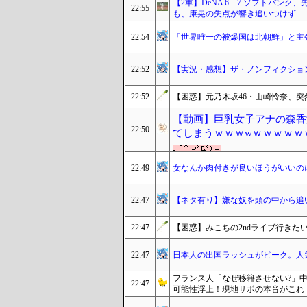
【2軍】DeNA 6－7 ソフトバンク
22:55
も、康晃の失点が響き追いつけず
22:54
「世界唯一の被爆国は北朝鮮」と主
22:52
【実況・感想】ザ・ノンフィクション
22:52
【困惑】元乃木坂46・山崎怜奈、
【動画】巨乳女子アナの森香
22:50
てしまうｗｗｗwｗｗｗｗｗ
22:49
女なんか肉付きが良いほうがいいの
22:47
【ネタ有り】嫌な奴を頭の中から追
22:47
【困惑】みこちの2ndライブ行きた
22:47
日本人の出国ラッシュがピーク。人気
フランス人「なぜ移籍させない?」
22:47
可能性浮上！現地サポの本音がこれ