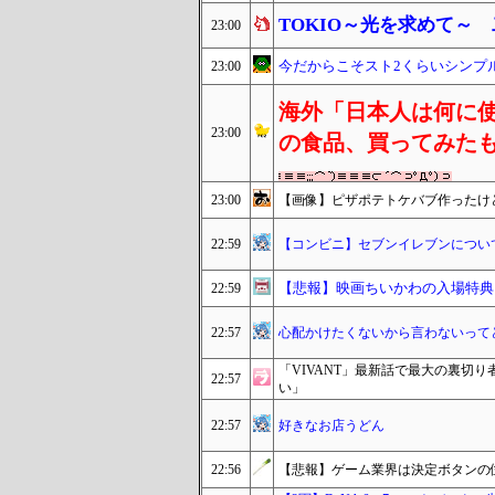
TOKIO～光を求めて～
23:00
今だからこそスト2くらいシンプ
23:00
海外「日本人は何に使
23:00
の食品、買ってみた
23:00
【画像】ピザポテトケバブ作ったけ
22:59
【コンビニ】セブンイレブンについ
【悲報】映画ちいかわの入場特典
22:59
22:57
心配かけたくないから言わないって
「VIVANT」最新話で最大の裏切
22:57
い」
22:57
好きなお店うどん
22:56
【悲報】ゲーム業界は決定ボタンの