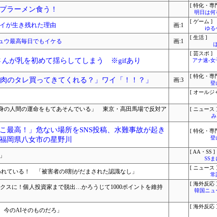
[ 特化・専門
プラーメン食う！
明日は何
[ ゲーム ]
イが生き残れた理由
画:1
ゆる
[ 生活 ]
ュウ最高毎日でもイケる
画:1
[ 芸スポ ]
さんが乳を初めて揺らしてしまう ※gifあり
アナ速‐
[ 特化・専門
焼肉のタレ買ってきてくれる？」ワイ「！！？」
画:3
登
[ オールジ
身の人間の運命をもてあそんでいる」 東京・高田馬場で反対ア
[ ニュース 
み
こ最高！」危ない場所をSNS投稿、水難事故が起き
[ 特化・専門
登
福岡県八女市の星野川
[ AA・SS ]
」
SS
[ ニュース 
われている！ 「被害者の8割がだまされた認識なし」
常
[ 海外反応 
クスに！個人投資家まで脱出…かろうじて1000ポイントを維持
韓国ニュ
[ 海外反応 
、今のAIそのものだろ」