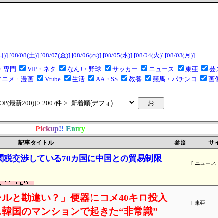
日)]
[08/08(土)]
[08/07(金)]
[08/06(木)]
[08/05(水)]
[08/04(火)]
[08/03(月)]
・専門
VIP・ネタ
なんJ・野球
サッカー
ニュース
東亜
芸
アニメ・漫画
Vtube
生活
AA・SS
教養
競馬・パチンコ
画
(最新200)] > 200 /件 >
P
i
c
k
u
p
!
!
E
n
t
r
y
記事タイトル
参照
サ
関税交渉している70カ国に中国との貿易制限
[ ニュース 
ルと勘違い？」便器にコメ40キロ投入
[ 東亜 ]
韓国のマンションで起きた“非常識”