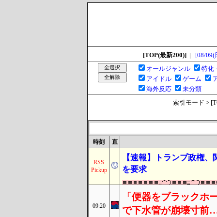
[TOP(最新200)]
|
[08/09(
オールジャンル
特化
アイドル
ゲーム
海外反応
未分類
索引モード > [TOP
時刻
直
【速報】トランプ政権、
RSS
を要求
Pickup
「便器をブラックホー
09:20
で下水管が崩壊寸前…