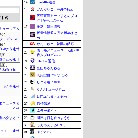
14
mashlife通信
15
どんぐりこ - 海外の反応
広島東洋カープまとめブロ
イト名
16
グ | かーぷぶーん
 ]
17
厳選！韓国情報
Jミュージアム
坂道情報通～乃木坂46まと
球 ]
18
め～
ターズNEWS
19
かんにゅー - 韓国の反応
球 ]
刊やきう速報
働くモノニュース : 人生VIP
20
職人ブログwww
画 ]
画まとめ速報
21
Glauber通信
画 ]
22
登山ちゃんねる
んねる（仮）
23
汎用型自作PCまとめ
24
ヒロイモノ中毒
キムチ速報
25
なんJミュージアム
26
日向坂46まとめ速報
芸能ニュースま
27
F1情報通
とめ
28
ネラーボイス
29
明日は何を食べようか
歴ネタまとブ
30
もえるあじあ(･∀･)
 ]
VIPPER速報
31
ぷそファン