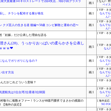
、先発大貫最速141キロストレートで2回4失点…9回小田グラスラ
[ なんJ・野
画:1
ベイス
[ VIP・ネタ
張し、チラシを配布する輩が発生
画:1
なんでも
んJ
[ VIP・ネタ
 クズ芸人の生きる道 後編〜58歳 コンビ解散と運命の恋〜
画:1
なんでも
んJ
[ VIP・ネタ
突然「妊娠」だけ公表した理由を語る
澄さん(28)、うっかりおっぱいの柔らかさを公表し
[ VIP・ネタ
画:5
ｗｗｗ❤
なん
[ VIP・ネタ
になんでガリガリになるの？
画:1
なんでも
んJ
[ VIP・ネタ
い出す方法
画:1
なんでも
んJ
[ VIP・ネタ
いんだがこれどういう意味？
[ VIP・ネタ
渡航先は1位台湾2位香港3位韓国
画:1
なんでも
んJ
中村敬斗に複数オファー！ランスが46億円要求でまさかの残留の
[ 海外反応 
！【海外の反応】
NO FOO
[ VIP・ネタ