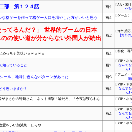
[ AA・SS ]
 二部 第１２４話
画:1
やる
[ ゲーム ]
ルな格ゲーを作って格ゲー人口を増やした方がいいと思う
画:1
ってるんだ？」 世界的ブームの日本
[ 海外反応 
画:2
【海外の
ものの使い道が分からない外国人が続出
[ 特化・専門
どめっちゃ美味いｗｗｗｗｗ
画:1
[ VIP・ネタ
て知っていること
画:1
なんでも
んJ
[ アニメ・漫
シール、地味に色んなパターンがあった
画:3
漫
[ VIP・ネタ
どう思いますか？
画:1
なんでも
んJ
り者がまさかの野崎さん！ネット衝撃「嘘だろ」「今夜は寝られな
[ VIP・ネタ
[ VIP・ネタ
画:1
なんでも
んJ
[ VIP・ネタ
位置をいい加減統一しろや