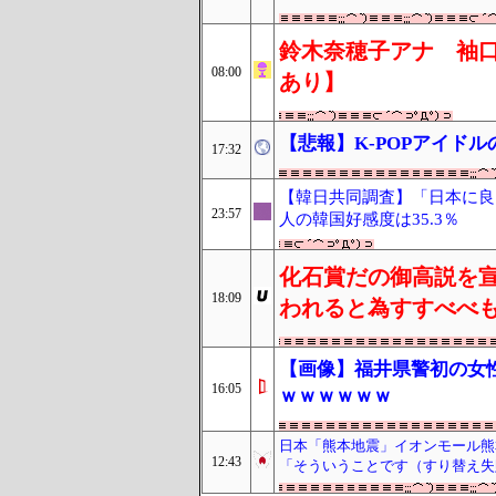
鈴木奈穂子アナ 袖口
08:00
あり】
【悲報】K-POPアイド
17:32
【韓日共同調査】「日本に良い
23:57
人の韓国好感度は35.3％
化石賞だの御高説を
18:09
われると為すすべべ
【画像】福井県警初の女
16:05
ｗｗｗｗｗｗ
日本「熊本地震」イオンモール熊
12:43
「そういうことです（すり替え失