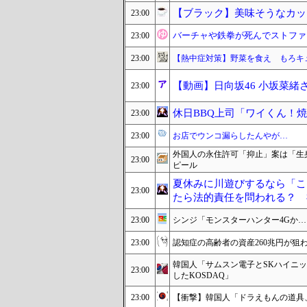
【ブラック】美味そうなカッ
23:00
バーチャや鉄拳が死んでストファ
23:00
23:00
【熱中症対策】野菜を食え もろキ
【動画】日向坂46 小坂菜緒
23:00
休日BBQ上司「ワイくん！
23:00
23:00
お店でウンコ漏らしたんやが…
外国人の永住許可「抑止」案は「生
23:00
ピール
夏休みに川遊びするなら「こ
23:00
たら法的責任を問われる？ 
23:00
シンジ「モンスターハンター4Gか…
23:00
認知症の高齢者の資産260兆円が狙
韓国人「サムスン電子とSKハイニッ
23:00
したKOSDAQ」
23:00
【衝撃】韓国人「ドラえもんの道具