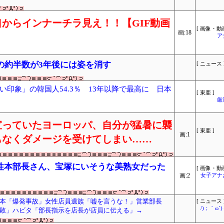
からインナーチラ見え！！【GIF動画
[ 画像・動画
画:18
ア
ルの約半数が3年後には姿を消す
[ ニュース 
印象」の韓国人54.3％ 13年以降で最高に 日本
[ 東亜 ]
厳
宣っていたヨーロッパ、自分が猛暑に襲
[ 東亜 ]
画:1
もなくダメージを受けてしまい……
性本部長さん、宝塚にいそうな美熟女だった
[ 画像・動画
画:2
女子アナ
本「爆発事故」女性店員遺族「嘘を言うな！」営業部長
[ ニュース 
/)；｀ω
敗」ハビタ「部長指示を店長が店員に伝える」→