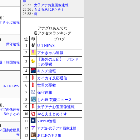
鬱
23:37 :
女子アナお宝画像速報
23:36 :
もえるあじあ(･∀･)
23:33 :
痴
 ]
ナきゃぷ速報
アナグロあんてな
逆アクセスランキング
位
印
ブログ
]
保守速報
1
U-1 NEWS.
2
アナきゃぷ速報
【海外の反応】 パンド
3
選！韓国情報
ラの憂鬱
4
キムチ速報
5
カイカイ反応通信
6
世界の憂鬱
U-1 NEWS.
7
保守速報
8
じわ速 芸能ニュース
 ]
9
女子アナお宝画像速報
お宝画像速報
10
やる夫まとめくす
－5chまとめ
11
VIPPER速報
]
12
アナ速‐女子アナ画像速報
´)＜国家総動員
報
13
あじあのネタ帳