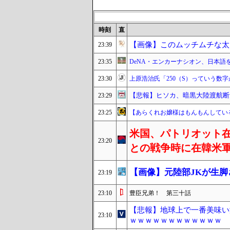
時刻
直
【画像】このムッチムチな太
23:39
23:35
DeNA・エンカーナシオン、日本語
23:30
上原浩治氏「250（S）っていう数
【悲報】ヒソカ、暗黒大陸渡航断
23:29
23:25
【あらくれお嬢様はもんもんしてい
米国、パトリオット在
23:20
との戦争時に在韓米
【画像】元陸部JKが生脚
23:19
23:10
豊臣兄弟！ 第三十話
【悲報】地球上で一番美味い
23:10
ｗｗｗｗｗｗｗｗｗｗｗｗ