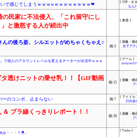
[ VIP・ネタ
使いで感じてしまうｗｗｗwｗｗｗｗｗｗｗｗ❤
なん
が長崎の民家に不法侵入、「これ留守にし
[ 東亜 ]
？」と激怒する人が続出中
さんの後ろ姿、シルエットがめちゃくちゃえ○
[ 画像・動画
画:3
女子アナ
[ ゲーム ]
D:BO2』で他人のアカウントレベルを変えるチーターが出没中ｗｗｗ
mutyun
タ透けニットの乗せ乳！！【GIF動画
[ 画像・動画
画:15
ア
[ アイドル 
ンバーのコンボ、止まらない
画:7
日向坂
 ＆ ブラ線くっきりレポート！！
[ 画像・動画
画:20
ア
[ Vtube ]
み・・・？🐣」