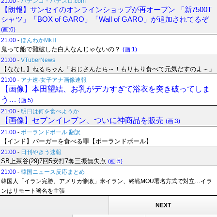
21:00
-
パチンコ・パチスロ.com
【朗報】サンセイのオンラインショップが再オープン 「新7500T
シャツ」「BOX of GARO」「Wall of GARO」が追加されてるぞ
(画:6)
21:00
-
ほんわかMkⅡ
鬼って船で難破した白人なんじゃないの？
(画:1)
21:00
-
VTuberNews
【ななし】ねるちゃん「おじさんたち～！もりもり食べて元気だすのよ～」
21:00
-
アナ速‐女子アナ画像速報
【画像】本田望結、お乳がデカすぎて浴衣を突き破ってしま
う…
(画:5)
21:00
-
明日は何を食べようか
【画像】セブンイレブン、ついに神商品を販売
(画:3)
21:00
-
ポーランドボール 翻訳
【インド】バーガーを食べる罪【ポーランドボール】
21:00
-
日刊やきう速報
SB上茶谷(29)7回5安打7奪三振無失点
(画:5)
21:00
-
韓国ニュース反応まとめ
韓国人「イラン完勝、アメリカ惨敗」米イラン、終戦MOU署名方式で対立…イラ
ンはリモート署名を主張
NEXT