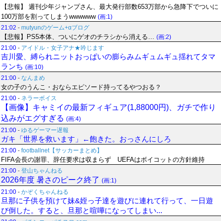
【悲報】 週刊少年ジャンプさん、最大発行部数653万部から急降下でついに
100万部を割ってしまうwwwwww
(画:1)
21:02
-
mutyunのゲーム+αブログ
【悲報】PS5本体、ついにゲオのチラシから消える…
(画:2)
21:00
-
アイドル・女子アナ★吟じます
吉川愛、縛られニットおっぱいの膨らみムギュムギュ揺れてタマ
ランち
(画:10)
21:00
-
なんまめ
女の子のうんこ・おならエピソード持ってるやつおる？
21:00
-
ネラーボイス
【画像】キャミイの最新フィギュア(1,88000円)、ガチで作り
込みがエグすぎる
(画:4)
21:00
-
ゆるゲーマー遅報
ガキ「世界を救います」←飽きた。おっさんにしろ
21:00
-
footballnet【サッカーまとめ】
FIFA会長の謝罪、辞任要求は収まらず UEFAはボイコットの方針維持
21:00
-
登山ちゃんねる
2026年度 暑さのピーク終了
(画:1)
21:00
-
かぞくちゃんねる
旦那に子供を預けて妹&姪っ子達を遊びに連れて行って、一日遊
び倒した。すると、旦那と喧嘩になってしまい...