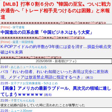
【MLB】打率０割６分の〝韓国の至宝〟ついに戦力
外通告へ「トレード相手見つけるのは困難」と米報
道
[Prime]
-
保守速報
中国進出の日系企業「中国ビジネスはもう大変」
[Prime]
-
厳選！韓国情報
K-POPアイドルの約半数が3年後には姿を消す…損益分岐点突
破は4％未満
2026/08/08 - 新着順(デフォ)
21:07
-
あじあニュースちゃんねる
パヨ「れいわ信者、れいわ知能といった表現は完全に差別表
現。メディアは放送禁止用語に指定するべき」
(画:1)
21:05
-
女子アナお宝画像速報－5chまとめ
【画像】アメリカの最新ラブドール、異次元の領域に達し
てしまうｗｗｗｗｗｗ
(画:6)
21:05
-
子育てちゃんねる
彼女と結婚の話をしていた時に言われたことが衝撃だった
21:05
-
ニュース30over