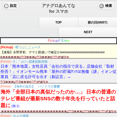
アナグロあんてな
設定
検索
for スマホ
TOP
前の日(08/07)
NEXT
P
i
c
k
u
p
!
!
E
n
t
r
y
[Pickup]
-
暇つぶしニュース
【速報】永野芽郁、デマと勘違いで確定かwwwwwwwwwwwwwwwwwww
[Prime]
-
/)；｀ω´)＜国家総動員報
日本「熊本地震」女性店員「会社の指示で戻る」店舗会社「取材
拒否！」イオンモール熊本「屋外の貯蔵ﾀﾝｸは無傷（謎」イオン従
業員「店に戻る許可を出す（新証言」→
[Prime]
-
【海外の反応】 パンドラの憂鬱
海外「全部日本の真似だったのか…」 日本の普通の
テレビ番組が最新SNSの数十年先を行っていたと話
題に
(画:1)
[Prime]
-
キムチ速報