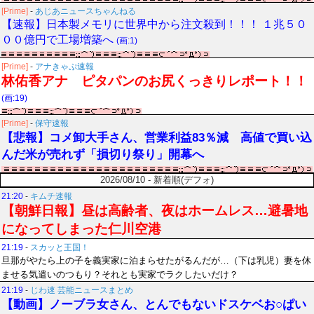
[Prime]
-
あじあニュースちゃんねる
【速報】日本製メモリに世界中から注文殺到！！！ １兆５０
００億円で工場増築へ
(画:1)
[Prime]
-
アナきゃぷ速報
林佑香アナ ピタパンのお尻くっきりレポート！！
(画:19)
[Prime]
-
保守速報
【悲報】コメ卸大手さん、営業利益83％減 高値で買い込
んだ米が売れず「損切り祭り」開幕へ
2026/08/10 - 新着順(デフォ)
21:20
-
キムチ速報
【朝鮮日報】昼は高齢者、夜はホームレス…避暑地
になってしまった仁川空港
21:19
-
スカッと王国！
旦那がやたら上の子を義実家に泊まらせたがるんだが…（下は乳児）妻を休
ませる気遣いのつもり？それとも実家でラクしたいだけ？
21:19
-
じわ速 芸能ニュースまとめ
【動画】ノーブラ女さん、とんでもないドスケベお○ぱい