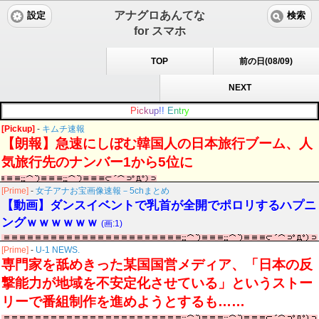
アナグロあんてな
設定
検索
for スマホ
TOP
前の日(08/09)
NEXT
P
i
c
k
u
p
!
!
E
n
t
r
y
[Pickup]
-
キムチ速報
【朗報】急速にしぼむ韓国人の日本旅行ブーム、人
気旅行先のナンバー1から5位に
[Prime]
-
女子アナお宝画像速報－5chまとめ
【動画】ダンスイベントで乳首が全開でポロリするハプニ
ングｗｗｗｗｗｗ
(画:1)
[Prime]
-
U-1 NEWS.
専門家を舐めきった某国国営メディア、「日本の反
撃能力が地域を不安定化させている」というストー
リーで番組制作を進めようとするも……