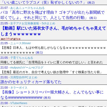
「いい歳こいてラブコメ（笑）恥ずかしくないの？」
(画:2)
21:07
-
あじあニュースちゃんねる
パヨ「高市に野次を飛ばす理由？ ゴキブリが出たら新聞紙で
叩くでしょ。それと同じで、人として当然の行動」
(画:1)
21:05
-
女子アナお宝画像速報－5chまとめ
【動画】駅にいた浴衣女子さん、毛がめちゃくちゃ見えて
しまうｗｗｗｗｗｗｗ
21:05
-
ニュース30over
【悲報】日本人、もはや何も欲しがらなくなるｗｗｗｗｗｗｗｗｗｗｗｗｗ
ｗｗｗｗｗｗｗｗｗｗｗ
(画:1)
21:05
-
子育てちゃんねる
同棲してる彼氏に「生理用品をトイレに置くのやめてほしい」と言われた
21:02
-
mutyunのゲーム+αブログ
【悲報】最近のガキ、自分で考えない奴が急増中「すぐ検索が当たり前」
21:01
-
汎用型自作PCまとめ
誰かのセキュリティカード落ちてた
21:00
-
ネラーボイス
【画像】ショートスリーバー堀大輔さん、とんでもない事に
なるwwwwwwwwwwww
(画:6)
21:00
-
VTuberNews