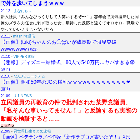
で外を歩いてしまうｗｗｗ
21:13
-
まなにゅ～
新入社員「みんなびっくりして大笑いするぞ〜！」忘年会で病気復帰した同
僚のズラを力任せに剥ぎ取った女…期待した反応と違くてオロオロ←職場で
やっていいノリじゃないだろ
21:11
-
mashlife通信
【画像】(tuki)ちゃんのお◯ぱいが成長期で限界突破
wwwwwww
(画:3)
21:10
-
VIPPER速報
【悲報】ディズニー結婚式、80人で540万円…ヤバすぎる😨
(画:4)
21:10
-
なんJミュージアム
【画像】昭和50年のJCの横乳ｗｗｗwｗｗｗｗｗｗｗｗ❤
(画:1)
21:09
-
U-1 NEWS.
立民議員の再教育の件で批判された某野党議員、
「私そんな事いってません！」と反論するも実際の
動画を検証すると……
21:09
-
異世界転生まとめ速報
【画像】ベテランラノベ作家「新作ラブコメ書いたぞ！」X民