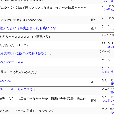
watc
[ VIP・ネタ
ずにゆっくり舐めて腰ガクガクになるまでイカせた結果ｗｗｗｗ
えっ!?
[ VIP・ネタ
、さすがにデカすぎるwwwwww
画:3
[ ゲーム ]
消えたという事実あまりにも痛いよな
画:1
[ VIP・ネタ
すぎるｗｗｗｗｗｗｗ （※動画あり）
[ AA・SS ]
んかあったっけ…？」
SS
[ Vtube ]
婚したら美味しいご飯作ってあげるのに…」
[ ゲーム ]
いなステージｗｗ
[ ゲーム ]
居座ってる奴がいるんだが･･･
徒歩のポ
wwwww
[ なんJ・野
画:5
日
ロゲー、めっちゃエロそう
[ アニメ・漫
漫
[ なんJ・野
被弾「もう少し工夫できなかったか」細川が今季初2番「先に仕
画:1
なんじぇ
[ 特化・専門
そうめん、ファーの美味しいランキング
お