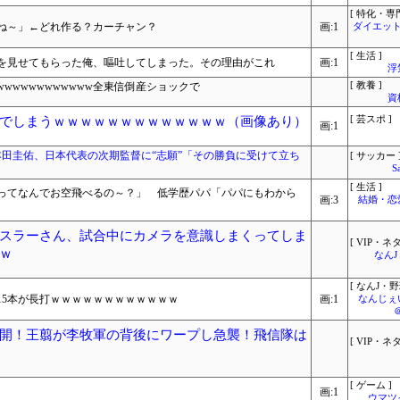
[ 特化・専門
ね～」←どれ作る？カーチャン？
画:1
ダイエット
[ 生活 ]
を見せてもらった俺、嘔吐してしまった。その理由がこれ
画:1
浮
wwwwwwwwwww全東信倒産ショックで
[ 教養 ]
資
でしまうｗｗｗｗｗｗｗｗｗｗｗｗｗ（画像あり）
[ 芸スポ ]
画:1
本田圭佑、日本代表の次期監督に“志願”「その勝負に受けて立ち
[ サッカー 
S
[ 生活 ]
ってなんでお空飛べるの～？」 低学歴パパ「パパにもわから
画:3
結婚・恋
スラーさん、試合中にカメラを意識しまくってしま
[ VIP・ネタ
ｗ
なん
[ なんJ・野
15本が長打ｗｗｗｗｗｗｗｗｗｗｗｗ
画:1
なんじぇ
開！王翦が李牧軍の背後にワープし急襲！飛信隊は
[ VIP・ネタ
[ ゲーム ]
画:1
ウマツ