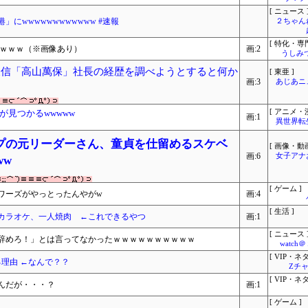
[ ニュース 
にwwwwwwwwwwww #速報
２ちゃん
[ 特化・専門
ｗｗｗｗ（※画像あり）
画:2
うしみつ
全東信「高山萬保」社長の経歴を調べようとすると何か
[ 東亜 ]
画:3
あじあニ
見つかるwwwww
[ アニメ・漫
画:1
異世界転
プの元リーダーさん、童貞を仕留めるスケベ
[ 画像・動画
画:6
女子アナ
ww
[ ゲーム ]
ワーズがやっとったんやがw
画:4
[ 生活 ]
カラオケ、一人焼肉 ←これできるやつ
画:1
[ ニュース 
辞めろ！」とは言ってなかったｗｗｗｗｗｗｗｗｗｗ
watc
[ VIP・ネタ
る理由 ←なんで？？
Zチャ
[ VIP・ネタ
んだが・・・？
画:1
[ ゲーム ]