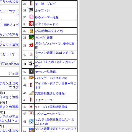
h＠２ちゃんねる
33
笑 韓 ブログ
 ]
33
ぷそファン
またここのサイ
ト?
35
ゆるゲーマー遅報
 ]
36
かぞくちゃんねる
BIPブログ
37
なんJ政治ネタまとめ
カンダタ速報
38
カンダタ速報
 ]
ガラパゴスジャパン-海外の反
ラビット速報
39
応
ラーメン速報｜2chまとめブロ
まにあっくす！
40
グ
なんJ（まとめては）いかんの
VTuberNews
41
か？
42
ゲーハー黙示録
げぇ速
43
パチンコ・パチスロ.com
ケモンまとめ
アイドル・女子アナ画像★吟じ
44
ブログ
ます
球 ]
45
異世界転生まとめ速報
刊やきう速報
45
くまニュース
画 ]
画まとめ速報
47
/)；｀ω´)＜国家総動員報
球 ]
47
ハウメニージャパン!
いスタジアム
なんでも受信遅報@なんJ・お
＠なんJまとめ
49
んJまとめ
 ]
ツバメ速報＠東京ヤクルトスワ
いしいまとめ
50