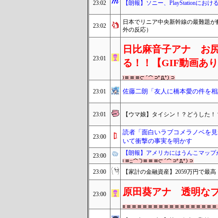
23:02
【朗報】ソニー、PlayStation
日本でリニア中央新幹線の最難題が
23:02
外の反応）
日比麻音子アナ お
23:01
る！！【GIF動画あ
佐藤二朗「友人に橋本愛の件を相
23:01
23:01
【ウマ娘】タイシン！？どうした！
読者「面白いラブコメラノベを見
23:00
いて衝撃の事実を明かす
【朗報】アメリカにはうんこマップ
23:00
23:00
【家計の金融資産】2059万円で最高
原田葵アナ 透明な
23:00