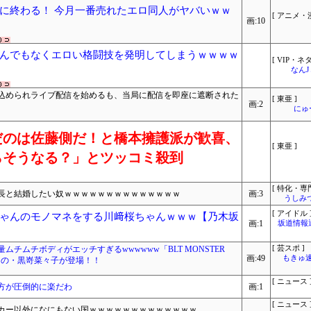
に終わる！ 今月一番売れたエロ同人がヤバいｗｗ
[ アニメ・漫
画:10
んでもなくエロい格闘技を発明してしまうｗｗｗｗ
[ VIP・ネタ
なん
込められライブ配信を始めるも、当局に配信を即座に遮断された
[ 東亜 ]
画:2
にゅ
だのは佐藤側だ！と橋本擁護派が歓喜、
[ 東亜 ]
らそうなる？」とツッコミ殺到
[ 特化・専門
長と結婚したい奴ｗｗｗｗｗｗｗｗｗｗｗｗｗｗ
画:3
うしみつ
[ アイドル 
ゃんのモノマネをする川﨑桜ちゃんｗｗｗ【乃木坂
画:1
坂道情報
チムチボディがエッチすぎるwwwwww「BLT MONSTER
[ 芸スポ ]
画:49
もきゅ速(
ひなの・黒嵜菜々子が登場！！
[ ニュース 
方が圧倒的に楽だわ
画:1
[ ニュース 
カー以外になにもない国ｗｗｗｗｗｗｗｗｗｗｗｗｗ