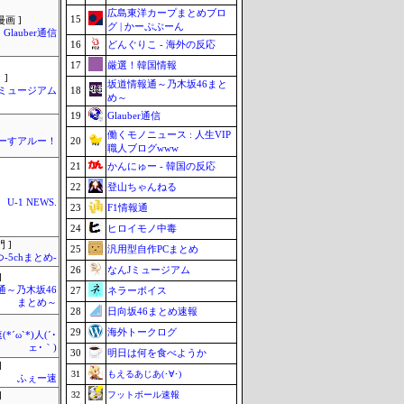
広島東洋カープまとめブロ
15
画 ]
グ | かーぷぶーん
Glauber通信
16
どんぐりこ - 海外の反応
17
厳選！韓国情報
 ]
坂道情報通～乃木坂46まと
18
Jミュージアム
め～
19
Glauber通信
働くモノニュース : 人生VIP
20
ーすアルー！
職人ブログwww
21
かんにゅー - 韓国の反応
22
登山ちゃんねる
U-1 NEWS.
23
F1情報通
24
ヒロイモノ中毒
 ]
25
汎用型自作PCまとめ
-5chまとめ-
26
なんJミュージアム
]
通～乃木坂46
27
ネラーボイス
まとめ～
28
日向坂46まとめ速報
29
海外トークログ
*´ω`*)人(´･
ェ･｀)
30
明日は何を食べようか
]
31
もえるあじあ(･∀･)
ふぇー速
32
フットボール速報
]