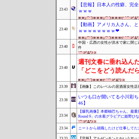
【悲報】日本人の性癖、完全
23:43
ｗｗｗ
【動画】アメリカ人さん、と
23:40
ｗｗｗｗｗｗｗｗ❤
中国・広西の女性が洪水で家に閉じ
23:40
件
週刊文春に垂れ込ん
23:40
「どこをどう読んだ
23:39
【画像】このレベルの居酒屋女性店
いつも口が開いてる小川彩ち
23:38
46】
【爆乳画像】本郷柚巴ちゃん、最重量ム
23:34
Round 9」の水着グラビアに姫野
23:34
ニートから就職したけど仕事してた
23:33
【悲報】アルゼンチンとかいうサッ