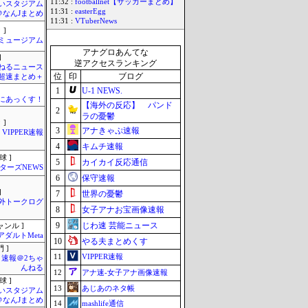
11:32 :
footballnet【サッカーまとめ】
いスタジアム
11:31 :
easterEgg
＠なんJまとめ
11:31 :
VTuberNews
 ]
Jミュージアム
アナグロあんてな
]
逆アクセスランキング
ねるニュース
位
印
ブログ
超速まとめ＋
1
U-1 NEWS.
まにあっくす！
【海外の反応】 パンド
2
ラの憂鬱
 ]
3
アナきゃぷ速報
VIPPER速報
4
キムチ速報
球 ]
5
カイカイ反応通信
ターズNEWS
6
保守速報
]
7
世界の憂鬱
外トークログ
8
女子アナお宝画像速報
9
じわ速 芸能ニュース
ャンル ]
アダルトMeta
10
やる夫まとめくす
 ]
11
VIPPER速報
速報＠2ちゃ
んねる
12
アナ速‐女子アナ画像速報
球 ]
13
あじあのネタ帳
いスタジアム
＠なんJまとめ
14
mashlife通信