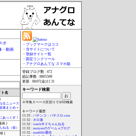
スポ
・
ブックマークはココ
像・動画
・
当サイトについて
・
登録サイト一覧
・
固定リンクツール
・
アナグロあんてな スマホ版
登録ブログ数 : 472
総記事数 : 8805509
更新 : 08/07(金)11:31
キーワード検索
イト名
]
※半角スペース区切りでAND検索
ねるニュース
超速まとめ＋
キーワード履歴
11:33 :
パチンコ・パチスロ.com
まにあっくす！
11:32 :
ホロ速
画 ]
11:32 :
watch＠２ちゃんねる
んねる（仮）
11:32 :
mutyunのゲーム αブログ
11:32 :
mashlife通信
球 ]