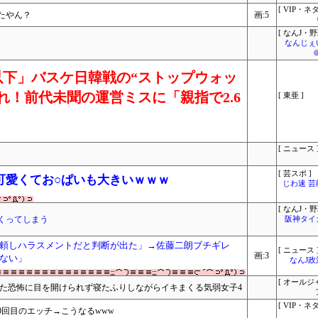
[ VIP・ネタ
たやん？
画:5
[ なんJ・野
なんじぇ
下」バスケ日韓戦の“ストップウォッ
れ！前代未聞の運営ミスに「親指で2.6
[ 東亜 ]
[ ニュース 
[ 芸スポ ]
可愛くてお○ぱいも大きいｗｗｗ
じわ速 
[ なんJ・野
くってしまう
阪神タイ
頼しハラスメントだと判断が出た」→佐藤二朗ブチギレ
[ ニュース 
画:3
ない」
なんJ
[ オールジ
れた恐怖に目を開けられず寝たふりしながらイキまくる気弱女子4
[ VIP・ネタ
→10回目のエッチ→こうなるwww