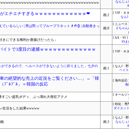
なんじぇ
wwwwwwwwwwwwwwwwwwwwwwwwwwwwwwwwwwwwwww
体がエチエチすぎるｗｗｗｗｗｗｗｗｗｗｗｗ❤
[ VIP・ネタ
画:2
なん
[ ニュース 
いるらしい | 男は黙ってブループラネット👴🤚⌚ | 自動巻きっ
画:8
２ちゃん
[ AA・SS ]
好きにできる権利か唐揚げだったら」
SS
闇バイトで3度目の逮捕ｗｗｗｗｗｗｗｗｗｗｗｗｗ
[ VIP・ネタ
ペスができるので、ヘルペスができないように祈りました」七夕の
[ なんJ・野
画:1
ベイス
車の絶望的な売上の近況をご覧ください…」→「韓
[ 海外反応 
ﾌﾞﾙﾌﾞﾙ」＝韓国の反応
海
[ オールジ
一番すごい超乳ボディ、ぶっ壊れ大発狂アクメ
[ 特化・専門
生活をした結果wwwww
ダイエット
[ なんJ・野
6敗
画:3
なんじぇ