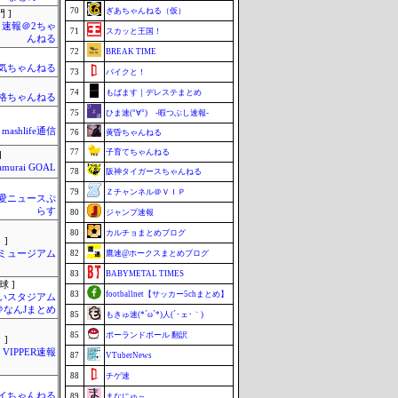
70
ぎあちゃんねる（仮）
 ]
速報＠2ちゃ
71
スカッと王国！
んねる
72
BREAK TIME
気ちゃんねる
73
バイクと！
74
もばます｜デレステまとめ
格ちゃんねる
75
ひま速(°∀°) -暇つぶし速報-
mashlife通信
76
黄昏ちゃんねる
77
子育てちゃんねる
]
amurai GOAL
78
阪神タイガースちゃんねる
79
Ｚチャンネル＠ＶＩＰ
愛ニュースぷ
らす
80
ジャンプ速報
80
カルチョまとめブログ
 ]
Jミュージアム
82
鷹速@ホークスまとめブログ
83
BABYMETAL TIMES
球 ]
83
footballnet【サッカー5chまとめ】
いスタジアム
＠なんJまとめ
85
もきゅ速(*´ω`*)人(´･ェ･｀)
85
ポーランドボール 翻訳
 ]
VIPPER速報
87
VTuberNews
88
チゲ速
イちゃんねる
89
まなにゅ～