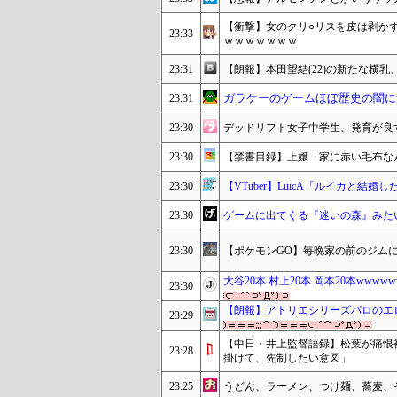
【衝撃】女のクリ○リスを皮は剥か
23:33
ｗｗｗｗｗｗｗ
23:31
【朗報】本田望結(22)の新たな横乳
ガラケーのゲームほぼ歴史の闇に
23:31
23:30
デッドリフト女子中学生、発育が良
23:30
【禁書目録】上嬢「家に赤い毛布な
23:30
【VTuber】LuicA「ルイカと結
23:30
ゲームに出てくる『迷いの森』みた
23:30
【ポケモンGO】毎晩家の前のジムに
大谷20本 村上20本 岡本20本wwwww
23:30
【朗報】アトリエシリーズパロのエ
23:29
【中日・井上監督語録】松葉が痛恨
23:28
掛けて、先制したい意図」
23:25
うどん、ラーメン、つけ麺、蕎麦、