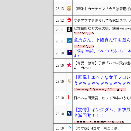
23:13
【画像】カーチャン「今日は唐揚げ
23:12
マチアプで男漁りしてる嫁にスマホ
歌舞伎町などの夜の街、壊滅wwwww
23:11
童貞さん、下段真ん中を選ん
23:11
「僕を1年試してみてください」 
23:10
ます」
【育児・教育】子供「パパ～飛行機
23:10
ん！ガハハ！」
【画像】エッチな女子プロレ
23:10
うｗｗｗｗｗｗｗｗｗｗｗｗ
23:10
日ハム吉田賢吾、ヒット20本のうち
【驚愕】キングダム、衝撃展
23:10
全滅回避！！！
23:10
【ウマ娘】4コマ「向こう側」