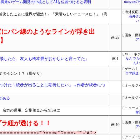
における将来のゲーム開発の中核としてAIを位置づけると表明
mutyun
[ 海外反応 
解決したことに世界が騒然！←「素晴らしいニュースだ！」（海
海外さ
い
尻にパン線のようなラインが浮き出
[ 画像・動画
画:28
り】
ア
[ VIP・ネタ
談したら、友人も橋本愛がおかしいと言ってた」
画:1
なんでも
んJ
[ ゲーム ]
？タイシン！？（掛かり）
ウマ娘ま
つけた！続巻が出ることに期待したい」→作者が続巻につ
[ オールジ
がある
[ オールジ
[ ニュース 
 余力の運用、定期預金からNISAに
常
ブラ紐が透ける！！
[ 画像・動画
画:10
ア
[ アニメ・漫