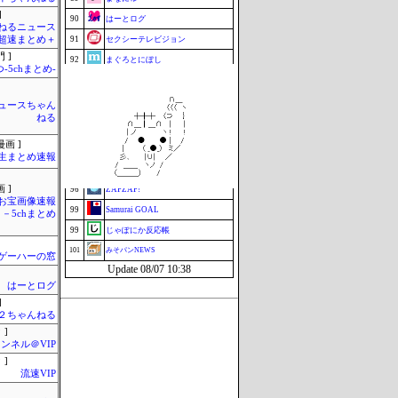
]
90
はーとログ
ねるニュース
超速まとめ＋
91
セクシーテレビジョン
 ]
92
まぐろとにぼし
-5chまとめ-
ミーハー総研（ミーハー総合研究
93
所）
映画.net -ネタバレ|感想|評判 2chま
ュースちゃん
93
とめブログ-
ねる
95
究極のまとめ.com
画 ]
96
マラソン速報
生まとめ速報
96
釣りまとめ速報
 ]
96
ZAPZAP!
お宝画像速報
99
Samurai GOAL
－5chまとめ
99
じゃぽにか反応帳
101
みそパンNEWS
ゲーハーの窓
Update 08/07 10:38
はーとログ
]
h＠２ちゃんねる
 ]
ンネル＠VIP
 ]
流速VIP