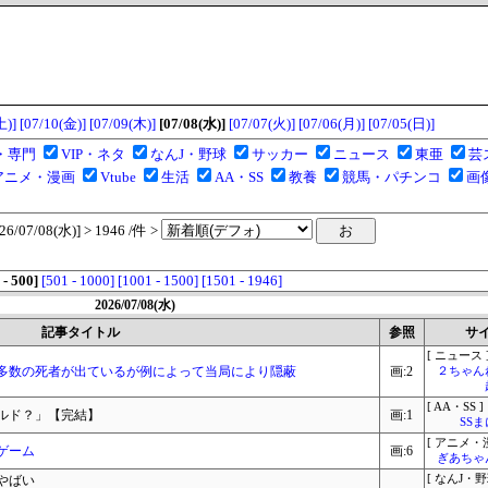
土)]
[07/10(金)]
[07/09(木)]
[07/08(水)]
[07/07(火)]
[07/06(月)]
[07/05(日)]
・専門
VIP・ネタ
なんJ・野球
サッカー
ニュース
東亜
芸
アニメ・漫画
Vtube
生活
AA・SS
教養
競馬・パチンコ
画
07/08(水)] > 1946 /件 >
 - 500]
[501 - 1000]
[1001 - 1500]
[1501 - 1946]
2026/07/08(水)
記事タイトル
参照
サ
[ ニュース 
多数の死者が出ているが例によって当局により隠蔽
画:2
２ちゃん
[ AA・SS ]
ルド？」【完結】
画:1
SS
[ アニメ・漫
ゲーム
画:6
ぎあちゃ
やばい
[ なんJ・野