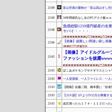
23:09
富山空港の愛称が「富山高山すし空港」
23:09
34年間彼氏なし女のPCデスク飯ｗ
負債総額1259億円破産の
23:08
ヤバイ・・・・
【画像】超難しい間違い探し画像が
23:06
【画像】アイドルグルー
23:05
ファッションを披露www
23:05
ぽこあポケモンでサナギラスとシャ
23:03
一人居酒屋、一人ファミレス、一人
23:03
【朗報】佐藤二朗、橋本愛に「役者
23:03
【ガチ謎】ΔVよりIVの方が興奮す
23:03
血圧測ったら１７４－１１２だった