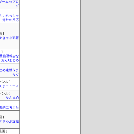
のゲーム+αブロ
グ
]
んいらっしゃ
 海外の反応
 ]
ナきゃぷ速報
 ]
受信遅報@な
・おんJまとめ
とめ速報うま
ろぐ
ャンル ]
くまニュース
ャンル ]
なんまめ
]
識的に考えた
 ]
ナきゃぷ速報
画 ]