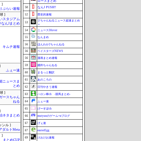
ローズまとめ
 ]
50
なんJ PUSH!!
りぷらい速報
球 ]
52
歴史的速報
いスタジアム
２ちゃんねるニュース超速まとめ
53
＠なんJまとめ
＋
54
ニュース30over
55
なんまめ
56
ほんわか2ちゃんねる
キムチ速報
56
ベイスターズNEWS
56
漫画まとめ速報
59
婚外ちゃんねる
]
ふぇー速
60
まるっと翻訳
61
あのころの
芸能ニュースま
とめ
62
日刊やきう速報
球 ]
63
ハロン棒ch -競馬まとめ-
ガースちゃん
ねる
64
ふぇー速
65
げーすぽch
]
政治ネタまとめ
66
mutyunのゲーム+αブログ
67
げぇ速
ャンル ]
アダルトMeta
67
easterEgg
 ]
69
けおけお速報
まとめCUP