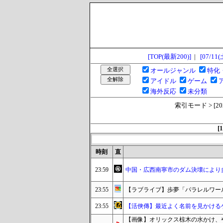
[TOP(最新200)]
|
[07/11(
オールジャンル
特化
アイドル
ゲーム
海外反応
未分類
索引モード > [2026/
[1
時刻
直
23:59
中国・広西南寧市のダム決壊により
23:55
【ラブライブ】歩夢「パラレルワー
23:55
【活俠傳】最近よく名前を見かける
【画像】オリックス椋木の水かけ、