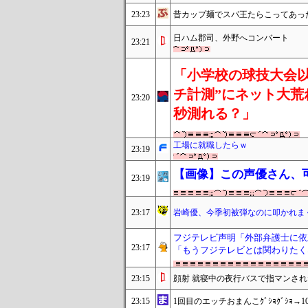
23:23
昔カップ麺でスパ王たらこってあっ
日ハム郡司、外野へコンバート
23:21
「小学校の球技大会以
チ計測”にネット大荒
23:20
秒測れる？」
工場に就職したらｗ
23:19
【画像】この声優さん、
23:19
23:17
岩崎優、今季初被弾なのに叩かれま
フジテレビ声明「外部弁護士に依
23:17
「もうフジテレビとは関わりたく
23:15
顔射 就寝中の夜行バスで指マンさ
23:15
1回目のエッチおまんこｸﾞｼｮｸﾞｼｮ