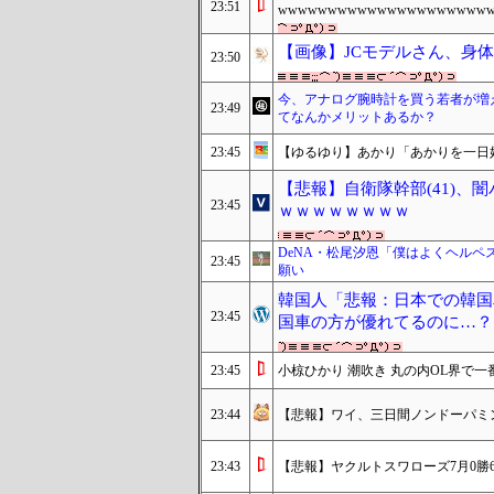
23:51
wwwwwwwwwwwwwwwwwwwww
【画像】JCモデルさん、身
23:50
今、アナログ腕時計を買う若者が増えて
23:49
てなんかメリットあるか？
23:45
【ゆるゆり】あかり「あかりを一日
【悲報】自衛隊幹部(41)、
23:45
ｗｗｗｗｗｗｗｗ
DeNA・松尾汐恩「僕はよくヘル
23:45
願い
韓国人「悲報：日本での韓国
23:45
国車の方が優れてるのに…？（
23:45
小椋ひかり 潮吹き 丸の内OL界で
23:44
【悲報】ワイ、三日間ノンドーパミン
23:43
【悲報】ヤクルトスワローズ7月0勝