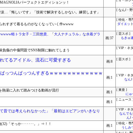
[ オールジ
 MAGNOLIAパーフェクトエディションッ！
[ なんJ・野
で涙…「悔しいです」「技術で解決するしかない。練習します」
[ 特化・専門
られすぎて着るものがなくなっていく件wwww
ダイエット
wwwww軽トラ女子・三田悠貴、「大人ナチュラル」な水着グラ
[ 芸スポ ]
画:37
もきゅ速(
[ VIP・ネタ
保負傷の中傷問題でSNS制限に触れてしまう
れてるアイドル、流石に可愛すぎる
[ 芸スポ ]
画:8
がぱっつんぱっつんすぎるｗｗｗｗｗｗｗｗｗｗｗｗ
[ VIP・ネタ
画:1
なん
」を熱湯に入れて踏みつける動画が流行
[ 東亜 ]
画:1
にゅ
[ ニュース 
画:1
[ VIP・ネタ
て昔では考えられなかった」「最初はエビアンがいきなり
なんでも
んJ
32)「そっか･･･････。」⇒！！
[ 特化・専門
画:1
うしみつ