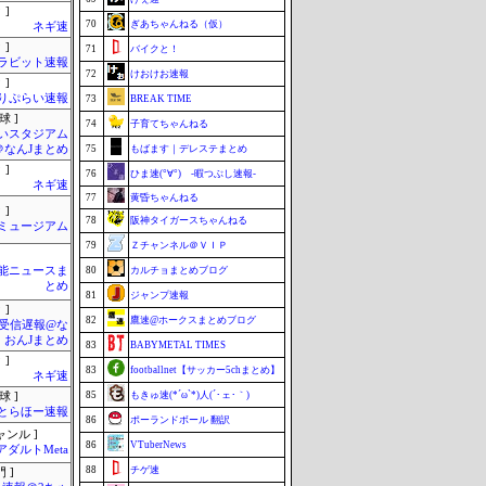
 ]
70
ぎあちゃんねる（仮）
ネギ速
 ]
71
バイクと！
ラビット速報
72
けおけお速報
 ]
りぷらい速報
73
BREAK TIME
球 ]
74
子育てちゃんねる
いスタジアム
＠なんJまとめ
75
もばます｜デレステまとめ
 ]
76
ひま速(°∀°) -暇つぶし速報-
ネギ速
77
黄昏ちゃんねる
 ]
78
阪神タイガースちゃんねる
Jミュージアム
79
Ｚチャンネル＠ＶＩＰ
芸能ニュースま
80
カルチョまとめブログ
とめ
81
ジャンプ速報
 ]
82
鷹速@ホークスまとめブログ
受信遅報@な
・おんJまとめ
83
BABYMETAL TIMES
 ]
83
footballnet【サッカー5chまとめ】
ネギ速
85
もきゅ速(*´ω`*)人(´･ェ･｀)
球 ]
とらほー速報
86
ポーランドボール 翻訳
ャンル ]
86
VTuberNews
アダルトMeta
88
チゲ速
 ]