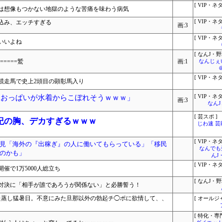
[ VIP・ネタ
は想像もつかない地獄のような苦痛を味わう病気
込み、エッチすぎる
[ VIP・ネタ
画:3
[ VIP・ネタ
いいよね
[ なんJ・野
======鷲
画:1
なんじぇ
[ VIP・ネタ
競走馬で史上2頭目の顕彰馬入り
「おっぱいが水着からこぼれそうｗｗｗ」
[ VIP・ネタ
画:3
なん
[ 芸スポ ]
紀の胸、デカすぎるｗｗｗ
じわ速 
[ VIP・ネタ
見「海外の『出稼ぎ』の人に働いてもらっている」「移民
なんでも
のかも」
んJ
[ VIP・ネタ
催で1万5000人総立ち
[ なんJ・野
対決に「相手が誰であろうが関係ない」と必勝誓う！
れた蒸し猛暑日。不意にみた旦那以外の勃起チ◯ポに欲情して、、
[ オールジ
[ 特化・専門