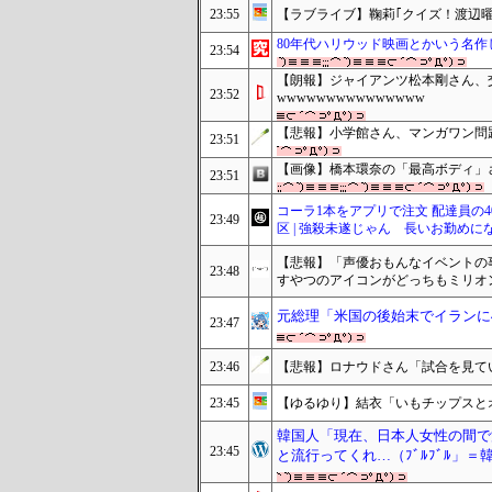
23:55
【ラブライブ】鞠莉｢クイズ！渡辺曜
80年代ハリウッド映画とかいう名作
23:54
【朗報】ジャイアンツ松本剛さん、
23:52
wwwwwwwwwwwwwww
【悲報】小学館さん、マンガワン問
23:51
【画像】橋本環奈の「最高ボディ」さ
23:51
コーラ1本をアプリで注文 配達員の4
23:49
区 | 強殺未遂じゃん 長いお勤めに
【悲報】「声優おもんなイベントの
23:48
すやつのアイコンがどっちもミリオ
元総理「米国の後始末でイランに
23:47
23:46
【悲報】ロナウドさん「試合を見て
23:45
【ゆるゆり】結衣「いもチップスと
韓国人「現在、日本人女性の間で
23:45
と流行ってくれ…（ﾌﾞﾙﾌﾞﾙ」＝