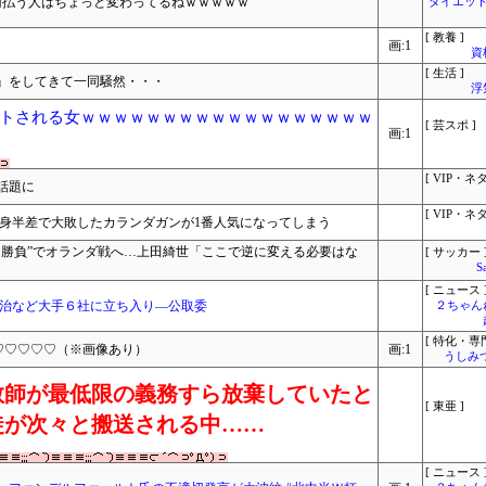
円払う人はちょっと変わってるねｗｗｗｗｗ
ダイエット
[ 教養 ]
画:1
資
[ 生活 ]
』をしてきて一同騒然・・・
浮
トされる女ｗｗｗｗｗｗｗｗｗｗｗｗｗｗｗｗｗｗ
[ 芸スポ ]
画:1
[ VIP・ネタ
話題に
[ VIP・ネタ
馬身半差で大敗したカランダガンが1番人気になってしまう
向勝負”でオランダ戦へ…上田綺世「ここで逆に変える必要はな
[ サッカー 
S
[ ニュース 
明治など大手６社に立ち入り―公取委
２ちゃん
[ 特化・専門
♡♡♡♡♡♡（※画像あり）
画:1
うしみつ
教師が最低限の義務すら放棄していたと
[ 東亜 ]
徒が次々と搬送される中……
[ ニュース 