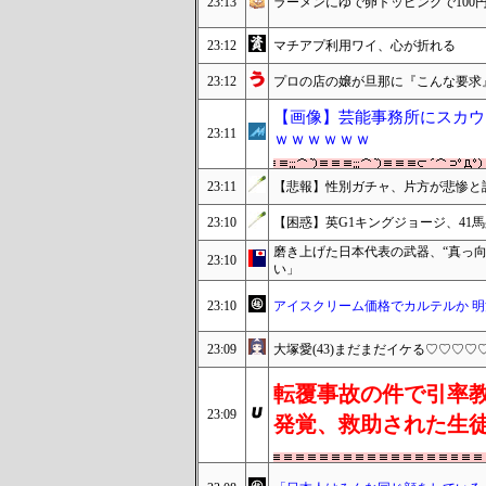
23:13
ラーメンにゆで卵トッピングで100
23:12
マチアプ利用ワイ、心が折れる
23:12
プロの店の嬢が旦那に『こんな要求
【画像】芸能事務所にスカウ
23:11
ｗｗｗｗｗｗ
23:11
【悲報】性別ガチャ、片方が悲惨と
23:10
【困惑】英G1キングジョージ、41
磨き上げた日本代表の武器、“真っ
23:10
い」
23:10
アイスクリーム価格でカルテルか 
23:09
大塚愛(43)まだまだイケる♡♡♡
転覆事故の件で引率
23:09
発覚、救助された生