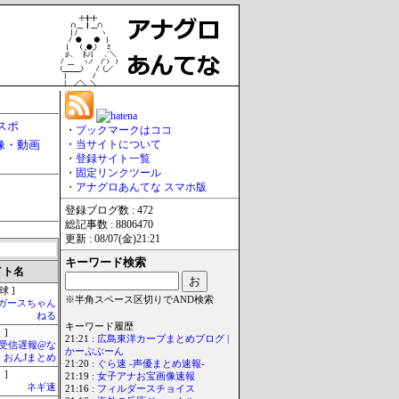
スポ
・
ブックマークはココ
像・動画
・
当サイトについて
・
登録サイト一覧
・
固定リンクツール
・
アナグロあんてな スマホ版
登録ブログ数 : 472
総記事数 : 8806470
更新 : 08/07(金)21:21
キーワード検索
イト名
球 ]
※半角スペース区切りでAND検索
ガースちゃん
ねる
キーワード履歴
 ]
21:21 :
広島東洋カープまとめブログ |
受信遅報@な
かーぷぶーん
・おんJまとめ
21:20 :
ぐら速 -声優まとめ速報-
 ]
21:19 :
女子アナお宝画像速報
ネギ速
21:16 :
フィルダースチョイス