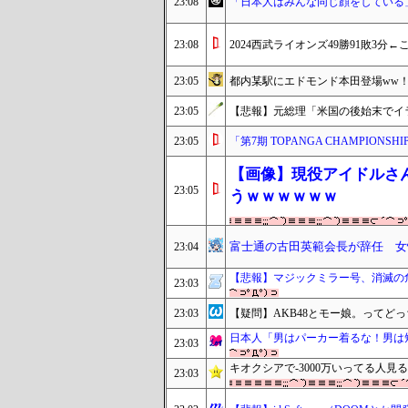
23:08
「日本人はみんな同じ顔をしている
23:08
2024西武ライオンズ49勝91敗3分
23:05
都内某駅にエドモンド本田登場ww
23:05
【悲報】元総理「米国の後始末でイ
23:05
「第7期 TOPANGA CHAMPIONSHI
【画像】現役アイドルさ
23:05
うｗｗｗｗｗｗ
富士通の古田英範会長が辞任 女
23:04
【悲報】マジックミラー号、消滅の
23:03
23:03
【疑問】AKB48とモー娘。ってど
日本人「男はパーカー着るな！男は
23:03
キオクシアで-3000万いってる人
23:03