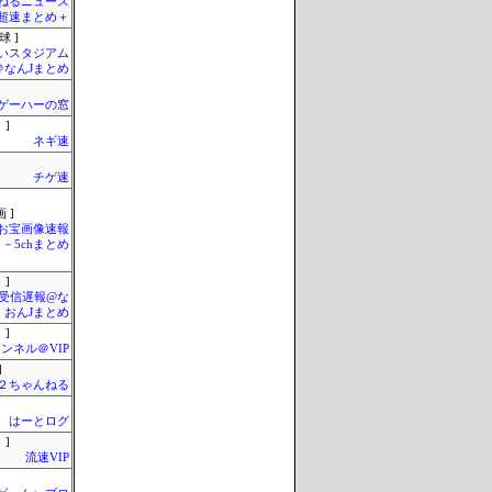
ねるニュース
超速まとめ＋
球 ]
いスタジアム
＠なんJまとめ
ゲーハーの窓
 ]
ネギ速
チゲ速
 ]
お宝画像速報
－5chまとめ
 ]
受信遅報@な
・おんJまとめ
 ]
ンネル＠VIP
]
h＠２ちゃんねる
はーとログ
 ]
流速VIP