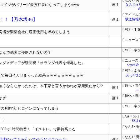
[ なんJ・野
S.615←コイツがパリーグ最強打者になってしまうwww
画:1
なんじぇ
[ アイドル 
！！【乃木坂46】
画:1
坂道情報
[ VIP・ネタ
労省が製薬会社に適正使用を求めてしまう
。
[ ニュース 
[ VIP・ネタ
なんで他国に侵略されないの？
[ ニュース 
ンダメディアが疑問視「オランダ代表を侮辱した」
watc
[ VIP・ネタ
○Xして毎日イカせまくった結果ｗｗｗｗｗｗｗｗｗｗ
えっ!?
無くならなかったのは、木下家と言うかねねが家康派だから？
[ 特化・専門
画:1
ニ
[ 特化・専門
すぎ
画:1
[ VIP・ネタ
演の月9で初ヒロインになってしまう
[ AA・SS ]
」」
SS
[ なんJ・野
802で1時間特番！「イメトレ」で期待高まる
[ なんJ・野
いつが野球やってたら守ってそうなポジション
画:4