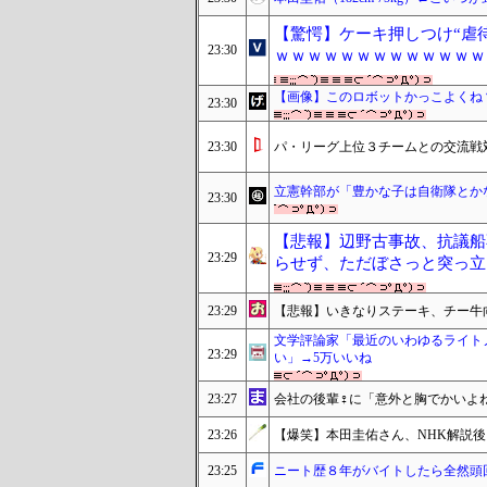
【驚愕】ケーキ押しつけ“虐
23:30
ｗｗｗｗｗｗｗｗｗｗｗｗｗ
【画像】このロボットかっこよくね
23:30
23:30
パ・リーグ上位３チームとの交流戦対戦
立憲幹部が「豊かな子は自衛隊とか
23:30
【悲報】辺野古事故、抗議船
23:29
らせず、ただぼさっと突っ立
23:29
【悲報】いきなりステーキ、チー牛
文学評論家「最近のいわゆるライト
23:29
い」→5万いいね
23:27
会社の後輩♀に「意外と胸でかいよ
23:26
【爆笑】本田圭佑さん、NHK解説後
23:25
ニート歴８年がバイトしたら全然頭