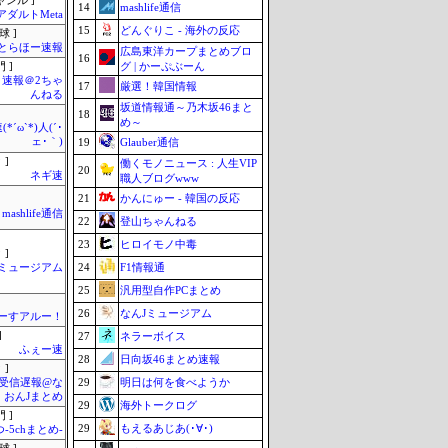
ャンル ]
14
mashlife通信
アダルトMeta
15
どんぐりこ - 海外の反応
球 ]
とらほー速報
広島東洋カープまとめブロ
16
グ | かーぷぶーん
 ]
速報＠2ちゃ
17
厳選！韓国情報
んねる
坂道情報通～乃木坂46まと
18
め～
*´ω`*)人(´･
ェ･｀)
19
Glauber通信
 ]
働くモノニュース : 人生VIP
20
ネギ速
職人ブログwww
21
かんにゅー - 韓国の反応
mashlife通信
22
登山ちゃんねる
23
ヒロイモノ中毒
 ]
24
F1情報通
Jミュージアム
25
汎用型自作PCまとめ
26
なんJミュージアム
ーすアルー！
]
27
ネラーボイス
ふぇー速
28
日向坂46まとめ速報
 ]
29
明日は何を食べようか
受信遅報@な
・おんJまとめ
29
海外トークログ
 ]
29
もえるあじあ(･∀･)
-5chまとめ-