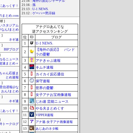
21:16 :
海外の反応ジャーナル
21:16 :
孫
まにあっくす！
21:13 :
U-1 NEWS.
21:12 :
ゲーハー黙示録
のまとめ.com
球 ]
いスタジアム
アナグロあんてな
＠なんJまとめ
逆アクセスランキング
 ]
位
印
ブログ
ネギ速
1
U-1 NEWS.
 ]
【海外の反応】 パンド
BIPブログ
2
ラの憂鬱
]
ねるニュース
3
アナきゃぷ速報
超速まとめ＋
4
キムチ速報
ちゃん応援ま
5
カイカイ反応通信
とめ速報
6
保守速報
 ]
受信遅報@な
7
世界の憂鬱
・おんJまとめ
8
女子アナお宝画像速報
 ]
ネギ速
9
じわ速 芸能ニュース
10
やる夫まとめくす
まにあっくす！
11
VIPPER速報
]
12
アナ速‐女子アナ画像速報
外トークログ
13
あじあのネタ帳