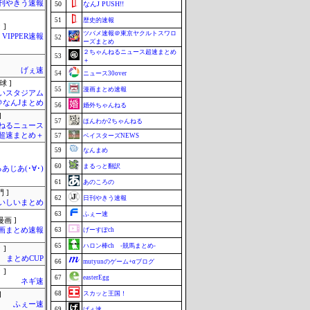
刊やきう速報
50
なんJ PUSH!!
51
歴史的速報
 ]
ツバメ速報＠東京ヤクルトスワロ
VIPPER速報
52
ーズまとめ
２ちゃんねるニュース超速まとめ
53
＋
げぇ速
54
ニュース30over
球 ]
55
漫画まとめ速報
いスタジアム
＠なんJまとめ
56
婚外ちゃんねる
]
57
ほんわか2ちゃんねる
ねるニュース
超速まとめ＋
57
ベイスターズNEWS
59
なんまめ
60
まるっと翻訳
あじあ(･∀･)
61
あのころの
 ]
62
日刊やきう速報
いしいまとめ
63
ふぇー速
画 ]
画まとめ速報
63
げーすぽch
65
ハロン棒ch -競馬まとめ-
 ]
まとめCUP
66
mutyunのゲーム+αブログ
 ]
67
easterEgg
ネギ速
68
スカッと王国！
]
ふぇー速
69
げぇ速