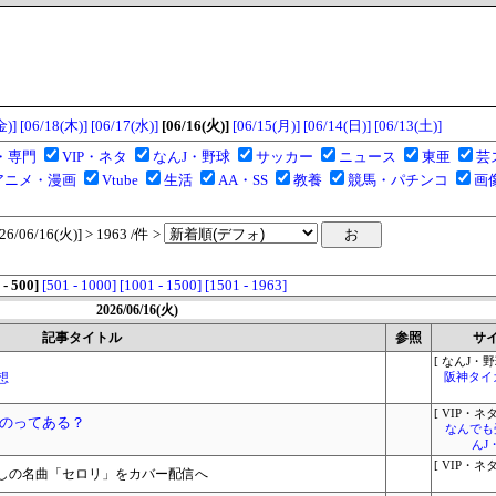
金)]
[06/18(木)]
[06/17(水)]
[06/16(火)]
[06/15(月)]
[06/14(日)]
[06/13(土)]
・専門
VIP・ネタ
なんJ・野球
サッカー
ニュース
東亜
芸
アニメ・漫画
Vtube
生活
AA・SS
教養
競馬・パチンコ
画
06/16(火)] > 1963 /件 >
 - 500]
[501 - 1000]
[1001 - 1500]
[1501 - 1963]
2026/06/16(火)
記事タイトル
参照
サ
[ なんJ・野
想
阪神タイ
[ VIP・ネタ
のってある？
なんでも
んJ
[ VIP・ネタ
しの名曲「セロリ」をカバー配信へ