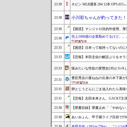
23:39
ネビン MLB通算.204 12本 OP
小川彩ちゃんが釣ってきた！
23:38
23:36
【困惑】マンジャロ目的外使用、厚
売上1000億の企業勤めてるけど。。
23:36
23:35
【困惑】日本って核持ってないのに
23:33
【悲報】本田圭佑の解説ぶりをオラ
23:33
猿みたいな性欲の変態女(30)とS
豊臣秀吉の妻ねねの出身の木下家が
23:31
23:31
卵とじうどんにごま油入れたら美味
23:31
【悲報】志田未来さん、GACKT主
23:30
【禁書目録】禁書止め「「やめない
23:30
あいみょん、甲子園ライブ目前でFM
23:30
本田圭佑（182cm 75kg）←こ