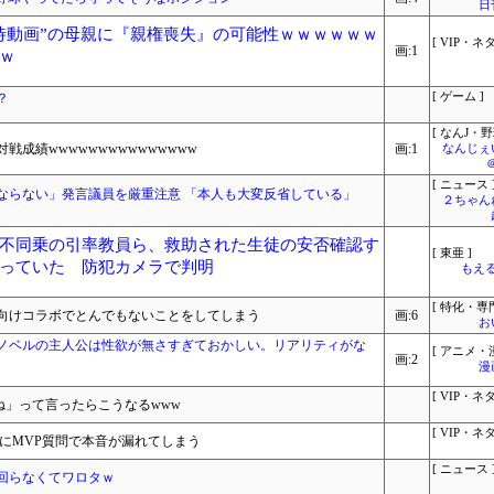
日
待動画”の母親に『親権喪失』の可能性ｗｗｗｗｗｗ
[ VIP・ネタ
画:1
ｗ
？
[ ゲーム ]
[ なんJ・野
成績wwwwwwwwwwwwwww
画:1
なんじぇ
[ ニュース 
ならない」発言議員を厳重注意 「本人も大変反省している」
２ちゃん
不同乗の引率教員ら、救助された生徒の安否確認す
[ 東亜 ]
っていた 防犯カメラで判明
もえる
[ 特化・専門
向けコラボでとんでもないことをしてしまう
画:6
お
ノベルの主人公は性欲が無さすぎておかしい。リアリティがな
[ アニメ・漫
画:2
漫
[ VIP・ネタ
ね」って言ったらこうなるwww
[ VIP・ネタ
にMVP質問で本音が漏れてしまう
[ ニュース 
回らなくてワロタｗ