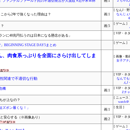
」ファンデルファールト氏の不適切発言が大波紋 #北中米Ｗ杯
画:1
２ちゃん
[ なんJ・野
←ここから2年で強くなった理由は？
画:1
なんじぇ
[ ゲーム ]
！？
画:5
[ VIP・ネタ
ランに48兆円払うのは日本になる懸念がある」
[ ゲーム ]
P」BEGINNING STAGE DAY5まとめ
ん、肉食系っぷりを全面にさらけ出してしま
[ 画像・動画
女子アナ
[ VIP・ネタ
性関連で不適切な行動
なんでも
んJ
危機
[ VIP・ネタ
画:1
Zチャ
[ ニュース 
っちが上なの？
watc
短ズボン履くな！」
[ 生活 ]
画:1
見ると安心する（※画像あり）
[ VIP・ネタ
画:2
[ ゲーム ]