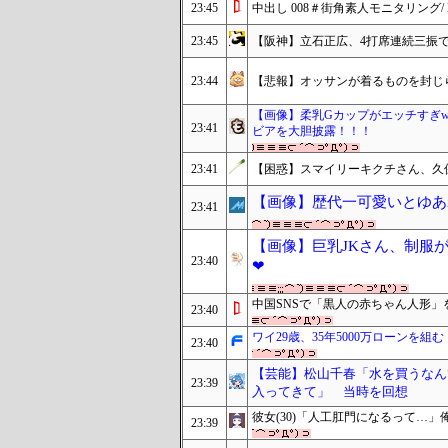
23:45
中出し 008＃街角素人モニタリング/
23:45
【阪神】立石正広、4打席連続三振
23:44
【悲報】オッサンが着るものを封じ
【画像】柔乳Gカップがエッチすぎ
23:41
ビアを大胆披露！！！
23:41
【困惑】スマイリーキクチさん、久
【画像】歴代一可愛いとゆあ
23:41
【画像】巨乳JKさん、制服
23:40
❤
中国SNSで「黒人の赤ちゃん人形
23:40
ワイ29歳、35年5000万ローンを組む
23:40
【芸能】松山千春「水を買うなん
23:39
入ってきて」 当時を回想
彼女(30)「人工肛門になるって…」俺(
23:39