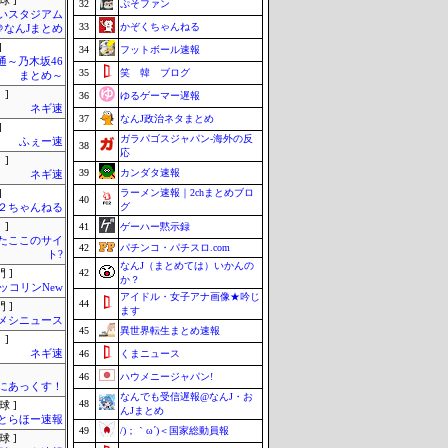
球 ]
32
ぷそファン
いスタジアム
33
かぞくちゃんねる
＠なんJまとめ
]
34
フットボール速報
通～乃木坂46
35
笑 韓 ブログ
まとめ～
 ]
36
ゆるゲーマー遅報
ネギ速
37
なんJ政治ネタまとめ
]
ガラパゴスジャパン-海外の反
ふぇー速
38
応
 ]
39
カンダタ速報
ネギ速
ラーメン速報｜2chまとめブロ
]
40
グ
h＠２ちゃんねる
 ]
41
ゲーハー黙示録
またここのサイ
42
パチンコ・パチスロ.com
ト?
なんJ（まとめては）いかんの
42
 ]
か？
ッコリンNew
アイドル・女子アナ画像★吟じ
44
 ]
ます
メシニュース
45
異世界転生まとめ速報
 ]
ネギ速
46
くまニュース
46
ハウメニージャパン!
まにあっくす！
なんでも受信遅報@なんJ・お
48
球 ]
んJまとめ
とらほー速報
49
/)；｀ω´)＜国家総動員報
球 ]