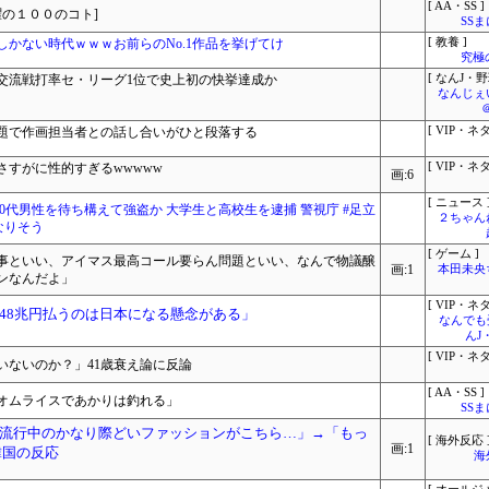
[ AA・SS ]
の１００のコト]
SS
しかない時代ｗｗｗお前らのNo.1作品を挙げてけ
[ 教養 ]
究極
交流戦打率セ・リーグ1位で史上初の快挙達成か
[ なんJ・野
なんじぇ
題で作画担当者との話し合いがひと段落する
[ VIP・ネタ
すがに性的すぎるwwwww
[ VIP・ネタ
画:6
[ ニュース 
0代男性を待ち構えて強盗か 大学生と高校生を逮捕 警視庁 #足立
２ちゃん
なりそう
[ ゲーム ]
事といい、アイマス最高コール要らん問題といい、なんで物議醸
画:1
本田未央
ンなんだよ」
[ VIP・ネタ
48兆円払うのは日本になる懸念がある」
なんでも
んJ
[ VIP・ネタ
いないのか？」41歳衰え論に反論
[ AA・SS ]
オムライスであかりは釣れる」
SS
流行中のかなり際どいファッションがこちら…」→「もっ
[ 海外反応 
画:1
韓国の反応
海