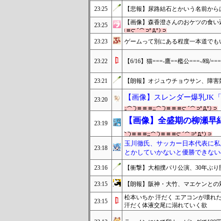
23:25
【悲報】尿路結石とかいう名前から
【画像】森香澄さんのおケツの食い
23:25
23:23
ゲームって別にある程度一本道でも
23:22
【6/16】猫===-鷹==檻公===-/鴎/==
23:21
【朗報】オジュウチョウサン、障害
【画像】スレンダー爆乳JK
23:20
【画像】全盛期の柳瀬早
23:19
玉川徹氏、サッカー日本代表に私
23:18
とかしていかないと優勝できない
23:16
【衝撃】大相撲パリ公演、30年ぶり開
23:15
【朗報】阪神・大竹、マエケンとの
松本いちか 汗だく エアコンが壊
23:15
汗だく体液交尾に溺れていく欲