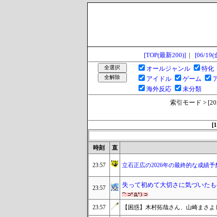
[TOP(最新200)]
|
[06/19(
オールジャンル
特化
アイドル
ゲーム
海外反応
未分類
索引モード > [2026/
[1
時刻
直
23:57
立石正広の2026年の最終的な成績予
失って初めて大切さに気づいたも
23:57
23:57
【困惑】木村拓哉さん、山崎まさよ