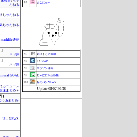
速報＠2ちゃ
88
まなにゅ～
んねる
90
はーとログ
格ちゃんねる
91
セクシーテレビジョン
92
まぐろとにぼし
気ちゃんねる
ミーハー総研（ミーハー総合研究
93
所）
94
究極のまとめ.com
mashlife通信
映画.net -ネタバレ|感想|評判 2chま
94
とめブログ-
 ]
96
釣りまとめ速報
ネギ速
 ]
97
ZAPZAP!
ネギ速
98
マラソン速報
]
amurai GOAL
99
じゃぽにか反応帳
]
100
みそパンNEWS
ねるニュース
Update 08/07 20:38
超速まとめ＋
 ]
-5chまとめ-
U-1 NEWS.
]