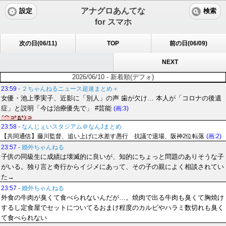
アナグロあんてな
設定
検索
for スマホ
次の日(06/11)
TOP
前の日(06/09)
NEXT
2026/06/10 - 新着順(デフォ)
23:59
-
２ちゃんねるニュース超速まとめ＋
女優・池上季実子、近影に「別人」の声 歯が欠け… 本人が「コロナの後遺
症」と説明「今は治療優先で」 #芸能
(画:3)
23:58
-
なんじぇいスタジアム＠なんJまとめ
【共同通信】藤川監督、追い上げに水差す愚行 抗議で退場、阪神2位転落
(画:2)
23:57
-
婚外ちゃんねる
子供の同級生に成績は壊滅的に良いが、知的にちょっと問題のありそうな子
がいる。独り言と奇行からイジメにあって、その子の親によく相談されてい
た→
23:57
-
婚外ちゃんねる
外食の牛肉が臭くて食べられないんだが…。焼肉で出る牛肉も臭くて胸焼け
するし定食屋でセットについてるおまけ程度のカルビやハラミ数切れも臭く
て食べられない