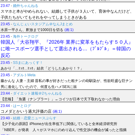
23:47
-
婚外ちゃんねる
スマホと本がやめられない。結婚して子供が３人いて、育休中なんだけど、
子供たちがいてもそれをやってしまうときがある
23:45
-
なんじぇいスタジアム＠なんJまとめ
水原一平さん、釈放まで1000日を切る
(画:1)
23:45
-
海外トークログ
韓国人「大谷翔平、『2026年 業界に変革をもたらす５０人』
に唯一スポーツ選手として選出される…（ﾌﾞﾙﾌﾞﾙ」＝韓国の
反応
23:45
-
SSまにあっくす！
あかり「…ﾋｯｸ…ﾋｯｸ」結衣「どうしたあかり！？」
23:45
-
アダルトMeta
藤かんな 人妻・主婦 昔私の事が好きだった粗チンの幼馴染が、性欲旺盛な巨チン
男に進化していたので、何度も生ハメSEXに溺
23:44
-
ダイエット速報＠2ちゃんねる
【悲報】「魚醤（ナンプラー）」←コイツが日本で天下取れなかった理由
23:44
-
はーとログ
コメダとかいう過大評価の店
(画:1)
23:40
-
結婚・恋愛ニュースぷらす
【少子化の原因】iPhoneが出生率低下に関係していると全米経済研究所
「NBER」が発表 人々がスマホにのめり込んで性交渉の機会が減ったと指摘