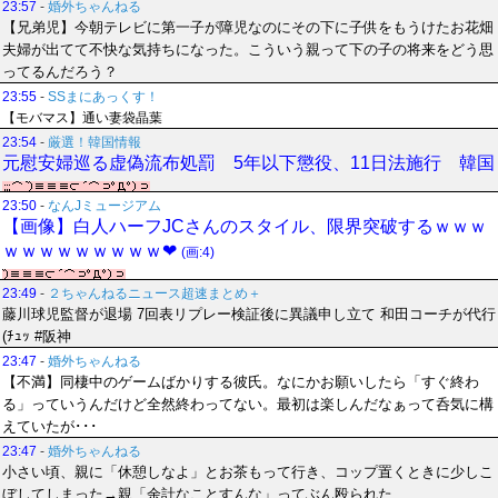
23:57
-
婚外ちゃんねる
【兄弟児】今朝テレビに第一子が障児なのにその下に子供をもうけたお花畑
夫婦が出てて不快な気持ちになった。こういう親って下の子の将来をどう思
ってるんだろう？
23:55
-
SSまにあっくす！
【モバマス】通い妻袋晶葉
23:54
-
厳選！韓国情報
元慰安婦巡る虚偽流布処罰 5年以下懲役、11日法施行 韓国
23:50
-
なんJミュージアム
【画像】白人ハーフJCさんのスタイル、限界突破するｗｗｗ
ｗｗｗｗｗｗｗｗｗ❤
(画:4)
23:49
-
２ちゃんねるニュース超速まとめ＋
藤川球児監督が退場 7回表リプレー検証後に異議申し立て 和田コーチが代行
(ﾁｭｯ #阪神
23:47
-
婚外ちゃんねる
【不満】同棲中のゲームばかりする彼氏。なにかお願いしたら「すぐ終わ
る」っていうんだけど全然終わってない。最初は楽しんだなぁって呑気に構
えていたが･･･
23:47
-
婚外ちゃんねる
小さい頃、親に「休憩しなよ」とお茶もって行き、コップ置くときに少しこ
ぼしてしまった→親「余計なことすんな」ってぶん殴られた…