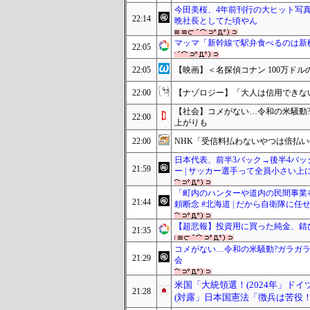
今田美桜、4年前刊行の大ヒット写真集
22:14
晩社長としてた頃やん
マッマ「新幹線で駅弁食べるのは新
22:05
22:05
【映画】＜名探偵コナン 100万ドルの
22:00
【ナゾロジー】「大人は信用できな
【社会】コメがない…令和の米騒動?
22:00
上がりも
22:00
NHK「受信料払わないやつは倍払い
日本代表、前半3バック→後半4バッ
21:59
ー | サッカー選手って全員小さい上
「町内のハンターや道内の民間事業
21:44
頼断念 #北海道 | だから自衛隊に任
【超悲報】投資用に買った純金、錆
21:35
コメがない…令和の米騒動?ガラガラ商
21:29
会
米国「大統領選！(2024年」ド
21:28
(対露」日本国憲法「徴兵は苦役