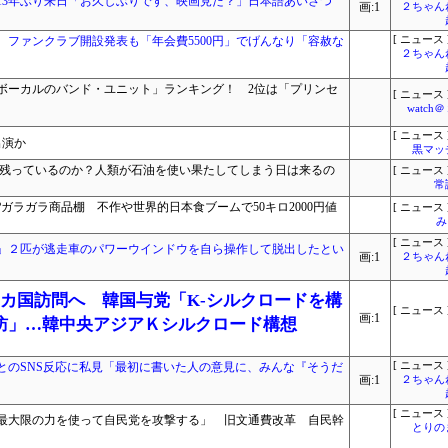
13年ぶり来日「お久しぶりです、映画見た？」日本語あいさつ
画:1
２ちゃん
ファンクラブ開設発表も「年会費5500円」でげんなり「容赦な
[ ニュース 
２ちゃん
性ボーカルのバンド・ユニット」ランキング！ 2位は「プリンセ
[ ニュース 
watc
[ ニュース 
出演か
黒マッ
け残っているのか？人類が石油を使い果たしてしまう日は来るの
[ ニュース 
常
ガラガラ商品棚 不作や世界的日本食ブームで50キロ2000円値
[ ニュース 
み
[ ニュース 
」２匹が逃走車のパワーウインドウを自ら操作して脱出したとい
画:1
２ちゃん
カ国訪問へ 韓国与党「K-シルクロードを構
[ ニュース 
画:1
訪」…韓中央アジアＫシルクロード構想
とのSNS反応に私見「最初に書いた人の意見に、みんな『そうだ
[ ニュース 
画:1
２ちゃん
[ ニュース 
最大限の力を使って自民党を攻撃する」 旧文通費改革 自民幹
とりの