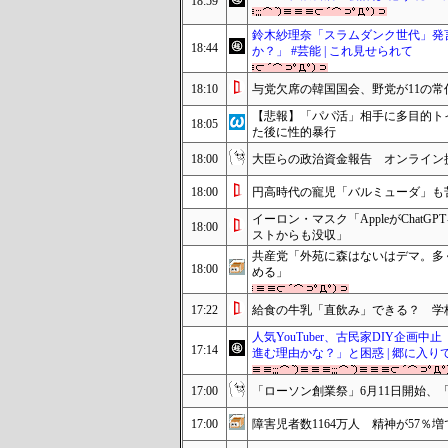
18:59
鈴木紗理奈「スラムダンク世代」発
18:44
か？」 #芸能 | これ見せられて
18:10
与党欠席の韓国国会、野党が11の
【悲報】「パパ活」相手に多目的ト
18:05
た後に性的暴行
18:00
大臣らの政治資金報告 オンライン
18:00
円高時代の寵児「バルミューダ」も
イーロン・マスク「AppleがChat
18:00
ストからも没収」
共産党「外苑に森はないはデマ。多
18:00
める」
17:22
給食の牛乳「直飲み」できる？ 学
人気YouTuber、古民家DIY企
17:14
進む理由かな？」と困惑 | 郷に入り
17:00
「ローソン創業祭」6月11日開始、
17:00
障害児者数1164万人 精神が57％