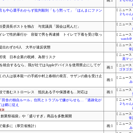
画:1
２ちゃん
言も中心選手わからず批判殺到「もう黙って」「ほんまにファン
[ ニュース 
２ちゃん
[ ニュース 
常任委員長ポストを独占 与党議員「国会は死んだ」
イレで性的暴行か 容疑で男を再逮捕 トイレで下着を受け取っ
[ ニュース 
watc
[ ニュース 
提出わずか6人 大半が違反状態
常
[ ニュース 
苦境 日本企業の呪縛、為替リスク
黒マッ
GPTを統合するなら、我が社ではAppleデバイスを使用禁止にしてゲ
[ ニュース 
画:1
ゴタゴタ
くの人は坂本龍一の手紙や村上春樹の発言、サザンの曲を受け止
[ ニュース 
画:1
み
[ ニュース 
校で進むストローレス 抵抗ある子や保護者も…対応は
画:1
画中止「田舎の独自ルール」住民とトラブルで嫌がらせも…「過疎化が
[ ニュース 
２ちゃん
ては郷に従え
[ ニュース 
「創業祭福袋」や「盛りすぎ」商品を多数展開
常
[ ニュース 
増で最多に（厚労省推計）
画:1
み