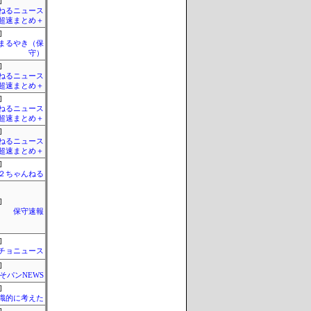
]
ねるニュース
超速まとめ＋
]
まるやき（保
守）
]
ねるニュース
超速まとめ＋
]
ねるニュース
超速まとめ＋
]
ねるニュース
超速まとめ＋
]
h＠２ちゃんねる
]
保守速報
]
チョニュース
]
そパンNEWS
]
識的に考えた