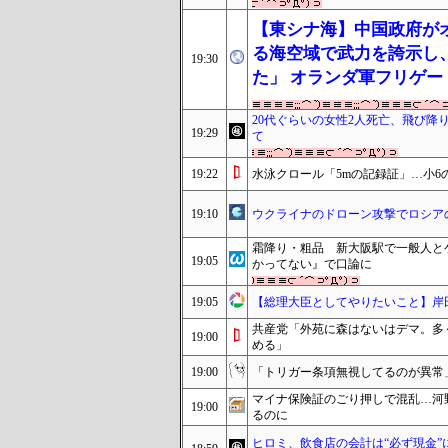
【東シナ海】中国政府が
る海空域で武力を誇示し
19:30
た」 オランダ軍フリゲ
20代ぐらいの女性2人死亡、飛び降り
19:29
て
19:22
水泳クロール「5mの記録証」…小6
19:10
ウクライナのドローン攻撃でロシアの
霜降り・粗品 新大阪駅で一般人と
19:05
かってない』で口論に
19:05
【総理大臣としてやりたいこと】岸
共産党「外苑に森はないはデマ。多
19:00
める」
19:00
「トリガー条項無視してるのが異常
マイナ保険証のごり押しで混乱…河
19:00
るのに
ヒロミ、飲食店の会計は“必ず現金