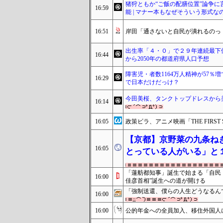
猪狩ともか“ご飯の配膳位置”論争に
16:59
能 | マナー本もなぜそういう形式
16:51
岸田「通さないと自民が潰れるのっ
出生率「４・０」で２９年連続最下位…
16:44
から2050年の都道府県人口予想
障害児・者数1164万人精神が57％
16:29
で日本だけだっけ？
今田美桜、タンクトップドレスから美
16:14
16:05
政策ビラ、アニメ映画「THE FIRS
【京都】京野菜の九条ね
16:05
とっている人がいる」と
「蓮舫都知事」誕生で始まる「自民
16:00
佳彦首相”誕生への道が開ける
「強制送還、僕らの人生どうなるん
16:00
16:00
公的年金への全員加入、移住外国人