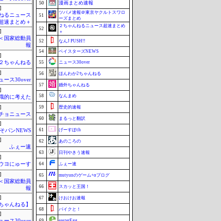
50
漫画まとめ速報
]
ツバメ速報＠東京ヤクルトスワロ
ねるニュース
51
ーズまとめ
超速まとめ＋
２ちゃんねるニュース超速まとめ
52
]
＋
´)＜国家総動員
52
なんJ PUSH!!
報
54
ベイスターズNEWS
]
h＠２ちゃんねる
55
ニュース30over
]
56
ほんわか2ちゃんねる
ュース30over
57
婚外ちゃんねる
]
58
なんまめ
識的に考えた
]
59
歴史的速報
チョニュース
60
まるっと翻訳
]
61
げーすぽch
そパンNEWS
]
62
あのころの
ふぇー速
63
日刊やきう速報
]
ウヨにゅーす
64
ふぇー速
]
65
mutyunのゲーム+αブログ
´)＜国家総動員
66
スカッと王国！
報
]
67
けおけお速報
ちゃんねる】
68
バイクと！
]
ュース30over
69
easterEgg