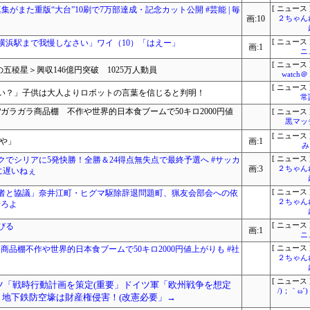
がまた重版“大台”10刷で7万部達成・記念カット公開 #芸能 | 毎
[ ニュース 
画:10
２ちゃん
横浜駅まで我慢しなさい」ワイ（10）「はえー」
[ ニュース 
画:1
ニ
[ ニュース 
五稜星＞興収146億円突破 1025万人動員
watc
[ ニュース 
い？」子供は大人よりロボットの言葉を信じると判明！
常
ガラガラ商品棚 不作や世界的日本食ブームで50キロ2000円値
[ ニュース 
黒マッ
[ ニュース 
や」
画:1
み
クでシリアに5発快勝！全勝＆24得点無失点で最終予選へ #サッカ
[ ニュース 
画:3
２ちゃん
に遅いねぇ
者と協議」奈井江町・ヒグマ駆除辞退問題町、猟友会部会への依
[ ニュース 
２ちゃん
せろよ
びる
[ ニュース 
画:1
ニ
品棚不作や世界的日本食ブームで50キロ2000円値上がりも #社
[ ニュース 
２ちゃん
[ ニュース 
イツ「戦時行動計画を策定(重要」ドイツ軍「欧州戦争を想定
/)；｀ω
！地下鉄防空壕は財産権侵害！(改憲必要」→