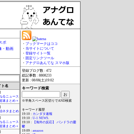
スポ
・
ブックマークはココ
像・動画
・
当サイトについて
・
登録サイト一覧
・
固定リンクツール
・
アナグロあんてな スマホ版
登録ブログ数 : 472
総記事数 : 8808233
更新 : 08/08(土)19:02
イト名
キーワード検索
]
ねるニュース
超速まとめ＋
※半角スペース区切りでAND検索
]
キーワード履歴
政治ネタまとめ
19:10 :
カンダタ速報
]
19:10 :
U-1 NEWS.
ねるニュース
19:10 :
【海外の反応】 パンドラの憂
超速まとめ＋
鬱
19:09 :
amazon
]