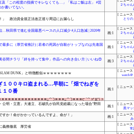
[ ニュース 
言及「この程度の指摘でキレなくても…」「私はご飯は左」 #芸
２ちゃん
なのか書いてない。
[ ニュース 
！」 政治資金規正法改正巡り周辺にお漏らし
とりの
[ ニュース 
秋田県で進む全国最悪ペースの人口減少 #人口急減 | 2020年
画:1
２ちゃん
[ ニュース 
増で最多に（厚労省推計) | 若者の死因が自殺がトップなのは先進国
画:1
２ちゃん
[ ニュース 
谷間チラリ「絆を持って集中」作品への向き合い方 | いいね😍
画:3
２ちゃん
[ ニュース 
T SLAM DUNK」と特徴酷似ｗｗｗｗｗｗｗｗ
watc
ぎ１００キロ盗まれる…早朝に「畑でねぎを
[ ニュース 
画:1
１１０番
・公明・立憲」大連立、石破氏が自民党総裁になった場合“野田
[ ニュース 
画:1
黒マッ
ですか！命がかかっているんですよ、命が！」
[ ニュース 
画:1
み
[ ニュース 
に義務徹底 厚労省
常