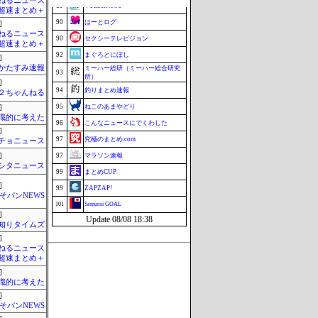
ねるニュース
89
VTuberNews
超速まとめ＋
90
はーとログ
]
ねるニュース
90
セクシーテレビジョン
超速まとめ＋
92
まぐろとにぼし
]
かたすみ速報
ミーハー総研（ミーハー総合研究
93
所）
]
94
釣りまとめ速報
h＠２ちゃんねる
95
ねこのあまやどり
]
識的に考えた
96
こんなニュースにでくわした
]
97
究極のまとめ.com
チョニュース
]
97
マラソン速報
シタニュース
99
まとめCUP
]
99
ZAPZAP!
そパンNEWS
101
Samurai GOAL
]
Update 08/08 18:38
知りタイムズ
]
ねるニュース
超速まとめ＋
]
識的に考えた
]
そパンNEWS