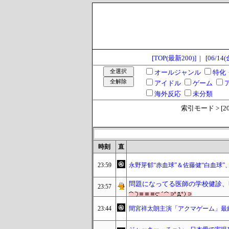
[TOP(最新200)]
|
[06/14(
オールジャンル
特化
アイドル
ゲーム
海外反応
未分類
索引モード > [2024
時刻
直
23:59
永野芽郁“赤血球”＆佐藤健“白血球
問題になってる医師の学校健診、
23:57
23:44
間宮祥太朗主演「アクマゲーム」最終