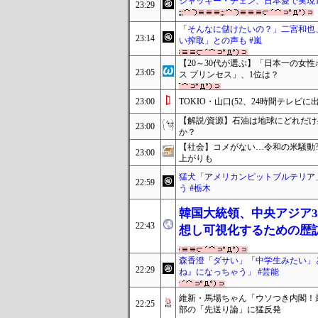
ジャッキー・チェン、日本愛で実現
23:29
「そんなに儲けたいの？」二宮和也、
23:14
い搾取」との声も #嵐
【20～30代が選ぶ】「日本一の女
23:05
ス プリンセス」、1位は？
23:00
TOKIO・山口(52、24時間テレビに
【解説/資源】石油は地球にどれだ
23:00
か？
【社会】コメがない…令和の米騒動?
23:00
上がりも
猛犬「アメリカンピットブルテリア
22:59
う #栃木
韓国大統領、中央アジア3
22:43
想し可視化するための歴
森香澄「ダサい」「中学生みたい」
22:29
ね』になっちゃう」 #芸能
維新・馬場ちゃん「ウソつき内閣！
22:25
部の「先送り論」に猛反発