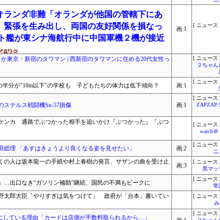
オランダ非難「オランダが他国の管轄下にあ
、緊張を生み出し、両国の友好関係を損なっ
[ ニュース 
画:1
ート艦が東シナ海航行中に中国軍機２機が接近
か東京・新宿のタワマン | 西新宿のタワマンに住める20代女性っ
[ ニュース 
２ちゃん
[ ニュース 
の半分が"10m以下"の学校も 子どもたちの体力は低下傾向？
画:1
[ ニュース 
ステルス戦闘機Su-57損傷
画:1
ZAPZA
ケンカ 通路でぶつかった相手を追いかけ『ぶつかった』『ぶつ
[ ニュース 
watc
[ ニュース 
田総理 「あすはきょうより良くなる姿を見せたい」
画:2
ニ
くの人は坂本龍一の手紙や村上春樹の発言、サザンの曲を受け止
[ ニュース 
画:3
黒マッ
[ ニュース 
」…出口なき“ガソリン補助”継続、国民の不満もピークに
常
野太郎大臣「やりすぎは気をつけて」 政府が「台本」書いてい
[ ニュース 
み
[ ニュース 
”にしている理由「カードは店側が手数料取られるから…」