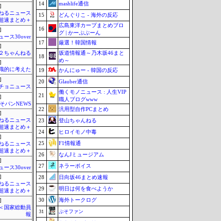
14
mashlife通信
]
ねるニュース
15
どんぐりこ - 海外の反応
超速まとめ＋
広島東洋カープまとめブロ
16
]
グ | かーぷぶーん
ュース30over
17
厳選！韓国情報
]
坂道情報通～乃木坂46まと
h＠２ちゃんねる
18
め～
]
識的に考えた
19
かんにゅー - 韓国の反応
]
20
Glauber通信
チョニュース
働くモノニュース : 人生VIP
21
]
職人ブログwww
そパンNEWS
22
汎用型自作PCまとめ
]
ねるニュース
23
登山ちゃんねる
超速まとめ＋
24
ヒロイモノ中毒
]
25
F1情報通
ねるニュース
超速まとめ＋
26
なんJミュージアム
]
27
ネラーボイス
ュース30over
]
28
日向坂46まとめ速報
ねるニュース
29
明日は何を食べようか
超速まとめ＋
30
海外トークログ
]
´)＜国家総動員
31
ぷそファン
報