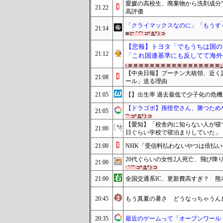
愛媛の高校生、廃棄物から洗剤成分
21:22
高評価
「クライマックスなのに」「もうすぐ
21:14
【悲報】トヨタ「でもうちは国の
21:12
「これ国連基準にも反してて海外
【中央日報】プーチン大統領、近く
21:08
ール」送る理由
21:05
【】出生率 過去最低で少子化の危機
【ドラゴボ】孫悟空さん、勝つため
21:05
【愛知】「校舎内に知らない人が寝
21:00
日ぐらい学校で寝泊まりしていた」
21:00
NHK「受信料払わないやつは倍払い
20代ぐらいの女性2人死亡、飛び降
21:00
21:00
全国交通系IC、更新費高すぎ？ 熊
20:45
もう真夏の暑さ どうなっちゃうん
20:35
最近のゲームって「オープンワール