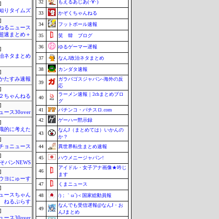
32
もえるあじあ(･∀･)
]
知りタイムズ
33
かぞくちゃんねる
]
34
フットボール速報
ねるニュース
超速まとめ＋
35
笑 韓 ブログ
36
ゆるゲーマー遅報
]
政治ネタまとめ
37
なんJ政治ネタまとめ
38
カンダタ速報
]
かたすみ速報
ガラパゴスジャパン-海外の反
39
応
]
ラーメン速報｜2chまとめブロ
h＠２ちゃんねる
40
グ
]
41
パチンコ・パチスロ.com
ュース30over
42
ゲーハー黙示録
]
識的に考えた
なんJ（まとめては）いかんの
43
か？
]
チョニュース
44
異世界転生まとめ速報
]
45
ハウメニージャパン!
そパンNEWS
アイドル・女子アナ画像★吟じ
46
]
ます
ウヨにゅーす
47
くまニュース
]
ュースちゃん
48
/)；｀ω´)＜国家総動員報
ねるぷらす
なんでも受信遅報@なんJ・お
49
]
んJまとめ
ュース30over