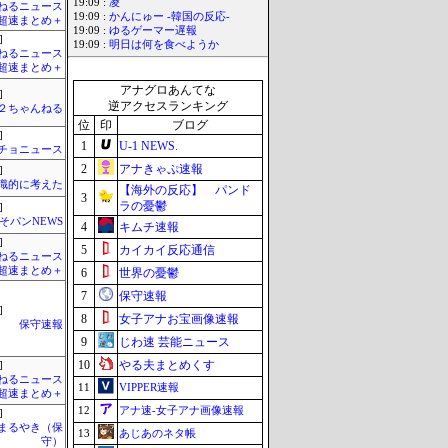
19:09 :
凌
ねるニュース
19:09 :
かんにゅー -韓国の反応-
超速まとめ＋
19:09 :
ゆるゲーマー遅報
]
19:09 :
明日は何を食べようか
ねるニュース
超速まとめ＋
アナグロあんてな
]
逆アクセスランキング
h＠２ちゃんねる
位
印
ブログ
]
1
U-1 NEWS.
チョニュース
2
アナきゃぷ速報
]
識的に考えた
【海外の反応】 パンド
3
ラの憂鬱
]
そパンNEWS
4
キムチ速報
]
5
カイカイ反応通信
ねるニュース
超速まとめ＋
6
世界の憂鬱
7
保守速報
]
8
女子アナお宝画像速報
保守速報
9
じわ速 芸能ニュース
10
やる夫まとめくす
]
ねるニュース
11
VIPPER速報
超速まとめ＋
12
アナ速‐女子アナ画像速報
]
まるやき（保
13
あじあのネタ帳
守）