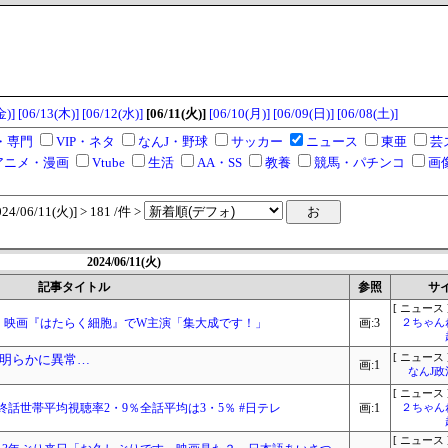
金)]
[06/13(木)]
[06/12(水)]
[06/11(火)]
[06/10(月)]
[06/09(日)]
[06/08(土)]
・専門
VIP・ネタ
なんJ・野球
サッカー
ニュース
東亜
芸
アニメ・漫画
Vtube
生活
AA・SS
教養
競馬・パチンコ
画
/06/11(火)] > 181 /件 >
2024/06/11(火)
記事タイトル
参照
サ
[ ニュース 
”、映画『はたらく細胞』でW主演「集大成です！」
画:3
２ちゃん
明らかに異常…
[ ニュース 
画:1
なんJ
[ ニュース 
話世帯平均視聴率2・9％全話平均は3・5％ #日テレ
画:1
２ちゃん
[ ニュース 