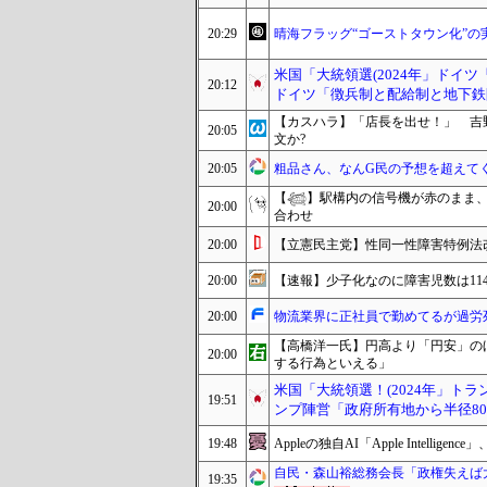
20:29
晴海フラッグ“ゴーストタウン化”の実態
米国「大統領選(2024年」ドイ
20:12
ドイツ「徴兵制と配給制と地下鉄
【カスハラ】「店長を出せ！」 吉
20:05
文か?
20:05
粗品さん、なんG民の予想を超えて
【𓆉】駅構内の信号機が赤のまま
20:00
合わせ
20:00
【立憲民主党】性同一性障害特例法
20:00
【速報】少子化なのに障害児数は11
20:00
物流業界に正社員で勤めてるが過労
【高橋洋一氏】円高より「円安」の
20:00
する行為といえる」
米国「大統領選！(2024年」ト
19:51
ンプ陣営「政府所有地から半径80
19:48
Appleの独自AI「Apple Intellig
自民・森山裕総務会長「政権失えば
19:35