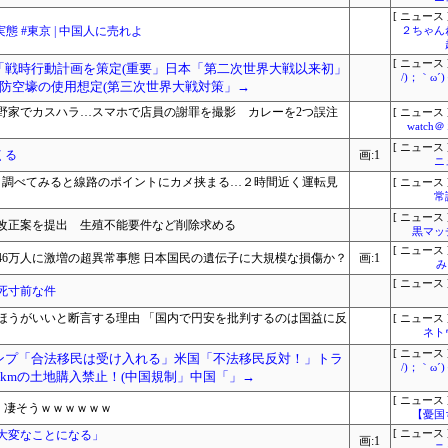
[ ニュース 
 #東京 | 中国人に売れよ
２ちゃん
[ ニュース 
ツ「戦時行動計画を策定(重要」日本「第二次世界大戦以来初」
/)；｀ω
防空壕の使用想定(第三次世界大戦対策」→
野家でカスハラ…スマホで店員の謝罪を撮影 カレーを2つ誤注
[ ニュース 
watc
[ ニュース 
くる
画:1
ニ
、調べてみると線路のポイントにカメ挟まる…２時間近く運転見
[ ニュース 
常
[ ニュース 
改正案を提出 生殖不能要件など削除求める
黒マッ
[ ニュース 
46万人に激増の超異常事態 日本国民の遺伝子に大規模な損傷か？
画:1
み
[ ニュース 
死寸前な件
ほうがいいと断言する理由 「国内で円安を批判するのは国益に反
[ ニュース 
ネト
[ ニュース 
ランプ「合法移民は受け入れる」米国「不法移民反対！」トラ
/)；｀ω
kmの土地購入禁止！(中国規制」中国「」→
[ ニュース 
ence」、凄そうｗｗｗｗｗｗ
【憂国
大変なことになる」
[ ニュース 
画:1
ニ