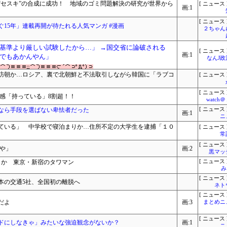
“セスキ”の合成に成功！ 地域のゴミ問題解決の研究が世界から
[ ニュース 
画:1
[ ニュース 
15年」連載再開が待たれる人気マンガ #漫画
２ちゃん
基準より厳しい試験したから…」 →国交省に論破される
[ ニュース 
画:1
でもあかんやん」
なんJ
訪朝か…ロシア、裏で北朝鮮と不法取引しながら韓国に「ラブコ
[ ニュース 
[ ニュース 
感「持っている」8割超！！
watc
なら手段を選ばない卑怯者だった
[ ニュース 
画:1
ニ
ている」 中学校で寝泊まりか…住所不定の大学生を逮捕「１０
[ ニュース 
常
[ ニュース 
や」
画:2
黒マッ
りか 東京・新宿のタワマン
[ ニュース 
み
[ ニュース 
本の交通5社、全国初の離脱へ
ネト
[ ニュース 
だよ
画:3
まとめニ
[ ニュース 
ドにしなきゃ」みたいな強迫観念がないか？
画:1
ニ