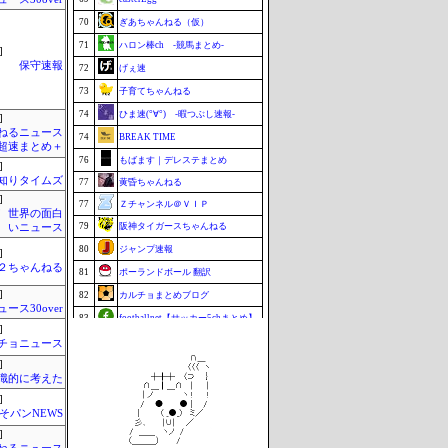
70
ぎあちゃんねる（仮）
71
ハロン棒ch -競馬まとめ-
]
保守速報
72
げぇ速
73
子育てちゃんねる
74
ひま速(°∀°) -暇つぶし速報-
]
ねるニュース
74
BREAK TIME
超速まとめ＋
76
もばます｜デレステまとめ
]
知りタイムズ
77
黄昏ちゃんねる
]
77
Ｚチャンネル＠ＶＩＰ
P！ 世界の面白
79
阪神タイガースちゃんねる
いニュース
80
ジャンプ速報
]
h＠２ちゃんねる
81
ポーランドボール 翻訳
]
82
カルチョまとめブログ
ュース30over
83
footballnet【サッカー5chまとめ】
]
84
BABYMETAL TIMES
チョニュース
]
85
まなにゅ～
識的に考えた
86
鷹速@ホークスまとめブログ
]
87
もきゅ速(*´ω`*)人(´･ェ･｀)
そパンNEWS
87
チゲ速
]