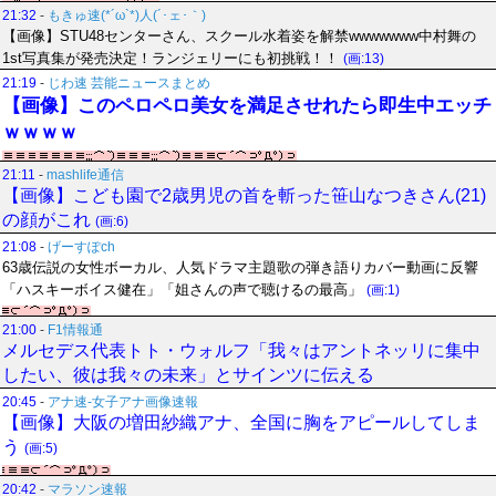
21:32
-
もきゅ速(*´ω`*)人(´･ェ･｀)
【画像】STU48センターさん、スクール水着姿を解禁wwwwwww中村舞の
1st写真集が発売決定！ランジェリーにも初挑戦！！
(画:13)
21:19
-
じわ速 芸能ニュースまとめ
【画像】このペロペロ美女を満足させれたら即生中エッチ
ｗｗｗｗ
21:11
-
mashlife通信
【画像】こども園で2歳男児の首を斬った笹山なつきさん(21)
の顔がこれ
(画:6)
21:08
-
げーすぽch
63歳伝説の女性ボーカル、人気ドラマ主題歌の弾き語りカバー動画に反響
「ハスキーボイス健在」「姐さんの声で聴けるの最高」
(画:1)
21:00
-
F1情報通
メルセデス代表トト・ウォルフ「我々はアントネッリに集中
したい、彼は我々の未来」とサインツに伝える
20:45
-
アナ速‐女子アナ画像速報
【画像】大阪の増田紗織アナ、全国に胸をアピールしてしま
う
(画:5)
20:42
-
マラソン速報