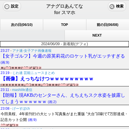
アナグロあんてな
設定
検索
for スマホ
次の日(06/10)
TOP
前の日(06/08)
NEXT
2024/06/09 - 新着順(デフォ)
23:27
-
アナ速‐女子アナ画像速報
【女子ゴルフ】今週の原英莉花のロケット乳がエッチすぎる
(画:9)
23:19
-
じわ速 芸能ニュースまとめ
【画像】えっちなけつｗｗｗｗｗｗｗｗｗ
23:11
-
mashlife通信
【朗報】現AKBのセンターさん、えちえちスク水姿を披露し
てしまうｗｗｗｗｗｗ
(画:2)
23:08
-
げーすぽch
今田美桜、4年前刊行の大ヒット写真集がまた重版 “大台”10刷で7万部達成・
記念カット公開
(画:9)