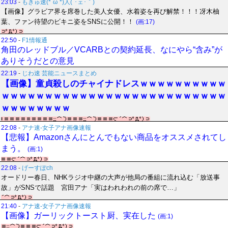
23:03
-
もきゅ速(*´ω`*)人(´･ェ･｀)
【画像】グラビア界を席巻した美人女優、水着姿を再び解禁！！！冴木柚
葉、ファン待望のビキニ姿をSNSに公開！！
(画:17)
22:50
-
F1情報通
角田のレッドブル／VCARBとの契約延長、なにやら“含み”が
ありそうだとの意見
22:19
-
じわ速 芸能ニュースまとめ
【画像】童貞殺しのチャイナドレスｗｗｗｗｗｗｗｗｗｗ
ｗｗｗｗｗｗｗｗｗｗｗｗｗｗｗｗｗｗｗｗｗｗｗｗｗｗ
ｗｗｗｗｗｗｗｗ
22:08
-
アナ速‐女子アナ画像速報
【悲報】Amazonさんにとんでもない商品をオススメされてし
まう。
(画:1)
22:08
-
げーすぽch
オードリー春日、NHKラジオ中継の大声が他局の番組に流れ込む「放送事
故」がSNSで話題 宮田アナ「実はわれわれの前の席で…」
21:40
-
アナ速‐女子アナ画像速報
【画像】ガーリックトースト厨、実在した
(画:1)