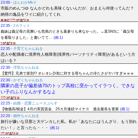
23:00
-
ほんわかMkⅡ
市販のめんつゆ なんかどれも美味くないんだが、おまえら何使ってんだ？
納得の逸品をワイに紹介してくれ
22:35
-
2カラット
義妹は義父母の見舞いも危篤のときも墓参りも来なかった。→某SNSに「義父母
を看取りました」と書いてて…
(画:1)
22:35
-
子育てちゃんねる
恋人や配偶者に境界性人格障害(境界性パーソナリティ障害)があるという方
はいる？
22:30
-
浮気ちゃんねる
【驚愕】兄弟で差別!? オレオレ詐欺に対する母ちゃんの冷たさがヤバすぎｗｗｗ
22:30
-
かぞくちゃんねる
隣家の息子が偏差値70のトップ高校に受かってイラつく。できな
い子のふりなんかするなよ
22:25
-
結婚・恋愛ニュースぷらす
【物価高/税金】4月の実質賃金、25カ月連続マイナス 過去最長を更新
(画:1)
22:20
-
婚外ちゃんねる
旅行が嫌いな旦那と大ゲンカした私。私が「あなたにはうんざり、もう別れ
たい！」と言ったら・・・
(画:1)