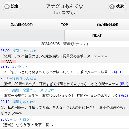
アナグロあんてな
設定
検索
for スマホ
次の日(06/06)
TOP
前の日(06/04)
NEXT
2024/06/05 - 新着順(デフォ)
23:50
-
浮気ちゃんねる
【悲劇】アスペ祖父のせいで家族崩壊→長男兄の衝撃ラストｗｗｗｗ
23:35
-
2カラット
ワイ「ちょっとだけ突き出てるヒゲ抜いたろ！！」爪で挟みー→結果…
(画:1)
23:30
-
浮気ちゃんねる
【驚愕】30歳の男の娘、可愛すぎて浮気されるんじゃないかと心配ｗｗｗｗ
(画:1)
23:25
-
結婚・恋愛ニュースぷらす
【東京一極集中】出生率、東京｢0.99ショック｣ 時間や住まいの余裕乏しく
(画:1)
23:12
-
浮気ちゃんねる
父が私の同級生と浮気して再婚。そんなクズ2人の身に起きた『最高の因果応報』
がコチラwww
23:03
-
はーとログ
【悲報】なろう系の天下、長い