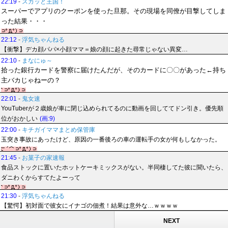
22:19
-
スカッと王国！
スーパーでアプリのクーポンを使った旦那。その現場を同僚が目撃してしま
った結果・・・
22:12
-
浮気ちゃんねる
【衝撃】デカ顔パパ×小顔ママ＝娘の顔に起きた尋常じゃない異変…
22:10
-
まなにゅ～
拾った銀行カードを警察に届けたんだが、そのカードに〇〇があった←持ち
主バカじゃねーの？
22:01
-
鬼女速
YouTuberが２歳娘が車に閉じ込められてるのに動画を回しててドン引き。優先順
位がおかしい
(画:9)
22:00
-
キチガイママまとめ保管庫
玉突き事故にあったけど、原因の一番後ろの車の運転手の女が何もしなかった。
21:45
-
お菓子の家速報
食品ストックに置いたホットケーキミックスがない。半同棲してた彼に聞いたら、
ダニわくからすてたよーって
21:30
-
浮気ちゃんねる
【驚愕】初対面で彼女にイナゴの佃煮！結果は意外な…ｗｗｗｗ
NEXT