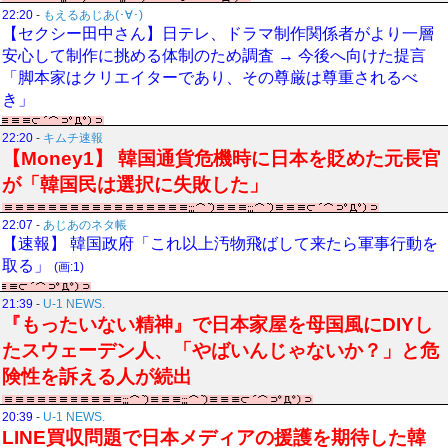
22:20
-
もえるあじあ(･∀･)
【セクシー田中さん】日テレ、ドラマ制作関係者がより一層
安心して制作に挑める体制のため調査 → 今後へ向けた提言
「脚本家はクリエイターであり、その尊厳は尊重されるべ
き」
22:20
-
キムチ速報
【Money1】 韓国通貨危機時に日本を貶めた元長官
が「韓国民は選択に失敗した」
22:07
-
あじあのネタ帳
【速報】 韓国政府「これ以上汚物飛ばして来たら軍事行動を
取る」
(画:1)
21:39
-
U-1 NEWS.
『もったいない精神』で日本家屋を母国風にDIYし
たスウェーデン人、「やばいんじゃないか？」と危
険性を訴える人が続出
20:39
-
U-1 NEWS.
LINE買収問題で日本メディアの援護を期待した韓