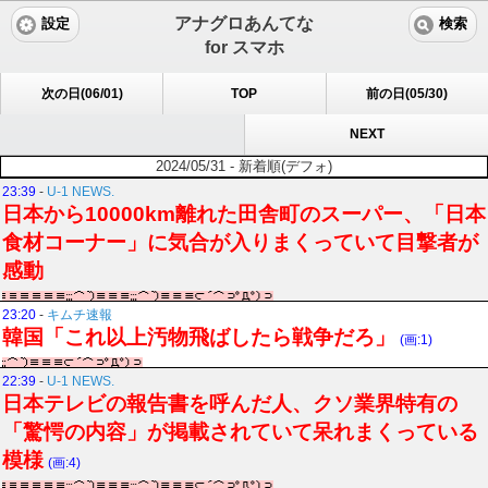
アナグロあんてな
設定
検索
for スマホ
次の日(06/01)
TOP
前の日(05/30)
NEXT
2024/05/31 - 新着順(デフォ)
23:39
-
U-1 NEWS.
日本から10000km離れた田舎町のスーパー、「日本
食材コーナー」に気合が入りまくっていて目撃者が
感動
23:20
-
キムチ速報
韓国「これ以上汚物飛ばしたら戦争だろ」
(画:1)
22:39
-
U-1 NEWS.
日本テレビの報告書を呼んだ人、クソ業界特有の
「驚愕の内容」が掲載されていて呆れまくっている
模様
(画:4)