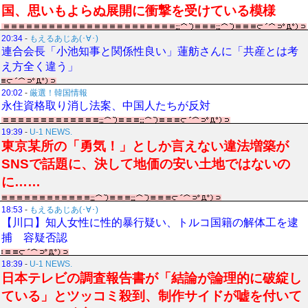
国、思いもよらぬ展開に衝撃を受けている模様
20:34
-
もえるあじあ(･∀･)
連合会長「小池知事と関係性良い」蓮舫さんに「共産とは考
え方全く違う」
20:02
-
厳選！韓国情報
永住資格取り消し法案、中国人たちが反対
19:39
-
U-1 NEWS.
東京某所の「勇気！」としか言えない違法増築が
SNSで話題に、決して地価の安い土地ではないの
に……
18:53
-
もえるあじあ(･∀･)
【川口】知人女性に性的暴行疑い、トルコ国籍の解体工を逮
捕 容疑否認
18:39
-
U-1 NEWS.
日本テレビの調査報告書が「結論が論理的に破綻し
ている」とツッコミ殺到、制作サイドが嘘を付いて