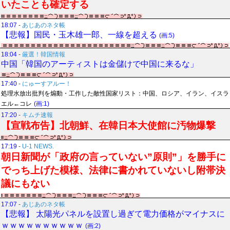
いたことも確定する
18:07
-
あじあのネタ帳
【悲報】国民・玉木雄一郎、一線を超える
(画:5)
18:04
-
厳選！韓国情報
中国「韓国のアーティストは金儲けで中国に来るな」
17:40
-
にゅーすアルー！
処理水放出批判を煽動・工作した敵性国家リスト：中国、ロシア、イラン、イスラ
エル←コレ
(画:1)
17:20
-
キムチ速報
【宣戦布告】北朝鮮、在韓日本大使館に汚物爆撃
17:19
-
U-1 NEWS.
朝日新聞が「政府の言っていない”原則”」を勝手に
でっち上げた模様、法律に書かれていないし附帯決
議にもない
17:07
-
あじあのネタ帳
【悲報】 太陽光パネルを設置し過ぎて電力価格がマイナスに
ｗｗｗｗｗｗｗｗｗｗ
(画:2)