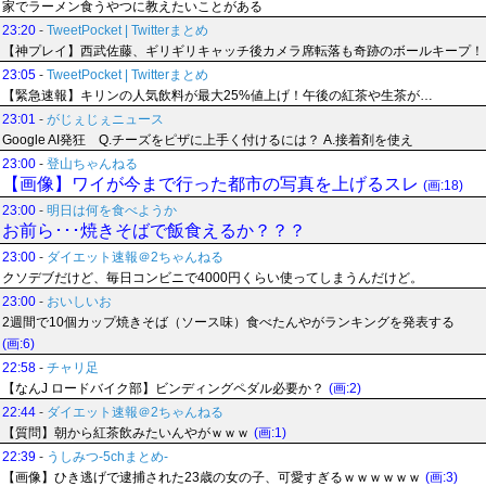
家でラーメン食うやつに教えたいことがある
23:20
-
TweetPocket | Twitterまとめ
【神プレイ】西武佐藤、ギリギリキャッチ後カメラ席転落も奇跡のボールキープ！
23:05
-
TweetPocket | Twitterまとめ
【緊急速報】キリンの人気飲料が最大25%値上げ！午後の紅茶や生茶が…
23:01
-
がじぇじぇニュース
Google AI発狂 Q.チーズをピザに上手く付けるには？ A.接着剤を使え
23:00
-
登山ちゃんねる
【画像】ワイが今まで行った都市の写真を上げるスレ
(画:18)
23:00
-
明日は何を食べようか
お前ら･･･焼きそばで飯食えるか？？？
23:00
-
ダイエット速報＠2ちゃんねる
クソデブだけど、毎日コンビニで4000円くらい使ってしまうんだけど。
23:00
-
おいしいお
2週間で10個カップ焼きそば（ソース味）食べたんやがランキングを発表する
(画:6)
22:58
-
チャリ足
【なんJ ロードバイク部】ビンディングペダル必要か？
(画:2)
22:44
-
ダイエット速報＠2ちゃんねる
【質問】朝から紅茶飲みたいんやがｗｗｗ
(画:1)
22:39
-
うしみつ-5chまとめ-
【画像】ひき逃げで逮捕された23歳の女の子、可愛すぎるｗｗｗｗｗｗ
(画:3)