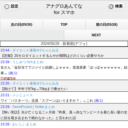
アナグロあんてな
設定
検索
for スマホ
次の日(05/30)
TOP
前の日(05/28)
NEXT
2024/05/29 - 新着順(デフォ)
23:44
-
ダイエット速報＠2ちゃんねる
【悲報】20キロダイエットするんやが期間はどのくらい必要やろか
23:39
-
うしみつ-5chまとめ-
女さん「金目当てでジジイと結婚しよｗｗｗ」老資産家「ほっほｗｗｗｗｗｗ」結
果→
(画:1)
23:35
-
ダイエット速報＠2ちゃんねる
【助けて】半年で97kg→70kgまで痩せたい
23:31
-
メシニュース
ワイ「パスタ一つ」店員「スプーンはいりますか？」←これ
(画:1)
23:29
-
TweetPocket | Twitterまとめ
【怖い実話】夫が亡くなる二ヶ月前『昨夜、真っ赤なワンピースを着た長い髪の女
に顔を覗き込まれて眠れなかった』と言われた話
23:28
-
おいしいまとめ