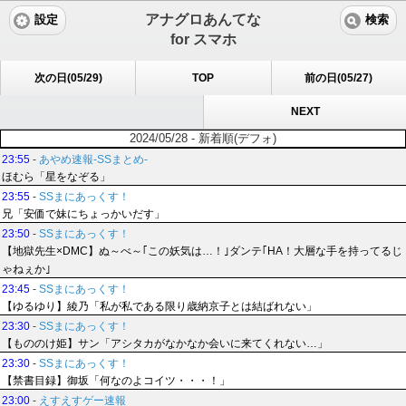
アナグロあんてな
設定
検索
for スマホ
次の日(05/29)
TOP
前の日(05/27)
NEXT
2024/05/28 - 新着順(デフォ)
23:55
-
あやめ速報-SSまとめ-
ほむら「星をなぞる」
23:55
-
SSまにあっくす！
兄「安価で妹にちょっかいだす」
23:50
-
SSまにあっくす！
【地獄先生×DMC】ぬ～べ～｢この妖気は…！｣ダンテ｢HA！大層な手を持ってるじ
ゃねぇか｣
23:45
-
SSまにあっくす！
【ゆるゆり】綾乃「私が私である限り歳納京子とは結ばれない」
23:30
-
SSまにあっくす！
【もののけ姫】サン「アシタカがなかなか会いに来てくれない…」
23:30
-
SSまにあっくす！
【禁書目録】御坂「何なのよコイツ・・・！」
23:00
-
えすえすゲー速報