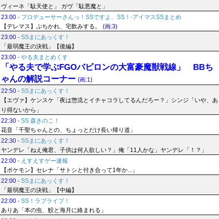
ヴィーネ「駄天使と」 ガヴ「駄悪魔と」
23:00
-
プロデューサーさんっ！SSですよ、SS！-アイマスSSまとめ
【デレマス】ぷちかれ、宅飲みする。
(画:3)
23:00
-
SSまにあっくす！
「最弱魔王の決戦」【後編】
23:00
-
やる夫まとめくす
「やる夫で学ぶFGOバビロンの大富豪魔獣戦線」 BBち
ゃんの解説コーナー
(画:1)
22:50
-
SSまにあっくす！
【エヴァ】ケンスケ「夜は惣流とイチャコラしてるんだろー？」シンジ「いや、あ
り得ないから」
22:30
-
SS 森きのこ！
花音「千聖ちゃんとの、ちょっとだけ長い帰り道」
22:30
-
SSまにあっくす！
ヤンデレ「ねえ俺君、子供は何人欲しい？」俺「11人かな」ヤンデレ「！？」
22:00
-
えすえすゲー速報
【ポケモン】セレナ「サトシと付き合って1年か...」
22:00
-
SSまにあっくす！
「最弱魔王の決戦」【中編】
22:00
-
SS！ラブライブ！
ありあ「本の虫、鮫と海月に絡まれる」