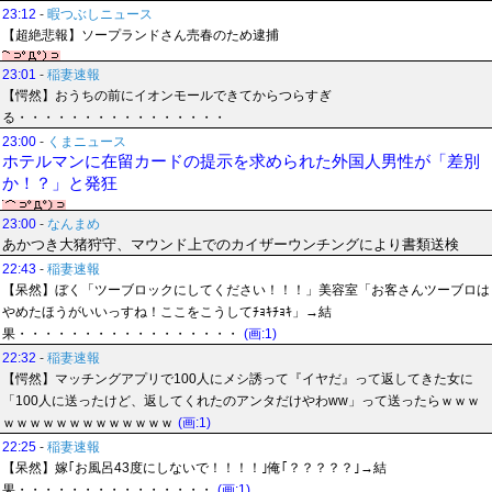
23:12
-
暇つぶしニュース
【超絶悲報】ソープランドさん売春のため逮捕
23:01
-
稲妻速報
【愕然】おうちの前にイオンモールできてからつらすぎ
る・・・・・・・・・・・・・・・・
23:00
-
くまニュース
ホテルマンに在留カードの提示を求められた外国人男性が「差別
か！？」と発狂
23:00
-
なんまめ
あかつき大猪狩守、マウンド上でのカイザーウンチングにより書類送検
22:43
-
稲妻速報
【呆然】ぼく「ツーブロックにしてください！！！」美容室「お客さんツーブロは
やめたほうがいいっすね！ここをこうしてﾁｮｷﾁｮｷ」→結
果・・・・・・・・・・・・・・・・・
(画:1)
22:32
-
稲妻速報
【愕然】マッチングアプリで100人にメシ誘って『イヤだ』って返してきた女に
「100人に送ったけど、返してくれたのアンタだけやわww」って送ったらｗｗｗ
ｗｗｗｗｗｗｗｗｗｗｗｗｗ
(画:1)
22:25
-
稲妻速報
【呆然】嫁｢お風呂43度にしないで！！！！｣俺｢？？？？？｣→結
果・・・・・・・・・・・・・・・
(画:1)