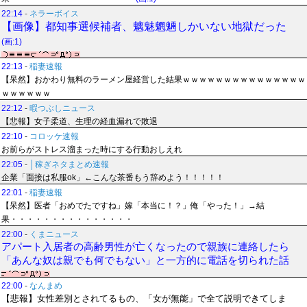
22:14
-
ネラーボイス
【画像】都知事選候補者、魑魅魍魎しかいない地獄だった
(画:1)
22:13
-
稲妻速報
【呆然】おかわり無料のラーメン屋経営した結果ｗｗｗｗｗｗｗｗｗｗｗｗｗｗｗ
ｗｗｗｗｗｗ
22:12
-
暇つぶしニュース
【悲報】女子柔道、生理の経血漏れで敗退
22:10
-
コロッケ速報
お前らがストレス溜まった時にする行動おしえれ
22:05
-
│稼ぎネタまとめ速報
企業「面接は私服ok」←こんな茶番もう辞めよう！！！！！
22:01
-
稲妻速報
【呆然】医者「おめでたですね」嫁「本当に！？」俺「やった！」→結
果・・・・・・・・・・・・・・・
22:00
-
くまニュース
アパート入居者の高齢男性が亡くなったので親族に連絡したら
「あんな奴は親でも何でもない」と一方的に電話を切られた話
22:00
-
なんまめ
【悲報】女性差別とされてるもの、「女が無能」で全て説明できてしま