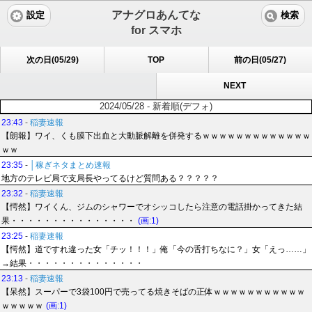
アナグロあんてな
設定
検索
for スマホ
次の日(05/29)
TOP
前の日(05/27)
NEXT
2024/05/28 - 新着順(デフォ)
23:43
-
稲妻速報
【朗報】ワイ、くも膜下出血と大動脈解離を併発するｗｗｗｗｗｗｗｗｗｗｗｗｗ
ｗｗ
23:35
-
│稼ぎネタまとめ速報
地方のテレビ局で支局長やってるけど質問ある？？？？？
23:32
-
稲妻速報
【愕然】ワイくん、ジムのシャワーでオシッコしたら注意の電話掛かってきた結
果・・・・・・・・・・・・・・・
(画:1)
23:25
-
稲妻速報
【愕然】道ですれ違った女「チッ！！！」俺「今の舌打ちなに？」女「えっ……」
→結果・・・・・・・・・・・・・・
23:13
-
稲妻速報
【呆然】スーパーで3袋100円で売ってる焼きそばの正体ｗｗｗｗｗｗｗｗｗｗｗ
ｗｗｗｗｗ
(画:1)