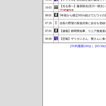
【光る君へ】藤原顕光(宮川一朗太)
10:03
09:01
5年前から積立NISA続けてたワイの
07:20
信長の野望の新規武将に自分を登録す
07:01
【速報】静岡県知事、リニア推進派
06:00
【悲報】ザリガニさん、蟹さんに食
[TOP(最新200)]
|
[05/30(