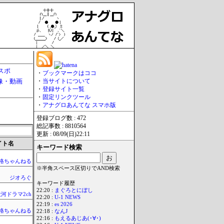
スポ
・
ブックマークはココ
像・動画
・
当サイトについて
・
登録サイト一覧
・
固定リンクツール
・
アナグロあんてな スマホ版
登録ブログ数 : 472
総記事数 : 8810564
更新 : 08/09(日)22:11
イト名
キーワード検索
格ちゃんねる
※半角スペース区切りでAND検索
ジオろぐ
キーワード履歴
22:20 :
まぐろとにぼし
河ドラマ2ch
22:20 :
U-1 NEWS
22:19 :
es 2026
格ちゃんねる
22:18 :
なんJ
22:16 :
もえるあじあ(･∀･)