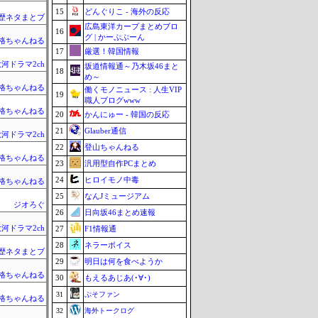
15
どんぐりこ - 海外の反応
歴ネタまとブ
広島東洋カープまとめブロ
16
グ | かーぷぶーん
格ちゃんねる
17
厳選！韓国情報
河ドラマ2ch
坂道情報通～乃木坂46まと
18
め～
格ちゃんねる
働くモノニュース : 人生VIP
19
職人ブログwww
格ちゃんねる
20
かんにゅー - 韓国の反応
21
Glauber通信
河ドラマ2ch
22
登山ちゃんねる
格ちゃんねる
23
汎用型自作PCまとめ
24
ヒロイモノ中毒
格ちゃんねる
25
なんJミュージアム
ジオろぐ
26
日向坂46まとめ速報
河ドラマ2ch
27
F1情報通
28
ネラーボイス
歴ネタまとブ
29
明日は何を食べようか
格ちゃんねる
30
もえるあじあ(･∀･)
31
ぷそファン
格ちゃんねる
32
海外トークログ