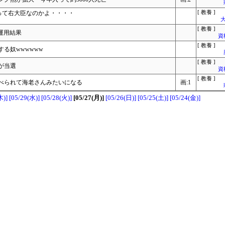
って右大臣なのかよ・・・・
[ 教養 ]
大
[ 教養 ]
運用結果
資
[ 教養 ]
る奴wwwwww
[ 教養 ]
が当選
資
[ 教養 ]
べられて海老さんみたいになる
画:1
木)]
[05/29(水)]
[05/28(火)]
[05/27(月)]
[05/26(日)]
[05/25(土)]
[05/24(金)]