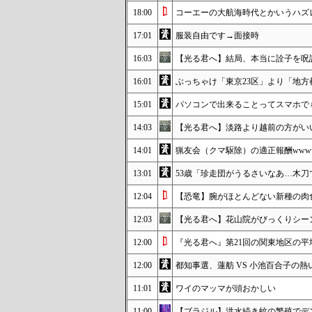
18:00
コーエーの大航海時代とかいうハズ
17:01
服装自由です→面接時
16:03
【光る君へ】結局、本当に詮子を呪
16:01
ぶっちゃけ「東京23区」より「地
15:01
パソコンで出来ることってスマホで
14:03
【光る君へ】淡路より越前の方がい
14:01
猟友会（クマ駆除）の適正報酬www
13:01
53歳「珍走団がうるさいなあ…木刀
12:04
【恐竜】腕がほとんどない新種の肉食
12:03
【光る君へ】花山院がびっくりシー
12:00
『光る君へ』第21回の関東地区の平均
12:00
都知事選、蓮舫 VS 小池百合子の熱
11:01
ワイのマッマが頭おかしい
11:00
【ブラジル】洪水続き蚊の繁殖でデン