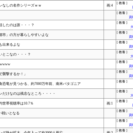
[ 教養 ]
レなしの名作シリーズｗｗ
画:4
[ 教養 ]
資
[ 教養 ]
詛したのは誰・・・？
大
[ 教養 ]
方都市」の方が暮らしやすいよな
資
[ 教養 ]
も出来るよな
資
[ 教養 ]
いとこなの・・・？
大
[ 教養 ]
wwww
資
[ 教養 ]
で襲撃するか！」
資
[ 教養 ]
恐竜が見つかる、約7000万年前、南米パタゴニア
[ 教養 ]
ンだけなのは残念なところ・・・・
大
[ 教養 ]
世帯視聴率は10.7％
画:1
[ 教養 ]
い戦いとなる
資
[ 教養 ]
資
[ 教養 ]
グ熱が拡大 今年入って約3000人死亡
画:2