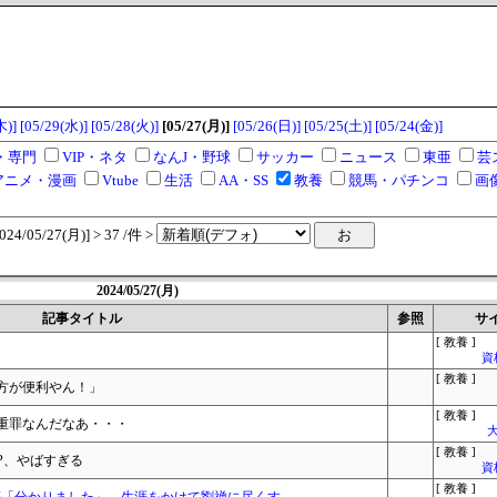
木)]
[05/29(水)]
[05/28(火)]
[05/27(月)]
[05/26(日)]
[05/25(土)]
[05/24(金)]
・専門
VIP・ネタ
なんJ・野球
サッカー
ニュース
東亜
芸
アニメ・漫画
Vtube
生活
AA・SS
教養
競馬・パチンコ
画
/05/27(月)] > 37 /件 >
2024/05/27(月)
記事タイトル
参照
サ
[ 教養 ]
資
[ 教養 ]
方が便利やん！」
[ 教養 ]
重罪なんだなあ・・・
大
[ 教養 ]
P、やばすぎる
資
[ 教養 ]