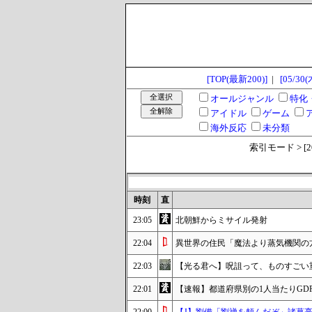
[TOP(最新200)]
|
[05/30(
オールジャンル
特化
アイドル
ゲーム
海外反応
未分類
索引モード > [2024
時刻
直
23:05
北朝鮮からミサイル発射
22:04
異世界の住民「魔法より蒸気機関の
22:03
【光る君へ】呪詛って、ものすごい
22:01
【速報】都道府県別の1人当たりGD