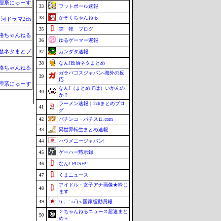
理系にゅーす
33
フットボール速報
33
かぞくちゃんねる
河ドラマ2ch
35
笑 韓 ブログ
格ちゃんねる
36
ゆるゲーマー遅報
歴ネタまとブ
37
カンダタ速報
38
なんJ政治ネタまとめ
格ちゃんねる
ガラパゴスジャパン-海外の反
39
応
理系にゅーす
なんJ（まとめては）いかんの
40
か？
ラーメン速報｜2chまとめブロ
41
グ
42
パチンコ・パチスロ.com
43
異世界転生まとめ速報
44
ハウメニージャパン!
45
ゲーハー黙示録
46
なんJ PUSH!!
47
くまニュース
アイドル・女子アナ画像★吟じ
48
ます
49
/)；｀ω´)＜国家総動員報
２ちゃんねるニュース超速まと
50
め＋