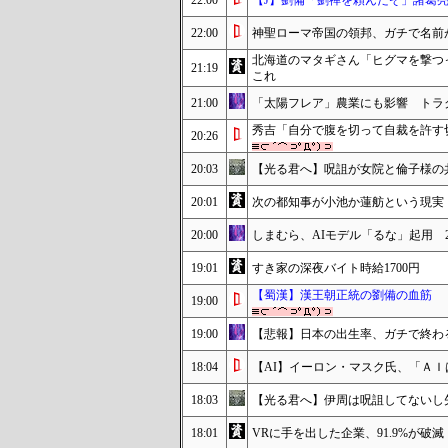
22:00
【J】劉備「劉禅を頼んだぞ」諸葛
22:00
神聖ローマ帝国の領邦、ガチで名前
北海道のマタギさん「ヒグマを撃つ
21:19
これ
21:00
「太陽フレア」農業にも影響 トラ
秀吉「自分で腹を切って自裁を許す
20:26
20:03
【光る君へ】呪詛が女院と倫子様の
20:01
次の都知事が小池か蓮舫という現実
20:00
しまむら、AIモデル「るな」起用 
19:01
すき家の深夜バイト時給1700円
【蜀漢】漢王朝正統の劉備の血筋
19:00
19:00
【悲報】日本の出生率、ガチで終わ
18:04
【AI】イーロン・マスク氏、「Ａ
18:03
【光る君へ】伊周は呪詛してないし
18:01
VRに手を出した企業、91.9%が破滅