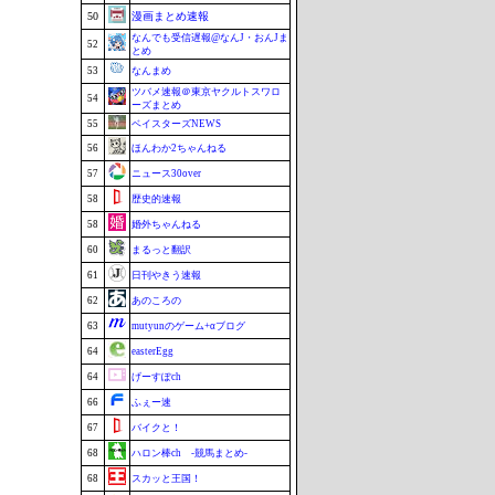
50
漫画まとめ速報
なんでも受信遅報@なんJ・おんJま
52
とめ
53
なんまめ
ツバメ速報＠東京ヤクルトスワロ
54
ーズまとめ
55
ベイスターズNEWS
56
ほんわか2ちゃんねる
57
ニュース30over
58
歴史的速報
58
婚外ちゃんねる
60
まるっと翻訳
61
日刊やきう速報
62
あのころの
63
mutyunのゲーム+αブログ
64
easterEgg
64
げーすぽch
66
ふぇー速
67
バイクと！
68
ハロン棒ch -競馬まとめ-
68
スカッと王国！