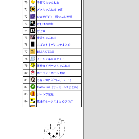
70
子育てちゃんねる
71
ぎあちゃんねる（仮）
72
ひま速(°∀°) -暇つぶし速報-
73
けおけお速報
74
げぇ速
75
黄昏ちゃんねる
76
もばます｜デレステまとめ
77
BREAK TIME
78
Ｚチャンネル＠ＶＩＰ
79
阪神タイガースちゃんねる
80
ポーランドボール 翻訳
81
もきゅ速(*´ω`*)人(´･ェ･｀)
82
footballnet【サッカー5chまとめ】
83
ジャンプ速報
84
鷹速@ホークスまとめブログ
85
カルチョまとめブログ
86
セクシーテレビジョン
87
チゲ速
87
VTuberNews
87
まなにゅ～