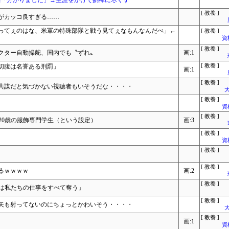
亮「分かりました」→生涯をかけて劉禅に尽くす
[ 教養 ]
がカッコ良すぎる……
ってぇのはな、米軍の特殊部隊と戦う見てぇなもんなんだべ」←
[ 教養 ]
資
[ 教養 ]
クター自動操舵、国内でも〝ずれ〟
画:1
切腹は名誉ある刑罰」
[ 教養 ]
画:1
[ 教養 ]
共謀だと気づかない視聴者もいそうだな・・・・
大
[ 教養 ]
資
[ 教養 ]
20歳の服飾専門学生（という設定）
画:3
[ 教養 ]
資
[ 教養 ]
[ 教養 ]
るｗｗｗｗ
画:2
[ 教養 ]
Ｉは私たちの仕事をすべて奪う」
[ 教養 ]
矢も射ってないのにちょっとかわいそう・・・・
大
[ 教養 ]
画:1
資