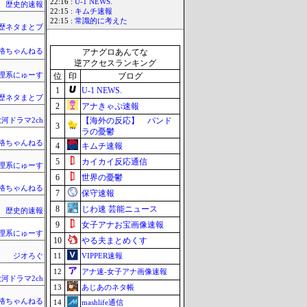
22:16 :
U-1 NEWS.
歴史的速報
22:15 :
キムチ速報
22:15 :
常識的に考えた
歴ネタまとブ
格ちゃんねる
アナグロあんてな
逆アクセスランキング
理系にゅーす
位
印
ブログ
1
U-1 NEWS.
歴ネタまとブ
2
アナきゃぷ速報
【海外の反応】 パンド
河ドラマ2ch
3
ラの憂鬱
格ちゃんねる
4
キムチ速報
5
カイカイ反応通信
理系にゅーす
6
世界の憂鬱
格ちゃんねる
7
保守速報
8
じわ速 芸能ニュース
歴史的速報
9
女子アナお宝画像速報
理系にゅーす
10
やる夫まとめくす
11
VIPPER速報
ジオろぐ
12
アナ速‐女子アナ画像速報
河ドラマ2ch
13
あじあのネタ帳
格ちゃんねる
14
mashlife通信