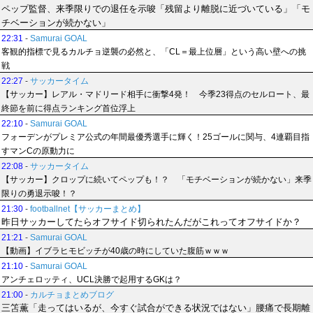
ペップ監督、来季限りでの退任を示唆「残留より離脱に近づいている」「モ
チベーションが続かない」
22:31
-
Samurai GOAL
客観的指標で見るカルチョ逆襲の必然と、「CL＝最上位層」という高い壁への挑
戦
22:27
-
サッカータイム
【サッカー】レアル・マドリード相手に衝撃4発！ 今季23得点のセルロート、最
終節を前に得点ランキング首位浮上
22:10
-
Samurai GOAL
フォーデンがプレミア公式の年間最優秀選手に輝く！25ゴールに関与、4連覇目指
すマンCの原動力に
22:08
-
サッカータイム
【サッカー】クロップに続いてペップも！？ 「モチベーションが続かない」来季
限りの勇退示唆！？
21:30
-
footballnet【サッカーまとめ】
昨日サッカーしてたらオフサイド切られたんだがこれってオフサイドか？
21:21
-
Samurai GOAL
【動画】イブラヒモビッチが40歳の時にしていた腹筋ｗｗｗ
21:10
-
Samurai GOAL
アンチェロッティ、UCL決勝で起用するGKは？
21:00
-
カルチョまとめブログ
三笘薫「走ってはいるが、今すぐ試合ができる状況ではない」腰痛で長期離