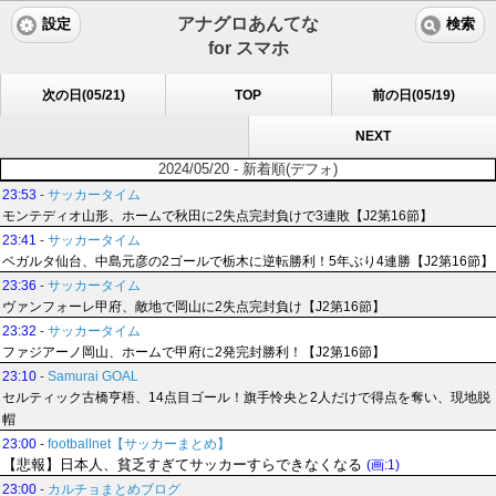
アナグロあんてな
設定
検索
for スマホ
次の日(05/21)
TOP
前の日(05/19)
NEXT
2024/05/20 - 新着順(デフォ)
23:53
-
サッカータイム
モンテディオ山形、ホームで秋田に2失点完封負けで3連敗【J2第16節】
23:41
-
サッカータイム
ベガルタ仙台、中島元彦の2ゴールで栃木に逆転勝利！5年ぶり4連勝【J2第16節】
23:36
-
サッカータイム
ヴァンフォーレ甲府、敵地で岡山に2失点完封負け【J2第16節】
23:32
-
サッカータイム
ファジアーノ岡山、ホームで甲府に2発完封勝利！【J2第16節】
23:10
-
Samurai GOAL
セルティック古橋亨梧、14点目ゴール！旗手怜央と2人だけで得点を奪い、現地脱
帽
23:00
-
footballnet【サッカーまとめ】
【悲報】日本人、貧乏すぎてサッカーすらできなくなる
(画:1)
23:00
-
カルチョまとめブログ