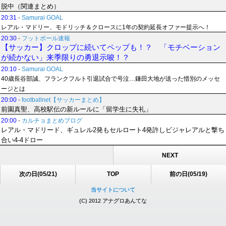
脱中（関連まとめ）
20:31
-
Samurai GOAL
レアル・マドリー、モドリッチ＆クロースに1年の契約延長オファー提示へ！
20:30
-
フットボール速報
【サッカー】クロップに続いてペップも！？ 「モチベーション
が続かない」来季限りの勇退示唆！？
20:10
-
Samurai GOAL
40歳長谷部誠、フランクフルト引退試合で号泣…鎌田大地が送った惜別のメッセ
ージとは
20:00
-
footballnet【サッカーまとめ】
前園真聖、高校駅伝の新ルールに「留学生に失礼」
20:00
-
カルチョまとめブログ
レアル・マドリード、ギュレル2発もセルロート4発許しビジャレアルと撃ち
合い4-4ドロー
NEXT
次の日(05/21)
TOP
前の日(05/19)
当サイトについて
(C) 2012 アナグロあんてな