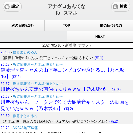
アナグロあんてな
設定
検索
for スマホ
次の日(05/19)
TOP
前の日(05/17)
NEXT
2024/05/18 - 新着順(デフォ)
23:30
-
僕青まとめるん
【僕青】僕青の前であの発言とジェスチャーは許されない
(画:1)
23:17
-
坂道情報通～乃木坂46まとめ～
伊藤理々杏ちゃんの山下卒コンブログが泣ける…【乃木坂
46】
(画:3)
22:37
-
坂道情報通～乃木坂46まとめ～
川﨑桜ちゃん安定の画伯っぷりｗｗｗ【乃木坂46】
(画:2)
21:37
-
坂道情報通～乃木坂46まとめ～
川﨑桜ちゃん、ブータンで泣く大島璃音キャスターの動画を
見ていたｗｗｗ【乃木坂46】
(画:2)
21:30
-
僕青まとめるん
【乃木坂46】最近の金川紗耶のビジュアルが確実にランキング上位
(画:2)
21:21
-
AKB48地下速報