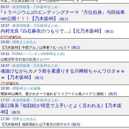
今度こそ正真正銘のずっきーの谷間ｷﾀ━━━━(ﾟ∀ﾟ)━━━━!!
20:37
-
坂道情報通～乃木坂46まとめ～
｢トラペジウム｣のエンディングテーマ『方位自身』与田祐希
ver公開！！！【乃木坂46】
(画:1)
19:37
-
坂道情報通～乃木坂46まとめ～
内村光良 ｢白石麻衣のつもりで…｣【元乃木坂46】
(画:1)
19:30
-
僕青まとめるん
【乃木坂46】中西アルノは華奢？むっちり？
(画:2)
19:11
-
ROMれ！ペンギン(AKB48まとめ)
山根涼羽 壮行会の出演メンバー
18:37
-
坂道情報通～乃木坂46まとめ～
魂抜けながらカメラ前を素通りする川﨑桜ちゃんワロタｗｗ
ｗ【乃木坂46】
(画:1)
18:30
-
櫻坂46まとめ速報
櫻坂46山﨑天、愛されオーラ溢れる“トイプードル風メイク”に挑戦！
(画:5)
17:37
-
坂道情報通～乃木坂46まとめ～
阪口珠美 ｢似顔絵が得意で上手いとよく言われる｣【乃木坂
46】
(画:5)
17:30
-
僕青まとめるん
【乃木坂46】池田瑛紗と山下美月の目ヂカラ
(画:5)