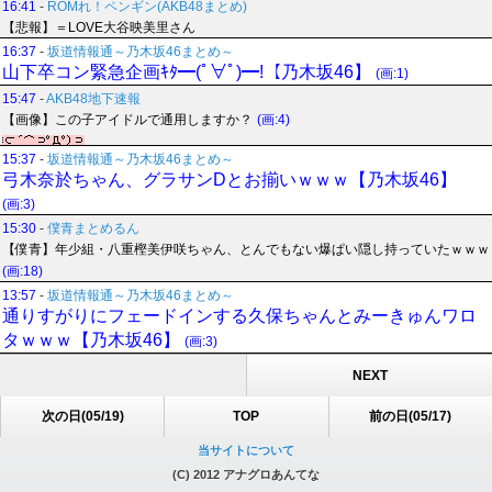
16:41
-
ROMれ！ペンギン(AKB48まとめ)
【悲報】＝LOVE大谷映美里さん
16:37
-
坂道情報通～乃木坂46まとめ～
山下卒コン緊急企画ｷﾀ━(ﾟ∀ﾟ)━!【乃木坂46】
(画:1)
15:47
-
AKB48地下速報
【画像】この子アイドルで通用しますか？
(画:4)
15:37
-
坂道情報通～乃木坂46まとめ～
弓木奈於ちゃん、グラサンDとお揃いｗｗｗ【乃木坂46】
(画:3)
15:30
-
僕青まとめるん
【僕青】年少組・八重樫美伊咲ちゃん、とんでもない爆ぱい隠し持っていたｗｗｗ
(画:18)
13:57
-
坂道情報通～乃木坂46まとめ～
通りすがりにフェードインする久保ちゃんとみーきゅんワロ
タｗｗｗ【乃木坂46】
(画:3)
NEXT
次の日(05/19)
TOP
前の日(05/17)
当サイトについて
(C) 2012 アナグロあんてな