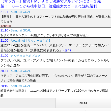
【サッカー】横浜ＦＭ、ＡＣＬ決勝でアルアインに２ー１先
勝！ ０―１から植中朝日、渡辺皓太のゴールで逆転勝利
21:21
-
Samurai GOAL
【悲報】「日本人選手のトロフィーリフト前に映像が切り替わる問題」が発見され
てしまう…
21:10
-
Samurai GOAL
相次ぐスキャンダル…今度は“ぐりぐりキスおじさん”の映像が流出
21:00
-
footballnet【サッカーまとめ】
遂にPSG退団を発表…エンバペ、来夏レアル・マドリーにフリーで加入へ！
著名記者が報道「CL決勝後に発表される」
(画:1)
21:00
-
カルチョまとめブログ
ブラジル代表、コパ・アメリカに向けメンバー発表！カゼミロやリシャルリ
ソンらが選外
20:31
-
Samurai GOAL
マテウス・ジェズス再生計画が完了。「もったいない」選手が「J2のフェノーメ
ノ」に完全覚醒できた理由
20:10
-
Samurai GOAL
町田浩樹が決勝点！ ユニオンSGはアントワープ下して110年ぶりのカップ戦制
覇
NEXT