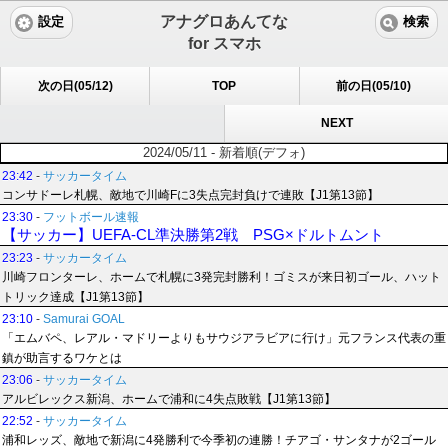
アナグロあんてな
設定
検索
for スマホ
次の日(05/12)
TOP
前の日(05/10)
NEXT
2024/05/11 - 新着順(デフォ)
23:42
-
サッカータイム
コンサドーレ札幌、敵地で川崎Fに3失点完封負けで連敗【J1第13節】
23:30
-
フットボール速報
【サッカー】UEFA-CL準決勝第2戦 PSG×ドルトムント
23:23
-
サッカータイム
川崎フロンターレ、ホームで札幌に3発完封勝利！ゴミスが来日初ゴール、ハット
トリック達成【J1第13節】
23:10
-
Samurai GOAL
「エムバペ、レアル・マドリーよりもサウジアラビアに行け」元フランス代表の重
鎮が助言するワケとは
23:06
-
サッカータイム
アルビレックス新潟、ホームで浦和に4失点敗戦【J1第13節】
22:52
-
サッカータイム
浦和レッズ、敵地で新潟に4発勝利で今季初の連勝！チアゴ・サンタナが2ゴール