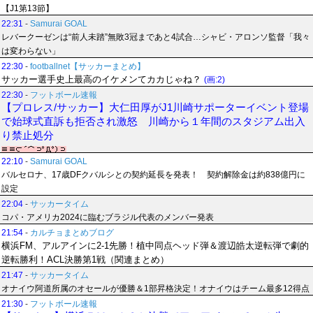
【J1第13節】
22:31
-
Samurai GOAL
レバークーゼンは“前人未踏”無敗3冠まであと4試合…シャビ・アロンソ監督「我々
は変わらない」
22:30
-
footballnet【サッカーまとめ】
サッカー選手史上最高のイケメンてカカじゃね？
(画:2)
22:30
-
フットボール速報
【プロレス/サッカー】大仁田厚がJ1川崎サポーターイベント登場
で始球式直訴も拒否され激怒 川崎から１年間のスタジアム出入
り禁止処分
22:10
-
Samurai GOAL
バルセロナ、17歳DFクバルシとの契約延長を発表！ 契約解除金は約838億円に
設定
22:04
-
サッカータイム
コパ・アメリカ2024に臨むブラジル代表のメンバー発表
21:54
-
カルチョまとめブログ
横浜FM、アルアインに2-1先勝！植中同点ヘッド弾＆渡辺皓太逆転弾で劇的
逆転勝利！ACL決勝第1戦（関連まとめ）
21:47
-
サッカータイム
オナイウ阿道所属のオセールが優勝＆1部昇格決定！オナイウはチーム最多12得点
21:30
-
フットボール速報