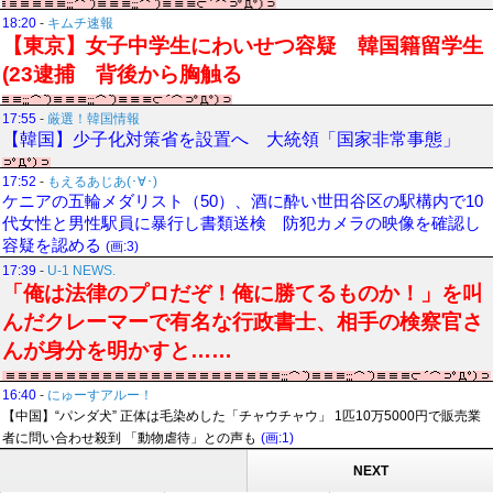
18:20
-
キムチ速報
【東京】女子中学生にわいせつ容疑 韓国籍留学生
(23逮捕 背後から胸触る
17:55
-
厳選！韓国情報
【韓国】少子化対策省を設置へ 大統領「国家非常事態」
17:52
-
もえるあじあ(･∀･)
ケニアの五輪メダリスト（50）、酒に酔い世田谷区の駅構内で10
代女性と男性駅員に暴行し書類送検 防犯カメラの映像を確認し
容疑を認める
(画:3)
17:39
-
U-1 NEWS.
「俺は法律のプロだぞ！俺に勝てるものか！」を叫
んだクレーマーで有名な行政書士、相手の検察官さ
んが身分を明かすと……
16:40
-
にゅーすアルー！
【中国】“パンダ犬” 正体は毛染めした「チャウチャウ」 1匹10万5000円で販売業
者に問い合わせ殺到 「動物虐待」との声も
(画:1)
NEXT