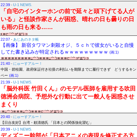
22:39
-
U-1 NEWS.
「自宅のインターホンの前で延々と頭下げてる人が
いる」と怪談作家さんが困惑、晴れの日も曇りの日
も雨の日も来る……
22:07
-
あじあのネタ帳
【画像】 新宿タワマン刺殺オジ、５ｃｈで彼女がいると自慢
してた書き込みが特定されるｗｗｗｗｗｗｗｗｗ
(画:1)
21:40
-
にゅーすアルー！
中国・碧桂園、政府保証付き社債の利払いを期限までに履行できず どうするキン
ペー
(画:1)
21:39
-
U-1 NEWS.
「脳外科医 竹田くん」のモデル医師を雇用する吹田
徳洲会病院、予想外な行動に出て一般人を困惑させ
まくり
20:40
-
にゅーすアルー！
【日台友好】台湾・頼清徳氏 「日本との関係強化望む」
20:39
-
U-1 NEWS.
ディズニー幹部が「日本アニメの表現を修正する方