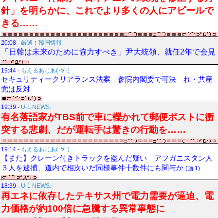
針」を明らかに、これでより多くの人にアピールで
きる……
20:08
-
厳選！韓国情報
「日韓は未来のために協力すべき」尹大統領、就任2年で会見
19:44
-
もえるあじあ(･∀･)
セキュリティークリアランス法案 参院内閣委で可決 れ・共産
党は反対
19:39
-
U-1 NEWS.
有名落語家がTBS前で車に轢かれて郵便ポストに衝
突する悲劇、だが運転手は驚きの行動を……
19:14
-
もえるあじあ(･∀･)
【また】クレーン付きトラックを盗んだ疑い アフガニスタン人
３人を逮捕、道内で相次いだ同様事件十数件にも関与か
(画:1)
18:39
-
U-1 NEWS.
再エネに依存したテキサス州で電力需要が逼迫、電
力価格が約100倍に急騰する異常事態に