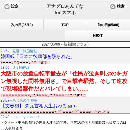
アナグロあんてな
設定
検索
for スマホ
次の日(05/10)
TOP
前の日(05/08)
NEXT
2024/05/09 - 新着順(デフォ)
23:52
-
厳選！韓国情報
韓国紙「日本に後頭部を殴られた」
23:09
-
U-1 NEWS.
大阪市の放置自転車撤去が「住民が泣き叫ぶのをガ
ン無視した問答無用さ」で目撃者騒然、そして速攻
で現場猫案件だとバレてしまい……
23:07
-
あじあのネタ帳
【文春砲】 森元首相人生おわる
(画:1)
22:40
-
にゅーすアルー！
ドクター・中松氏創設の世界天才会議開幕、世界16の国と地域参加も目立つのは
80人参加台湾