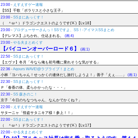
23:00
-
えすえすゲー速報
【SS】千歌「ポラリスと小さな王子」
23:00
-
SSまにあっくす！
（ ＾ω＾）ドラゴンクエストのようです('A`)【Lv.18】
23:00
-
プロデューサーさんっ！SSですよ、SS！-アイマスSSまとめ
【デレマス】ぷちかれ、仕込まれる。
(画:4)
23:00
-
やる夫まとめくす
【バイコーンオーバーロード６】
(画:1)
22:50
-
SSまにあっくす！
【エヴァ】冬月「今なら俺も初号機に乗れそうな気がする」
22:36
-
Aqours WAVE!@ラブライブ！まとめ
小林「ヨハちゃん！せっかくの連休だし旅行しようよ！」善子「えぇ……」
(画:1)
22:30
-
SSまにあっくす！
Ｐ「春香の体、柔らかかったな・・・」
22:30
-
SS 森きのこ！
京子「今日のちなつちゃん、なんかでかくね？」
22:00
-
えすえすゲー速報
サターニャ「怪盗サタニキア様！参上！！」
22:00
-
SSまにあっくす！
（ ＾ω＾）ドラゴンクエストのようです('A`)【Lv.17】
22:00
-
やる夫まとめくす