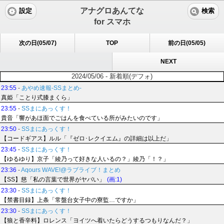
アナグロあんてな
設定
検索
for スマホ
次の日(05/07)
TOP
前の日(05/05)
NEXT
2024/05/06 - 新着順(デフォ)
23:55
-
あやめ速報-SSまとめ-
真姫「ことり式膝まくら」
23:55
-
SSまにあっくす！
貴音「響があほ面でごはんを食べている所がみたいのです」
23:50
-
SSまにあっくす！
【コードギアス】ルル「『ゼロ･レクイエム』の詳細は以上だ」
23:45
-
SSまにあっくす！
【ゆるゆり】京子「綾乃って好きな人いるの？」綾乃「！？」
23:36
-
Aqours WAVE!@ラブライブ！まとめ
【SS】慈「私の言葉で世界がヤバい」
(画:1)
23:30
-
SSまにあっくす！
【禁書目録】上条「常盤台女子中の寮監…ですか」
23:30
-
SSまにあっくす！
【狼と香辛料】ロレンス「ヨイツへ着いたらどうするつもりなんだ？」