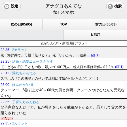
アナグロあんてな
設定
検索
for スマホ
次の日(05/05)
TOP
前の日(05/03)
NEXT
2024/05/04 - 新着順(デフォ)
23:35
-
2カラット
俺「海鮮丼で」母親「足りる？」 俺「いいから」→結果…
(画:1)
23:25
-
結婚・恋愛ニュースぷらす
【こどもの日】子どもの数、最少の1401万人 総人口比率は最低の11.3％
(画:1)
23:12
-
浮気ちゃんねる
スマホの『この機能』のせいで旦那に浮気がバレたんだけど！！
23:00
-
ほんわかMkⅡ
クレーマー、8割以上が40～60代の男と判明 クレームつけるなんて元気な
んやな
22:35
-
子育てちゃんねる
父子家庭なんだけど、私が悪さをしたり成績が下がると、罰として父の尻を
蹴らされていた
22:35
-
2カラット