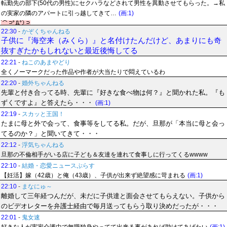
転勤先の部下(50代の男性)にセクハラなどされて男性を異動させてもらった。→私
の実家の隣のアパートに引っ越してきて…
(画:1)
22:30
-
かぞくちゃんねる
子供に『海空来（みくら）』と名付けたんだけど、あまりにも奇
抜すぎたかもしれないと最近後悔してる
22:21
-
ねこのあまやどり
全くノーマークだった作品や作者が大当たりで悶えているわ
22:20
-
婚外ちゃんねる
先輩と付き合ってる時、先輩に『好きな食べ物は何？』と聞かれた私。『も
ずくですよ』と答えたら・・・
(画:1)
22:19
-
スカッと王国！
たまに母と外で会って、食事等をしてる私。だが、旦那が「本当に母と会っ
てるのか？」と聞いてきて・・・
22:12
-
浮気ちゃんねる
旦那の不倫相手がいる店に子ども＆友達を連れて食事しに行ってくるwwww
22:10
-
結婚・恋愛ニュースぷらす
【妊活】嫁（42歳）と俺（43歳）、子供が出来ず絶望感に苛まれる
(画:1)
22:10
-
まなにゅ～
離婚して三年経つんだが、未だに子供達と面会させてもらえない。子供から
のビデオレターを弁護士経由で毎月送ってもらう取り決めだったが・・・
22:01
-
鬼女速