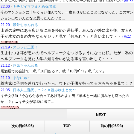
好きな人が実家介護中で無職独身やってて出来る事があれば助けてあげたい
(画:1)
22:00
-
キチガイママまとめ保管庫
今のマンションに十年くらい住んでて、一度もＧが出たことはなかった。このマン
ション出ないんだなと思ったんだけど…
21:20
-
婚外ちゃんねる
山道の途中にある広い所に車を停めた運転手。みんなが外に出た後、友人A
子が木立の奥の方をなんかジッと見て「何あれ？」と言い出して・・
(画:1)
21:19
-
スカッと王国！
生まれつき耳が悪いのでヘルプマークをつけるようになった私。だが、私の
ヘルプマークを見た大学の知り合いがある事を言い出して・・・
21:12
-
浮気ちゃんねる
居酒屋での会計で…私「10円ある？」彼『10円ﾎﾟｲｯ』私「え？」
21:10
-
まなにゅ～
義実家に子供を連れて行ったら、ウトが子供が持ってるおもちゃを見て！？
21:05
-
日本人＿難民。〜2ｃｈ読み物まとめ〜
キチ女(35)『今なら付き合ってあげるわよ』男『羊水と一緒に脳みそも腐ったの
か！？』→キチ女が暴挙に出て…
NEXT
次の日(05/05)
TOP
前の日(05/03)