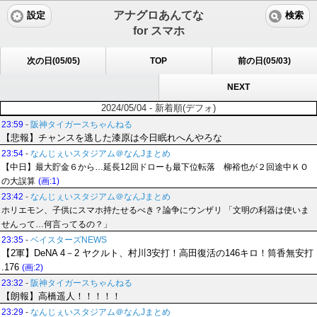
アナグロあんてな
設定
検索
for スマホ
次の日(05/05)
TOP
前の日(05/03)
NEXT
2024/05/04 - 新着順(デフォ)
23:59
-
阪神タイガースちゃんねる
【悲報】チャンスを逃した漆原は今日眠れへんやろな
23:54
-
なんじぇいスタジアム＠なんJまとめ
【中日】最大貯金６から…延長12回ドローも最下位転落 柳裕也が２回途中ＫＯ
の大誤算
(画:1)
23:42
-
なんじぇいスタジアム＠なんJまとめ
ホリエモン、子供にスマホ持たせるべき？論争にウンザリ 「文明の利器は使いま
せんって…何言ってるの？」
23:35
-
ベイスターズNEWS
【2軍】DeNA 4－2 ヤクルト、村川3安打！高田復活の146キロ！筒香無安打
.176
(画:2)
23:32
-
阪神タイガースちゃんねる
【朗報】高橋遥人！！！！！
23:29
-
なんじぇいスタジアム＠なんJまとめ