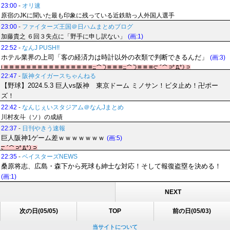
23:00
-
オリ速
原宿のJKに聞いた最も印象に残っている近鉄助っ人外国人選手
23:00
-
ファイターズ王国＠日ハムまとめブログ
加藤貴之 ６回３失点に「野手に申し訳ない」
(画:1)
22:52
-
なんJ PUSH!!
ホテル業界の上司「客の経済力は時計以外の衣類で判断できるんだ」
(画:3)
22:47
-
阪神タイガースちゃんねる
【野球】2024.5.3 巨人vs阪神 東京ドーム ミノサン！ビタ止め！卍ポー
ズ！
22:42
-
なんじぇいスタジアム＠なんJまとめ
川村友斗（ソ）の成績
22:37
-
日刊やきう速報
巨人阪神1ゲーム差ｗｗｗｗｗｗｗ
(画:5)
22:35
-
ベイスターズNEWS
桑原将志、広島・森下から死球も紳士な対応！そして報復盗塁を決める！
(画:1)
NEXT
次の日(05/05)
TOP
前の日(05/03)
当サイトについて