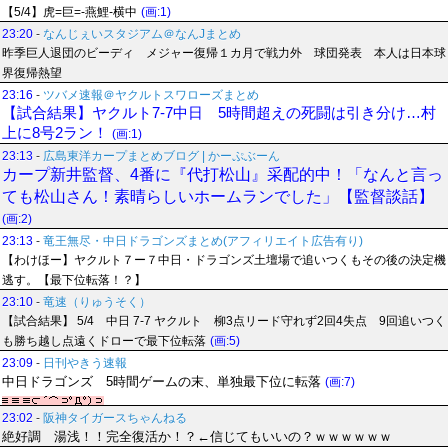
【5/4】虎=巨=-燕鯉-横中
(画:1)
23:20
-
なんじぇいスタジアム＠なんJまとめ
昨季巨人退団のビーディ メジャー復帰１カ月で戦力外 球団発表 本人は日本球
界復帰熱望
23:16
-
ツバメ速報＠ヤクルトスワローズまとめ
【試合結果】ヤクルト7-7中日 5時間超えの死闘は引き分け…村
上に8号2ラン！
(画:1)
23:13
-
広島東洋カープまとめブログ | かーぷぶーん
カープ新井監督、4番に『代打松山』采配的中！「なんと言っ
ても松山さん！素晴らしいホームランでした」【監督談話】
(画:2)
23:13
-
竜王無尽・中日ドラゴンズまとめ(アフィリエイト広告有り)
【わけほー】ヤクルト７ー７中日・ドラゴンズ土壇場で追いつくもその後の決定機
逃す。【最下位転落！？】
23:10
-
竜速（りゅうそく）
【試合結果】 5/4 中日 7-7 ヤクルト 柳3点リード守れず2回4失点 9回追いつく
も勝ち越し点遠くドローで最下位転落
(画:5)
23:09
-
日刊やきう速報
中日ドラゴンズ 5時間ゲームの末、単独最下位に転落
(画:7)
23:02
-
阪神タイガースちゃんねる
絶好調 湯浅！！完全復活か！？←信じてもいいの？ｗｗｗｗｗｗ