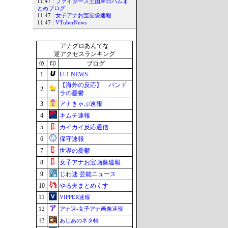
11:47 :
ファイターズ王国＠日ハムま
とめブログ
11:47 :
女子アナお宝画像速報
11:47 :
VTuberNews
アナグロあんてな
逆アクセスランキング
位
印
ブログ
1
U-1 NEWS.
【海外の反応】 パンド
2
ラの憂鬱
3
アナきゃぷ速報
4
キムチ速報
5
カイカイ反応通信
6
保守速報
7
世界の憂鬱
8
女子アナお宝画像速報
9
じわ速 芸能ニュース
10
やる夫まとめくす
11
VIPPER速報
12
アナ速‐女子アナ画像速報
13
あじあのネタ帳