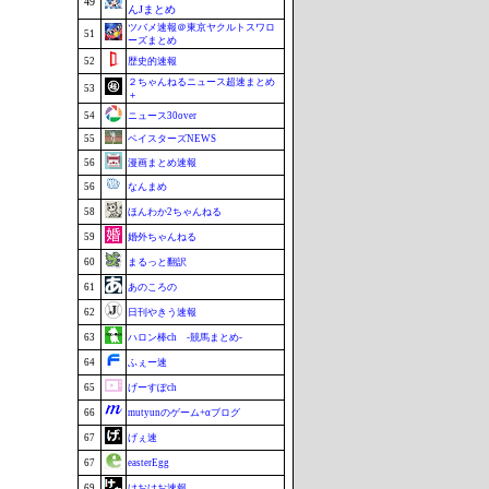
49
んJまとめ
ツバメ速報＠東京ヤクルトスワロ
51
ーズまとめ
52
歴史的速報
２ちゃんねるニュース超速まとめ
53
＋
54
ニュース30over
55
ベイスターズNEWS
56
漫画まとめ速報
56
なんまめ
58
ほんわか2ちゃんねる
59
婚外ちゃんねる
60
まるっと翻訳
61
あのころの
62
日刊やきう速報
63
ハロン棒ch -競馬まとめ-
64
ふぇー速
65
げーすぽch
66
mutyunのゲーム+αブログ
67
げぇ速
67
easterEgg
69
けおけお速報