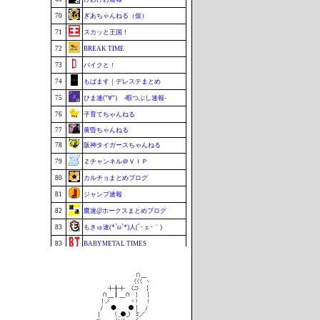
70
ぎあちゃんねる（仮）
71
スカッと王国！
72
BREAK TIME
73
バイクと！
74
もばます｜デレステまとめ
75
ひま速(°∀°) -暇つぶし速報-
76
子育てちゃんねる
77
黄昏ちゃんねる
78
阪神タイガースちゃんねる
79
Ｚチャンネル＠ＶＩＰ
80
カルチョまとめブログ
81
ジャンプ速報
82
鷹速@ホークスまとめブログ
83
もきゅ速(*´ω`*)人(´･ェ･｀)
83
BABYMETAL TIMES
83
footballnet【サッカー5chまとめ】
86
ポーランドボール 翻訳
87
VTuberNews
88
チゲ速