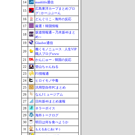
14
mashlife通信
広島東洋カープまとめブロ
15
グ | かーぷぶーん
16
どんぐりこ - 海外の反応
17
厳選！韓国情報
坂道情報通～乃木坂46まと
18
め～
19
Glauber通信
働くモノニュース : 人生VIP
20
職人ブログwww
21
かんにゅー - 韓国の反応
22
登山ちゃんねる
23
F1情報通
24
ヒロイモノ中毒
25
汎用型自作PCまとめ
26
なんJミュージアム
27
日向坂46まとめ速報
28
ネラーボイス
29
海外トークログ
30
明日は何を食べようか
31
もえるあじあ(･∀･)