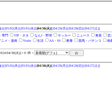
金)]
[05/02(木)]
[05/01(水)]
[04/30(火)]
[04/29(月)]
[04/28(日)]
[04/27(土)]
・専門
VIP・ネタ
なんJ・野球
サッカー
ニュース
東亜
芸
アニメ・漫画
Vtube
生活
AA・SS
教養
競馬・パチンコ
画
4/04/30(火)] > 0 /件 >
金)]
[05/02(木)]
[05/01(水)]
[04/30(火)]
[04/29(月)]
[04/28(日)]
[04/27(土)]