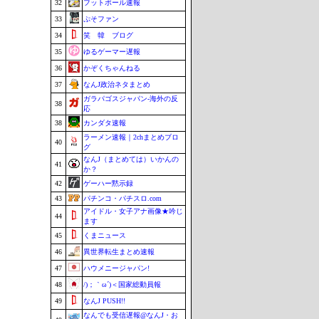
32
フットボール速報
33
ぷそファン
34
笑 韓 ブログ
35
ゆるゲーマー遅報
36
かぞくちゃんねる
37
なんJ政治ネタまとめ
ガラパゴスジャパン-海外の反
38
応
38
カンダタ速報
ラーメン速報｜2chまとめブロ
40
グ
なんJ（まとめては）いかんの
41
か？
42
ゲーハー黙示録
43
パチンコ・パチスロ.com
アイドル・女子アナ画像★吟じ
44
ます
45
くまニュース
46
異世界転生まとめ速報
47
ハウメニージャパン!
48
/)；｀ω´)＜国家総動員報
49
なんJ PUSH!!
なんでも受信遅報@なんJ・お