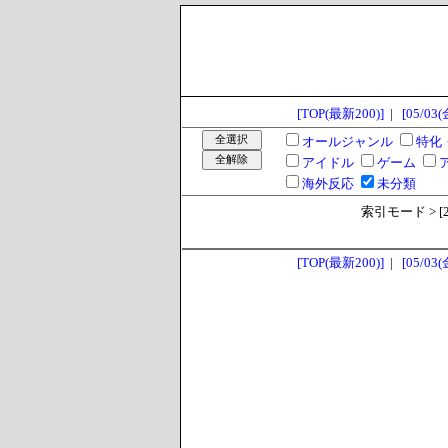
[TOP(最新200)]
|
[05/03(
オールジャンル
特化
アイドル
ゲーム
海外反応
未分類
索引モード > [202
[TOP(最新200)]
|
[05/03(