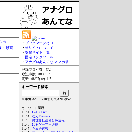
スポ
・
ブックマークはココ
像・動画
・
当サイトについて
・
登録サイト一覧
・
固定リンクツール
・
アナグロあんてな スマホ版
登録ブログ数 : 472
総記事数 : 8805514
更新 : 08/07(金)11:51
キーワード検索
※半角スペース区切りでAND検索
キーワード履歴
11:51 :
U-1 NEWS.
11:51 :
なんJGamers
11:50 :
異世界転生まとめ速報
11:48 :
ゆるゲーマー遅報
11:47 :
キムチ速報