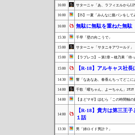
16:00
サターニャ「あ、ラフィエルからLI
16:00
【IS】一夏「みんなに腹パンをして
無駄に無駄を重ねた無駄
16:00
15:30
千早「壁の向こうで」
15:00
サターニャ「サタニキアワールド」
15:00
【ラブレコ】～第1章～穂乃果「待
【R-18】アルキャス社
15:00
14:30
響「なあなあ、春香んちってどこに
14:00
千歌「曜ちゃん、よーちゃん」ﾕｻﾕｻ
14:00
【まどマギ】ほむら「この時間軸の
【R-18】貴方は第三王
14:00
１話
13:30
男「姉ロイド男計？」