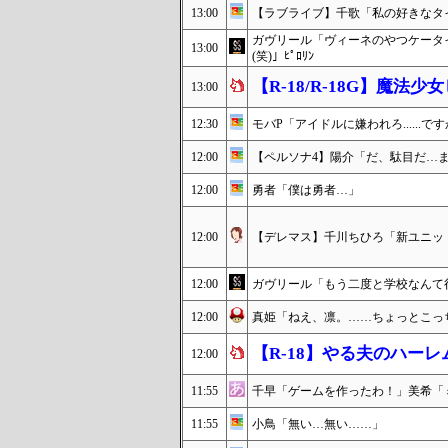
13:00
【ラブライブ】千歌「私の好きなタ
ガヴリール「ヴィーネのやつケータ
13:00
(笑)」ﾋﾟﾛﾘﾝ
【R-18/R-18G】魔
13:00
12:30
モバP「アイドルに嫌われろ......で
12:00
【ペルソナ4】陽介「だ、駄目だ…
12:00
勇者「僕は勇者…」
12:00
【デレマス】千川ちひろ「新ユニッ
12:00
ガヴリール「もう二度と学校なんて
12:00
真姫「ねえ、凛。……ちょっとこっ
【R-18】やる夫のハー
12:00
11:55
千早「ゲームを作ったわ！」美希「
11:55
小鳥「無い…無い……」