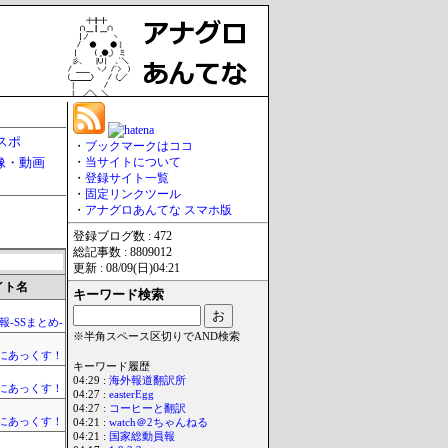
スポ
・
ブックマークはココ
像・動画
・
当サイトについて
・
登録サイト一覧
・
固定リンクツール
・
アナグロあんてな スマホ版
登録ブログ数 : 472
総記事数 : 8809012
更新 : 08/09(日)04:21
イト名
キーワード検索
-SSまとめ-
※半角スペース区切りでAND検索
まにあっくす！
キーワード履歴
04:29 :
海外報道翻訳所
まにあっくす！
04:27 :
easterEgg
04:27 :
コーヒーと翻訳
まにあっくす！
04:21 :
watch＠2ちゃんねる
04:21 :
国家総動員報