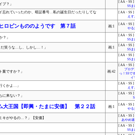
[ AA・SS ]
イプ？」
SS
イ忘れていったのか、暗証番号…私の誕生日だったりしてな
[ AA・SS ]
えす
[ AA・SS ]
法少女ヒロピンもののようです 第７話
画:1
やる
[ AA・SS ]
すか？」
SS
[ AA・SS ]
まだ笑うな…し、しかし…！」
画:1
SS
[ AA・SS ]
SS
[ AA・SS ]
プロデ
ト案ですか？」
画:42
っ！SSで
イ
[ AA・SS ]
行くかよ…」
えす
[ AA・SS ]
ちに来ない？」
[ AA・SS ]
レム大王国【即興・たまに安価】 第２２話
画:1
やる
[ AA・SS ]
ミキがやるの…？」【安価】
あやめ速報
[ AA・SS ]
SS