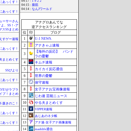
04:17 :
1 9 2 2
まにあっくす！
04:15 :
腹筋
04:14 :
なんJワールド
まにあっくす！
ューサーさん
アナグロあんてな
すよ、SS！-ア
逆アクセスランキング
マスSSまとめ
位
印
ブログ
1
U-1 NEWS.
えすゲー速報
2
アナきゃぷ速報
まにあっくす！
【海外の反応】 パンド
3
ラの憂鬱
夫まとめくす
4
キムチ速報
5
カイカイ反応通信
SSびより
6
世界の憂鬱
まにあっくす！
7
保守速報
8
女子アナお宝画像速報
WAVE!@ラブラ
イブ！まとめ
9
じわ速 芸能ニュース
10
やる夫まとめくす
SS 森きのこ！
11
VIPPER速報
まにあっくす！
12
あじあのネタ帳
13
アナ速‐女子アナ画像速報
まにあっくす！
14
mashlife通信