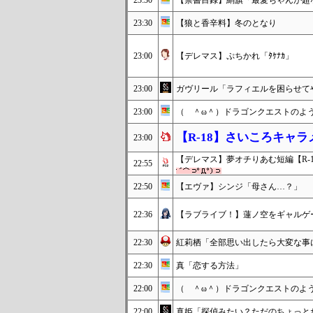
23:30
【禁書目録】絹旗「最愛ちゃんが超
23:30
【狼と香辛料】冬のとなり
23:00
【デレマス】ぷちかれ「ﾀｹﾅｶ」
23:00
ガヴリール「ラフィエルを困らせて
23:00
（ ＾ω＾）ドラゴンクエストのようです(
【R-18】さいころキャ
23:00
【デレマス】夢オチりあむ短編【R-1
22:55
22:50
【エヴァ】シンジ「母さん…？」
22:36
【ラブライブ！】蓮ノ空をギャルゲ
22:30
紅莉栖「全部思い出したら大変な事
22:30
真「恋する方法」
22:00
（ ＾ω＾）ドラゴンクエストのようです(
22:00
真姫「探偵みたい？ただのちょっと