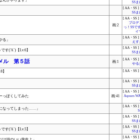
なんかやります」
SS
[ AA・SS ]
SS
[ AA・SS ]
プロデ
画:2
っ！SSで
イ
[ AA・SS ]
やる」
えす
[ AA・SS ]
'A`)【Lv.6】
SS
[ AA・SS ]
ラメル 第５話
画:1
やる
8】
[ AA・SS ]
[ AA・SS ]
SS
[ AA・SS ]
ーっぽくしてみた
画:41
Aqours 
[ AA・SS ]
になってしまった……」
[ AA・SS ]
SS
[ AA・SS ]
'A`)【Lv.5】
SS
[ AA・SS ]
だけ頭のいい学生よ」