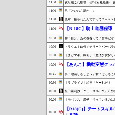
11:30
変な艦これ劇場 -鎮守府狂騒曲- 
11:00
男「けいおん部か…」
11:00
後輩「振られたんですって？ｗｗｗ
【R-18G】騎士道歴程
11:00
10:30
響「自分、あの春香って子苦手だぞ
10:00
ドラクエ６は何でテリーとバーバラ
10:00
【まどマギ】織莉子「魔法少女狩り
【あんこ】機動変態グラハム
10:00
09:45
男「暇潰しをしよう」女「ばっちこ
09:30
【ラブライブ】絵里「だーれだ？」
09:00
松田亜利沙「ニュース765TV」天空
09:00
【モバマス】瞳子「待っているのは
【R18(G)】チートス
09:00