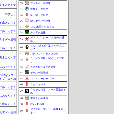
33
フットボール速報
夫まとめくす
34
海外トークログ
SSびより
35
笑 韓 ブログ
36
ゆるゲーマー遅報
SS 森きのこ！
37
なんJ政治ネタまとめ
まにあっくす！
38
カンダタ速報
ガラパゴスジャパン-海外の反
39
えすゲー速報
応
なんJ（まとめては）いかんの
40
まにあっくす！
か？
41
パチンコ・パチスロ.com
夫まとめくす
ラーメン速報｜2chまとめブロ
42
グ
まにあっくす！
43
異世界転生まとめ速報
44
ゲーハー黙示録
WAVE!@ラブラ
45
ハウメニージャパン!
イブ！まとめ
46
くまニュース
まにあっくす！
２ちゃんねるニュース超速まと
47
め＋
まにあっくす！
48
漫画まとめ速報
SS 森きのこ！
48
なんJ PUSH!!
アイドル・女子アナ画像★吟じ
50
えすゲー速報
ます