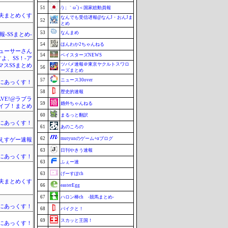
51
/)；｀ω´)＜国家総動員報
夫まとめくす
なんでも受信遅報@なんJ・おんJま
52
とめ
53
なんまめ
-SSまとめ-
54
ほんわか2ちゃんねる
ューサーさん
54
ベイスターズNEWS
すよ、SS！-ア
ツバメ速報＠東京ヤクルトスワロ
マスSSまとめ
56
ーズまとめ
57
ニュース30over
まにあっくす！
58
歴史的速報
WAVE!@ラブラ
59
婚外ちゃんねる
イブ！まとめ
60
まるっと翻訳
まにあっくす！
61
あのころの
62
mutyunのゲーム+αブログ
えすゲー速報
63
日刊やきう速報
まにあっくす！
63
ふぇー速
63
げーすぽch
夫まとめくす
66
easterEgg
67
ハロン棒ch -競馬まとめ-
まにあっくす！
68
バイクと！
69
スカッと王国！
まにあっくす！