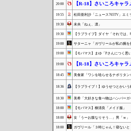
【R-18】さいころキャ
20:00
19:55
松田亜利沙「ニュース765TV」エミ
19:30
未央「ねぇ、凛」
19:30
【ラブライブ】ダイヤ「それでは、
19:00
サターニャ「ガヴリールが私の腕を
19:00
【モバマス】まゆ「Pさんにつく悪
【R-18】さいころキャ
19:00
18:45
美食家「ワシを唸らせるナポリタン
18:36
【ラブライブ！】ゆうせつとかいう
18:30
美希「大好きな食べ物はハンバーガ
18:00
【モバマス】柳清良「メイド服」
18:00
女「うーお腹なりそう…」男「ｗ」
18:00
ガヴリール「３時じゃん！寝ないと