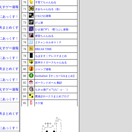
70
子育てちゃんねる
えすゲー速報
71
ぎあちゃんねる（仮）
71
けおけお速報
まにあっくす！
73
げぇ速
夫まとめくす
73
ひま速(°∀°) -暇つぶし速報-
75
黄昏ちゃんねる
まにあっくす！
76
Ｚチャンネル＠ＶＩＰ
えすゲー速報
76
BREAK TIME
78
もばます｜デレステまとめ
まにあっくす！
79
阪神タイガースちゃんねる
夫まとめくす
80
ジャンプ速報
80
footballnet【サッカー5chまとめ】
まにあっくす！
82
ポーランドボール 翻訳
えすゲー速報
83
もきゅ速(*´ω`*)人(´･ェ･｀)
84
鷹速@ホークスまとめブログ
まにあっくす！
85
チゲ速
85
まなにゅ～
夫まとめくす
87
はーとログ
87
カルチョまとめブログ
まにあっくす！
89
BABYMETAL TIMES