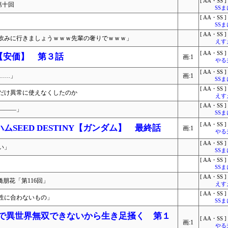
[ AA・SS ]
第十回
SS
[ AA・SS ]
SS
[ AA・SS ]
飲みに行きましょうｗｗｗ先輩の奢りでｗｗｗ」
えす
[ AA・SS ]
譚【安価】 第３話
画:1
やる
[ AA・SS ]
……」
画:1
SS
[ AA・SS ]
だけ異常に使えなくしたのか
えす
[ AA・SS ]
―――」
SS
[ AA・SS ]
SEED DESTINY【ガンダム】 最終話
画:1
やる
[ AA・SS ]
い」
SS
[ AA・SS ]
SS
[ AA・SS ]
橋朋花「第116回」
えす
[ AA・SS ]
性に合わないもの」
SS
キルで異世界無双できないから生き足掻く 第１
[ AA・SS ]
画:1
やる