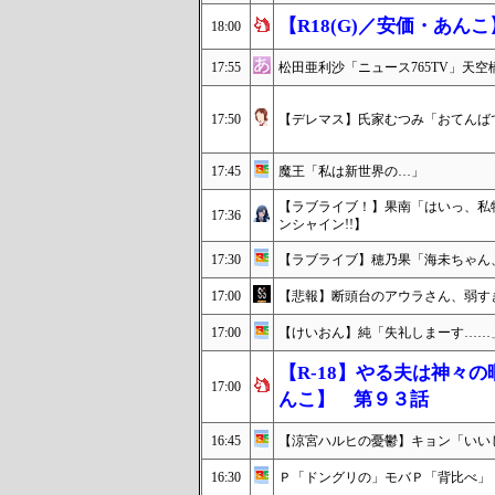
【R18(G)／安価・あ
18:00
17:55
松田亜利沙「ニュース765TV」天空
17:50
【デレマス】氏家むつみ「おてんば
17:45
魔王「私は新世界の…」
【ラブライブ！】果南「はいっ、私
17:36
ンシャイン!!】
17:30
【ラブライブ】穂乃果「海未ちゃん
17:00
【悲報】断頭台のアウラさん、弱す
17:00
【けいおん】純「失礼しまーす……
【R-18】やる夫は神々
17:00
んこ】 第９３話
16:45
【涼宮ハルヒの憂鬱】キョン「いい
16:30
Ｐ「ドングリの」モバＰ「背比べ」