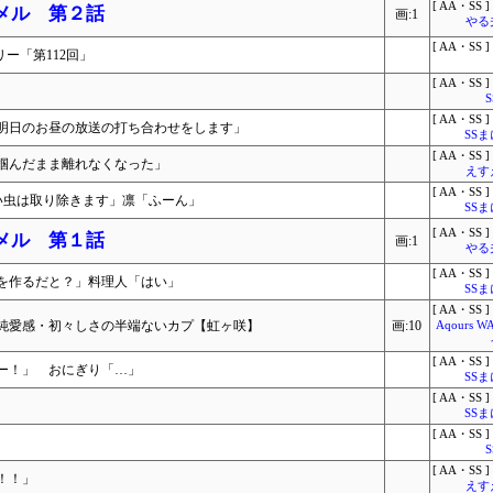
[ AA・SS ]
ラメル 第２話
画:1
やる
[ AA・SS ]
リー「第112回」
[ AA・SS ]
[ AA・SS ]
明日のお昼の放送の打ち合わせをします」
SS
[ AA・SS ]
掴んだまま離れなくなった」
えす
[ AA・SS ]
い虫は取り除きます」凛「ふーん」
SS
[ AA・SS ]
ラメル 第１話
画:1
やる
[ AA・SS ]
を作るだと？」料理人「はい」
SS
[ AA・SS ]
純愛感・初々しさの半端ないカプ【虹ヶ咲】
画:10
Aqours 
[ AA・SS ]
ー！」 おにぎり「…」
SS
[ AA・SS ]
SS
[ AA・SS ]
[ AA・SS ]
！！」
えす