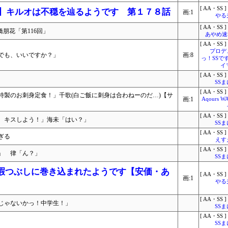
[ AA・SS ]
んこ】キルオは不穏を辿るようです 第１７８話
画:1
やる
[ AA・SS ]
橋朋花「第116回」
あやめ速報
[ AA・SS ]
プロデ
でも、いいですか？」
画:8
っ！SSで
イ
[ AA・SS ]
SS
[ AA・SS ]
特製のお刺身定食！」千歌(白ご飯に刺身は合わねーのだ…)【サ
画:1
Aqours 
[ AA・SS ]
、キスしよう！」海未「はい？」
SS
[ AA・SS ]
ぎる
えす
[ AA・SS ]
」 律「ん？」
SS
の暇つぶしに巻き込まれたようです【安価・あ
[ AA・SS ]
画:1
やる
[ AA・SS ]
じゃないかっ！中学生！」
SS
[ AA・SS ]
SS