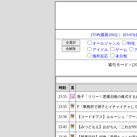
[TOP(最新200)]
|
[05/03(
オールジャンル
特化
アイドル
ゲーム
海外反応
未分類
索引モード > [2024
時刻
直
23:55
善子「リリー！悪魔召喚の儀式する
23:55
P「事務所で律子とイチャイチャし
23:50
【コードギアス】ルルーシュ「アー
23:45
【みつどもえ】おがちん「これがSS