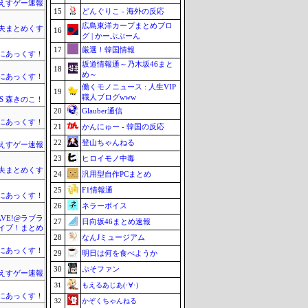
えすゲー速報
15
どんぐりこ - 海外の反応
広島東洋カープまとめブロ
夫まとめくす
16
グ | かーぷぶーん
17
厳選！韓国情報
まにあっくす！
坂道情報通～乃木坂46まと
18
め～
まにあっくす！
働くモノニュース : 人生VIP
19
職人ブログwww
SS 森きのこ！
20
Glauber通信
まにあっくす！
21
かんにゅー - 韓国の反応
22
登山ちゃんねる
えすゲー速報
23
ヒロイモノ中毒
夫まとめくす
24
汎用型自作PCまとめ
25
F1情報通
まにあっくす！
26
ネラーボイス
WAVE!@ラブラ
27
日向坂46まとめ速報
イブ！まとめ
28
なんJミュージアム
まにあっくす！
29
明日は何を食べようか
30
ぷそファン
えすゲー速報
31
もえるあじあ(･∀･)
まにあっくす！
32
かぞくちゃんねる