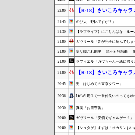
【R-18】さいころキャ
22:00
21:45
のび太「野比ですが？」
21:30
【ラブライブ】にこりんぱな「ルー
21:00
ガヴリール「皆が完全に病んでしま
21:00
変な艦これ劇場 -鎮守府狂騒曲- 
21:00
ラフィエル「ガヴちゃん一緒に帰り
【R-18】さいころキャ
21:00
20:45
男「はじめての東京タワー」
20:36
Liella!1期生で一番仲良いのってさ
20:30
真美「お留守番」
20:00
ガヴリール「安価でギャルゲー？」
20:00
【シュタゲ】すずは「オカリンおい