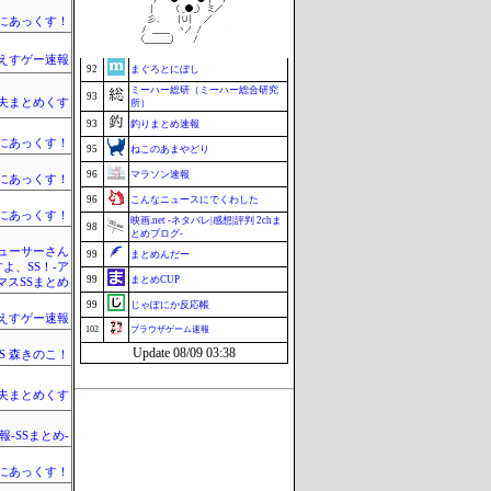
90
VTuberNews
まにあっくす！
91
セクシーテレビジョン
えすゲー速報
92
まぐろとにぼし
ミーハー総研（ミーハー総合研究
93
夫まとめくす
所）
93
釣りまとめ速報
まにあっくす！
95
ねこのあまやどり
96
マラソン速報
まにあっくす！
96
こんなニュースにでくわした
まにあっくす！
映画.net -ネタバレ|感想|評判 2chま
98
とめブログ-
ューサーさん
99
まとめんだー
すよ、SS！-ア
99
まとめCUP
マスSSまとめ
99
じゃぽにか反応帳
えすゲー速報
102
ブラウザゲーム速報
Update 08/09 03:38
SS 森きのこ！
夫まとめくす
-SSまとめ-
まにあっくす！