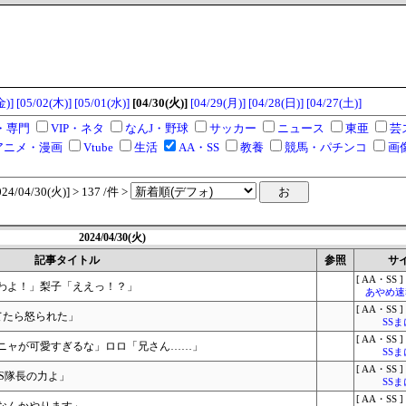
金)]
[05/02(木)]
[05/01(水)]
[04/30(火)]
[04/29(月)]
[04/28(日)]
[04/27(土)]
・専門
VIP・ネタ
なんJ・野球
サッカー
ニュース
東亜
芸
アニメ・漫画
Vtube
生活
AA・SS
教養
競馬・パチンコ
画
/04/30(火)] > 137 /件 >
2024/04/30(火)
記事タイトル
参照
サ
[ AA・SS ]
わよ！」梨子「ええっ！？」
あやめ速報
[ AA・SS ]
てたら怒られた」
SS
[ AA・SS ]
ニャが可愛すぎるな」ロロ「兄さん……」
SS
[ AA・SS ]
S隊長の力よ」
SS
[ AA・SS ]