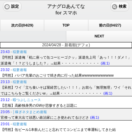
アナグロあんてな
設定
検索
for スマホ
次の日(04/29)
TOP
前の日(04/27)
NEXT
2024/04/28 - 新着順(デフォ)
23:43
-
稲妻速報
【愕然】派遣俺「机に座って缶コーヒーゴクッ」派遣先上司「あっ！！！ダメ！」
派遣俺「！？どうしました？」→結果・・・・・・・・・・・
(画:1)
23:32
-
稲妻速報
【愕然】ババア先輩のおごりで焼き肉に行った結果wwwwwwwwwwww
23:13
-
稲妻速報
【呆然】ワイ「立ち食いそば屋経営したい！！！」お前ら「無理無理」ワイ「それ
ではこちらをご覧くださいw」→結果・・・・・・・・・・・・
(画:1)
23:12
-
暇つぶしニュース
【悲報】高齢独身男のGWが悲惨すぎると話題に
23:05
-
│稼ぎネタまとめ速報
官僚って東大出て頭悪い政治家にこき使われてるけどさ
(画:1)
23:01
-
稲妻速報
【愕然】缶ビール1本飲んだこと忘れててコンビニまで車運転してきた結