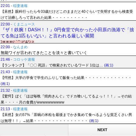
22:01
-
稲妻速報
【呆然】眼科行ったら今33歳だけどこのままだと40ぐらいで失明するから検査受
けて治療しろって言われた結果・・・・・・・・・・
22:00
-
くまニュース
『ザ！鉄腕！DASH！！』0円食堂で向かった小田原の漁港で「捨
てる魚は1匹もいない」と言われる厳しい展開
22:00
-
なんまめ
無能ワイが言われてきたことを淡々と書いていく
21:46
-
コロッケ速報
【ランキング】「〇〇 死語」で検索されているワード 1位は…
(画:1)
21:43
-
稲妻速報
【愕然】大学の学食で学生のふりして飯食った結果・・・・・・・・・・・・・
(画:1)
21:32
-
稲妻速報
【驚愕】ぼく「ほぼ毎晩『焼肉きんぐ』でドカ喰いしてるよっ！！！」→その結
果・・・・月の食費がwwwwwwwwww
21:13
-
稲妻速報
【呆然】女の57%「茶碗の米粒を最後までかき集めて食べるような貧乏くさい男
は無理！！」→結果・・・・・・・・・・・・・・・
(画:1)
NEXT