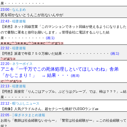
果・・・・・・・・・・・・
23:00
-
なんまめ
尻を叩かないとうんこが出ないんやが
22:43
-
稲妻速報
【呆然】ネット回線営業「このマンションでネット回線が使えるようになりました
ので書類に署名と捺印お願いします」→管理会社に電話するふりした結
果・・・・・・・・・・・・
(画:1)
22:32
-
稲妻速報
【愕然】派遣で年収７５０万稼いだ結果・・・・・・・・・・・・・・
(画:1)
22:20
-
ネラーボイス
アニキ「一千万でこの死体処理しといてほしいわね」舎弟
「かしこまり！」 → 結果・・・
(画:8)
22:13
-
稲妻速報
【愕然】面接官「りんごはアップル。ぶどうはグレープ。では、柿は？？？」→結
果・・・・・・・・
22:12
-
暇つぶしニュース
【画像】人気グラドルさん、超セクシーな格好でLEGOランド🧱
22:05
-
│稼ぎネタまとめ速報
お前ら「教師は社会経験ないからー」「警官は社会経験がー」←この社会経験って
何？