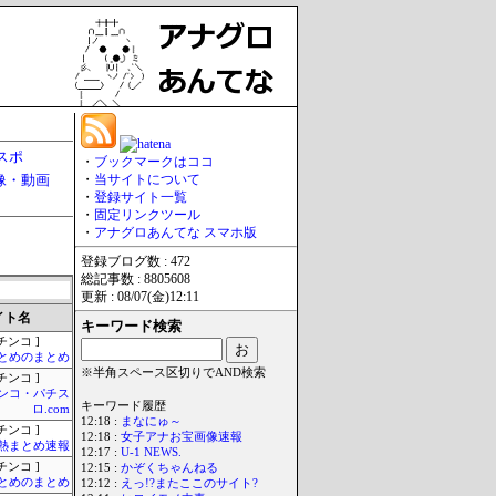
スポ
・
ブックマークはココ
像・動画
・
当サイトについて
・
登録サイト一覧
・
固定リンクツール
・
アナグロあんてな スマホ版
登録ブログ数 : 472
総記事数 : 8805608
更新 : 08/07(金)12:11
イト名
キーワード検索
チンコ ]
とめのまとめ
※半角スペース区切りでAND検索
チンコ ]
ンコ・パチス
キーワード履歴
ロ.com
12:18 :
まなにゅ～
チンコ ]
12:18 :
女子アナお宝画像速報
熱まとめ速報
12:17 :
U-1 NEWS.
チンコ ]
12:15 :
かぞくちゃんねる
とめのまとめ
12:12 :
えっ!?またここのサイト?