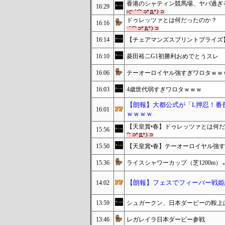
香港のシャティン競馬場、ヤバ過ぎ
16:29
ドゥレッツァとは何だったのか？
16:16
16:14
【チェアマンズスプリントプライズ】マ
16:10
菱田裕二G1初勝利おめでとうスレ
16:06
テーオーロイヤル強すぎワロタｗｗ
16:03
4歳世代弱すぎワロタｗｗｗ
【朗報】大都公式が「L押忍！番
16:01
ｗｗｗｗ
【天皇賞•春】ドゥレッツァとは何
15:56
15:50
【天皇賞•春】テーオーロイヤル強す
15:36
ライスシャワーカップ（芝1200m）
【朗報】フェスでフィーバー戦姫
14:02
13:59
シュガークン、日本ダービーの鞍上
13:46
レガレイラ日本ダービー参戦