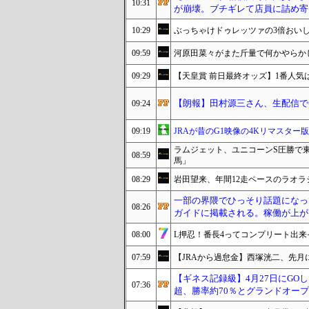
10:31
が崩壊。ブチギレて店員に詰め寄
10:29
ぶっちゃけドゥレッツァの3倍おい
09:59
河原田菜々がまた斤量で何かやらか
09:29
【天皇賞 前日最終オッズ】1番人気
【朗報】田村源三さん、生配信で
09:24
09:19
JRAが昔のG1映像の4Kリマスタ
ラムジェット、ユニコーンS圧勝で
08:59
馬」
08:29
岩田望来、年間12走ペースのラオ
一部の界隈でひっそり話題になっ
08:26
ガイドに掲載される。稼働が上が
08:00
L押忍！番長4ってコンプリート出来
07:59
【JRAから過怠金】西塚洸二、先
【ギネス記録級】4月27日にGOし
07:36
超、勝率約70％とグランドオー