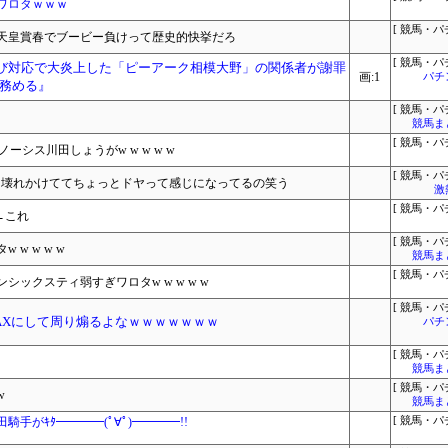
ワロタｗｗｗ
[ 競馬・パ
天皇賞春でブービー負けって歴史的快挙だろ
[ 競馬・パ
び対応で大炎上した「ピーアーク相模大野」の関係者が謝罪
画:1
パチ
務める』
[ 競馬・パ
競馬ま
[ 競馬・パ
シス川田しょうがw w w w w
[ 競馬・パ
でに壊れかけててちょっとドヤって感じになってるの笑う
激
[ 競馬・パ
←これ
[ 競馬・パ
w w w w
競馬ま
[ 競馬・パ
ックスティ弱すぎワロタw w w w w
[ 競馬・パ
AXにして周り煽るよなｗｗｗｗｗｗｗ
パチ
[ 競馬・パ
競馬ま
[ 競馬・パ
w
競馬ま
手がｷﾀ━━━━(ﾟ∀ﾟ)━━━━!!
[ 競馬・パ