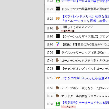
18:45
テーオーロイヤル＆菱田騎手強すぎ
18:29
ドゥレッツァの菊花賞制覇の翌年に
【Xでトレンド入りも】杜撰な並
18:29
『オペレーションを再考し改善に
川田しょうがw w w w w
18:06
18:05
【クイーンエリザベス2世C】ブログノー
18:00
【画像】P牙狼11のFoG役物がす
17:59
ライスシャワーカップ（芝1200m）
17:46
ゴールデンシックスティ弱すぎワロタw 
17:33
【チャンピオンズマイル】ゴールデンシ
パチンコでRUSH入ったら音量M
17:15
16:56
ディープボンド買えなかった奴www
16:36
マッドクール弱すぎワロタw w w w 
【天皇賞春】テーオーロイヤル＆菱田騎
16:30