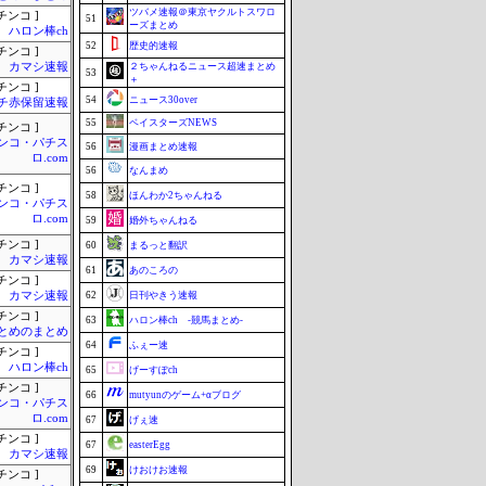
ツバメ速報＠東京ヤクルトスワロ
チンコ ]
51
ーズまとめ
ハロン棒ch
52
歴史的速報
チンコ ]
カマシ速報
２ちゃんねるニュース超速まとめ
53
＋
チンコ ]
54
ニュース30over
チ赤保留速報
55
ベイスターズNEWS
チンコ ]
ンコ・パチス
56
漫画まとめ速報
ロ.com
56
なんまめ
チンコ ]
58
ほんわか2ちゃんねる
ンコ・パチス
ロ.com
59
婚外ちゃんねる
チンコ ]
60
まるっと翻訳
カマシ速報
61
あのころの
チンコ ]
カマシ速報
62
日刊やきう速報
チンコ ]
63
ハロン棒ch -競馬まとめ-
とめのまとめ
64
ふぇー速
チンコ ]
ハロン棒ch
65
げーすぽch
チンコ ]
66
mutyunのゲーム+αブログ
ンコ・パチス
ロ.com
67
げぇ速
チンコ ]
67
easterEgg
カマシ速報
69
けおけお速報
チンコ ]