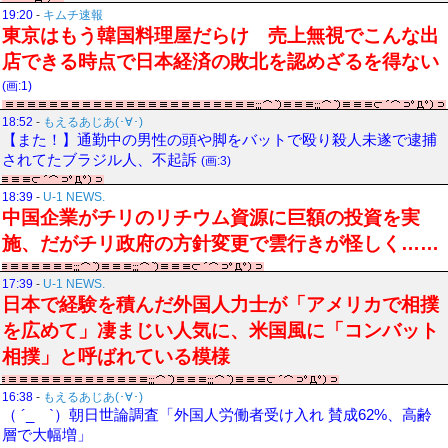
19:20
-
キムチ速報
東京はもう韓国料理屋だらけ 売上無視でこんな出
店できる時点で日本経済の敗北を認めざるを得ない
(画:1)
18:52
-
もえるあじあ(･∀･)
【また！】通勤中の男性の頭や脚をバットで殴り殺人未遂で逮捕
されてたブラジル人、不起訴
(画:3)
18:39
-
U-1 NEWS.
中国企業がチリのリチウム資源に巨額の投資を実
施、だがチリ政府の方針変更で雲行きが怪しく……
17:39
-
U-1 NEWS.
日本で経験を積んだ外国人力士が「アメリカで相撲
を広めて」凄まじい人気に、米国風に「コンバット
相撲」と呼ばれている模様
16:38
-
もえるあじあ(･∀･)
（ ´_ゝ`）朝日世論調査「外国人労働者受け入れ 賛成62%、高齢
層で大幅増」