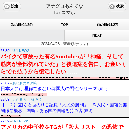
アナグロあんてな
設定
検索
for スマホ
次の日(04/29)
TOP
前の日(04/27)
NEXT
2024/04/28 - 新着順(デフォ)
23:39
-
U-1 NEWS.
バイクで事故った有名Youtuberが「神経、そして
筋肉が全部切れていた」と後遺症を告白、お金いく
らでも払うから復活したい……
23:07
-
あじあのネタ帳
日本人には理解できない韓国人の習性シリーズ
(画:1)
22:53
-
もえるあじあ(･∀･)
【！？】立民 石垣のりこ議員「人民の勝利」 ※人民：国籍と無
関係な概念 国民：ある国の国籍を持つ者
(画:3)
22:39
-
U-1 NEWS.
アメリカの中学校をTGが「殺人リスト」の恐怖で