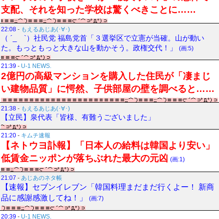
支配、それを知った学校は驚くべきことに……
22:08
-
もえるあじあ(･∀･)
（ ´_ゝ`）社民党 福島党首「３選挙区で立憲が当確。山が動い
た。もっともっと大きな山を動かそう。政権交代！」
(画:5)
21:39
-
U-1 NEWS.
2億円の高級マンションを購入した住民が「凄まじ
い建物品質」に愕然、子供部屋の壁を調べると……
21:38
-
もえるあじあ(･∀･)
【立民】泉代表「皆様、有難うございました」
21:20
-
キムチ速報
【ネトウヨ訃報】「日本人の給料は韓国より安い」
低賃金ニッポンが落ちぶれた最大の元凶
(画:1)
21:07
-
あじあのネタ帳
【速報】セブンイレブン「韓国料理まだまだ行くよー！ 新商
品に感謝感激してね！」
(画:7)
20:39
-
U-1 NEWS.