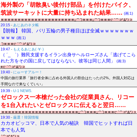
海外製の「胡散臭い後付け部品」を付けたバイク、
筑波サーキットに大量に持ち込まれた結果……
(画:1)
20:15
-
あじあのネタ帳
【朗報】 韓国、パリ五輪の男子種目ほぼ全滅ｗｗｗｗｗｗｗ
ｗｗｗ
(画:1)
19:47
-
もえるあじあ(･∀･)
（ ´_ゝ`）難民支援するイラン出身サヘルローズさん「逃げてこら
れた方をその国に戻してはならない。彼等は同じ人間」
(画:3)
19:40
-
にゅーすアルー！
中国の旅行業界「旅行者全体に占める外国人の割合はたったの2%。外国人対応は
手間なので来なくていい」
19:39
-
U-1 NEWS.
ゼロックス一本槍だった会社の従業員さん、リコー
を1台入れたいとゼロックスに伝えると翌日……
19:30
-
厳選！韓国情報
カカオピッコマ、日本で人気の秘訣 韓国でヒットすれば日
本でも人気