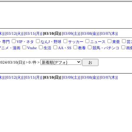
水)]
[03/12(火)]
[03/11(月)]
[03/10(日)]
[03/09(土)]
[03/08(金)]
[03/07(木)]
・専門
VIP・ネタ
なんJ・野球
サッカー
ニュース
東亜
芸
アニメ・漫画
Vtube
生活
AA・SS
教養
競馬・パチンコ
画
4/03/10(日)] > 0 /件 >
水)]
[03/12(火)]
[03/11(月)]
[03/10(日)]
[03/09(土)]
[03/08(金)]
[03/07(木)]