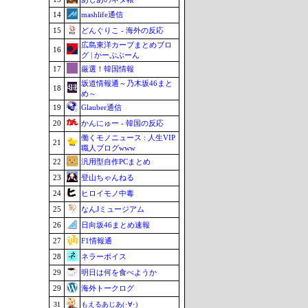
14
mashlife通信
15
どんぐりこ - 海外の反応
広島東洋カープまとめブロ
16
グ | かーぷぶーん
17
厳選！韓国情報
坂道情報通～乃木坂46まと
18
め～
19
Glauber通信
20
かんにゅー - 韓国の反応
働くモノニュース : 人生VIP
21
職人ブログwww
22
汎用型自作PCまとめ
23
登山ちゃんねる
24
ヒロイモノ中毒
25
なんJミュージアム
26
日向坂46まとめ速報
27
F1情報通
28
ネラーボイス
29
明日は何を食べようか
29
海外トークログ
31
もえるあじあ(･∀･)