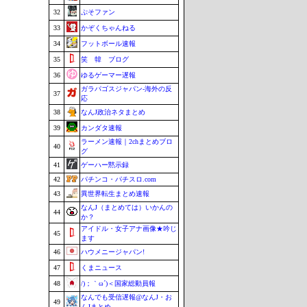
32
ぷそファン
33
かぞくちゃんねる
34
フットボール速報
35
笑 韓 ブログ
36
ゆるゲーマー遅報
ガラパゴスジャパン-海外の反
37
応
38
なんJ政治ネタまとめ
39
カンダタ速報
ラーメン速報｜2chまとめブロ
40
グ
41
ゲーハー黙示録
42
パチンコ・パチスロ.com
43
異世界転生まとめ速報
なんJ（まとめては）いかんの
44
か？
アイドル・女子アナ画像★吟じ
45
ます
46
ハウメニージャパン!
47
くまニュース
48
/)；｀ω´)＜国家総動員報
なんでも受信遅報@なんJ・お
49
んJまとめ