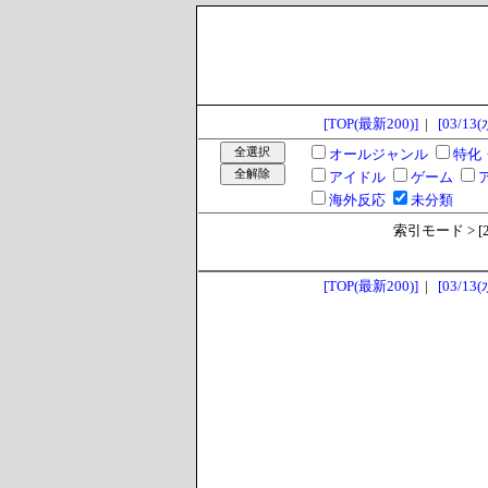
[TOP(最新200)]
|
[03/13(
オールジャンル
特化
アイドル
ゲーム
海外反応
未分類
索引モード > [202
[TOP(最新200)]
|
[03/13(