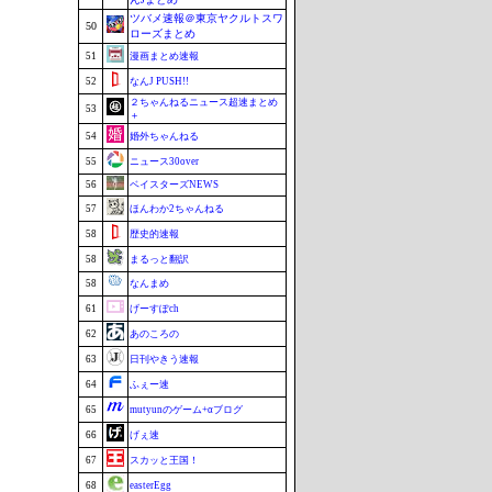
ツバメ速報＠東京ヤクルトスワ
50
ローズまとめ
51
漫画まとめ速報
52
なんJ PUSH!!
２ちゃんねるニュース超速まとめ
53
＋
54
婚外ちゃんねる
55
ニュース30over
56
ベイスターズNEWS
57
ほんわか2ちゃんねる
58
歴史的速報
58
まるっと翻訳
58
なんまめ
61
げーすぽch
62
あのころの
63
日刊やきう速報
64
ふぇー速
65
mutyunのゲーム+αブログ
66
げぇ速
67
スカッと王国！
68
easterEgg