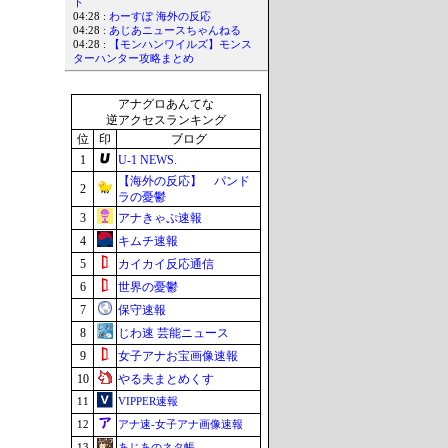
ト
04:28 :
わーすぽ 海外の反応
04:28 :
あじあニュースちゃんねる
04:28 :
【モンハンワイルズ】モンス
ターハンター攻略まとめ
アナグロあんてな
逆アクセスランキング
位
印
ブログ
1
U-1 NEWS.
【海外の反応】 パンド
2
ラの憂鬱
3
アナきゃぷ速報
4
キムチ速報
5
カイカイ反応通信
6
世界の憂鬱
7
保守速報
8
じわ速 芸能ニュース
9
女子アナお宝画像速報
10
やる夫まとめくす
11
VIPPER速報
12
アナ速‐女子アナ画像速報
13
あじあのネタ帳