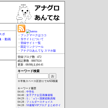
スポ
・
ブックマークはココ
像・動画
・
当サイトについて
・
登録サイト一覧
・
固定リンクツール
・
アナグロあんてな スマホ版
登録ブログ数 : 472
総記事数 : 8807024
更新 : 08/08(土)04:41
キーワード検索
※半角スペース区切りでAND検索
キーワード履歴
04:45 :
中学生
04:40 :
女子アナお宝画像速報
04:29 :
/)；｀ω´)＜国家総動員報
04:28 :
フィルダースチョイス
04:28 :
SS速報VIPブログ まとめサイ