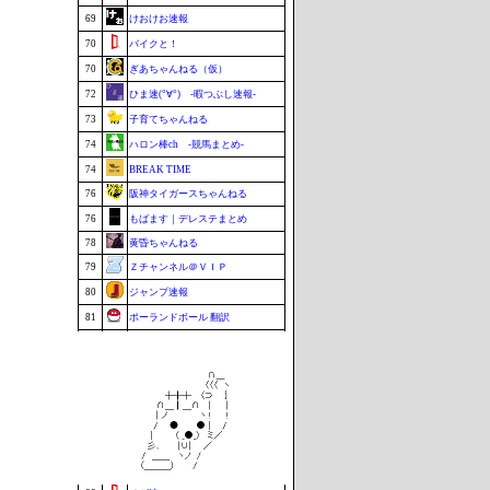
69
けおけお速報
70
バイクと！
70
ぎあちゃんねる（仮）
72
ひま速(°∀°) -暇つぶし速報-
73
子育てちゃんねる
74
ハロン棒ch -競馬まとめ-
74
BREAK TIME
76
阪神タイガースちゃんねる
76
もばます｜デレステまとめ
78
黄昏ちゃんねる
79
Ｚチャンネル＠ＶＩＰ
80
ジャンプ速報
81
ポーランドボール 翻訳
82
カルチョまとめブログ
83
footballnet【サッカー5chまとめ】
84
BABYMETAL TIMES
85
もきゅ速(*´ω`*)人(´･ェ･｀)
86
VTuberNews
86
まなにゅ～