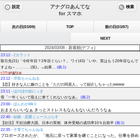
アナグロあんてな
設定
検索
for スマホ
次の日(03/09)
TOP
前の日(03/07)
NEXT
2024/03/08 - 新着順(デフォ)
23:12
-
2カラット
取引先(31)「今何年目？2年目ぐらい？」 ワイ(43)「いや、実はもう20年目なんで
すよね～…………(笑)」→結果…
(画:1)
23:12
-
浮気ちゃんねる
【恋】好きな人に嫁のことを「ただの同居人」って紹介しちゃったwwww
23:11
-
ほのぼの絵にっき
母「一年くらいで迎えに来てくれないかなあ」
(画:2)
23:00
-
ほんわかMkⅡ
おまえらいいなぁ きっとストレスもなんもないんだろうなぁ
22:40
-
結婚・恋愛ニュースぷらす
【妊活】不妊治療大国、日本の実相 体外受精の成功率10％台前半
(画:1)
22:35
-
子育てちゃんねる
プロポーズされたが、「地元に戻って家業を継ぐことになった。仕事を辞め