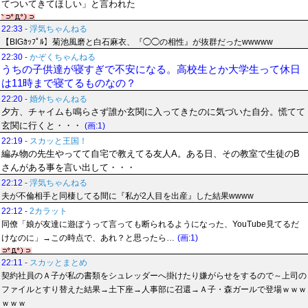
てついてきてほしい」と言われた
22:33
-
浮気ちゃんねる
【BIGｶｯﾌﾟﾙ】菊池風磨と白石麻衣、『◯◯の相性』が抜群だったwwwww
22:30
-
かぞくちゃんねる
うちの子供達が寝すぎで不安になる。高校生とか大学生って休日
は11時まで寝てるものなの？
22:20
-
婚外ちゃんねる
夕方、チャイムも鳴らさず誰か玄関に入ってきたのに気づいた自分。慌てて
玄関に行くと・・・
(画:1)
22:19
-
スカッと王国！
編み物の先生やってて自宅で教えてる友人A。ある日、その教室で生徒のB
さんがある事を言い出して・・・
22:12
-
浮気ちゃんねる
夫が不倫相手と同棲してる間に『私が2人目を出産』した結果wwww
22:12
-
2カラット
同僚「娘が友達に遊ぼうって言っても断られるようになった、YouTube見てるだ
けなのに」→この時点で、あれ？と思ったら…
(画:1)
22:11
-
スカッとまとめ
契約社員のＡ子が私の書類をシュレッダーへ掛けたり嫌がらせをするので～上司の
ファイルとすり替えた結果→土下座→人事部に召還→Ａ子・森ガールで登場ｗｗｗ
ｗｗｗ