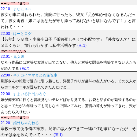
22:10
-
まなにゅ～
彼女が車に跳ねられた。病院に行ったら、彼女「足が動かせなくなるんだっ
て」彼女両親「娘にはあなたが寄り添ってあげないと駄目なんです！」と言
われて・・・
22:03
-
はーとログ
【芸能】５８歳・小泉今日子「孤独死しそうで心配です」「外食なんて年に
３回くらい」旅行も行かず…私生活明かす
(画:1)
22:01
-
鬼女速
なろう作品には対等な友達が出てこない。他人と対等な関係を構築できない人たち
が読んでる
(画:7)
22:00
-
キチガイママまとめ保管庫
旦那さんの転勤で遠方に引っ越した、洋菓子作りが趣味の友人がいる。その友人か
らホールケーキが送られてきたんだけど…
22:00
-
すまいる(^-^)ぶろぐ
嫁が俺実家に行くと普段見ないテレビばかり見てる。お袋と話すのが緊張するのか
と思ってたが３年経っても同じなので聞いてみた。驚愕の答えが帰ってきた。穴が
あったら入りたい
21:20
-
婚外ちゃんねる
宗教一家である俺の家族。兄弟に恋人ができて一緒に住む事になったが、そ
の子は薬を飲んでいて・・・
(画:1)