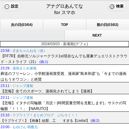
アナグロあんてな
設定
検索
for スマホ
次の日(03/04)
TOP
前の日(03/02)
NEXT
2024/03/03 - 新着順(デフォ)
23:58
-
ぎあちゃんねる（仮）
【FF7R】自称元ソルジャークラス1st現在なんでも屋兼デュエリストクラウ
ド・ストライフ（21）
(画:1)
23:29
-
漫画まとめ速報
葬送のフリーレン」小学館漫画賞受賞、漫画家”島本和彦”も「今までの漫画
はもうオワコン」と絶賛
23:11
-
ジャンプ速報
【悲報】全てのスポーツ、漫画化されてしまう【漫画】
23:11
-
ジャンプ速報
【悲報】イタチの写輪眼「月読！(時間質量空間を支配します)」サスケの写
輪眼「！！！」【NARUTO】
23:10
-
ラブライブ！まとめブログ ぷちそく！！
【ラブライブ！】【画像】結那、工 すぎる【Liella!】
(画:2)
23:00
-
もゆげん-萌癒元-