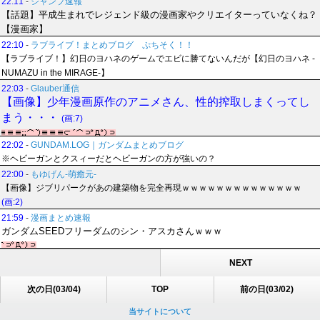
22:11
-
ジャンプ速報
【話題】平成生まれでレジェンド級の漫画家やクリエイターっていなくね？
【漫画家】
22:10
-
ラブライブ！まとめブログ ぷちそく！！
【ラブライブ！】幻日のヨハネのゲームでエビに勝てないんだが【幻日のヨハネ -
NUMAZU in the MIRAGE-】
22:03
-
Glauber通信
【画像】少年漫画原作のアニメさん、性的搾取しまくってし
まう・・・
(画:7)
22:02
-
GUNDAM.LOG｜ガンダムまとめブログ
※ヘビーガンとクスィーだとヘビーガンの方が強いの？
22:00
-
もゆげん-萌癒元-
【画像】ジブリパークがあの建築物を完全再現ｗｗｗｗｗｗｗｗｗｗｗｗｗｗ
(画:2)
21:59
-
漫画まとめ速報
ガンダムSEEDフリーダムのシン・アスカさんｗｗｗ
NEXT
次の日(03/04)
TOP
前の日(03/02)
当サイトについて