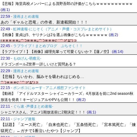
【悲報】海堂高校メンバーによる茂野吾郎の評価がこちらｗｗｗｗｗｗｗｗｗｗ
(画:1)
22:59
-
漫画まとめ速報
あの「ギャルと恐竜」の作者、新連載開始！！！
22:49
-
虹神速報-にじそく（アニメ・声優・コスプレまとめサイト）
【画像】童貞は5、ヤリチンは2を選ぶ画像がこちらｗｗｗｗｗｗ
(画:2)
22:45
-
ラブライブ！まとめブログ ぷちそく！！
【ラブライブ！】【画像】綴理先輩って可愛くないか？【蓮ノ空】
(画:14)
22:30
-
もゆげん-萌癒元-
ドラゴンボールZ世界一詳しいけど質問ある？
22:29
-
漫画まとめ速報
【悲報】ちいかわ、脳みそを吸われはじめる…
22:15
-
ポンポコにゅーす - アニメ感想ファンサイト
【動画】「アイドルマスター シャイニーカラーズ」4月放送を前に2nd season秋
放送を発表！キービジュアルやPVも公開！！
(画:2)
22:11
-
ぐら速 -声優まとめ速報-
シャニマスさん、アニメ1期放送前に2期決定！！！
(画:1)
22:11
-
ジャンプ速報
【話題】「エース死亡」「自来也死亡」「五条悟死亡」「宮本篤死亡」「煉
獄死亡」←ガチで1番泣いたやつ【ジャンプ】