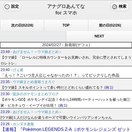
アナグロあんてな
設定
検索
for スマホ
次の日(02/28)
TOP
前の日(02/26)
NEXT
2024/02/27 - 新着順(デフォ)
23:49
-
あげません！～ウマ娘まとめ～
【ウマ娘】「ローレルに特殊カウンターをお見舞いされ、完全に堕とされてしまう
ロレトレ」
23:40
-
げぇ速
「えっ！？こいつ主人公じゃなかったの！？」ってビックリした作品
23:35
-
ウマ娘まとめ速報うまろぐ
【ウマ娘】スキルポイントって多い時だとどれくらい盛れてる？
(画:1)
23:30
-
徒歩のポケモンまとめブログ
【ポケモンGO】ポケモンデイ記念！今から24時間パーティーハットを被った御三
家・ピカチュウ・イーブイが出現！
(画:1)
23:29
-
あげません！～ウマ娘まとめ～
[ウマ娘]１人だけなんか違うポーズで可愛いウインバリアシオンちゃん
23:26
-
カンダタ速報
【速報】『Pokémon LEGENDS Z-A（ポケモンレジェンズ ゼット