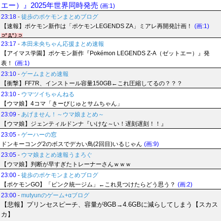
エー）』2025年世界同時発売
(画:1)
23:18
-
徒歩のポケモンまとめブログ
【速報】ポケモン新作は「ポケモンLEGENDS ZA」ミアレ再開発計画！
(画:1)
23:17
-
本田未央ちゃん応援まとめ速報
【アイマス学園】ポケモン新作『Pokémon LEGENDS Z-A（ゼットエー）』発
表！
(画:1)
23:10
-
ゲームまとめ速報
【衝撃】FF7R、インストール容量150GB←これ圧縮してるの？？？
23:10
-
ウマツイちゃんねる
【ウマ娘】4コマ「きーびじゅとサムちゃん」
23:09
-
あげません！～ウマ娘まとめ～
【ウマ娘】ジェンティルドンナ『いけな～い！遅刻遅刻！！』
23:05
-
ゲーハーの窓
ドンキーコング2のボスでデカい鳥(2回目)いるじゃん
(画:9)
23:05
-
ウマ娘まとめ速報うまろぐ
【ウマ娘】判断が早すぎたトレーナーさんｗｗｗ
23:00
-
徒歩のポケモンまとめブログ
【ポケモンGO】「ピンク統一ジム」←これ見つけたらどう思う？
(画:2)
23:00
-
mutyunのゲーム+αブログ
【悲報】プリンセスピーチ、容量が8GB→4.6GBに減らしてしまう【スカス
カ】