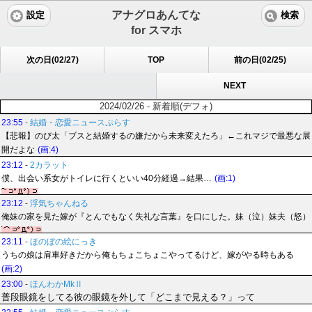
アナグロあんてな
設定
検索
for スマホ
次の日(02/27)
TOP
前の日(02/25)
NEXT
2024/02/26 - 新着順(デフォ)
23:55
-
結婚・恋愛ニュースぷらす
【悲報】のび太「ブスと結婚するの嫌だから未来変えたろ」←これマジで最悪な展
開だよな
(画:4)
23:12
-
2カラット
僕、出会い系女がトイレに行くといい40分経過→結果…
(画:1)
23:12
-
浮気ちゃんねる
俺妹の家を見た嫁が『とんでもなく失礼な言葉』を口にした。妹（泣）妹夫（怒）
23:11
-
ほのぼの絵にっき
うちの娘は肩車好きだから俺もちょこちょこやってるけど、嫁がやる時もある
(画:2)
23:00
-
ほんわかMkⅡ
普段眼鏡をしてる彼の眼鏡を外して「どこまで見える？」って