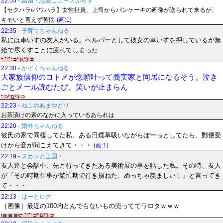
22:55
-
結婚・恋愛ニュースぷらす
【セクハラ/パワハラ】女性社員、上司からパンケーキの画像が送られて来るが、
キモいと言えず苦悩
(画:1)
22:35
-
子育てちゃんねる
私には車いすの友人がいる。ヘルパーとして彼女の車いすを押しているが無
給で尽くすことに疲れてしまった
22:30
-
かぞくちゃんねる
大家族信仰のコトメが念願叶って義実家と同居になるそう。泣き
ごとメール読むたび、笑いが止まらん
22:23
-
ねこのあまやどり
お茶漬けの素のなかに入っているあられは
22:20
-
婚外ちゃんねる
彼氏の家で同棲してた私。ある日煙草吸いながらぼーっとしてたら、郵便受
けから音が聞こえてきて・・・
(画:1)
22:19
-
スカッと王国！
友人達と会話中、先月行ってきたある美術展の事を話した私。その時、友人
が「その時期仕事が繁忙期で行き損ねた、めっちゃ羨ましい！」と言ってき
て・・・
22:13
-
はーとログ
［画像］最近の100均とんでもないもの売っててワロタｗｗｗ