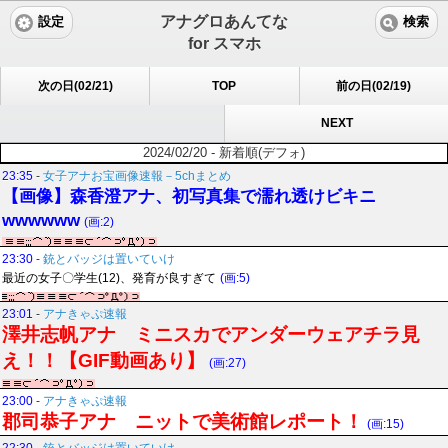
アナグロあんてな
設定
検索
for スマホ
次の日(02/21)
TOP
前の日(02/19)
NEXT
2024/02/20 - 新着順(デフォ)
23:35
-
女子アナお宝画像速報－5chまとめ
【画像】森香澄アナ、初写真集で濡れ透けビキニ
wwwwww
(画:2)
23:30
-
銃とバッジは置いていけ
最近の女子〇学生(12)、発育が良すぎて
(画:5)
23:01
-
アナきゃぷ速報
澤井志帆アナ ミニスカでアンダーウェアチラ見
え！！【GIF動画あり】
(画:27)
23:00
-
アナきゃぷ速報
郡司恭子アナ ニットで美術館レポート！
(画:15)