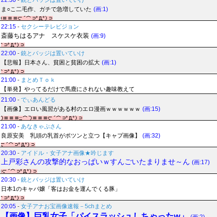
22:30
-
銃とバッジは置いていけ
ま○こ二毛作、ガチで急増していた
(画:1)
22:15
-
セクシーテレビジョン
斎藤ちはるアナ スケスケ衣装
(画:9)
22:00
-
銃とバッジは置いていけ
【悲報】日本さん、貧困と貧困の拡大
(画:1)
21:00
-
まとめＴｏｋ
【単発】やってるだけで馬鹿にされない趣味教えて
21:00
-
でぃあんどる
【画像】エロい風習がある村のエロ漫画ｗｗｗｗｗｗ
(画:15)
21:00
-
あなきゃぷさん
良原安美 乳頭の乳首がポツンと立つ【キャプ画像】
(画:32)
20:30
-
アイドル・女子アナ画像★吟じます
上戸彩さんの攻撃的なおっぱいｗすんごいたまりませ～ん
(画:17)
20:30
-
銃とバッジは置いていけ
日本1のキャバ嬢「客はお金を運んでくる豚」
20:05
-
女子アナお宝画像速報－5chまとめ
【画像】巨乳女子「パイスラッシュしちゃったw」