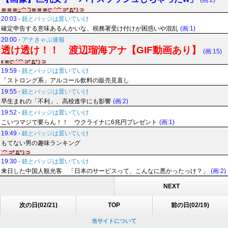
(画:2)
20:03
-
銃とバッジは置いていけ
確定申告する意味あるんかいな、税務署受け付けが困惑いや混乱
(画:1)
20:00
-
アナきゃぷ速報
透け透け！！ 渡辺瑠海アナ【GIF動画あり】
(画:15)
19:59
-
銃とバッジは置いていけ
「ストロング系」アルコール飲料の販売見直し
19:55
-
銃とバッジは置いていけ
早生まれの「不利」、高校進学にも影響
(画:2)
19:52
-
銃とバッジは置いていけ
こいつマジで要らん！！ ウクライナに6兆円プレゼント
(画:1)
19:49
-
銃とバッジは置いていけ
もてない男の趣味ランキング
19:30
-
銃とバッジは置いていけ
来日した中国人観光客 「日本のサービスって、こんなに悪かったっけ？」
(画:2)
NEXT
次の日(02/21)
TOP
前の日(02/19)
当サイトについて