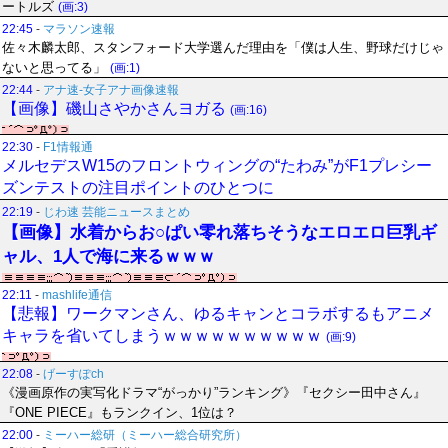
ートルズ
(画:3)
22:45
-
マラソン速報
佐々木麟太郎、スタンフォード大学選んだ理由を「僕は人生、野球だけじゃ
ないと思ってる」
(画:1)
22:44
-
アナ速‐女子アナ画像速報
【画像】磯山さやかさんヨガる
(画:16)
22:30
-
F1情報通
メルセデスW15のフロントウィングの“たわみ”がF1プレシー
ズンテストの注目ポイントのひとつに
22:19
-
じわ速 芸能ニュースまとめ
【画像】水着からお○ぱい零れ落ちそうなエロエロ巨乳ギ
ャル、1人で海に来るｗｗｗ
22:11
-
mashlife通信
【悲報】ワークマンさん、ゆるキャンとコラボするもアニメ
キャラを省いてしまうｗｗｗｗｗｗｗｗｗｗ
(画:9)
22:08
-
げーすぽch
《漫画原作の実写化ドラマ“がっかり”ランキング》『セクシー田中さん』
『ONE PIECE』もランクイン、1位は？
22:00
-
ミーハー総研（ミーハー総合研究所）