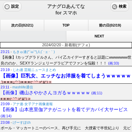
アナグロあんてな
設定
検索
for スマホ
次の日(02/21)
TOP
前の日(02/19)
NEXT
2024/02/20 - 新着順(デフォ)
23:21
-
もきゅ速(*´ω`*)人(´･ェ･｀)
【画像】Iカップグラドルさん、パイ乙カイデーすぎると話題にwwwwwww世
良ののか、SEXYランジェリーグラビアでファンを悩殺！！！
(画:33)
23:19
-
じわ速 芸能ニュースまとめ
【画像】巨乳女、エッチなお洋服を着てしまうｗｗｗｗｗ
23:11
-
mashlife通信
【画像】磯山さやかさんヨガるｗｗｗｗｗ
(画:11)
23:09
-
アナ速‐女子アナ画像速報
【画像】山本恵里伽アナがニットを着てデカパイ大サービス
(画:14)
23:08
-
げーすぽch
ポール・マッカートニーのベース、再び手元に 大捜索で半世紀ぶり 元ビ