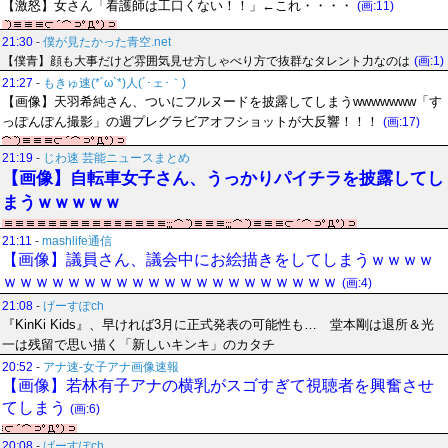
【激怒】女さん「看護師は工口くない！！」←これ・・・・
(画:11)
21:30
-
僕が見たかった青空.net
【僕青】顔も大事だけど雰囲気見せ方しゃべり方で抜群なタレント力なのは
(画:1)
21:27
-
もきゅ速(*´ω`*)人(´･ェ･｀)
【画像】天羽希純さん、ついにフルヌードを披露してしまうwwwwwww「す
っぽんぽん撮影」の週プレグラビアオフショットが大反響！！！
(画:17)
21:19
-
じわ速 芸能ニュースまとめ
【画像】自転車女子さん、うっかりパイチラを披露してし
まうｗｗｗｗｗ
21:11
-
mashlife通信
【画像】議員さん、議会中にお絵描きをしてしまうｗｗｗｗ
ｗｗｗｗｗｗｗｗｗｗｗｗｗｗｗｗｗｗｗｗｗ
(画:4)
21:08
-
げーすぽch
『KinKi Kids』、早ければ3月に正式発表の可能性も… 堂本剛は退所＆光
一は残留で思い描く「新しいキンキ」のカタチ
20:52
-
アナ速‐女子アナ画像速報
【画像】若林有子アナの横乳がスゴすぎて視聴者を興奮させ
てしまう
(画:6)
20:08
-
げーすぽch