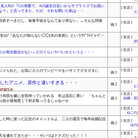
。友人Bが『Cの発案で、Aの誕生日近いからサプライズでお祝い
[ 生活 ]
な？』と言ってきた。だが、それを聞いた私は・・
ス
自炊すべきだし、毎食手抜きなんてあり得ない」→そんな同僚
[ 生活 ]
画:1
女)が『あなたの知らない◯◯(夫の名前)』というｻﾌﾟﾗｲｽﾞﾑｰﾋﾞｰ
[ 生活 ]
浮
[ 生活 ]
うか衛生観念がない→どのぐらいヤバいかというと・・・
[ 生活 ]
ジメられた。お気に入りのワンピースをハサミでズタズタに
[ 生活 ]
画:1
したアニメ、原作と違いすぎる・・・
[ 生活 ]
画:2
ヒ
[ 生活 ]
け布団を嫁に全部持っていかれる 冬は流石に寒い 「ちゃんと
画:1
結婚・恋
お前が寝相悪くて剥ぎ取ってるじゃねーか
[ 生活 ]
ねこ
した時に使った記念のキャンドルよ、二人の遺言で毎年結婚記念
[ 生活 ]
画:2
ほの
[ 生活 ]
氏を連れてきたが・・・そいつはドクズだった！！！
ス