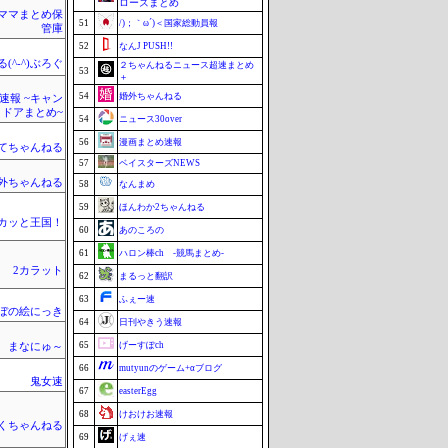
ローズまとめ
ママまとめ保
51
/)；｀ω´)＜国家総動員報
管庫
52
なんJ PUSH!!
(^-^)ぶろぐ
２ちゃんねるニュース超速まとめ
53
＋
54
婚外ちゃんねる
速報 ~キャン
トドアまとめ~
54
ニュース30over
56
漫画まとめ速報
てちゃんねる
57
ベイスターズNEWS
外ちゃんねる
58
なんまめ
59
ほんわか2ちゃんねる
カッと王国！
60
あのころの
61
ハロン棒ch -競馬まとめ-
2カラット
62
まるっと翻訳
63
ふぇー速
ぼの絵にっき
64
日刊やきう速報
65
げーすぽch
まなにゅ～
66
mutyunのゲーム+αブログ
鬼女速
67
easterEgg
68
けおけお速報
くちゃんねる
69
げぇ速