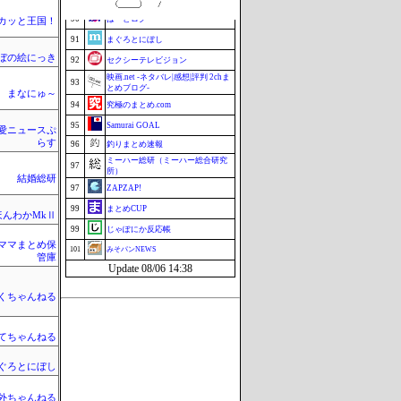
90
はーとログ
カッと王国！
91
まぐろとにぼし
ぼの絵にっき
92
セクシーテレビジョン
映画.net -ネタバレ|感想|評判 2chま
93
とめブログ-
まなにゅ～
94
究極のまとめ.com
95
Samurai GOAL
愛ニュースぷ
らす
96
釣りまとめ速報
ミーハー総研（ミーハー総合研究
97
所）
結婚総研
97
ZAPZAP!
99
まとめCUP
ほんわかMkⅡ
99
じゃぽにか反応帳
ママまとめ保
101
みそパンNEWS
管庫
Update 08/06 14:38
くちゃんねる
てちゃんねる
ぐろとにぼし
外ちゃんねる