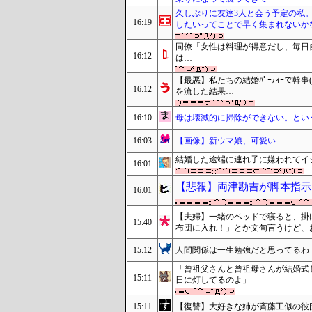
久しぶりに友達3人と会う予定の私
16:19
したいってことで早く集まれないか
同僚「女性は料理が得意だし、毎日
16:12
は…
【最悪】私たちの結婚ﾊﾟｰﾃｨｰで幹事(
16:12
を流した結果…
16:10
母は壊滅的に掃除ができない。とい
16:03
【画像】新ウマ娘、可愛い
結婚した途端に連れ子に嫌われてイ
16:01
【悲報】両津勘吉が脚本指示
16:01
【夫婦】一緒のベッドで寝ると、掛
15:40
布団に入れ！」とか文句言うけど、
15:12
人間関係は一生勉強だと思ってるわ
「曾祖父さんと曾祖母さんが結婚式
15:11
日に灯してるのよ」
15:11
【復讐】大好きな姉が斉藤工似の彼