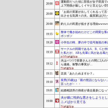
運動部だった頃に部長が女子部員で
20:00
上下関係が厳しくイヤと言えない空
「お前の実家が出してくれるって言
20:00
出させる気満々の夫。義実家はびた
20:00
釣り人の民度が低すぎる理由wwvwvwvvv
整体で働き始めたけどこの間変な客
19:35
ボソボソ
19:20
小学生の時、夢の中で信号無視の車
サークルの同期であるA、B、Cと
19:19
た私だが、ABも先輩に気がある風
夫はバツ1で前妻さんとの間に2人
19:12
ら連絡。衝撃の事実が…
19:11
店員「あたためますか？」
長男(35歳)は「親の世話にならな
19:10
言ったが・・・
19:01
結婚相談所の倒産が過去最多になっ
夫が娘に性的な悪さをしようとし
19:00
ニメばかり見てる