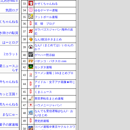
ほんわかMkⅡ
33
かぞくちゃんねる
気団ログ
34
ゆるゲーマー遅報
35
フットボール速報
くちゃんねる
36
笑 韓 ブログ
ガラパゴスジャパン-海外の反
37
き掛けの駄賃
応
38
なんJ政治ネタまとめ
はーとログ
なんJ（まとめては）いかんの
39
か？
2カラット
40
ゲーハー黙示録
41
パチンコ・パチスロ.com
愛ニュースぷ
42
カンダタ速報
らす
ラーメン速報｜2chまとめブロ
43
グ
外ちゃんねる
アイドル・女子アナ画像★吟じ
44
ます
45
くまニュース
カッと王国！
46
異世界転生まとめ速報
気ちゃんねる
47
ハウメニージャパン!
なんでも受信遅報@なんJ・お
48
まなにゅ～
んJまとめ
49
歴史的速報
菓子の家速報
ツバメ速報＠東京ヤクルトスワ
50