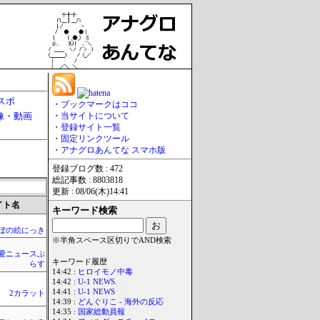
スポ
・
ブックマークはココ
像・動画
・
当サイトについて
・
登録サイト一覧
・
固定リンクツール
・
アナグロあんてな スマホ版
登録ブログ数 : 472
総記事数 : 8803818
更新 : 08/06(木)14:41
イト名
キーワード検索
ぼの絵にっき
※半角スペース区切りでAND検索
愛ニュースぷ
キーワード履歴
らす
14:42 :
ヒロイモノ中毒
14:42 :
U-1 NEWS.
14:41 :
U-1 NEWS
2カラット
14:39 :
どんぐりこ - 海外の反応
14:35 :
国家総動員報