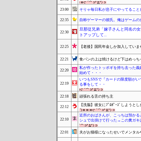
23:00
そりゃ毎日私が息子にやってること
22:35
自称ゲーマーの彼氏。俺はゲームの
旦那従兄弟「嫁子さんと同名の女
22:30
トアップして...
22:25
【老後】国民年金しか加入していま
22:21
食パンの上は焼けるけど下はめっち
私が作ったトッポギを持ち去った義
22:20
始めて・・・
いつもSNSで『カードの限度額が
22:19
る事をして・・
22:18
頑張れる舌の持ち主
【洗脳】彼女にﾌﾟﾛﾎﾟｰｽﾞしようと
22:12
近所のおばさんが、こっちは預かる
22:10
シュで出掛けて行った→この糞ガキ
22:01
夫がお猫様になったせいでメンタル