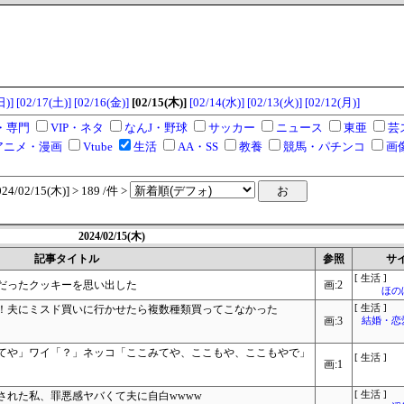
日)]
[02/17(土)]
[02/16(金)]
[02/15(木)]
[02/14(水)]
[02/13(火)]
[02/12(月)]
・専門
VIP・ネタ
なんJ・野球
サッカー
ニュース
東亜
芸
アニメ・漫画
Vtube
生活
AA・SS
教養
競馬・パチンコ
画
/02/15(木)] > 189 /件 >
2024/02/15(木)
記事タイトル
参照
サ
[ 生活 ]
だったクッキーを思い出した
画:2
ほの
！夫にミスド買いに行かせたら複数種類買ってこなかった
[ 生活 ]
画:3
結婚・恋
てや」ワイ「？」ネッコ「ここみてや、ここもや、ここもやで」
[ 生活 ]
画:1
された私、罪悪感ヤバくて夫に自白wwww
[ 生活 ]