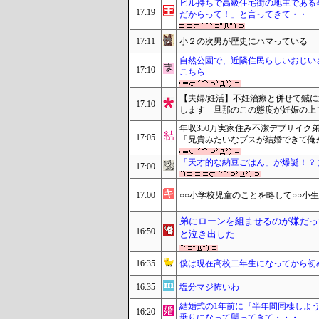
ビル持ちで高級住宅街の地主である
17:19
だからって！」と言ってきて・・
17:11
小２の次男が歴史にハマっている
自然公園で、近隣住民らしいおじい
17:10
こちら
【夫婦/妊活】不妊治療と併せて鍼
17:10
します 旦那のこの態度が妊娠の上
年収350万実家住み不潔デブサイク
17:05
「兄貴みたいなブスが結婚できて俺
「天才的な納豆ごはん」が爆誕！？
17:00
17:00
○○小学校児童のことを略して○○小
弟にローンを組ませるのが嫌だっ
16:50
と泣き出した
16:35
僕は現在高校二年生になってから初
16:35
塩分マジ怖いわ
結婚式の1年前に『半年間同棲しよ
16:20
乗りになって襲ってきて・・・