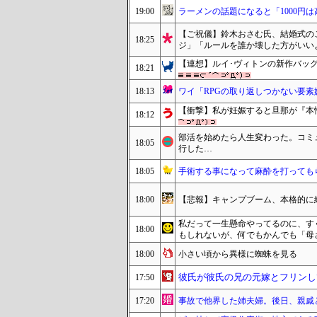
19:00
ラーメンの話題になると「1000円
【ご祝儀】鈴木おさむ氏、結婚式の
18:25
ジ」「ルールを誰か壊した方がいい
【連想】ルイ･ヴィトンの新作バッ
18:21
18:13
ワイ「RPGの取り返しつかない要
【衝撃】私が妊娠すると旦那が『本
18:12
部活を始めたら人生変わった。コミ
18:05
行した…
18:05
手術する事になって麻酔を打っても
18:00
【悲報】キャンプブーム、本格的に
私だって一生懸命やってるのに、す
18:00
もしれないが、何でもかんでも「母
18:00
小さい頃から異様に蜘蛛を見る
彼氏が彼氏の兄の元嫁とフリンし
17:50
17:20
事故で他界した姉夫婦。後日、親戚