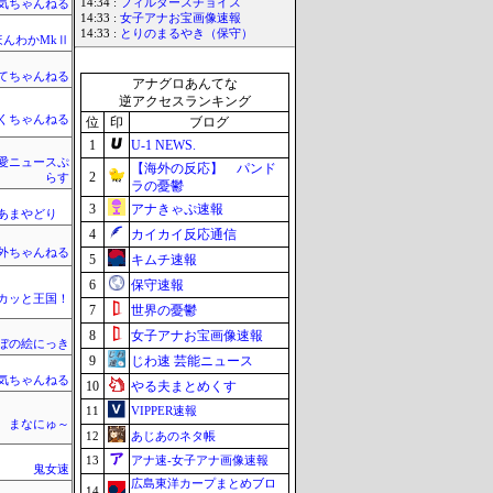
14:34 :
フィルダースチョイス
気ちゃんねる
14:33 :
女子アナお宝画像速報
14:33 :
とりのまるやき（保守）
ほんわかMkⅡ
てちゃんねる
アナグロあんてな
逆アクセスランキング
くちゃんねる
位
印
ブログ
1
U-1 NEWS.
愛ニュースぷ
【海外の反応】 パンド
2
らす
ラの憂鬱
3
アナきゃぷ速報
のあまやどり
4
カイカイ反応通信
外ちゃんねる
5
キムチ速報
6
保守速報
カッと王国！
7
世界の憂鬱
8
女子アナお宝画像速報
ぼの絵にっき
9
じわ速 芸能ニュース
気ちゃんねる
10
やる夫まとめくす
11
VIPPER速報
まなにゅ～
12
あじあのネタ帳
13
アナ速‐女子アナ画像速報
鬼女速
広島東洋カープまとめブロ
14