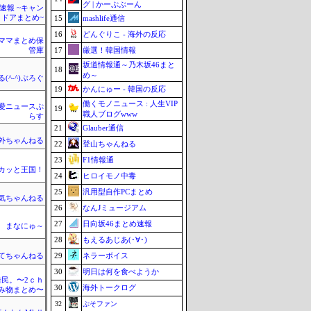
グ | かーぷぶーん
速報 ~キャン
トドアまとめ~
15
mashlife通信
16
どんぐりこ - 海外の反応
ママまとめ保
17
厳選！韓国情報
管庫
坂道情報通～乃木坂46まと
18
め～
(^-^)ぶろぐ
19
かんにゅー - 韓国の反応
働くモノニュース : 人生VIP
愛ニュースぷ
19
職人ブログwww
らす
21
Glauber通信
外ちゃんねる
22
登山ちゃんねる
23
F1情報通
カッと王国！
24
ヒロイモノ中毒
25
汎用型自作PCまとめ
気ちゃんねる
26
なんJミュージアム
27
日向坂46まとめ速報
まなにゅ～
28
もえるあじあ(･∀･)
29
ネラーボイス
てちゃんねる
30
明日は何を食べようか
民。〜2ｃｈ
30
海外トークログ
み物まとめ〜
32
ぷそファン