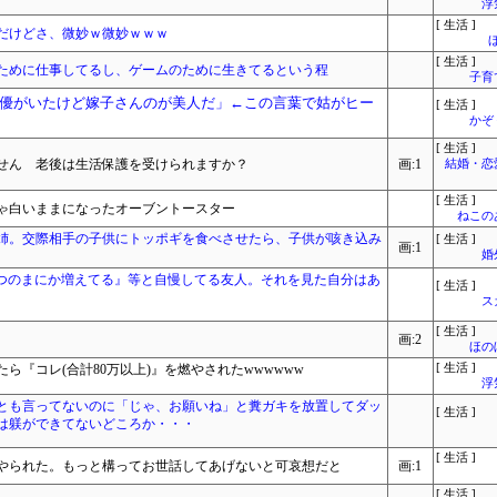
浮
[ 生活 ]
だけどさ、微妙ｗ微妙ｗｗｗ
[ 生活 ]
ために仕事してるし、ゲームのために生きてるという程
子育
優がいたけど嫁子さんのが美人だ」←この言葉で姑がヒー
[ 生活 ]
かぞ
[ 生活 ]
せん 老後は生活保護を受けられますか？
画:1
結婚・恋
[ 生活 ]
ゃ白いままになったオーブントースター
ねこ
姉。交際相手の子供にトッポギを食べさせたら、子供が咳き込み
[ 生活 ]
画:1
婚
いつのまにか増えてる』等と自慢してる友人。それを見た自分はあ
[ 生活 ]
ス
[ 生活 ]
画:2
ほの
したら『コレ(合計80万以上)』を燃やされたwwwwww
[ 生活 ]
浮
とも言ってないのに「じゃ、お願いね」と糞ガキを放置してダッ
[ 生活 ]
は躾ができてないどころか・・・
[ 生活 ]
やられた。もっと構ってお世話してあげないと可哀想だと
画:1
[ 生活 ]