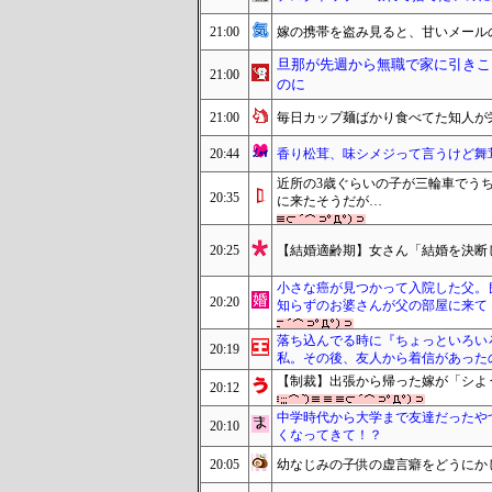
21:00
嫁の携帯を盗み見ると、甘いメール
旦那が先週から無職で家に引きこ
21:00
のに
21:00
毎日カップ麺ばかり食べてた知人が
20:44
香り松茸、味シメジって言うけど舞
近所の3歳ぐらいの子が三輪車でう
20:35
に来たそうだが…
20:25
【結婚適齢期】女さん「結婚を決断
小さな癌が見つかって入院した父。
20:20
知らずのお婆さんが父の部屋に来て
落ち込んでる時に『ちょっといろいろ
20:19
私。その後、友人から着信があった
【制裁】出張から帰った嫁が「シよ
20:12
中学時代から大学まで友達だったや
20:10
くなってきて！？
20:05
幼なじみの子供の虚言癖をどうにか