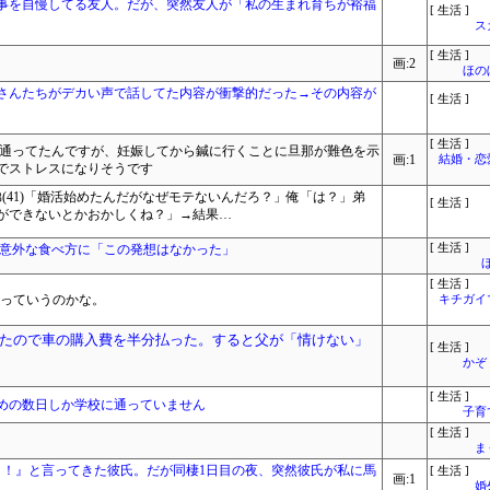
事を自慢してる友人。だが、突然友人が「私の生まれ育ちが裕福
[ 生活 ]
ス
[ 生活 ]
画:2
ほの
さんたちがデカい声で話してた内容が衝撃的だった→その内容が
[ 生活 ]
[ 生活 ]
に通ってたんですが、妊娠してから鍼に行くことに旦那が難色を示
画:1
結婚・恋
でストレスになりそうです
弟(41)「婚活始めたんだがなぜモテないんだろ？」俺「は？」弟
[ 生活 ]
ができないとかおかしくね？」→結果…
 意外な食べ方に「この発想はなかった」
[ 生活 ]
[ 生活 ]
生っていうのかな。
キチガイ
たので車の購入費を半分払った。すると父が「情けない」
[ 生活 ]
かぞ
[ 生活 ]
めの数日しか学校に通っていません
子育
[ 生活 ]
ま
う！』と言ってきた彼氏。だが同棲1日目の夜、突然彼氏が私に馬
[ 生活 ]
画:1
婚