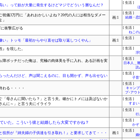
[ 生活 ]
は高い」って奴が大量に発生するけどマジでどういう層なんだ？
[ 生活 ]
ご祝儀3万円に「あれおかしいよね？20代の人には相当なダメー
画:1
結婚・恋
よ」
グに衝撃広がる
[ 生活 ]
ねこ
[ 生活 ]
素嫌い」トッモ「最初からやり直せば取り返しつくやん」
画:1
性』を現した。
[ 生活 ]
浮
[ 生活 ]
ュ障ボッチだった俺は、究極の肉体美を手に入れ、ある計画を実
日本人＿難
読
[ 生活 ]
らったんだけど、声は聞こえるのに、目も開かず、声も出せない
子育
[ 生活 ]
終わる・・・・
キャンプ
プ･アウ
ぐ「母さんに聞いたら？」と言う夫。確かにトメには及ばないか
[ 生活 ]
さんに～」と言う夫にイライラ
すまいる
[ 生活 ]
行
[ 生活 ]
ていた。こういう彼と結婚したら大変ですかね？
かぞ
[ 生活 ]
と役所が『姉夫婦の子供達を引き取れ！』と要求してきて・・・
画:1
婚