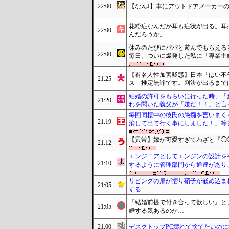
22:00
【なんJ】車にアウトドアメーカーの
花粉症なんだが耳も症状が出る。耳
22:00
んだろうか。
休みのたびにパパと遊んでもらえる
22:00
毎日。ついに爆発した私に「専業主
【有名人性加害疑惑】日本「はい不
21:25
ス「推定無罪です。判決が出るまで
結婚の許可をもらいに行った時、「
21:20
れを聞いた義父が「嫌だ！！」と言
毎回同棲中の彼氏の愚痴を言いまく
21:19
消して出て行く事にしました！」等
【異常】嫁が可愛すぎてわざと『◯
21:12
エンジニアとしてエンジンの設計を
21:10
するように管理部門から通達があり
リビングの扉が摺り硝子が嵌め込ま
21:05
する
『結婚前提で付き合って欲しい』と言
21:05
婚する気あるのか…
21:00
デスクトップPC壊れて捨てたいの