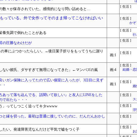
[ 生活 ]
の数々が保存されていた。感情的になり問い詰めると…
もっている。外で女作ってそのまま帰ってこなければいい
[ 生活 ]
かぞ
[ 生活 ]
栄養失調で倒れたことがある
行
[ 生活 ]
茸の圧勝なわけだが
ちの車にぶつかったらしい。→後日菓子折りをもってうちに謝り
[ 生活 ]
画:1
[ 生活 ]
しない彼氏、ダサすぎて無理になってきた」←マンバズの嵐
画:4
結婚・恋
良いガン保険に入ってたので広い個室に入ったが、3日目に見ず
[ 生活 ]
画:1
・・
婚
あって落ち込んでる、話聞いて欲しい』と友人にLINEをした
[ 生活 ]
ので出たら・・・
ス
う」ってしつこく迫ってキタwwww
[ 生活 ]
浮
つと縁を切った。最初は普通に接していたのに、だんだんおかし
[ 生活 ]
[ 生活 ]
したい。発達障害児なんだけど平気で嘘をつく子
お