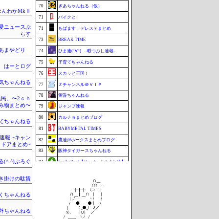
70
ぎあちゃんねる（仮）
ほんわかMkⅡ
71
バイクと！
愛ニュースぷ
71
もばます｜デレステまとめ
らす
73
BREAK TIME
のあまやどり
74
ひま速(°∀°) -暇つぶし速報-
75
子育てちゃんねる
はーとログ
76
スカッと王国！
気ちゃんねる
77
Ｚチャンネル＠ＶＩＰ
78
黄昏ちゃんねる
民。〜2ｃｈ
み物まとめ〜
79
ジャンプ速報
80
カルチョまとめブログ
てちゃんねる
81
BABYMETAL TIMES
速報 ~キャン
82
鷹速@ホークスまとめブログ
トドアまとめ~
83
阪神タイガースちゃんねる
(^-^)ぶろぐ
84
footballnet【サッカー5chまとめ】
85
もきゅ速(*´ω`*)人(´･ェ･｀)
き掛けの駄賃
85
ポーランドボール 翻訳
くちゃんねる
87
チゲ速
88
VTuberNews
外ちゃんねる
89
まなにゅ～