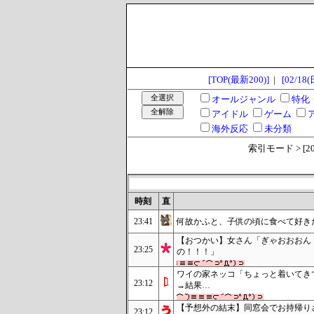
[TOP(最新200)]
|
[02/18(
オールジャンル
特化
アイドル
ゲーム
海外反応
未分類
索引モード > [2024
時刻
直
23:41
何故かふと、子供の頃に食べて好き
【おつかい】女さん「ぎゃおおおん
23:25
の！！！」
ワイの家ネッコ「ちょっと着いてき
23:12
→結果…
【予想外の結末】同窓会でお持帰り
23:12