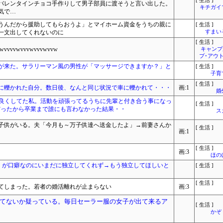
[ 生活 ]
バレンタインチョコ手作りして男子部員に渡そうと言い出した。
キチガイ
気で…
うんだから援助してもらおうよ」とマイホーム資金をうちの親に
[ 生活 ]
一文出してくれないのに
すまいる
[ 生活 ]
vwvvvwvvvwvvw
キャンプ
プ･アウ
が来た。サラリーマン風の男性が「マッサージできますか？」と
[ 生活 ]
子育
[ 生活 ]
に轢かれた自分。数日後、なんと同じ状況で車に轢かれて・・・
画:1
婚
仲良くしてた私。活動を頑張ってるうちに先輩と付き合う事になっ
[ 生活 ]
だったから卒業まで誰にも言わなかった結果・・
ス
の子供がいる。夫「今月も～万子供達へ送金したよ」→前妻さんか
[ 生活 ]
画:1
[ 生活 ]
画:3
ほの
い」が口癖なのにいまだに独立してくれず→もう独立してほしいと
[ 生活 ]
[ 生活 ]
てしまった。若者の婚活離れが止まらない
画:3
てないか疑っている。毎日セーラー服の女子が出て来るア
[ 生活 ]
かぞ