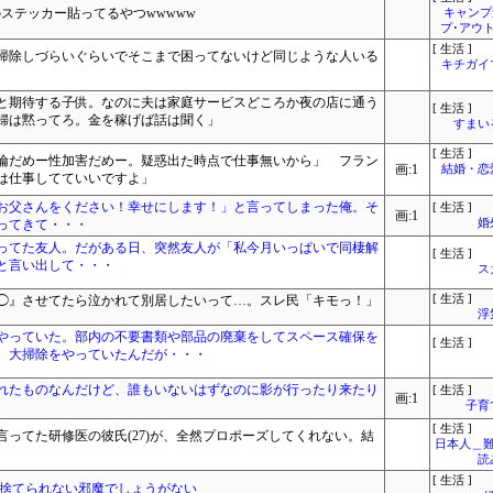
ステッカー貼ってるやつwwwww
キャンプ
プ･アウ
[ 生活 ]
掃除しづらいぐらいでそこまで困ってないけど同じような人いる
キチガイ
と期待する子供。なのに夫は家庭サービスどころか夜の店に通う
[ 生活 ]
婦は黙ってろ。金を稼げば話は聞く」
すまいる
[ 生活 ]
倫だめー性加害だめー。疑惑出た時点で仕事無いから」 フラン
画:1
結婚・恋
は仕事してていいですよ」
お父さんをください！幸せにします！」と言ってしまった俺。そ
[ 生活 ]
画:1
ってきて・・・
婚
ってた友人。だがある日、突然友人が「私今月いっぱいで同棲解
[ 生活 ]
と言い出して・・・
ス
◯』させてたら泣かれて別居したいって…。スレ民「キモっ！」
[ 生活 ]
浮
やっていた。部内の不要書類や部品の廃棄をしてスペース確保を
[ 生活 ]
、大掃除をやっていたんだが・・・
れたものなんだけど、誰もいないはずなのに影が行ったり来たり
[ 生活 ]
画:1
子育
[ 生活 ]
ってた研修医の彼氏(27)が、全然プロポーズしてくれない。結
日本人＿難
読
[ 生活 ]
に捨てられない邪魔でしょうがない