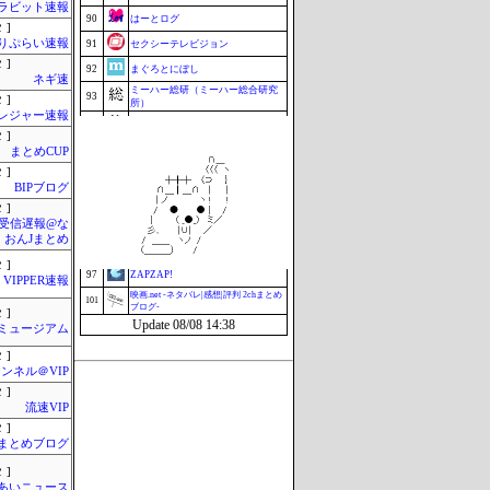
ラビット速報
90
はーとログ
 ]
りぷらい速報
91
セクシーテレビジョン
 ]
92
まぐろとにぼし
ネギ速
ミーハー総研（ミーハー総合研究
93
 ]
所）
レジャー速報
94
釣りまとめ速報
 ]
95
こんなニュースにでくわした
まとめCUP
 ]
96
ねこのあまやどり
BIPブログ
97
マラソン速報
 ]
受信遅報@な
97
まとめCUP
・おんJまとめ
97
ブラウザゲーム速報
 ]
97
ZAPZAP!
VIPPER速報
映画.net -ネタバレ|感想|評判 2chまとめ
101
ブログ-
 ]
Update 08/08 14:38
Jミュージアム
 ]
ンネル＠VIP
 ]
流速VIP
 ]
hまとめブログ
 ]
あいニュース