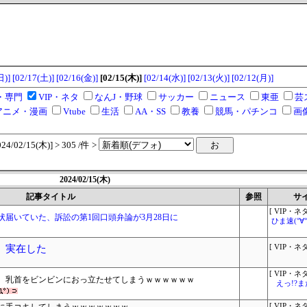
日)]
[02/17(土)]
[02/16(金)]
[02/15(木)]
[02/14(水)]
[02/13(火)]
[02/12(月)]
・専門
VIP・ネタ
なんJ・野球
サッカー
ニュース
東亜
芸
アニメ・漫画
Vtube
生活
AA・SS
教養
競馬・パチンコ
画
/02/15(木)] > 305 /件 >
2024/02/15(木)
記事タイトル
参照
サ
[ VIP・ネタ
届いていた、訴訟の第1回口頭弁論が3月28日に
ひま速(°∀
、実在した
[ VIP・ネタ
[ VIP・ネタ
ん、乳首をビンビンにおっ立たせてしまうｗｗｗｗｗｗ
えっ!?
[ VIP・ネタ