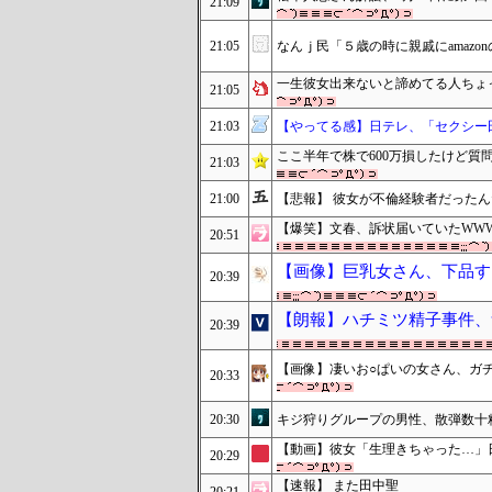
21:09
21:05
なんｊ民「５歳の時に親戚にamaz
一生彼女出来ないと諦めてる人ちょ
21:05
21:03
【やってる感】日テレ、「セクシー
ここ半年で株で600万損したけど質
21:03
21:00
【悲報】 彼女が不倫経験者だった
【爆笑】文春、訴状届いていたWWW
20:51
【画像】巨乳女さん、下品す
20:39
【朗報】ハチミツ精子事件、
20:39
【画像】凄いお○ぱいの女さん、ガ
20:33
20:30
キジ狩りグループの男性、散弾数十
【動画】彼女「生理きちゃった…」
20:29
【速報】 また田中聖