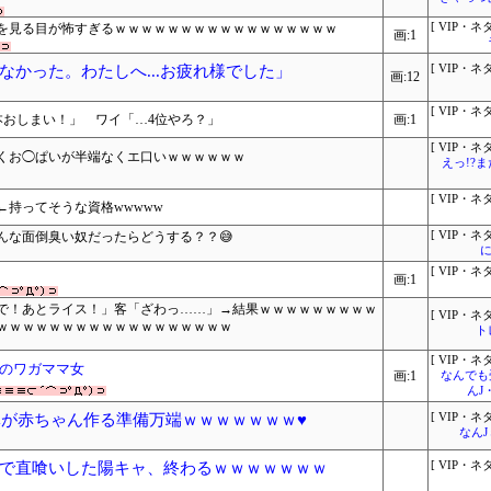
を見る目が怖すぎるｗｗｗｗｗｗｗｗｗｗｗｗｗｗｗｗｗ
[ VIP・ネタ
画:1
かった。わたしへ...お疲れ様でした」
[ VIP・ネタ
画:12
[ VIP・ネタ
本おしまい！」 ワイ「…4位やろ？」
画:1
[ VIP・ネタ
だくお◯ぱいが半端なくエ口いｗｗｗｗｗｗ
えっ!?
[ VIP・ネタ
持ってそうな資格wwwww
んな面倒臭い奴だったらどうする？？😅
[ VIP・ネタ
に
[ VIP・ネタ
画:1
で！あとライス！」客「ざわっ……」→結果ｗｗｗｗｗｗｗｗｗ
[ VIP・ネタ
ｗｗｗｗｗｗｗｗｗｗｗｗｗｗｗｗｗｗ
ト
[ VIP・ネタ
のワガママ女
画:1
なんでも
んJ
体が赤ちゃん作る準備万端ｗｗｗｗｗｗｗ♥
[ VIP・ネタ
なん
で直喰いした陽キャ、終わるｗｗｗｗｗｗｗ
[ VIP・ネタ