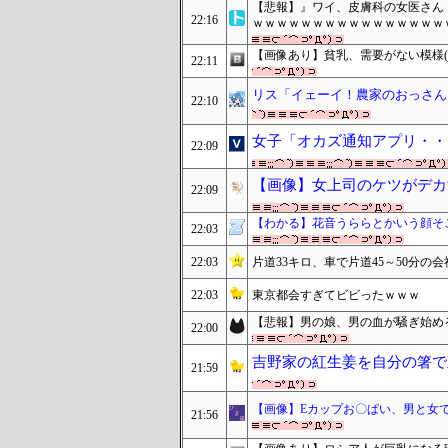
【悲報】』ワイ、皮膚科の女医さん
22:16
ｗｗｗｗｗｗｗｗｗｗｗｗｗｗｗｗ
【画像あり】貧乳、需要がない模様(
22:11
リス「イェーイ！農家のおっさん
22:10
女子「オカズ通知アプリ・・
22:09
【画像】女上司のケツがデカ
22:09
【わかる】花音うららとかいう顔そ
22:03
22:03
片道33キロ、車で片道45～50分の
22:03
東京都会すぎてビビったｗｗｗ
【悲報】男の娘、男の血が騒ぎ始める
22:00
吉野家の紅生姜を自分の箸で
21:59
【画像】Eカップお〇ぱい、男と女
21:56