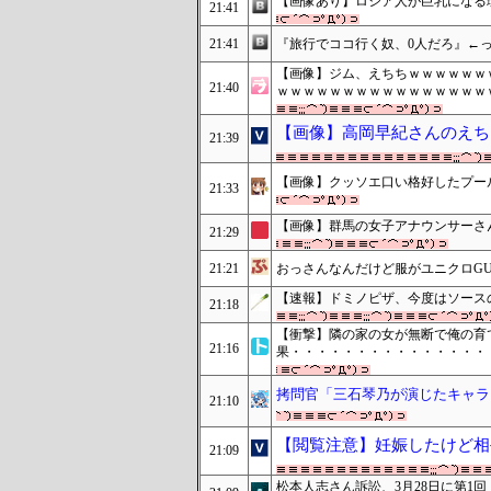
【画像あり】ロシア人が巨乳になる理
21:41
21:41
『旅行でココ行く奴、0人だろ』←っ
【画像】ジム、えちちｗｗｗｗｗｗ
21:40
ｗｗｗｗｗｗｗｗｗｗｗｗｗｗｗｗ
【画像】高岡早紀さんのえち
21:39
【画像】クッソエ口い格好したプー
21:33
【画像】群馬の女子アナウンサーさ
21:29
21:21
おっさんなんだけど服がユニクロG
【速報】ドミノピザ、今度はソース
21:18
【衝撃】隣の家の女が無断で俺の育
21:16
果・・・・・・・・・・・・・・・
拷問官「三石琴乃が演じたキャラ
21:10
【閲覧注意】妊娠したけど相
21:09
松本人志さん訴訟、3月28日に第1