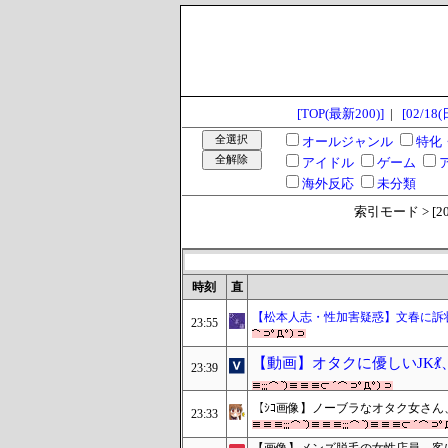
[TOP(最新200)]
|
[02/18(
オールジャンル
特化
アイドル
ゲーム
海外反応
未分類
索引モード > [2024
時刻
直
【松本人志・性加害疑惑】文春に訴状
23:55
【動画】オタクに優しいJK
23:39
【ｼｺ画像】ノーブラなオタク女さ
23:33