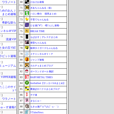
ワラノート
68
けおけお速報
 ]
71
ぎあちゃんねる（仮）
ためのおんＪ
72
ハロン棒ch -競馬まとめ-
まとめ速報
 ]
73
子育てちゃんねる
奇妙な奴ら
74
ひま速(°∀°) -暇つぶし速報-
 ]
ンネル＠VIP
75
BREAK TIME
 ]
76
もばます｜デレステまとめ
流速VIP
77
黄昏ちゃんねる
 ]
と女の五寸釘
78
阪神タイガースちゃんねる
 ]
78
Ｚチャンネル＠ＶＩＰ
ラビット速報
80
ジャンプ速報
 ]
Jミュージアム
81
カルチョまとめブログ
82
ポーランドボール 翻訳
 ]
VIPPER速報
83
BABYMETAL TIMES
 ]
84
footballnet【サッカー5chまとめ】
またここのサイ
85
鷹速@ホークスまとめブログ
ト?
86
チゲ速
 ]
ワラノート
87
まなにゅ～
 ]
88
もきゅ速(*´ω`*)人(´･ェ･｀)
ゅ～す速報Z
 ]
88
VTuberNews