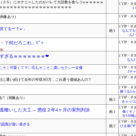
（３５）にオナニーしたのがバレて大説教を食らうwｗｗｗｗｗ
[ VIP・ネタ
ｗｗｗｗｗｗｗｗｗｗｗｗｗｗｗｗｗｗｗｗ
ト
画像あり)
[ VIP・ネタ
[ VIP・ネタ
見てるー？w 」
画:1
なんでも
んJ
・？何だろこれ」ﾋﾟｯ
[ VIP・ネタ
すぎるｗｗｗｗｗｗｗ❤
[ VIP・ネタ
なん
こそこ可愛くてマ〇毛もそこそこ濃いセクシー女優
[ VIP・ネタ
Zチャ
[ VIP・ネタ
会社に通い続けて去年の年収365万…これ通う価値あんの？
[ VIP・ネタ
勝つる2c
!!（画像あり）
[ VIP・ネタ
画:5
きゃっつ
[ VIP・ネタ
直喰いした大工→ 懲役２年4ヶ月の実刑判決
画:1
働くモノニ
生VIP職
[ VIP・ネタ
で認識が違い過ぎる
画:2
ひま速(°∀
[ VIP・ネタ