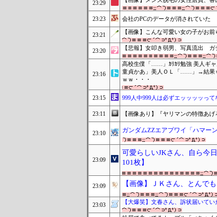
【画像】メンズ脱毛の女性店員、客
23:29
23:23
会社のPCのデータが消されていた
【画像】こんな可愛い女の子がお前
23:21
【悲報】女叩き弱男、写真流出 ガ
23:20
高校生僕「……」ｶﾘｶﾘ勉強 美人ギャ
童貞かあ」美人ＯＬ「……」→結果
23:16
ｗｗ・・・
23:15
999人中999人は必ずエッッッッって
23:11
【画像あり】『ヤリマンの特徴あげろ
ガンダムZZエアプワイ「ハマーン
23:10
可愛らしいJKさん、自ら今
23:09
101枚】
【画像】ＪＫさん、とんでも
23:09
【大爆笑】文春さん、訴状届いてい
23:03