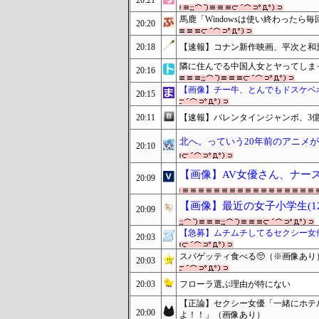
20:21
馬鹿「Windowsは使い終わった
20:20
20:18
【速報】コナン新作映画、平次と和葉
隣に住んでる中国人女とヤってしま
20:16
【画像】チー牛、とんでもドスケベ
20:15
20:11
【速報】バレンタインジャンボ、3億
北へ。っていう20年前のアニメ
20:10
【画像】AV女優さん、ナー
20:09
【画像】最近の女子小学生(1
20:09
【急募】ムチムチしてるセクシー女
20:03
スパゲッティ食べる🥺（※画像あり
20:03
20:03
フローラ選ぶ理由が特にない
【正論】セクシー女優「一緒にホテ
20:00
よ！！」（画像あり）