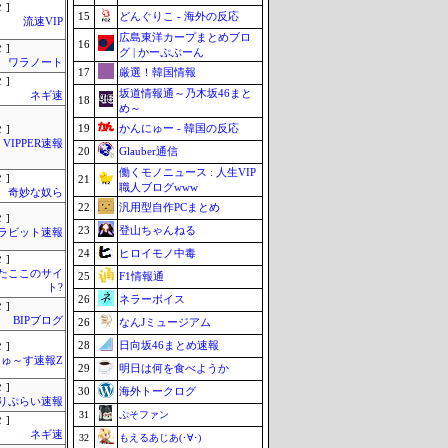
 ]
15
どんぐりこ - 海外の反応
流速VIP
広島東洋カープまとめブロ
16
 ]
グ | かーぷぶーん
ワラノート
17
厳選！韓国情報
 ]
坂道情報通～乃木坂46まと
ネギ速
18
め～
19
かんにゅー - 韓国の反応
 ]
VIPPER速報
20
Glauber通信
働くモノニュース : 人生VIP
 ]
21
職人ブログwww
奇妙な奴ら
22
汎用型自作PCまとめ
 ]
23
登山ちゃんねる
ラビット速報
24
ヒロイモノ中毒
 ]
またここのサイ
25
F1情報通
ト?
26
ネラーボイス
 ]
BIPブログ
26
なんJミュージアム
28
日向坂46まとめ速報
 ]
ゅ～す速報Z
29
明日は何を食べようか
 ]
30
海外トークログ
りぷらい速報
31
ぷそファン
 ]
ネギ速
32
もえるあじあ(･∀･)