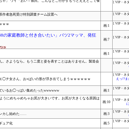
ちゃ」 ワイ「おい！彼氏、こんなとこ行かずもっとええとこで食
[ VIP・ネタ
原作者急死受け特別調査チーム設置へ
[ VIP・ネタ
ｗｗｗ
[ VIP・ネタ
画:1
「38の家庭教師と付き合いたい」バツ2マッマ、発狂
[ VIP・ネタ
画:7
[ VIP・ネタ
画:1
ん。さようなら。もう二度と姿を表すことはありません。製造会
[ VIP・ネタ
[ VIP・ネタ
エ◯チ女さん、お○ぱいの形が浮き出てしまうｗｗｗｗｗｗ
えっ!?
[ VIP・ネタ
いるお◯っぱい集めたったwwwwww
画:1
のようにめちゃめちゃお尻が大きいです。お尻が大きくなる原因は
[ VIP・ネタ
画:10
に
[ VIP・ネタ
ンカし始めた……
画:3
[ VIP・ネタ
ギュア化
画:5