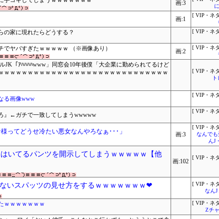
に手コキしてしまうｗｗｗｗｗｗｗ
画:3
に
[ VIP・ネタ
画:1
らの家に現れたらどうする？
[ VIP・ネタ
チでヤバすぎたｗｗｗｗｗ （※画像あり）
[ VIP・ネタ
画:2
ルJK「ｱﾊﾊﾊﾊwww」同窓会10年後僕「大企業に勤められてるけど
[ VIP・ネタ
ｗｗｗｗｗｗｗｗｗｗｗｗｗｗｗｗｗｗｗｗｗｗｗｗｗｗｗｗｗ
ト
[ VIP・ネタ
なる画像www
[ VIP・ネタ
』←ガチで一致してしまうwwwww
[ VIP・ネタ
様ってどうせ冷たい悪女なんやろなぁ･･･」
画:3
なんでも
んJ
日はいてるパンツを開示してしまうｗｗｗｗｗ【他
[ VIP・ネタ
画:102
ないスパッツの見せ方をするｗｗｗｗｗｗｗ❤
[ VIP・ネタ
なん
たｗｗｗｗｗｗｗ
[ VIP・ネタ
Zチャ