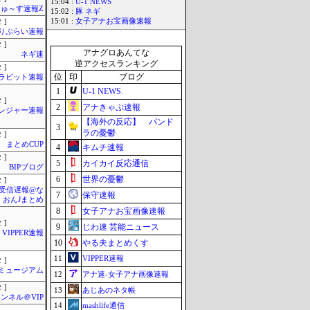
15:04 :
U-1 NEWS
ゅ～す速報Z
15:02 :
豚 ネギ
15:01 :
女子アナお宝画像速報
 ]
りぷらい速報
 ]
アナグロあんてな
ネギ速
逆アクセスランキング
 ]
位
印
ブログ
ラビット速報
1
U-1 NEWS.
 ]
2
アナきゃぷ速報
レジャー速報
【海外の反応】 パンド
3
ラの憂鬱
 ]
まとめCUP
4
キムチ速報
 ]
5
カイカイ反応通信
BIPブログ
6
世界の憂鬱
 ]
受信遅報@な
7
保守速報
・おんJまとめ
8
女子アナお宝画像速報
 ]
9
じわ速 芸能ニュース
VIPPER速報
10
やる夫まとめくす
11
VIPPER速報
 ]
Jミュージアム
12
アナ速‐女子アナ画像速報
 ]
13
あじあのネタ帳
ンネル＠VIP
14
mashlife通信