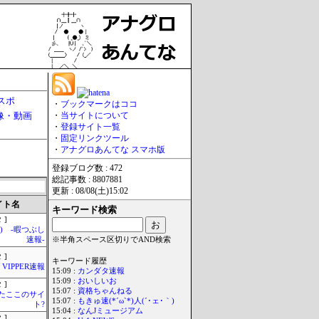
スポ
・
ブックマークはココ
像・動画
・
当サイトについて
・
登録サイト一覧
・
固定リンクツール
・
アナグロあんてな スマホ版
登録ブログ数 : 472
総記事数 : 8807881
更新 : 08/08(土)15:02
イト名
キーワード検索
 ]
°) -暇つぶし
速報-
※半角スペース区切りでAND検索
 ]
キーワード履歴
VIPPER速報
15:09 :
カンダタ速報
15:09 :
おいしいお
 ]
15:07 :
資格ちゃんねる
またここのサイ
15:07 :
もきゅ速(*´ω`*)人(´･ェ･｀)
ト?
15:04 :
なんJミュージアム
 ]