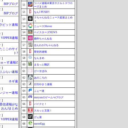
ツバメ速報＠東京ヤクルトスワロ
BIPブログ
51
ーズまとめ
 ]
51
なんJ PUSH!!
BIPブログ
２ちゃんねるニュース超速まとめ
53
 ]
＋
ラビット速報
54
ニュース30over
54
ベイスターズNEWS
 ]
VIPPER速報
56
婚外ちゃんねる
 ]
57
ほんわか2ちゃんねる
またここのサイ
58
歴史的速報
ト?
58
なんまめ
 ]
ゅ～す速報Z
60
まるっと翻訳
 ]
61
げーすぽch
りぷらい速報
 ]
62
あのころの
ネギ速
63
日刊やきう速報
 ]
64
ふぇー速
レジャー速報
65
mutyunのゲーム+αブログ
 ]
66
バイクと！
受信遅報@な
・おんJまとめ
66
スカッと王国！
 ]
68
げぇ速
VIPPER速報
68
easterEgg
 ]