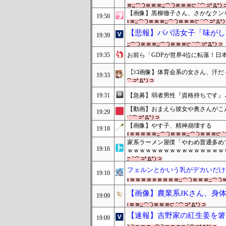
【画像】黒柳徹子さん、さかなクン
19:50
【悲報】パパ活女子「味がしな
19:39
19:35
お前ら「GDPが世界4位に転落！日
【ｼｺ画像】体育会系の女さん、汗
19:33
19:31
【急募】弱者男性『資格持ちです』←
【動画】おまえら彼女や奥さんがこ
19:29
【画像】やす子、精神崩壊する
19:18
家系ラーメン屋僕「やわめ普通多め
19:16
ｗｗｗｗｗｗｗｗｗｗｗｗｗｗｗｗ
フェルンとかいう乳がデカいだけ
19:10
【画像】農業系JKさん、身
19:09
【速報】吉野家の紅生姜を箸
19:09