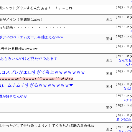
ら毎回シャットダウンするんだぁぁ！！！」←これ
[ VIP・ネタ
[ VIP・ネタ
がメイン！主題歌はaiko！
画:1
った結果・・・・・・・・・・・・・・・
[ VIP・ネタ
ト
ボディのベトナムガールを捕まえるwww
[ VIP・ネタ
画:4
[ VIP・ネタ
円当たる模様wwwwww
[ VIP・ネタ
がおもろいんやけど見たやつおる？
画:1
なんでも
んJ
スコスプレがエロすぎて炎上ｗｗｗｗｗｗｗ
[ VIP・ネタ
画:6
2)、ムチムチすぎるｗｗｗｗｗｗｗ❤
[ VIP・ネタ
画:4
なん
優が好きなんやが
[ VIP・ネタ
Zチャ
）
[ VIP・ネタ
画:2
[ VIP・ネタ
勝つる2c
ル行っただけで性行為しようとしてくるちんぽ脳の童貞死ね
[ VIP・ネタ
画:2
きゃっつ