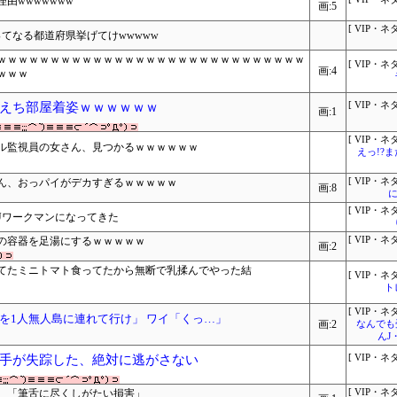
由wwwwwww
画:5
[ VIP・ネタ
てなる都道府県挙げてけwwwww
ｗｗｗｗｗｗｗｗｗｗｗｗｗｗｗｗｗｗｗｗｗｗｗｗｗｗｗｗｗ
[ VIP・ネタ
画:4
ｗｗｗ
えち部屋着姿ｗｗｗｗｗｗ
[ VIP・ネタ
画:1
[ VIP・ネタ
ル監視員の女さん、見つかるｗｗｗｗｗｗ
えっ!?
ん、おっパイがデカすぎるｗｗｗｗｗ
[ VIP・ネタ
画:8
に
[ VIP・ネタ
Uワークマンになってきた
の容器を足湯にするｗｗｗｗｗ
[ VIP・ネタ
画:2
てたミニトマト食ってたから無断で乳揉んでやった結
[ VIP・ネタ
ト
[ VIP・ネタ
を1人無人島に連れて行け」 ワイ「くっ…」
画:2
なんでも
んJ
手が失踪した、絶対に逃がさない
[ VIP・ネタ
回 「筆舌に尽くしがたい損害」
[ VIP・ネタ