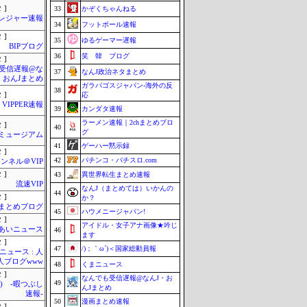
 ]
33
かぞくちゃんねる
レジャー速報
34
フットボール速報
 ]
35
ゆるゲーマー遅報
BIPブログ
36
笑 韓 ブログ
 ]
受信遅報@な
37
なんJ政治ネタまとめ
・おんJまとめ
ガラパゴスジャパン-海外の反
38
 ]
応
VIPPER速報
39
カンダタ速報
ラーメン速報｜2chまとめブロ
 ]
40
グ
Jミュージアム
41
ゲーハー黙示録
 ]
42
パチンコ・パチスロ.com
ンネル＠VIP
 ]
43
異世界転生まとめ速報
流速VIP
なんJ（まとめては）いかんの
44
 ]
か？
hまとめブログ
45
ハウメニージャパン!
 ]
アイドル・女子アナ画像★吟じ
あいニュース
46
ます
 ]
47
/)；｀ω´)＜国家総動員報
ュース : 人
人ブログwww
48
くまニュース
 ]
なんでも受信遅報@なんJ・お
49
°) -暇つぶし
んJまとめ
速報-
50
漫画まとめ速報
 ]