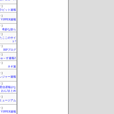
 ]
ラビット速報
 ]
VIPPER速報
 ]
奇妙な奴ら
 ]
またここのサイ
ト?
 ]
BIPブログ
 ]
ゅ～す速報Z
 ]
ネギ速
 ]
レジャー速報
 ]
受信遅報@な
・おんJまとめ
 ]
Jミュージアム
 ]
VIPPER速報