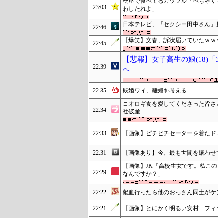
松屋で食べてるカップル「ぺちゃく
23:03
わしたれよ」
日本テレビ、「セクシー田中さん」
22:46
【爆笑】文春、訴状届いていたｗｗ
22:45
【悲報】女子高生の娘(18)
22:39
へ
22:35
既婚ワイ、離婚を考える
コオロギ食を愛してくださった皆さ
22:34
社破産
22:33
【画像】ピチピチセーターを着たド
22:31
【画像あり】今、最も世間を賑わせて
【画像】JK「高校生女です。私こ
22:29
なんですか？」
22:22
献血行ったら他のおっさん同士がケ
22:21
【画像】とにかく明るい安村、フィ