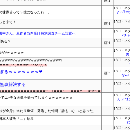
画:1
[ VIP・ネタ
onの株券貰って３億になったわ…」
よい子の
っと来て！
[ VIP・ネタ
画:1
[ VIP・ネタ
田中さん」原作者急ﾀﾋ受け特別調査チーム設置へ
Zチャ
問ある？
[ VIP・ネタ
画:1
[ VIP・ネタ
んだがｗｗｗｗｗ
男
WWWWWWWWWWWWWWWWWWW
[ VIP・ネタ
ぎるｗｗｗｗｗｗｗ❤
[ VIP・ネタ
画:5
なん
無事解決する
[ VIP・ネタ
[ VIP・ネタ
チでエ○チな画像を撮ってしまうｗｗｗｗｗｗｗ
えっ!?
[ VIP・ネタ
粒が全身に当たり重傷…発砲した仲間「誰もいないと思った」
日本人彼氏「…」結果
[ VIP・ネタ
に
[ VIP・ネタ