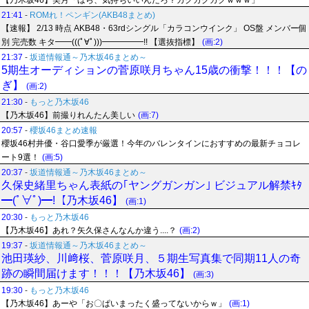
【乃木坂46】美月「ほら、気持ちいいんだろ？カクカクカクｗｗｗ」
21:41
-
ROMれ！ペンギン(AKB48まとめ)
【速報】 2/13 時点 AKB48・63rdシングル「カラコンウインク」 OS盤 メンバー個
別 完売数 キタ━━(((ﾟ∀ﾟ)))━━━━━!! 【選抜指標】
(画:2)
21:37
-
坂道情報通～乃木坂46まとめ～
5期生オーディションの菅原咲月ちゃん15歳の衝撃！！！【の
ぎ】
(画:2)
21:30
-
もっと乃木坂46
【乃木坂46】前撮りれんたん美しい
(画:7)
20:57
-
櫻坂46まとめ速報
櫻坂46村井優・谷口愛季が厳選！今年のバレンタインにおすすめの最新チョコレ
ート9選！
(画:5)
20:37
-
坂道情報通～乃木坂46まとめ～
久保史緒里ちゃん表紙の｢ヤングガンガン｣ ビジュアル解禁ｷﾀ
━(ﾟ∀ﾟ)━!【乃木坂46】
(画:1)
20:30
-
もっと乃木坂46
【乃木坂46】あれ？矢久保さんなんか違う....？
(画:2)
19:37
-
坂道情報通～乃木坂46まとめ～
池田瑛紗、川﨑桜、菅原咲月、５期生写真集で同期11人の奇
跡の瞬間届けます！！！【乃木坂46】
(画:3)
19:30
-
もっと乃木坂46
【乃木坂46】あーや「お〇ぱいまったく盛ってないからｗ」
(画:1)