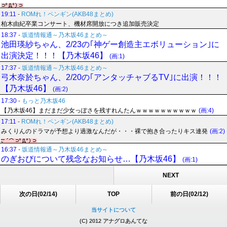
19:11
-
ROMれ！ペンギン(AKB48まとめ)
柏木由紀卒業コンサート、機材席開放につき追加販売決定
18:37
-
坂道情報通～乃木坂46まとめ～
池田瑛紗ちゃん、2/23の｢神ゲー創造主エボリューション｣に
出演決定！！！【乃木坂46】
(画:1)
17:37
-
坂道情報通～乃木坂46まとめ～
弓木奈於ちゃん、2/20の｢アンタッチャブるTV｣に出演！！！
【乃木坂46】
(画:2)
17:30
-
もっと乃木坂46
【乃木坂46】まだまだ少女っぽさを残すれんたんｗｗｗｗｗｗｗｗｗｗ
(画:4)
17:11
-
ROMれ！ペンギン(AKB48まとめ)
みくりんのドラマが予想より過激なんだが・・・裸で抱き合ったりキス連発
(画:2)
16:37
-
坂道情報通～乃木坂46まとめ～
のぎおびについて残念なお知らせ…【乃木坂46】
(画:1)
NEXT
次の日(02/14)
TOP
前の日(02/12)
当サイトについて
(C) 2012 アナグロあんてな