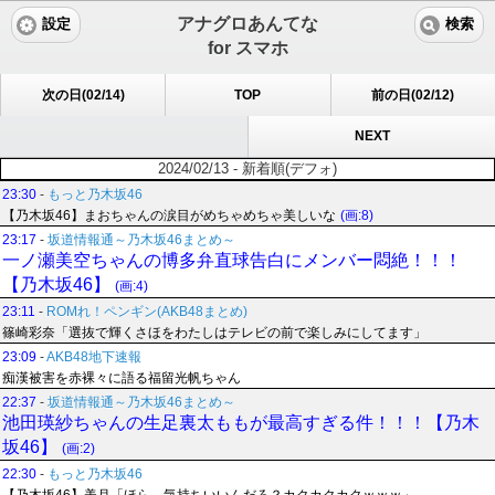
アナグロあんてな
設定
検索
for スマホ
次の日(02/14)
TOP
前の日(02/12)
NEXT
2024/02/13 - 新着順(デフォ)
23:30
-
もっと乃木坂46
【乃木坂46】まおちゃんの涙目がめちゃめちゃ美しいな
(画:8)
23:17
-
坂道情報通～乃木坂46まとめ～
一ノ瀬美空ちゃんの博多弁直球告白にメンバー悶絶！！！
【乃木坂46】
(画:4)
23:11
-
ROMれ！ペンギン(AKB48まとめ)
篠崎彩奈「選抜で輝くさほをわたしはテレビの前で楽しみにしてます」
23:09
-
AKB48地下速報
痴漢被害を赤裸々に語る福留光帆ちゃん
22:37
-
坂道情報通～乃木坂46まとめ～
池田瑛紗ちゃんの生足裏太ももが最高すぎる件！！！【乃木
坂46】
(画:2)
22:30
-
もっと乃木坂46