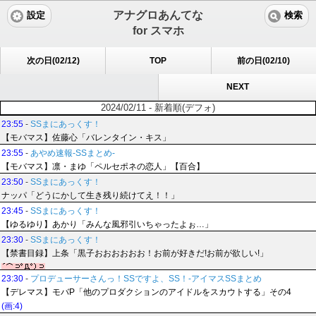
アナグロあんてな
設定
検索
for スマホ
次の日(02/12)
TOP
前の日(02/10)
NEXT
2024/02/11 - 新着順(デフォ)
23:55
-
SSまにあっくす！
【モバマス】佐藤心「バレンタイン・キス」
23:55
-
あやめ速報-SSまとめ-
【モバマス】凛・まゆ「ペルセポネの恋人」【百合】
23:50
-
SSまにあっくす！
ナッパ「どうにかして生き残り続けてえ！！」
23:45
-
SSまにあっくす！
【ゆるゆり】あかり「みんな風邪引いちゃったよぉ…」
23:30
-
SSまにあっくす！
【禁書目録】上条「黒子おおおおおお！お前が好きだ!お前が欲しい!」
23:30
-
プロデューサーさんっ！SSですよ、SS！-アイマスSSまとめ
【デレマス】モバP「他のプロダクションのアイドルをスカウトする」その4
(画:4)