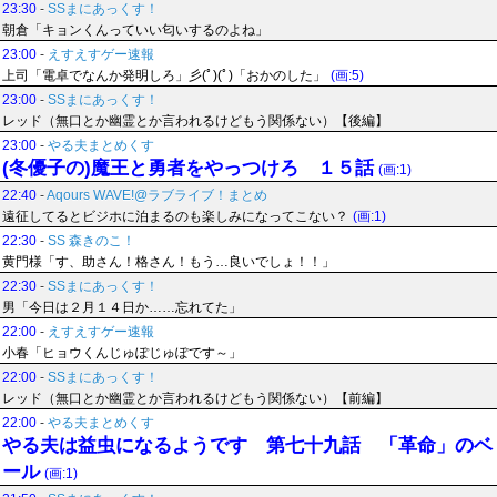
23:30
-
SSまにあっくす！
朝倉「キョンくんっていい匂いするのよね」
23:00
-
えすえすゲー速報
上司「電卓でなんか発明しろ」彡(ﾟ)(ﾟ)「おかのした」
(画:5)
23:00
-
SSまにあっくす！
レッド（無口とか幽霊とか言われるけどもう関係ない）【後編】
23:00
-
やる夫まとめくす
(冬優子の)魔王と勇者をやっつけろ １５話
(画:1)
22:40
-
Aqours WAVE!@ラブライブ！まとめ
遠征してるとビジホに泊まるのも楽しみになってこない？
(画:1)
22:30
-
SS 森きのこ！
黄門様「す、助さん！格さん！もう…良いでしょ！！」
22:30
-
SSまにあっくす！
男「今日は２月１４日か……忘れてた」
22:00
-
えすえすゲー速報
小春「ヒョウくんじゅぽじゅぽです～」
22:00
-
SSまにあっくす！
レッド（無口とか幽霊とか言われるけどもう関係ない）【前編】
22:00
-
やる夫まとめくす
やる夫は益虫になるようです 第七十九話 「革命」のベ
ール
(画:1)