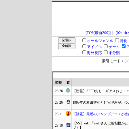
[TOP(最新200)]
|
[02/14(
オールジャンル
特化
アイドル
ゲーム
海外反応
未分類
索引モード > [2024
時刻
直
23:26
【朗報】SEEDおじ・ギアスおじ・
23:26
1999年の杉田智和と釘宮理恵が、
23:11
【話題】最近のジャンプアニメが社
【SS】knkn「emtnさんは腕相撲
23:10
ブ！】