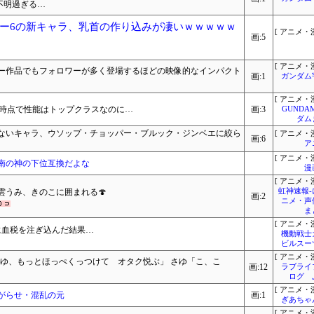
不明過ぎる…
ー6の新キャラ、乳首の作り込みが凄いｗｗｗｗｗ
[ アニメ・漫
画:5
[ アニメ・漫
ー作品でもフォロワーが多く登場するほどの映像的なインパクト
画:1
ガンダム
[ アニメ・漫
あの時点で性能はトップクラスなのに…
画:3
GUNDA
ダム
ないキャラ、ウソップ・チョッパー・ブルック・ジンベエに絞ら
[ アニメ・漫
画:6
ア
[ アニメ・漫
南の神の下位互換だよな
漫
[ アニメ・漫
雲うみ、きのこに囲まれる🍄
虹神速報
画:2
ニメ・声
ま
[ アニメ・漫
に血税を注ぎ込んだ結果…
機動戦士
ビルスー
[ アニメ・漫
「ぱゆ、もっとほっぺくっつけて オタク悦ぶ」 さゆ「こ、こ
画:12
ラブライ
ログ 
[ アニメ・漫
がらせ・混乱の元
画:1
ぎあちゃ
[ アニメ・漫