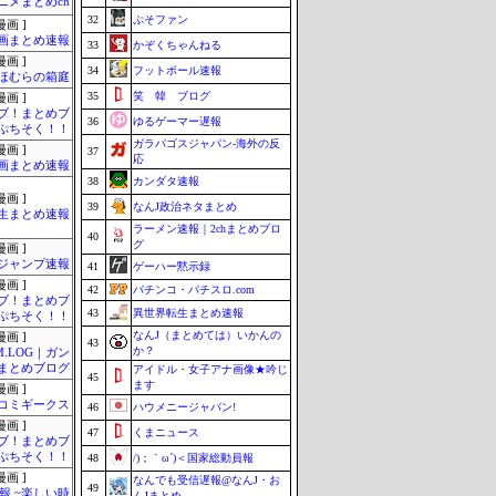
ニメまとめch
32
ぷそファン
画 ]
画まとめ速報
33
かぞくちゃんねる
画 ]
34
フットボール速報
ほむらの箱庭
35
笑 韓 ブログ
画 ]
ブ！まとめブ
36
ゆるゲーマー遅報
ぷちそく！！
ガラパゴスジャパン-海外の反
画 ]
37
応
画まとめ速報
38
カンダタ速報
画 ]
39
なんJ政治ネタまとめ
生まとめ速報
ラーメン速報｜2chまとめブロ
40
グ
画 ]
ジャンプ速報
41
ゲーハー黙示録
画 ]
42
パチンコ・パチスロ.com
ブ！まとめブ
43
異世界転生まとめ速報
ぷちそく！！
なんJ（まとめては）いかんの
画 ]
43
か？
M.LOG｜ガン
まとめブログ
アイドル・女子アナ画像★吟じ
45
ます
画 ]
コミギークス
46
ハウメニージャパン!
画 ]
47
くまニュース
ブ！まとめブ
ぷちそく！！
48
/)；｀ω´)＜国家総動員報
画 ]
なんでも受信遅報@なんJ・お
49
報 ~楽しい時
んJまとめ