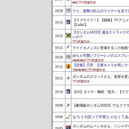
19:59
ワイ、進撃の巨人のライナーを見て
【ラブライブ！】【朗報】TVアニメ
19:35
【Liella!】
【ガンダムSEED】連合ストライ
19:35
いの？
19:32
ライドカメンズに登場するこの仮面
めちゃ可愛いフリーレンのコスプレ
19:29
【悲報】刃牙、主要キャラが死にそ
19:11
ガンダムのズゴックさん、姿形を変
19:11
19:10
【SS】ダイヤ・鞠莉「恵方」【ラブ
19:08
【劇場版ガンダムSEED】でもフ
なろう小説って中世じゃなくてあ
19:06
ガンダムのムーシカさん、ソシャゲ
19:05