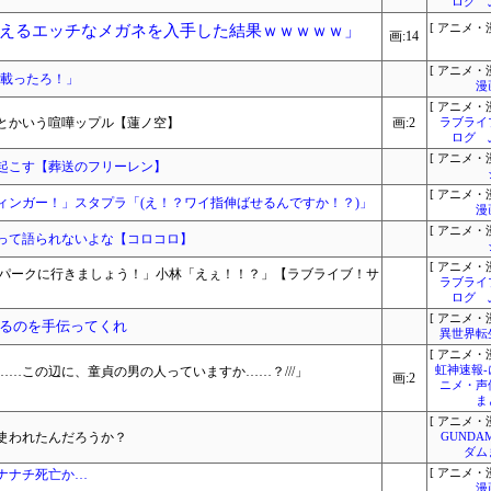
ログ 
えるエッチなメガネを入手した結果ｗｗｗｗｗ」
[ アニメ・漫
画:14
[ アニメ・漫
！載ったろ！」
漫
[ アニメ・漫
とかいう喧嘩ップル【蓮ノ空】
画:2
ラブライ
ログ 
[ アニメ・漫
起こす【葬送のフリーレン】
[ アニメ・漫
ィンガー！」スタプラ「(え！？ワイ指伸ばせるんですか！？)」
漫
[ アニメ・漫
って語られないよな【コロコロ】
[ アニメ・漫
ンパークに行きましょう！」小林「えぇ！！？」【ラブライブ！サ
ラブライ
ログ 
[ アニメ・漫
るのを手伝ってくれ
異世界転
[ アニメ・漫
…この辺に、童貞の男の人っていますか……？///」
虹神速報
画:2
ニメ・声
ま
[ アニメ・漫
使われたんだろうか？
GUNDA
ダム
ナナチ死亡か…
[ アニメ・漫
漫