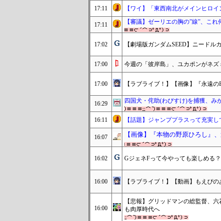
17:11
【ワイ】「東西南北がメインヒロイ
【審議】ゼーリエの胸の”線”、これ
17:11
17:02
【劇場版ガンダムSEED】ニードル
17:00
今週の「彼岸島」、ユカポンがネズ
17:00
【ラブライブ！】【画像】『永遠のEu
四国犬・侘助(わびすけ)を捕獲、み
16:29
16:11
【話題】ジャンププラスって充実し
【画像】『本物の野原ひろし』、
16:07
16:02
GジェネFって今やっても楽しめる？
16:00
【ラブライブ！】【動画】もえぴの
【悲報】グリッドマンの総監督、六
16:00
も肉厚時代へ