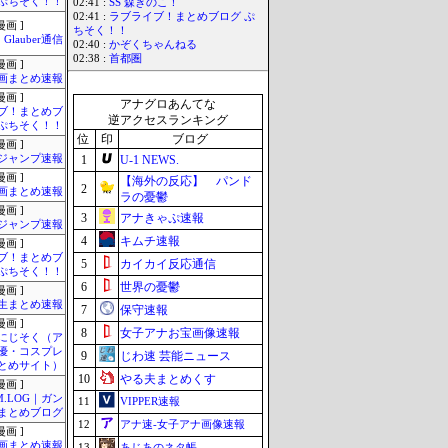
ぷちそく！！
02:41 :
SS 森きのこ！
02:41 :
ラブライブ！まとめブログ ぷ
画 ]
ちそく！！
Glauber通信
02:40 :
かぞくちゃんねる
02:38 :
首都圏
画 ]
画まとめ速報
画 ]
アナグロあんてな
ブ！まとめブ
逆アクセスランキング
ぷちそく！！
位
印
ブログ
画 ]
ジャンプ速報
1
U-1 NEWS.
画 ]
【海外の反応】 パンド
2
画まとめ速報
ラの憂鬱
画 ]
3
アナきゃぷ速報
ジャンプ速報
4
キムチ速報
画 ]
ブ！まとめブ
5
カイカイ反応通信
ぷちそく！！
6
世界の憂鬱
画 ]
生まとめ速報
7
保守速報
画 ]
8
女子アナお宝画像速報
-にじそく（ア
優・コスプレ
9
じわ速 芸能ニュース
とめサイト）
10
やる夫まとめくす
画 ]
M.LOG｜ガン
11
VIPPER速報
まとめブログ
12
アナ速‐女子アナ画像速報
画 ]
画まとめ速報
13
あじあのネタ帳