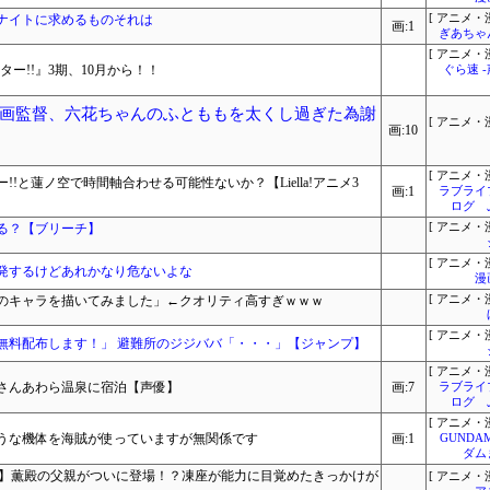
ナイトに求めるものそれは
[ アニメ・漫
画:1
ぎあちゃ
[ アニメ・漫
ー!!』3期、10月から！！
ぐら速 
画監督、六花ちゃんのふとももを太くし過ぎた為謝
[ アニメ・漫
画:10
[ アニメ・漫
!と蓮ノ空で時間軸合わせる可能性ないか？【Liella!アニメ3
画:1
ラブライ
ログ 
る？【ブリーチ】
[ アニメ・漫
[ アニメ・漫
発するけどあれかなり危ないよな
漫
のキャラを描いてみました」←クオリティ高すぎｗｗｗ
[ アニメ・漫
[ アニメ・漫
無料配布します！」 避難所のジジババ「・・・」【ジャンプ】
[ アニメ・漫
さんあわら温泉に宿泊【声優】
画:7
ラブライ
ログ 
[ アニメ・漫
うな機体を海賊が使っていますが無関係です
画:1
GUNDA
ダム
話感想】薫殿の父親がついに登場！？凍座が能力に目覚めたきっかけが
[ アニメ・漫