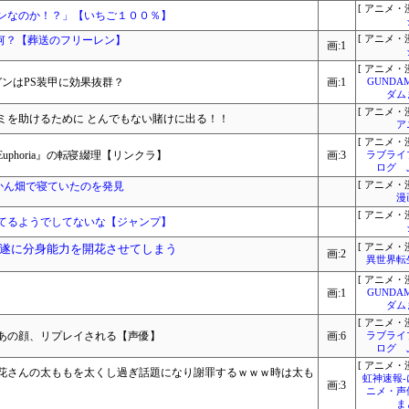
[ アニメ・漫
ンなのか！？」【いちご１００％】
何？【葬送のフリーレン】
[ アニメ・漫
画:1
[ アニメ・漫
ガンはPS装甲に効果抜群？
画:1
GUNDA
ダム
[ アニメ・漫
ミを助けるために とんでもない賭けに出る！！
ア
[ アニメ・漫
phoria』の転寝綴理【リンクラ】
画:3
ラブライ
ログ 
かん畑で寝ていたのを発見
[ アニメ・漫
漫
[ アニメ・漫
てるようでしてないな【ジャンプ】
遂に分身能力を開花させてしまう
[ アニメ・漫
画:2
異世界転
[ アニメ・漫
画:1
GUNDA
ダム
[ アニメ・漫
あの顔、リプレイされる【声優】
画:6
ラブライ
ログ 
[ アニメ・漫
花さんの太ももを太くし過ぎ話題になり謝罪するｗｗｗ時は太も
虹神速報
画:3
ニメ・声
ま