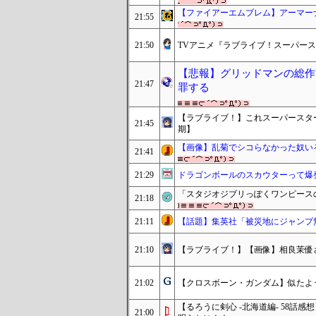
【ファイアーエムブレム】アーマー
21:55
21:50
TVアニメ『ラブライブ！スーパースタ
【悲報】グリッドマンの総作
21:47
罪する
【ラブライブ！】これスーパースター!
21:45
期】
【画像】乱菊でシコらなかった奴い
21:41
21:29
ドラゴンボールのスカウターって爆
「スタジオジブリっぽくワンピース
21:18
21:11
【話題】集英社「被災地にジャンプ
21:10
【ラブライブ！】【画像】相良茉優
21:02
【クロスボーン・ガンダム】似たよ
【るろうに剣心 -北海道編- 58
21:00