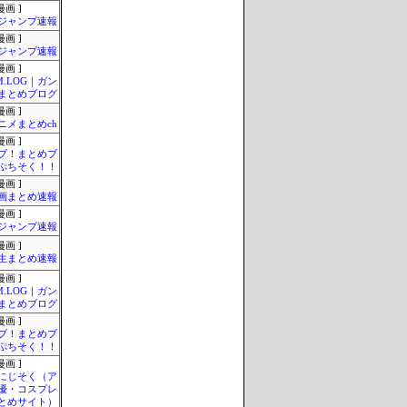
画 ]
ジャンプ速報
画 ]
ジャンプ速報
画 ]
M.LOG｜ガン
まとめブログ
画 ]
ニメまとめch
画 ]
ブ！まとめブ
ぷちそく！！
画 ]
画まとめ速報
画 ]
ジャンプ速報
画 ]
生まとめ速報
画 ]
M.LOG｜ガン
まとめブログ
画 ]
ブ！まとめブ
ぷちそく！！
画 ]
-にじそく（ア
優・コスプレ
とめサイト）