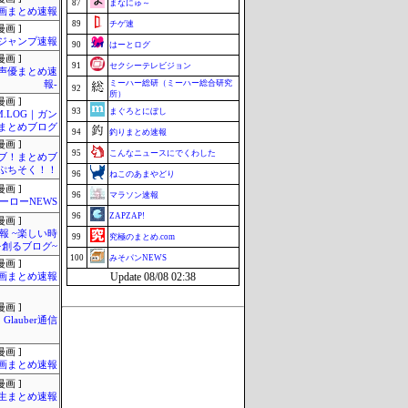
87
まなにゅ～
画まとめ速報
89
チゲ速
画 ]
ジャンプ速報
90
はーとログ
画 ]
91
セクシーテレビジョン
-声優まとめ速
ミーハー総研（ミーハー総合研究
報-
92
所）
画 ]
93
まぐろとにぼし
M.LOG｜ガン
まとめブログ
94
釣りまとめ速報
画 ]
95
こんなニュースにでくわした
ブ！まとめブ
ぷちそく！！
96
ねこのあまやどり
画 ]
96
マラソン速報
ーローNEWS
96
ZAPZAP!
画 ]
報 ~楽しい時
99
究極のまとめ.com
を創るブログ~
100
みそパンNEWS
画 ]
Update 08/08 02:38
画まとめ速報
画 ]
Glauber通信
画 ]
画まとめ速報
画 ]
生まとめ速報