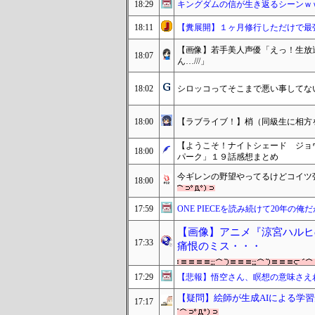
18:29
キングダムの信が生き返るシーンｗ
18:11
【糞展開】１ヶ月修行しただけで最
【画像】若手美人声優「えっ！生放
18:07
ん…///」
18:02
シロッコってそこまで悪い事してな
18:00
【ラブライブ！】梢（同級生に相方を
【ようこそ！ナイトシェード ジョ
18:00
パーク」１９話感想まとめ
今ギレンの野望やってるけどコイツ
18:00
17:59
ONE PIECEを読み続けて20年
【画像】アニメ『涼宮ハルヒ
17:33
痛恨のミス・・・
17:29
【悲報】悟空さん、瞑想の意味さえ
【疑問】絵師が生成AIによる学
17:17