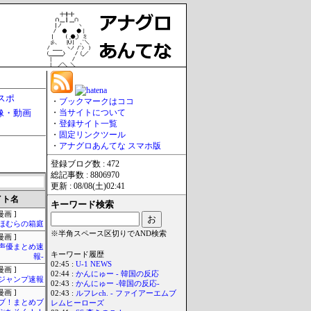
スポ
・
ブックマークはココ
像・動画
・
当サイトについて
・
登録サイト一覧
・
固定リンクツール
・
アナグロあんてな スマホ版
登録ブログ数 : 472
総記事数 : 8806970
更新 : 08/08(土)02:41
イト名
キーワード検索
画 ]
ほむらの箱庭
※半角スペース区切りでAND検索
画 ]
-声優まとめ速
キーワード履歴
報-
02:45 :
U-1 NEWS
画 ]
02:44 :
かんにゅー - 韓国の反応
ジャンプ速報
02:43 :
かんにゅー -韓国の反応-
画 ]
02:43 :
ルフレch. - ファイアーエムブ
ブ！まとめブ
レムヒーローズ