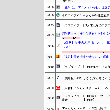
明らかに！！
20:59
【第140話】アニメちいかわ、撮影
20:50
ホロライブVTuberさんが47都道
20:45
【ラブライブ！】3月末以降のラブ
阿笠博士って端から見ると小学生女
20:29
【画像】若手美人声優「えっ！生
20:26
じゃん…///」
20:11
【悲報】最終決戦が糞つまらん理由
20:10
【ラブライブ！】Liella5thライブ東
20:02
【劇場版SEED】シンは何も考えず
20:00
【名作】『からくりサーカス』って
【ラブライブ！】【朗報】ラブライブ
20:00
決定！！！！！【Liella!】
ずんだもんフィギュア原型公開 プラ
20:00