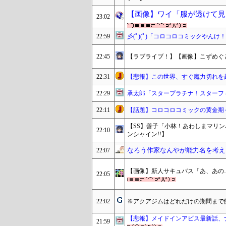
【画像】ワイ「服が透けて見
23:02
22:59
彡(ﾟ)(ﾟ)「コロコロコミックやんけ
22:45
【ラブライブ！】【画像】こずめぐ
22:31
【悲報】この世界、すぐ魔力切れを
22:29
承太郎「スタープラチナ！スターフ
22:11
【話題】コロコロコミックの黄金期
【SS】善子「小林！あわしまマリ
22:10
ンシャイン!!】
なろう作家なんやが能力名を考え
22:07
【画像】新人サキュバス「あ、あの…
22:05
22:02
※アクアジムはどれだけの期間まで
【悲報】メイドインアビス最新話、
21:59