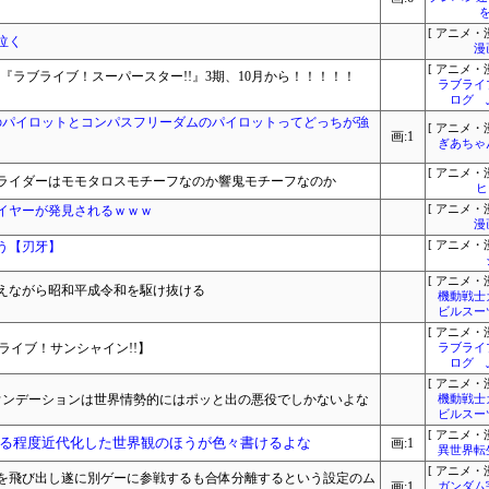
[ アニメ・漫
泣く
漫
[ アニメ・漫
『ラブライブ！スーパースター!!』3期、10月から！！！！！
ラブライ
ログ 
クのパイロットとコンパスフリーダムのパイロットってどっちが強
[ アニメ・漫
画:1
ぎあちゃ
[ アニメ・漫
ライダーはモモタロスモチーフなのか響鬼モチーフなのか
ヒ
イヤーが発見されるｗｗｗ
[ アニメ・漫
漫
う【刃牙】
[ アニメ・漫
[ アニメ・漫
えながら昭和平成令和を駆け抜ける
機動戦士
ビルスー
[ アニメ・漫
ライブ！サンシャイン!!】
ラブライ
ログ 
[ アニメ・漫
ァウンデーションは世界情勢的にはポッと出の悪役でしかないよな
機動戦士
ビルスー
[ アニメ・漫
る程度近代化した世界観のほうが色々書けるよな
画:1
異世界転
[ アニメ・漫
を飛び出し遂に別ゲーに参戦するも合体分離するという設定のム
画:1
ガンダム