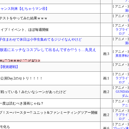
ア
[ アニメ・漫
チャンス到来【むちゃうマン④】
漫
[ アニメ・漫
府県テストをやってみた結果ｗｗｗ
[ アニメ・漫
ライブ！イベント、ほぼ毎週開催
ラブライ
ログ 
子住まわせて休日は小学生集めてるジジイなんやけど
[ アニメ・漫
漫
放送にエッチなコスプレして出るんですか!?うぅ…丸見え
[ アニメ・漫
画:3
異世界転
[ アニメ・漫
【呪術廻戦】
[ アニメ・漫
京公演Day.2のセトリ！！！！
画:1
ラブライ
ログ 
[ アニメ・漫
に戦っている！みたいなシーンがあったけど
画:2
GUNDA
ダム
[ アニメ・漫
一度は読むべき漫画じゃね？
アニ
[ アニメ・漫
！スーパースター!! ユニット&ファンミーティングツアー開催
画:2
ラブライ
ログ 
[ アニメ・漫
モ化も
画:6
プレバン速