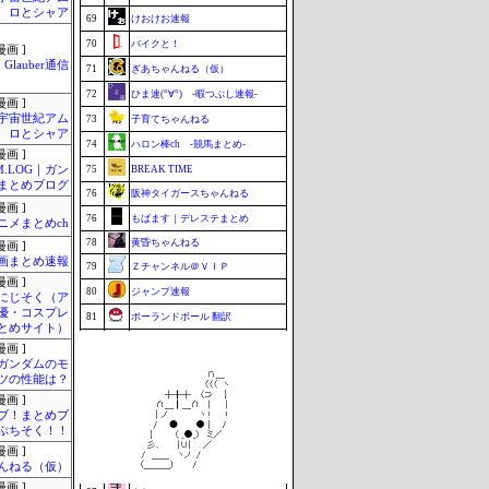
ロとシャア
69
けおけお速報
70
バイクと！
画 ]
Glauber通信
71
ぎあちゃんねる（仮）
72
ひま速(°∀°) -暇つぶし速報-
画 ]
宇宙世紀アム
73
子育てちゃんねる
ロとシャア
74
ハロン棒ch -競馬まとめ-
画 ]
M.LOG｜ガン
75
BREAK TIME
まとめブログ
76
阪神タイガースちゃんねる
画 ]
76
もばます｜デレステまとめ
ニメまとめch
78
黄昏ちゃんねる
画 ]
画まとめ速報
79
Ｚチャンネル＠ＶＩＰ
画 ]
80
ジャンプ速報
-にじそく（ア
優・コスプレ
81
ポーランドボール 翻訳
とめサイト）
81
カルチョまとめブログ
画 ]
ガンダムのモ
83
footballnet【サッカー5chまとめ】
ツの性能は？
84
BABYMETAL TIMES
画 ]
ブ！まとめブ
85
もきゅ速(*´ω`*)人(´･ェ･｀)
ぷちそく！！
85
VTuberNews
画 ]
んねる（仮）
87
鷹速@ホークスまとめブログ
画 ]