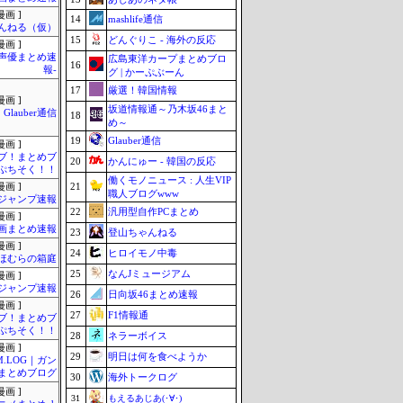
画 ]
14
mashlife通信
んねる（仮）
15
どんぐりこ - 海外の反応
画 ]
-声優まとめ速
広島東洋カープまとめブロ
16
報-
グ | かーぷぶーん
17
厳選！韓国情報
画 ]
坂道情報通～乃木坂46まと
Glauber通信
18
め～
19
Glauber通信
画 ]
ブ！まとめブ
20
かんにゅー - 韓国の反応
ぷちそく！！
働くモノニュース : 人生VIP
21
画 ]
職人ブログwww
ジャンプ速報
22
汎用型自作PCまとめ
画 ]
画まとめ速報
23
登山ちゃんねる
画 ]
24
ヒロイモノ中毒
ほむらの箱庭
25
なんJミュージアム
画 ]
ジャンプ速報
26
日向坂46まとめ速報
画 ]
27
F1情報通
ブ！まとめブ
ぷちそく！！
28
ネラーボイス
画 ]
29
明日は何を食べようか
M.LOG｜ガン
まとめブログ
30
海外トークログ
画 ]
31
もえるあじあ(･∀･)