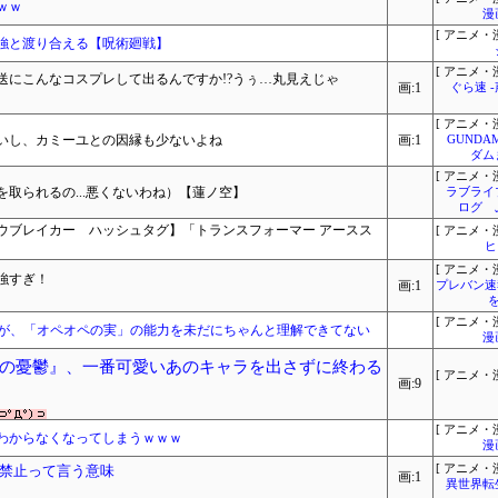
ｗｗ
漫
[ アニメ・漫
強と渡り合える【呪術廻戦】
[ アニメ・漫
送にこんなコスプレして出るんですか!?うぅ…丸見えじゃ
画:1
ぐら速 
[ アニメ・漫
いし、カミーユとの因縁も少ないよね
画:1
GUNDA
ダム
[ アニメ・漫
取られるの...悪くないわね）【蓮ノ空】
ラブライ
ログ 
ウブレイカー ハッシュタグ】「トランスフォーマー アースス
[ アニメ・漫
ヒ
[ アニメ・漫
強すぎ！
画:1
プレバン速
[ アニメ・漫
の俺だが、「オペオペの実」の能力を未だにちゃんと理解できてない
漫
の憂鬱』、一番可愛いあのキャラを出さずに終わる
[ アニメ・漫
画:9
[ アニメ・漫
わからなくなってしまうｗｗｗ
漫
習禁止って言う意味
[ アニメ・漫
画:1
異世界転