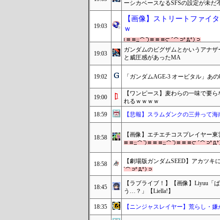
ーシカベースなるSFSの設定が未だ
【画像】ストリートファイタ
19:03
ｗ
ガンダムのビグザムとかいうアナザ
19:03
と威圧感があったMA
19:02
「ガンダムAGE-3 オービタル」
【ワンピース】麦わらの一味で要ら
19:00
れるｗｗｗｗ
18:59
【悲報】スラムダンクの三井って海
【画像】エチエチコスプレイヤー東
18:58
【劇場版ガンダムSEED】アカツキ
18:58
【ラブライブ！】【画像】Liyuu
18:45
う…？」【Liella!】
18:35
【ニンジャスレイヤー】荒らし・嫌