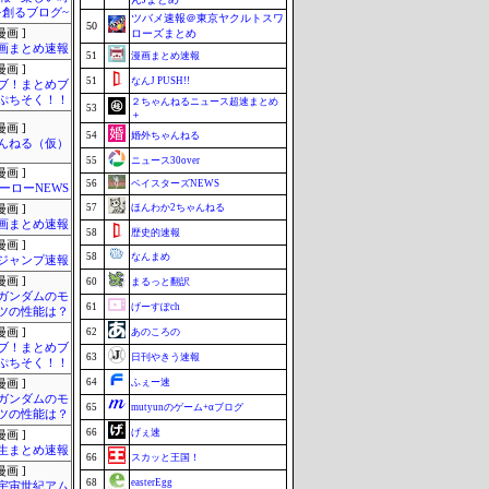
を創るブログ~
ツバメ速報＠東京ヤクルトスワ
50
画 ]
ローズまとめ
画まとめ速報
51
漫画まとめ速報
画 ]
51
なんJ PUSH!!
ブ！まとめブ
ぷちそく！！
２ちゃんねるニュース超速まとめ
53
＋
画 ]
54
婚外ちゃんねる
んねる（仮）
55
ニュース30over
画 ]
56
ベイスターズNEWS
ーローNEWS
57
ほんわか2ちゃんねる
画 ]
画まとめ速報
58
歴史的速報
画 ]
58
なんまめ
ジャンプ速報
画 ]
60
まるっと翻訳
ガンダムのモ
61
げーすぽch
ツの性能は？
画 ]
62
あのころの
ブ！まとめブ
63
日刊やきう速報
ぷちそく！！
64
ふぇー速
画 ]
ガンダムのモ
65
mutyunのゲーム+αブログ
ツの性能は？
66
げぇ速
画 ]
生まとめ速報
66
スカッと王国！
画 ]
68
easterEgg
宇宙世紀アム