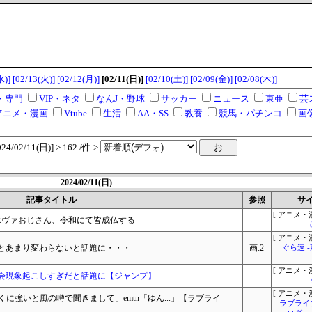
水)]
[02/13(火)]
[02/12(月)]
[02/11(日)]
[02/10(土)]
[02/09(金)]
[02/08(木)]
・専門
VIP・ネタ
なんJ・野球
サッカー
ニュース
東亜
芸
アニメ・漫画
Vtube
生活
AA・SS
教養
競馬・パチンコ
画
/02/11(日)] > 162 /件 >
2024/02/11(日)
記事タイトル
参照
サ
[ アニメ・漫
エヴァおじさん、令和にて皆成仏する
[ アニメ・漫
今とあまり変わらないと話題に・・・
画:2
ぐら速 
[ アニメ・漫
会現象起こしすぎだと話題に【ジャンプ】
[ アニメ・漫
がとくに強いと風の噂で聞きまして」emtn「ゆん...」【ラブライ
ラブライ